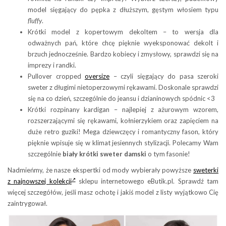
model sięgający do pępka z dłuższym, gęstym włosiem typu
fluffy
.
Krótki model z kopertowym dekoltem – to wersja dla
odważnych pań, które chcę pięknie wyeksponować dekolt i
brzuch jednocześnie. Bardzo kobiecy i zmysłowy, sprawdzi się na
imprezy i randki.
Pullover cropped
oversize
– czyli sięgający do pasa szeroki
sweter z długimi nietoperzowymi rękawami. Doskonale sprawdzi
się na co dzień, szczególnie do jeansu i dzianinowych spódnic <3
Krótki rozpinany kardigan – najlepiej z ażurowym wzorem,
rozszerzającymi się rękawami, kołnierzykiem oraz zapięciem na
duże retro guziki! Mega dziewczęcy i romantyczny fason, który
pięknie wpisuje się w klimat jesiennych stylizacji. Polecamy Wam
szczególnie
biały krótki sweter damski
o tym fasonie!
Nadmieńmy, że nasze ekspertki od mody wybierały powyższe
sweterki
z najnowszej kolekcji
sklepu internetowego eButik.pl. Sprawdź tam
więcej szczegółów, jeśli masz ochotę i jakiś model z listy wyjątkowo Cię
zaintrygował.