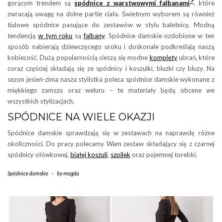
gorącym trendem są
spódnice z warstwowymi falbanami
, które
zwracają uwagę na dolne partie ciała. Świetnym wyborem są również
tiulowe spódnice pasujące do zestawów w stylu baletnicy. Modną
tendencją
w tym roku
są
falbany
. Spódnice damskie ozdobione w ten
sposób nabierają dziewczęcego uroku i doskonale podkreślają naszą
kobiecość. Dużą popularnością cieszą się modne
komplety
ubrań, które
coraz częściej składają się ze spódnicy i koszulki, bluzki czy bluzy. Na
sezon jesień-zima nasza stylistka poleca spódnice damskie wykonane z
miękkiego zamszu oraz weluru – te materiały będą obcene we
wszystkich stylizacjach.
SPÓDNICE NA WIELE OKAZJI
Spódnice damskie sprawdzają się w zestawach na naprawdę różne
okoliczności. Do pracy polecamy Wam zestaw składający się z czarnej
spódnicy ołówkowej,
białej koszuli
,
szpilek
oraz pojemnej torebki.
Spódnice damskie
-
by
magda