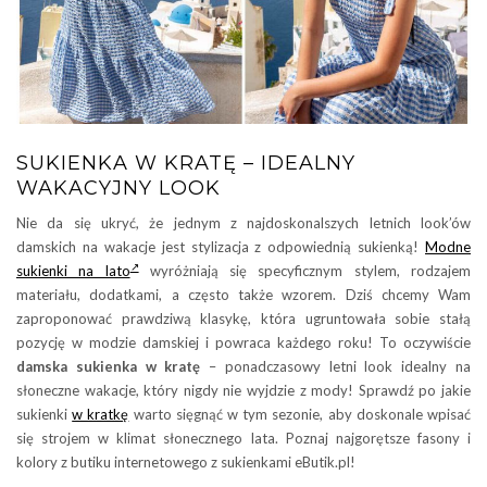
SUKIENKA W KRATĘ – IDEALNY
WAKACYJNY LOOK
Nie da się ukryć, że jednym z najdoskonalszych letnich look’ów
damskich na wakacje jest stylizacja z odpowiednią sukienką!
Modne
sukienki na lato
wyróżniają się specyficznym stylem, rodzajem
materiału, dodatkami, a często także wzorem. Dziś chcemy Wam
zaproponować prawdziwą klasykę, która ugruntowała sobie stałą
pozycję w modzie damskiej i powraca każdego roku! To oczywiście
damska sukienka w kratę
– ponadczasowy letni look idealny na
słoneczne wakacje, który nigdy nie wyjdzie z mody! Sprawdź po jakie
sukienki
w kratkę
warto sięgnąć w tym sezonie, aby doskonale wpisać
się strojem w klimat słonecznego lata. Poznaj najgorętsze fasony i
kolory z butiku internetowego z sukienkami eButik.pl!