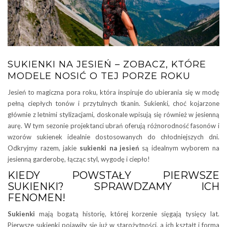
SUKIENKI NA JESIEŃ – ZOBACZ, KTÓRE
MODELE NOSIĆ O TEJ PORZE ROKU
Jesień to magiczna pora roku, która inspiruje do ubierania się w modę
pełną ciepłych tonów i przytulnych tkanin. Sukienki, choć kojarzone
głównie z letnimi stylizacjami, doskonale wpisują się również w jesienną
aurę. W tym sezonie projektanci ubrań oferują różnorodność fasonów i
wzorów sukienek idealnie dostosowanych do chłodniejszych dni.
Odkryjmy razem, jakie
sukienki
na jesień
są idealnym wyborem na
jesienną garderobę, łącząc styl, wygodę i ciepło!
KIEDY POWSTAŁY PIERWSZE
SUKIENKI? SPRAWDZAMY ICH
FENOMEN!
Sukienki
mają bogatą historię, której korzenie sięgają tysięcy lat.
Pierwsze sukienki pojawiły się już w starożytności, a ich kształt i forma