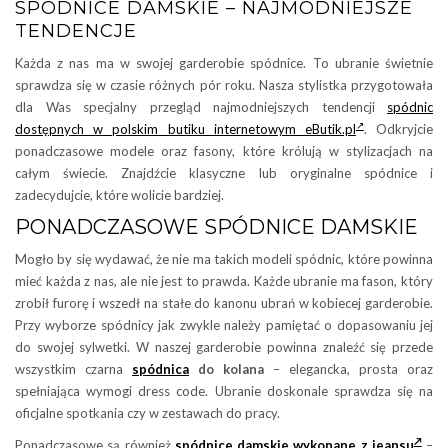
SPÓDNICE DAMSKIE – NAJMODNIEJSZE
TENDENCJE
Każda z nas ma w swojej garderobie spódnice. To ubranie świetnie
sprawdza się w czasie różnych pór roku. Nasza stylistka przygotowała
dla Was specjalny przegląd najmodniejszych tendencji
spódnic
dostępnych w polskim butiku internetowym eButik.pl
. Odkryjcie
ponadczasowe modele oraz fasony, które królują w stylizacjach na
całym świecie. Znajdźcie klasyczne lub oryginalne spódnice i
zadecydujcie, które wolicie bardziej.
PONADCZASOWE SPÓDNICE DAMSKIE
Mogło by się wydawać, że nie ma takich modeli spódnic, które powinna
mieć każda z nas, ale nie jest to prawda. Każde ubranie ma fason, który
zrobił furorę i wszedł na stałe do kanonu ubrań w kobiecej garderobie.
Przy wyborze spódnicy jak zwykle należy pamiętać o dopasowaniu jej
do swojej sylwetki. W naszej garderobie powinna znaleźć się przede
wszystkim czarna
spódnica
do kolana
– elegancka, prosta oraz
spełniająca wymogi dress code. Ubranie doskonale sprawdza się na
oficjalne spotkania czy w zestawach do pracy.
Ponadczasowe są również
spódnice damskie wykonane z jeansu
–