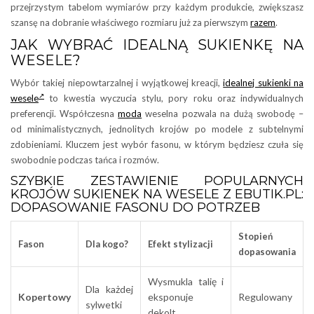
przejrzystym tabelom wymiarów przy każdym produkcie, zwiększasz
szansę na dobranie właściwego rozmiaru już za pierwszym
razem
.
JAK WYBRAĆ IDEALNĄ SUKIENKĘ NA
WESELE?
Wybór takiej niepowtarzalnej i wyjątkowej kreacji,
idealnej sukienki na
wesele
to kwestia wyczucia stylu, pory roku oraz indywidualnych
preferencji. Współczesna
moda
weselna pozwala na dużą swobodę –
od minimalistycznych, jednolitych krojów po modele z subtelnymi
zdobieniami. Kluczem jest wybór fasonu, w którym będziesz czuła się
swobodnie podczas tańca i rozmów.
SZYBKIE ZESTAWIENIE POPULARNYCH
KROJÓW SUKIENEK NA WESELE Z EBUTIK.PL:
DOPASOWANIE FASONU DO POTRZEB
Stopień
Fason
Dla kogo?
Efekt stylizacji
dopasowania
Wysmukla talię i
Dla każdej
Kopertowy
eksponuje
Regulowany
sylwetki
dekolt.