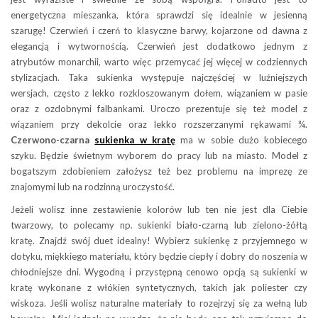
energetyczna mieszanka, która sprawdzi się idealnie w jesienną
szarugę! Czerwień i czerń to klasyczne barwy, kojarzone od dawna z
elegancją i wytwornością. Czerwień jest dodatkowo jednym z
atrybutów monarchii, warto więc przemycać jej więcej w codziennych
stylizacjach. Taka sukienka występuje najczęściej w luźniejszych
wersjach, często z lekko rozkloszowanym dołem, wiązaniem w pasie
oraz z ozdobnymi falbankami. Uroczo prezentuje się też model z
wiązaniem przy dekolcie oraz lekko rozszerzanymi rękawami ¾.
Czerwono-czarna
sukienka w kratę
ma w sobie dużo kobiecego
szyku. Będzie świetnym wyborem do pracy lub na miasto. Model z
bogatszym zdobieniem założysz też bez problemu na imprezę ze
znajomymi lub na rodzinną uroczystość.
Jeżeli wolisz inne zestawienie kolorów lub ten nie jest dla Ciebie
twarzowy, to polecamy np. sukienki biało-czarną lub zielono-żółtą
kratę. Znajdź swój duet idealny! Wybierz sukienkę z przyjemnego w
dotyku, miękkiego materiału, który będzie ciepły i dobry do noszenia w
chłodniejsze dni. Wygodną i przystępną cenowo opcją są sukienki w
kratę wykonane z włókien syntetycznych, takich jak poliester czy
wiskoza. Jeśli wolisz naturalne materiały to rozejrzyj się za wełną lub