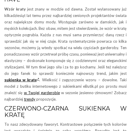
Wzór kraty
jest znany w modzie od dawna. Został wylansowany już
kilkadziesiąt lat temu przez najbardziej cenionych projektantów świata
oraz największe domy mody. Występuje zarówno w damskich, jak i
męskich kolekcjach. Bez obaw, mitem jest stwierdzenie, że wzór w kratę
optycznie pogrubia. Każda z nas musi sama przymierzyć daną rzecz i
sprawdzić jak się w niej czuje. Krata systematycznie powraca co kilka
sezonów, możemy ją wtedy spotkać na wielu częściach garderoby. Ten
ponadczasowy wzór przetrwał próbę czasu, ponieważ jest uniwersalny i
elastyczny – doskonale komponuje się z codziennymi oraz eleganckimi
stylizacjami. W tym tkwi jego siła i za to go kochamy. Jeśli też należysz
do jego fanek to sprawdź koniecznie najnowszy trend, jakim jest
sukienka w kratę
. Wielkość i zagęszczenie wzoru – dowolne. Taki
model z butiku internetowego z sukienkami eButik.pl po prostu musi
znaleźć się
w Twojej garderobie
w sezonie jesienno-zimowym! Zobacz
najbardziej
trendy
propozycje.
CZERWONO-CZARNA SUKIENKA W
KRATĘ
To nasz zdecydowany faworyt. Kontrastowe połączenie tych kolorów
jest wyraziste i świetnie ze sobą współgra. Ponadto jest to