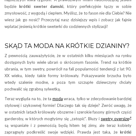
będzie
krótki sweter damski
, który perfekcyjnie łączy w sobie
zmysłowość, z wygodą i ciepłem. Myślisz, że to fason nie dla Ciebie? Nie
wiesz jak go nosić? Przeczytaj nasz dzisiejszy wpis i zobacz jak fajnie
wplatać jesienią krótkie sweterki do codziennych stylizacji!
SKĄD TA MODA NA KRÓTKIE DZIANINY?
Z pewnością zauważyłyście, że w ostatnich kilku miesiącach na rynku
dostępnych było wiele ubrań o skróconym fasonie. Trend na krótkie
ubrania, w tym swetry, powrócił na fali popularności tendencji z lat 90.
XX wieku, kiedy takie formy królowały. Pokazywanie brzucha było
wtedy szalenie modne, a poza tym szczupłe dziewczyny chciały
pochwalić się zgrabną sylwetką.
Teraz wygląda na to, że ta
moda
wraca, tylko w zdecydowanie bardziej
stylowej i szykownej formie! Dlaczego tak się dzieje? Zwróć uwagę, że
w ostatnich latach królowały obszerne i szerokie fasony górnych części
garderoby, w których mogłyśmy się „zatopić”. Bluzy i
swetry oversize
są wspaniałe i z pewnością będą hitem tej zimy, ale teraz kobiety
zapragnęły podkreślić swoje wdzięki. Prawda jest taka, że
krótki