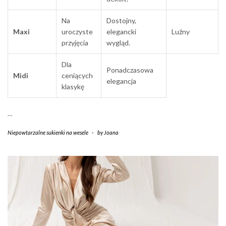
Na
Dostojny,
Maxi
uroczyste
elegancki
Luźny
przyjęcia
wygląd.
Dla
Ponadczasowa
Midi
ceniących
elegancja
klasykę
…
Niepowtarzalne sukienki na wesele
-
by
Joana