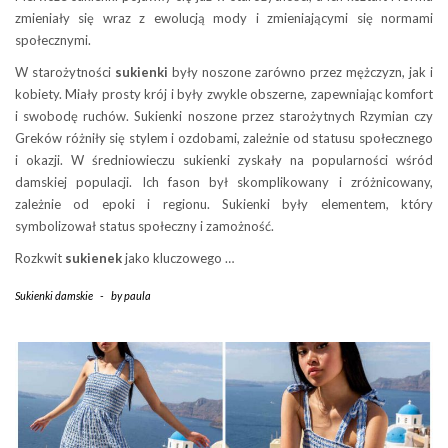
zmieniały się wraz z ewolucją mody i zmieniającymi się normami
społecznymi.
W starożytności
sukienki
były noszone zarówno przez mężczyzn, jak i
kobiety. Miały prosty krój i były zwykle obszerne, zapewniając komfort
i swobodę ruchów. Sukienki noszone przez starożytnych Rzymian czy
Greków różniły się stylem i ozdobami, zależnie od statusu społecznego
i okazji. W średniowieczu sukienki zyskały na popularności wśród
damskiej populacji. Ich fason był skomplikowany i zróżnicowany,
zależnie od epoki i regionu. Sukienki były elementem, który
symbolizował status społeczny i zamożność.
Rozkwit
sukienek
jako kluczowego …
Sukienki damskie
-
by
paula