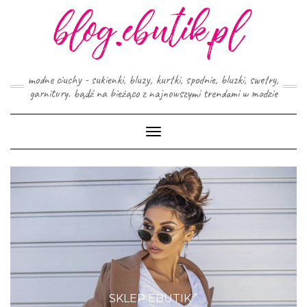
Skip
to
content
modne ciuchy - sukienki, bluzy, kurtki, spodnie, bluzki, swetry,
garnitury. bądź na bieżąco z najnowszymi trendami w modzie
Toggle
Navigation
SKLEP EBUTIK