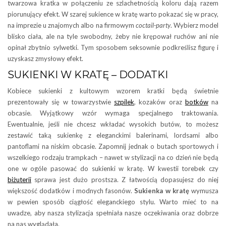
twarzowa kratka w połączeniu ze szlachetnością koloru dają razem
piorunujący efekt. W szarej sukience w kratę warto pokazać się w pracy,
na imprezie u znajomych albo na firmowym
coctail-party
. Wybierz model
blisko ciała, ale na tyle swobodny, żeby nie krępował ruchów ani nie
opinał zbytnio sylwetki. Tym sposobem seksownie podkreślisz figurę i
uzyskasz zmysłowy efekt.
SUKIENKI W KRATĘ – DODATKI
Kobiece sukienki z kultowym wzorem kratki będą świetnie
prezentowały się w towarzystwie
szpilek
, kozaków oraz
botków
na
obcasie. Wyjątkowy wzór wymaga specjalnego traktowania.
Ewentualnie, jeśli nie chcesz wkładać wysokich butów, to możesz
zestawić taką sukienkę z eleganckimi balerinami, lordsami albo
pantoflami na niskim obcasie. Zapomnij jednak o butach sportowych i
wszelkiego rodzaju trampkach – nawet w stylizacji na co dzień nie będą
one w ogóle pasować do sukienki w kratę. W kwestii torebek czy
biżuterii
sprawa jest dużo prostsza. Z łatwością dopasujesz do niej
większość dodatków i modnych fasonów.
Sukienka w kratę
wymusza
w pewien sposób ciągłość eleganckiego stylu. Warto mieć to na
uwadze, aby nasza stylizacja spełniała nasze oczekiwania oraz dobrze
na nas wyglądała.