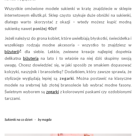
Wszystkie omówione modele sukienki w kratę znajdziecie w sklepie
internetowym eButik.pl. Sklep często szykuje duże obniżki na sukienki,
dlatego warto skorzystać z okazji – wtedy możesz kupić modną
sukienkę nawet
poniżej 40zł
!
Jeżeli należysz do grona kobiet, które uwielbiają błyskotki, świecidełka i
wszelkiego rodzaju modne akcesoria – wszystko to znajdziesz w
biżuterii
dla siebie. Lekkie, zwiewne kreacje najlepiej dopełnia
delikatna
biżuteria
na lato i to właśnie na niej dziś skupimy swoją
uwagę. Chcesz dowiedzieć się, w jaki sposób ze smakiem dopasować
kolczyki, naszyjnik i bransoletkę? Dodatkiem, który zawsze sprawia, że
stylizacje wyglądają lepiej są
zegarki
. Można postawić na klasyczne
modele na srebrnej lub złotej bransolecie lub wybrać modne fasony.
Świetnym wyborem są
zegarki
z kolorowymi paskami czy ozdobionymi
tarczami.
Sukienki na co dzień
-
by
magda