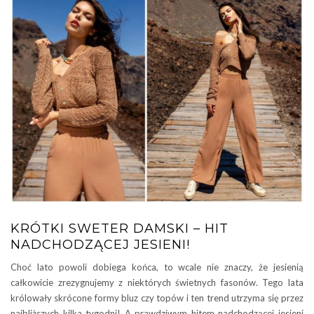
KRÓTKI SWETER DAMSKI – HIT
NADCHODZĄCEJ JESIENI!
Choć lato powoli dobiega końca, to wcale nie znaczy, że jesienią
całkowicie zrezygnujemy z niektórych świetnych fasonów. Tego lata
królowały skrócone formy bluz czy topów i ten trend utrzyma się przez
najbliższych kilka tygodni! A prawdziwym hitem nadchodzącej jesieni