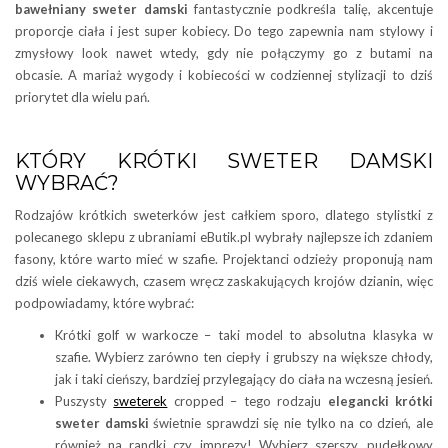
bawełniany sweter damski
fantastycznie podkreśla talię, akcentuje
proporcje ciała i jest super kobiecy. Do tego zapewnia nam stylowy i
zmysłowy look nawet wtedy, gdy nie połączymy go z butami na
obcasie. A mariaż wygody i kobiecości w codziennej stylizacji to dziś
priorytet dla wielu pań.
KTÓRY KRÓTKI SWETER DAMSKI
WYBRAĆ?
Rodzajów krótkich sweterków jest całkiem sporo, dlatego stylistki z
polecanego sklepu z ubraniami eButik.pl wybrały najlepsze ich zdaniem
fasony, które warto mieć w szafie. Projektanci odzieży proponują nam
dziś wiele ciekawych, czasem wręcz zaskakujących krojów dzianin, więc
podpowiadamy, które wybrać:
Krótki golf w warkocze – taki model to absolutna klasyka w
szafie. Wybierz zarówno ten ciepły i grubszy na większe chłody,
jak i taki cieńszy, bardziej przylegający do ciała na wczesną jesień.
Puszysty
sweterek
cropped – tego rodzaju
elegancki krótki
sweter damski
świetnie sprawdzi się nie tylko na co dzień, ale
również na randki czy imprezy! Wybierz szerszy, pudełkowy