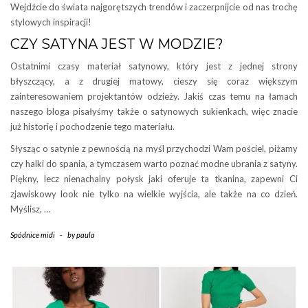
Wejdźcie do świata najgorętszych trendów i zaczerpnijcie od nas trochę
stylowych inspiracji!
CZY SATYNA JEST W MODZIE?
Ostatnimi czasy materiał satynowy, który jest z jednej strony
błyszczący, a z drugiej matowy, cieszy się coraz większym
zainteresowaniem projektantów odzieży. Jakiś czas temu na łamach
naszego bloga pisałyśmy także o satynowych sukienkach, więc znacie
już historię i pochodzenie tego materiału.
Słysząc o satynie z pewnością na myśl przychodzi Wam pościel, piżamy
czy halki do spania, a tymczasem warto poznać modne ubrania z satyny.
Piękny, lecz nienachalny połysk jaki oferuje ta tkanina, zapewni Ci
zjawiskowy look nie tylko na wielkie wyjścia, ale także na co dzień.
Myślisz, …
Spódnice midi
-
by
paula