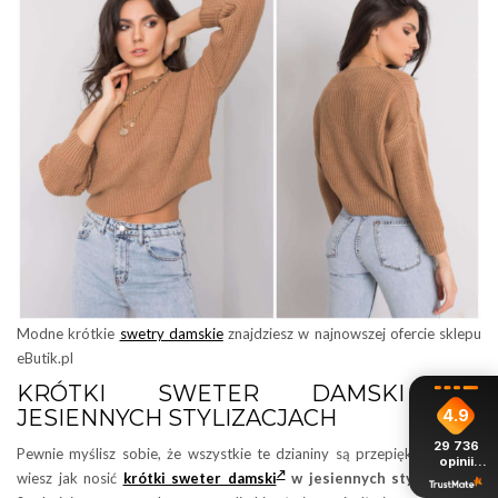
Modne krótkie
swetry damskie
znajdziesz w najnowszej ofercie sklepu
eButik.pl
KRÓTKI SWETER DAMSKI W
JESIENNYCH STYLIZACJACH
4.9
29 736
Pewnie myślisz sobie, że wszystkie te dzianiny są przepiękne, ale nie
opinii
z całego
wiesz jak nosić
krótki sweter damski
w jesiennych stylizacjach
?
okresu