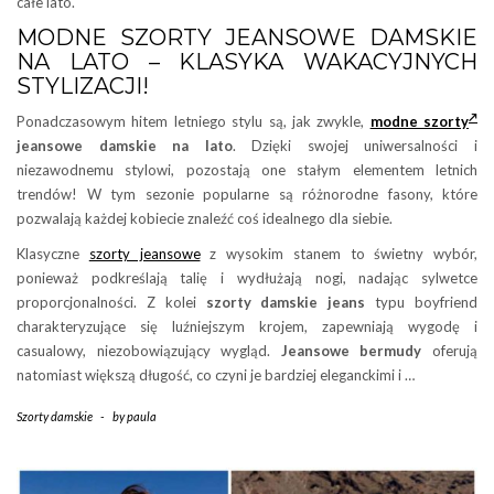
całe lato.
MODNE SZORTY JEANSOWE DAMSKIE
NA LATO – KLASYKA WAKACYJNYCH
STYLIZACJI!
Ponadczasowym hitem letniego stylu są, jak zwykle,
modne szorty
jeansowe damskie na lato
. Dzięki swojej uniwersalności i
niezawodnemu stylowi, pozostają one stałym elementem letnich
trendów! W tym sezonie popularne są różnorodne fasony, które
pozwalają każdej kobiecie znaleźć coś idealnego dla siebie.
Klasyczne
szorty jeansowe
z wysokim stanem to świetny wybór,
ponieważ podkreślają talię i wydłużają nogi, nadając sylwetce
proporcjonalności. Z kolei
szorty damskie jeans
typu boyfriend
charakteryzujące się luźniejszym krojem, zapewniają wygodę i
casualowy, niezobowiązujący wygląd.
Jeansowe bermudy
oferują
natomiast większą długość, co czyni je bardziej eleganckimi i …
Szorty damskie
-
by
paula