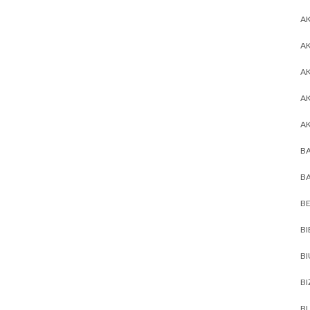
AK
AK
A
A
A
BA
BA
BE
BI
B
BI
BL