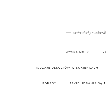
Skip
to
content
modne ciuchy - sukienki
WYSPA MODY
R
RODZAJE DEKOLTÓW W SUKIENKACH
PORADY
JAKIE UBRANIA SĄ 