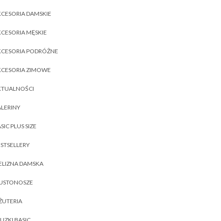
CESORIA DAMSKIE
CESORIA MĘSKIE
KCESORIA PODRÓŻNE
KCESORIA ZIMOWE
KTUALNOŚCI
LERINY
SIC PLUS SIZE
STSELLERY
ELIZNA DAMSKA
IUSTONOSZE
ŻUTERIA
UZKI BASIC