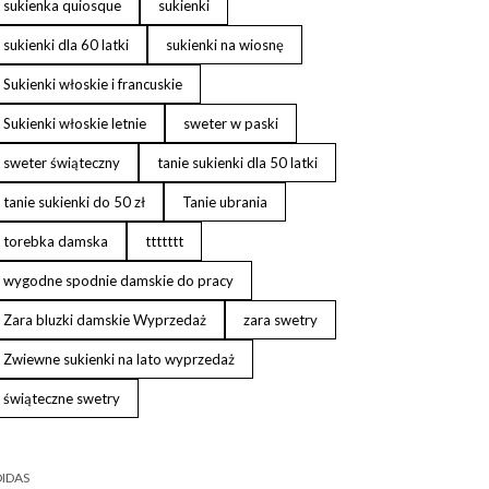
sukienka quiosque
sukienki
sukienki dla 60 latki
sukienki na wiosnę
Sukienki włoskie i francuskie
Sukienki włoskie letnie
sweter w paski
sweter świąteczny
tanie sukienki dla 50 latki
tanie sukienki do 50 zł
Tanie ubrania
torebka damska
ttttttt
wygodne spodnie damskie do pracy
Zara bluzki damskie Wyprzedaż
zara swetry
Zwiewne sukienki na lato wyprzedaż
świąteczne swetry
IDAS