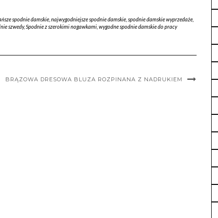
ańsze spodnie damskie
,
najwygodniejsze spodnie damskie
,
spodnie damskie wyprzedaże
,
nie szwedy
,
Spodnie z szerokimi nogawkami
,
wygodne spodnie damskie do pracy
BRĄZOWA DRESOWA BLUZA ROZPINANA Z NADRUKIEM