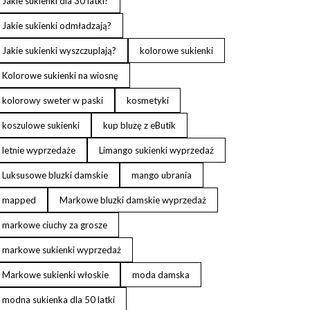
Jakie sukienki dla 30 latki?
Jakie sukienki odmładzają?
Jakie sukienki wyszczuplają?
kolorowe sukienki
Kolorowe sukienki na wiosnę
kolorowy sweter w paski
kosmetyki
koszulowe sukienki
kup bluzę z eButik
letnie wyprzedaże
Limango sukienki wyprzedaż
Luksusowe bluzki damskie
mango ubrania
mapped
Markowe bluzki damskie wyprzedaż
markowe ciuchy za grosze
markowe sukienki wyprzedaż
Markowe sukienki włoskie
moda damska
modna sukienka dla 50 latki