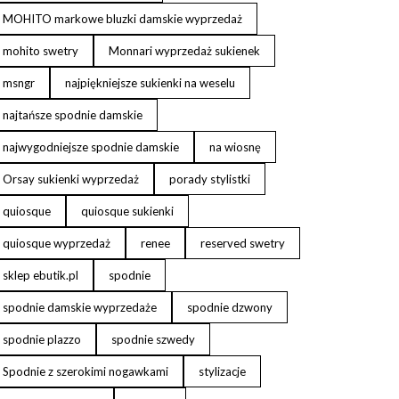
MOHITO markowe bluzki damskie wyprzedaż
mohito swetry
Monnari wyprzedaż sukienek
msngr
najpiękniejsze sukienki na weselu
najtańsze spodnie damskie
najwygodniejsze spodnie damskie
na wiosnę
Orsay sukienki wyprzedaż
porady stylistki
quiosque
quiosque sukienki
quiosque wyprzedaż
renee
reserved swetry
sklep ebutik.pl
spodnie
spodnie damskie wyprzedaże
spodnie dzwony
spodnie plazzo
spodnie szwedy
Spodnie z szerokimi nogawkami
stylizacje