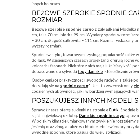
innych kolorach.
BEŻOWE SZEROKIE SPODNIE CAR
ROZMIAR
Beżowe szerokie spodnie cargo z zakładkami
Modelka ma
cm, talia 70 cm, biodra 99 cm. Wymiary spodni w rozmiarz
– 30 cm, długość całkowita – 111 cm. Rozmiar wskazany pr
wyższy rozmiar).
Spodnie w stylu „towarowym” zyskują popularność także w m
do łask. W dzisiejszych czasach projektanci oferują różne
kolorach i fasonach. Niektóre z nich mają luźniejszy krój, p
dopasowane do sylwetki
topy damskie
, które ślicznie zró
Osoby ceniące praktyczność i swobodę ruchów, a także pos
decydują się na
spodnie cargo
. Jest to wszechstronny
el
codziennych aktywności, jak i w bardziej wymagających wa
POSZUKUJESZ INNYCH MODELI 
Sprawdź naszą ofertę sukienki na stronie e
Butik
. Spodnie b
są ich największą ozdobą.
Damskie spodnie cargo
są też 
W polskim klimacie umiarkowanym zwykle nie rozstajemy się
jesienią oraz zimą, a także w chłodne letnie wieczory przy
wygodne spodnie, które pasują do wielu stylizacji.