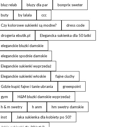
bluz relab
bluzy dla par
bonprix sweter
buty
by lalala
ccc
Czy kolorowe sukienki są modne?
dress code
drogeria ebutik.pl
Elegancka sukienka dla 50 latki
eleganckie bluzki damskie
eleganckie spodnie damskie
Eleganckie sukienki wyprzedaż
Eleganckie sukienki włoskie
fajne ciuchy
Gdzie kupić fajne i tanie ubrania
greenpoint
gym
H&M bluzki damskie wyprzedaż
h & m swetry
h anm
hm swetry damskie
inst
Jaka sukienka dla kobiety po 50?