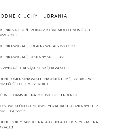
ODNE CIUCHY I UBRANIA
KIENKI NA JESIEŃ – ZOBACZ, KTÓRE MODELE NOSIĆ O TEJ
ORZE ROKU
KIENKA W KRATĘ – IDEALNY WAKACYJNY LOOK
KIENKA W KRATĘ – JESIENNY MUST HAVE
K WYBRAĆ IDEALNĄ SUKIENKĘ NA WESELE?
DNE SUKIENKI NA WESELE NA JESIEŃ I ZIMĘ – ZOBACZ W
YM PÓJŚĆ O TEJ PORZE ROKU
ÓDNICE DAMSKIE – NAJMODNIEJSZE TENDENCJE
TYNOWE SPÓDNICE MIDI W STYLIZACJACH CODZIENNYCH – Z
YM JE ŁĄCZYĆ?
DNE SZORTY DAMSKIE NA LATO – IDEALNE DO STYLIZACJI NA
AKACJE!