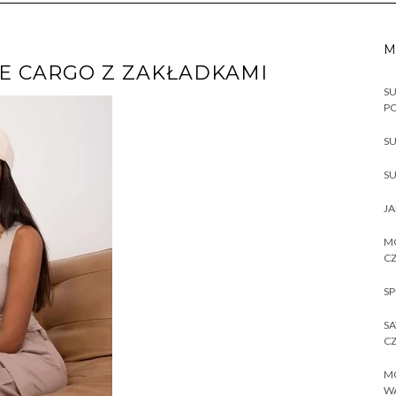
M
E CARGO Z ZAKŁADKAMI
SU
P
SU
SU
JA
MO
CZ
SP
SA
CZ
MO
W