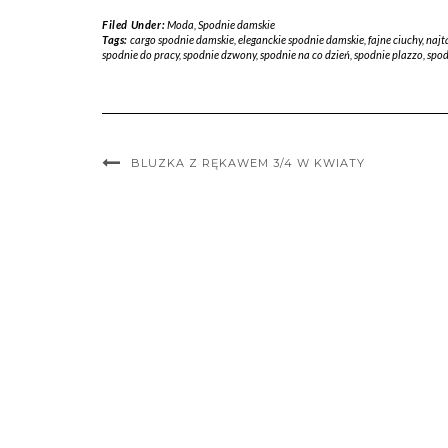
Filed Under:
Moda
,
Spodnie damskie
Tags:
cargo spodnie damskie
,
eleganckie spodnie damskie
,
fajne ciuchy
,
najt
spodnie do pracy
,
spodnie dzwony
,
spodnie na co dzień
,
spodnie plazzo
,
spod
BLUZKA Z RĘKAWEM 3/4 W KWIATY