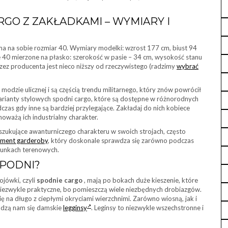
GO Z ZAKŁADKAMI – WYMIARY I
 na sobie rozmiar 40. Wymiary modelki: wzrost 177 cm, biust 94
e 40 mierzone na płasko: szerokość w pasie – 34 cm, wysokość stanu
zez producenta jest nieco niższy od rzeczywistego (radzimy
wybrać
odzie ulicznej i są częścią trendu militarnego, który znów powrócił
 warianty stylowych spodni cargo, które są dostępne w różnorodnych
odczas gdy inne są bardziej przylegające. Zakładaj do nich kobiece
wnoważą ich industrialny charakter.
zukujące awanturniczego charakteru w swoich strojach, często
ement garderoby
, który doskonale sprawdza się zarówno podczas
runkach terenowych.
SPODNI?
ojówki, czyli
spodnie cargo
, mają po bokach duże kieszenie, które
niezwykle praktyczne, bo pomieszczą wiele niezbędnych drobiazgów.
 na długo z ciepłymi okryciami wierzchnimi. Zarówno wiosną, jak i
dadzą nam się damskie
legginsy
. Leginsy to niezwykle wszechstronne i