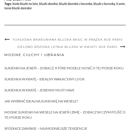
Tags:
białe bluzki na lato
,
bluzki damkie
,
bluzki damskie z koronka
,
bluzki z koronką
,
h anm
,
tanie bluzki damskie
FUKSJOWA BAWEŁNIANA BLUZKA BASIC W PRĄŻEK RUE PARIS
ZIELONO-RÓŻOWA LETNIA BLUZKA W KWIATY RUE PARIS
MODNE CIUCHY I UBRANIA
SUKIENKI NA JESIEŃ – ZOBACZ, KTÓRE MODELE NOSIĆ O TEJ PORZE ROKU
SUKIENKA W KRATĘ – IDEALNY WAKACYJNY LOOK
SUKIENKA W KRATĘ – JESIENNY MUST HAVE
JAK WYBRAĆ IDEALNĄ SUKIENKĘ NA WESELE?
MODNE SUKIENKI NA WESELE NA JESIEŃ I ZIMĘ – ZOBACZ W CZYM PÓJŚĆ O
TEJ PORZE ROKU
SPÓDNICE DAMSKIE – NAJMODNIEJSZE TENDENCJE