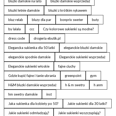
bluzki damskie na lato
bluzki damskie wyprzedaż
bluzki letnie damskie
bluzki z krótkim rękawem
bluz relab
bluzy dla par
bonprix sweter
buty
by lalala
ccc
Czy kolorowe sukienki są modne?
dress code
drogeria ebutik.pl
Elegancka sukienka dla 50 latki
eleganckie bluzki damskie
eleganckie spodnie damskie
Eleganckie sukienki wyprzedaż
Eleganckie sukienki włoskie
fajne ciuchy
Gdzie kupić fajne i tanie ubrania
greenpoint
gym
H&M bluzki damskie wyprzedaż
h & m swetry
h anm
hm swetry damskie
inst
Jaka sukienka dla kobiety po 50?
Jakie sukienki dla 30 latki?
Jakie sukienki odmładzają?
Jakie sukienki wyszczuplają?