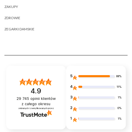
ZAKUPY
ZDROWIE
ZEGARKI DAMSKIE
5
88%
4
11%
4.9
3
1%
29 745
opinii klientów
z całego okresu
2
0%
zebranych i zweryfikowanych przez
1
1%