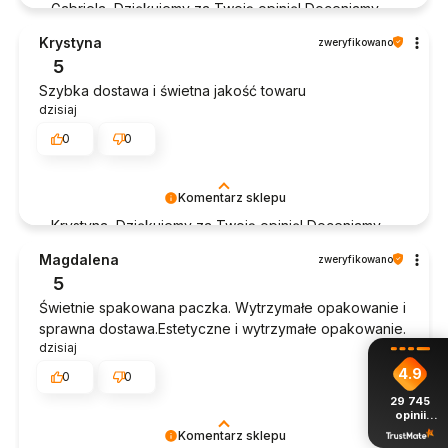
Gabriela, Dziękujemy za Twoją opinię! Doceniamy
czas poświęcony na podzielenie się z nami Twoim
Krystyna
zweryfikowano
doświadczeniem. Jesteśmy szczęśliwi, że mamy
5
takich klientów. Z pozdrowieniami, obsługa sklepu.
Szybka dostawa i świetna jakość towaru
dzisiaj
0
0
Komentarz sklepu
Krystyna, Dziękujemy za Twoją opinię! Doceniamy
czas poświęcony na podzielenie się z nami Twoim
Magdalena
zweryfikowano
doświadczeniem. Jesteśmy szczęśliwi, że mamy
5
takich klientów. Z pozdrowieniami, obsługa sklepu.
Świetnie spakowana paczka. Wytrzymałe opakowanie i
sprawna dostawa.Estetyczne i wytrzymałe opakowanie.
dzisiaj
4.9
0
0
29 745
opinii
z całego
Komentarz sklepu
okresu