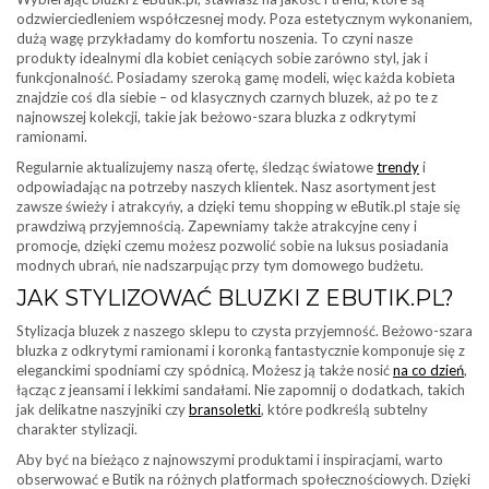
odzwierciedleniem współczesnej mody. Poza estetycznym wykonaniem,
dużą wagę przykładamy do komfortu noszenia. To czyni nasze
produkty idealnymi dla kobiet ceniących sobie zarówno styl, jak i
funkcjonalność. Posiadamy szeroką gamę modeli, więc każda kobieta
znajdzie coś dla siebie – od klasycznych czarnych bluzek, aż po te z
najnowszej kolekcji, takie jak beżowo-szara bluzka z odkrytymi
ramionami.
Regularnie aktualizujemy naszą ofertę, śledząc światowe
trendy
i
odpowiadając na potrzeby naszych klientek. Nasz asortyment jest
zawsze świeży i atrakcyńy, a dzięki temu shopping w eButik.pl staje się
prawdziwą przyjemnością. Zapewniamy także atrakcyjne ceny i
promocje, dzięki czemu możesz pozwolić sobie na luksus posiadania
modnych ubrań, nie nadszarpując przy tym domowego budżetu.
JAK STYLIZOWAĆ BLUZKI Z EBUTIK.PL?
Stylizacja bluzek z naszego sklepu to czysta przyjemność. Beżowo-szara
bluzka z odkrytymi ramionami i koronką fantastycznie komponuje się z
eleganckimi spodniami czy spódnicą. Możesz ją także nosić
na co dzień
,
łącząc z jeansami i lekkimi sandałami. Nie zapomnij o dodatkach, takich
jak delikatne naszyjniki czy
bransoletki
, które podkreślą subtelny
charakter stylizacji.
Aby być na bieżąco z najnowszymi produktami i inspiracjami, warto
obserwować e Butik na różnych platformach społecznościowych. Dzięki