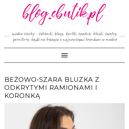
Skip
to
content
modne ciuchy - sukienki, bluzy, kurtki, spodnie, bluzki, swetry,
garnitury. bądź na bieżąco z najnowszymi trendami w modzie
Toggle
Navigation
BEŻOWO-SZARA BLUZKA Z
ODKRYTYMI RAMIONAMI I
KORONKĄ