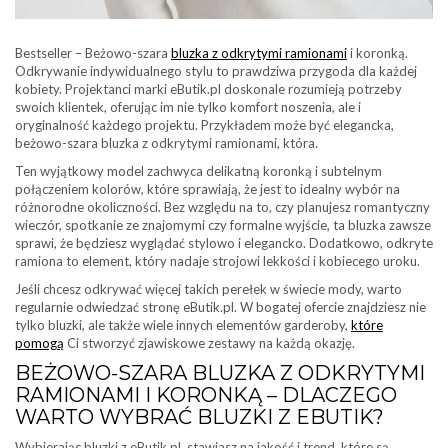
Bestseller – Beżowo-szara
bluzka z odkrytymi ramionami
i koronką.
Odkrywanie indywidualnego stylu to prawdziwa przygoda dla każdej
kobiety. Projektanci marki eButik.pl doskonale rozumieją potrzeby
swoich klientek, oferując im nie tylko komfort noszenia, ale i
oryginalność każdego projektu. Przykładem może być elegancka,
beżowo-szara bluzka z odkrytymi ramionami, która.
Ten wyjątkowy model zachwyca delikatną koronką i subtelnym
połączeniem kolorów, które sprawiają, że jest to idealny wybór na
różnorodne okoliczności. Bez względu na to, czy planujesz romantyczny
wieczór, spotkanie ze znajomymi czy formalne wyjście, ta bluzka zawsze
sprawi, że będziesz wyglądać stylowo i elegancko. Dodatkowo, odkryte
ramiona to element, który nadaje strojowi lekkości i kobiecego uroku.
Jeśli chcesz odkrywać więcej takich perełek w świecie mody, warto
regularnie odwiedzać stronę eButik.pl. W bogatej ofercie znajdziesz nie
tylko bluzki, ale także wiele innych elementów garderoby,
które
pomogą
Ci stworzyć zjawiskowe zestawy na każdą okazję.
BEŻOWO-SZARA BLUZKA Z ODKRYTYMI
RAMIONAMI I KORONKĄ – DLACZEGO
WARTO WYBRAĆ BLUZKI Z EBUTIK?
Wybierając bluzki z eButik.pl, stawiasz na jakość i trend, które są