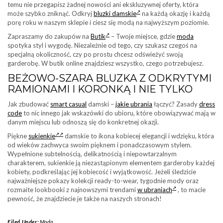
temu nie przegapisz żadnej nowości ani ekskluzywnej oferty, która
może szybko zniknąć. Odkryj
bluzki damskie
na każdą okazję i każdą
porę roku w naszym sklepie i ciesz się modą na najwyższym poziomie.
Zapraszamy do zakupów na
Butik
– Twoje miejsce, gdzie
moda
spotyka styl i wygodę. Niezależnie od tego, czy szukasz czegoś na
specjalną okoliczność, czy po prostu chcesz odświeżyć swoją
garderobę. W butik online znajdziesz wszystko, czego potrzebujesz.
BEŻOWO-SZARA BLUZKA Z ODKRYTYMI
RAMIONAMI I KORONKĄ I NIE TYLKO
Jak zbudować
smart casual
damski –
jakie ubrania
łączyć? Zasady
dress
code
to nic innego jak wskazówki do ubioru, które obowiązywać mają w
danym miejscu lub odnoszą się do konkretnej okazji.
Piękne
sukienkie
damskie to ikona kobiecej elegancji i wdzięku, która
od wieków zachwyca swoim pięknem i ponadczasowym stylem.
Wypełnione subtelnością, delikatnością i niepowtarzalnym
charakterem, sukienkie ją niezastąpionym elementem garderoby każdej
kobiety, podkreślając jej kobiecość i wyjątkowość. Jeżeli śledzicie
najważniejsze pokazy kolekcji ready-to-wear, tygodnie mody oraz
rozmaite lookbooki z najnowszymi trendami
w ubraniach
, to macie
pewność, że znajdziecie je także na naszych stronach!
Filed Under:
Moda