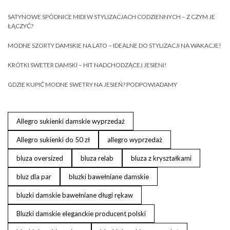
SATYNOWE SPÓDNICE MIDI W STYLIZACJACH CODZIENNYCH – Z CZYM JE
ŁĄCZYĆ?
MODNE SZORTY DAMSKIE NA LATO – IDEALNE DO STYLIZACJI NA WAKACJE!
KRÓTKI SWETER DAMSKI – HIT NADCHODZĄCEJ JESIENI!
GDZIE KUPIĆ MODNE SWETRY NA JESIEŃ? PODPOWIADAMY
Allegro sukienki damskie wyprzedaż
Allegro sukienki do 50 zł
allegro wyprzedaż
bluza oversized
bluza relab
bluza z kryształkami
bluz dla par
bluzki bawełniane damskie
bluzki damskie bawełniane długi rękaw
Bluzki damskie eleganckie producent polski