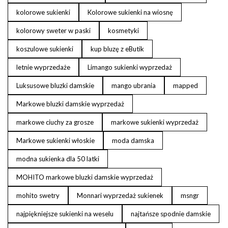
kolorowe sukienki
Kolorowe sukienki na wiosnę
kolorowy sweter w paski
kosmetyki
koszulowe sukienki
kup bluzę z eButik
letnie wyprzedaże
Limango sukienki wyprzedaż
Luksusowe bluzki damskie
mango ubrania
mapped
Markowe bluzki damskie wyprzedaż
markowe ciuchy za grosze
markowe sukienki wyprzedaż
Markowe sukienki włoskie
moda damska
modna sukienka dla 50 latki
MOHITO markowe bluzki damskie wyprzedaż
mohito swetry
Monnari wyprzedaż sukienek
msngr
najpiękniejsze sukienki na weselu
najtańsze spodnie damskie