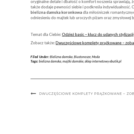
oryginalne detale i dbałość o komfort noszenia sprawiają, ż
także dodaje pewności siebie i podkreśla indywidualność. 
bielizna damska koronkowa
dla miłośniczek romantycznyc
odniesieniu do majtek lub uroczych piżam oraz zmysłowej bi
Temat dla Ciebie:
Odzież basic – klucz do udanych stylizacji
Zobacz także:
Dwuczęściowe komplety prążkowane – zoba
Filed Under:
Bielizna damska
,
Biustonosze
,
Moda
Tags:
bielizna damska
,
majtki damskie
,
sklep internetowy ebutik.pl
DWUCZĘŚCIOWE KOMPLETY PRĄŻKOWANE – ZOB