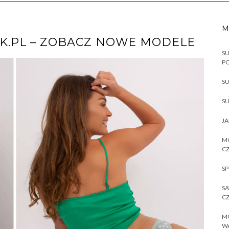
M
IK.PL – ZOBACZ NOWE MODELE
SU
P
SU
SU
JA
MO
CZ
SP
SA
CZ
MO
W