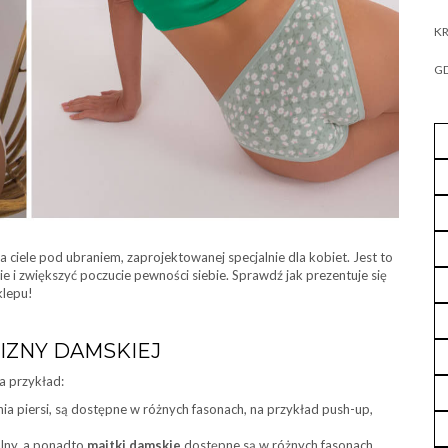
KR
GD
 ciele pod ubraniem, zaprojektowanej specjalnie dla kobiet. Jest to
e i zwiększyć poczucie pewności siebie. Sprawdź jak prezentuje się
klepu!
IZNY DAMSKIEJ
a przykład:
ia piersi, są dostępne w różnych fasonach, na przykład push-up,
alny, a ponadto
majtki damskie
dostępne są w różnych fasonach,