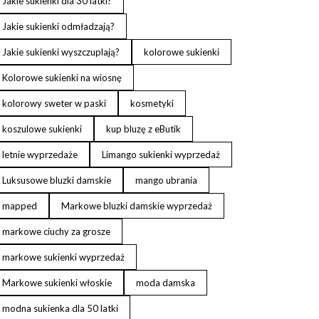
Jakie sukienki dla 30 latki?
Jakie sukienki odmładzają?
Jakie sukienki wyszczuplają?
kolorowe sukienki
Kolorowe sukienki na wiosnę
kolorowy sweter w paski
kosmetyki
koszulowe sukienki
kup bluzę z eButik
letnie wyprzedaże
Limango sukienki wyprzedaż
Luksusowe bluzki damskie
mango ubrania
mapped
Markowe bluzki damskie wyprzedaż
markowe ciuchy za grosze
markowe sukienki wyprzedaż
Markowe sukienki włoskie
moda damska
modna sukienka dla 50 latki