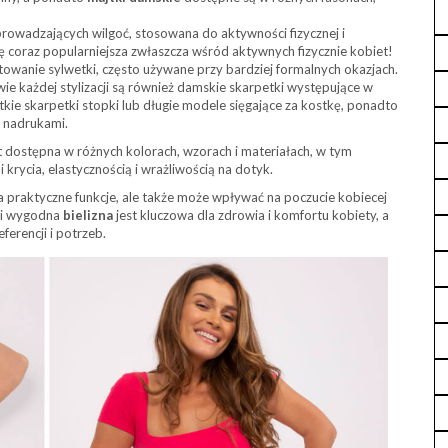
owadzających wilgoć, stosowana do aktywności fizycznej i
ię coraz popularniejsza zwłaszcza wśród aktywnych fizycznie kobiet!
łtowanie sylwetki, często używane przy bardziej formalnych okazjach.
e każdej stylizacji są również damskie skarpetki występujące w
kie skarpetki stopki lub długie modele sięgające za kostkę, ponadto
 nadrukami.
t dostępna w różnych kolorach, wzorach i materiałach, w tym
krycia, elastycznością i wrażliwością na dotyk.
a praktyczne funkcje, ale także może wpływać na poczucie kobiecej
 i wygodna
bielizna
jest kluczowa dla zdrowia i komfortu kobiety, a
erencji i potrzeb.