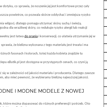
w dotyku, co sprawia, że noszenie jej jest komfortowe przez cały
szcza powietrze, co pozwala skórze oddychać i zmniejsza ryzyko
ia wilgoci, dlatego pomaga utrzymać skórę suchą i świeżą.
godna dla wrażliwej skóry, co redukuje ryzyko alergii lub reakcji
awełny jest łatwa
do prania
i konserwacji, co ułatwia utrzymanie jej w
prawia, że bielizna wykonana z tego materiału jest trwała i ma
óżnych fasonach i kolorach, toteż każda kobieta znajdzie tu
klepu eButik.pl jest dostępna w przystępnych cenach, co czyni ją
ć się w zależności od jakości materiału i producenta. Dlatego zawsze
m, aby mieć pewność, że wybieramy bieliznę najwyższej jakości.
GODNE I MODNE MODELE Z NOWEJ
tek, które można dopasować do różnych preferencji i potrzeb. Oto