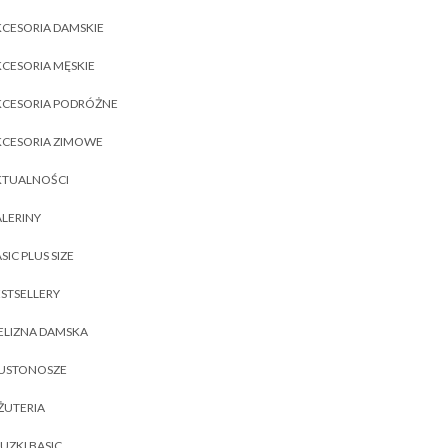
CESORIA DAMSKIE
CESORIA MĘSKIE
KCESORIA PODRÓŻNE
KCESORIA ZIMOWE
KTUALNOŚCI
LERINY
SIC PLUS SIZE
STSELLERY
ELIZNA DAMSKA
IUSTONOSZE
ŻUTERIA
UZKI BASIC