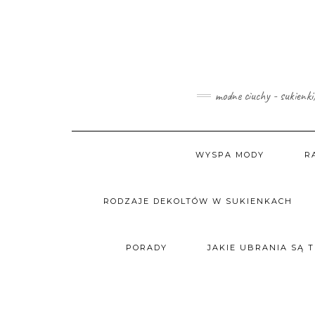
Skip
to
content
modne ciuchy - sukienki
WYSPA MODY
R
RODZAJE DEKOLTÓW W SUKIENKACH
PORADY
JAKIE UBRANIA SĄ 