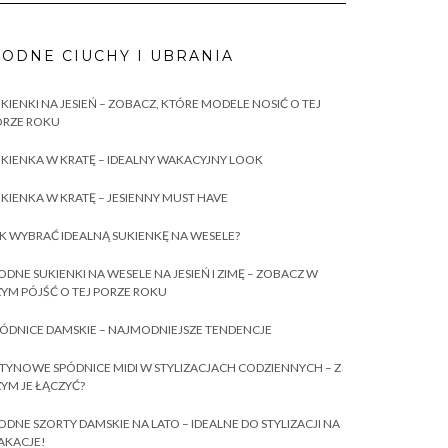
ODNE CIUCHY I UBRANIA
KIENKI NA JESIEŃ – ZOBACZ, KTÓRE MODELE NOSIĆ O TEJ
ORZE ROKU
KIENKA W KRATĘ – IDEALNY WAKACYJNY LOOK
KIENKA W KRATĘ – JESIENNY MUST HAVE
K WYBRAĆ IDEALNĄ SUKIENKĘ NA WESELE?
DNE SUKIENKI NA WESELE NA JESIEŃ I ZIMĘ – ZOBACZ W
YM PÓJŚĆ O TEJ PORZE ROKU
ÓDNICE DAMSKIE – NAJMODNIEJSZE TENDENCJE
TYNOWE SPÓDNICE MIDI W STYLIZACJACH CODZIENNYCH – Z
YM JE ŁĄCZYĆ?
DNE SZORTY DAMSKIE NA LATO – IDEALNE DO STYLIZACJI NA
AKACJE!