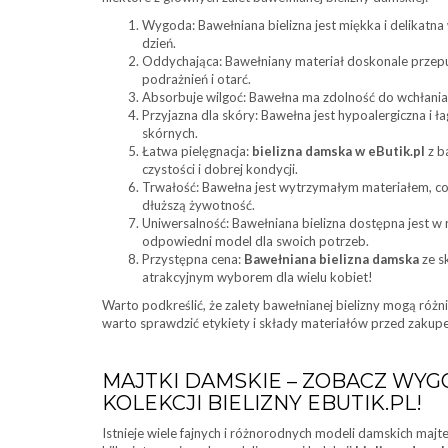
Wygoda: Bawełniana bielizna jest miękka i delikatna 
dzień.
Oddychająca: Bawełniany materiał doskonale przepu
podrażnień i otarć.
Absorbuje wilgoć: Bawełna ma zdolność do wchłanian
Przyjazna dla skóry: Bawełna jest hypoalergiczna i ła
skórnych.
Łatwa pielęgnacja:
bielizna damska w eButik.pl
z b
czystości i dobrej kondycji.
Trwałość: Bawełna jest wytrzymałym materiałem, co s
dłuższą żywotność.
Uniwersalność: Bawełniana bielizna dostępna jest w r
odpowiedni model dla swoich potrzeb.
Przystępna cena:
Bawełniana bielizna damska
ze s
atrakcyjnym wyborem dla wielu kobiet!
Warto podkreślić, że zalety bawełnianej bielizny mogą różni
warto sprawdzić etykiety i składy materiałów przed zakupe
MAJTKI DAMSKIE – ZOBACZ WY
KOLEKCJI BIELIZNY EBUTIK.PL!
Istnieje wiele fajnych i różnorodnych modeli damskich maj