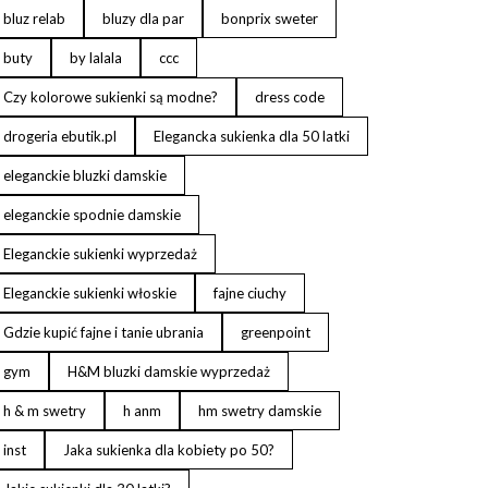
bluz relab
bluzy dla par
bonprix sweter
buty
by lalala
ccc
Czy kolorowe sukienki są modne?
dress code
drogeria ebutik.pl
Elegancka sukienka dla 50 latki
eleganckie bluzki damskie
eleganckie spodnie damskie
Eleganckie sukienki wyprzedaż
Eleganckie sukienki włoskie
fajne ciuchy
Gdzie kupić fajne i tanie ubrania
greenpoint
gym
H&M bluzki damskie wyprzedaż
h & m swetry
h anm
hm swetry damskie
inst
Jaka sukienka dla kobiety po 50?