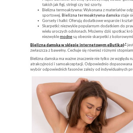
takich jak figi, stringi czy też szorty.
Bielizna termoaktywna: Wykonana z materiałów odpr
sportowej.
Bielizna termoaktywna damska
staje s
Gorsety i halki: Oferują dodatkowe wsparcie i kszta
Skarpetki: niezwykle popularnym dodatkiem do prawi
wielu uroczych odsłonach. Możemy dziś spotkać krót
niezwykle
modne
są obecnie skarpetki z kolorowymi
Bielizna damska w sklepie internetowym eButik.pl
jes
zwłaszcza z bawełny. Cechuje się również różnymi stopniami 
Bielizna damska ma ważne znaczenie nie tylko ze względu n
atrakcyjności i samoakceptacji. Odpowiednio dopasowana
wybór odpowiednich fasonów zależy od indywidualnych pref