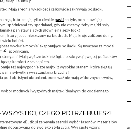
iej
sklepu eButik.pl:
jtek. Mają średnią wysokość i całkowicie zakrywają pośladki,
m kroju, które mają tylko cienkie
paski
na tyle, pozostawiając
ymi spódnicami czy spodniami, gdy nie chcemy, żeby majtki były
 damska
pań stawiających głownie na sexy look!
nem, który jest umieszczony na biodrach. Mają kroje zbliżone do fig,
d wielu kobiet.
 głębsze wycięcie mocniej eksponujące pośladki. Są uważane za model
mi
i spódnicami.
tringami. Mają węższe boki niż figi, ale zakrywają więcej pośladków
 łącząc komfort z seksapilem.
onuje też najwygodniejsze majtki z wysokim stanem, które sięgają
lowania sylwetki i wyszczuplania brzucha!
a pod obcisłymi ubraniami, ponieważ nie mają widocznych szwów,
i wybór modnych i wygodnych majtek idealnych do codziennego
– WSZYSTKO, CZEGO POTRZEBUJESZ!
internetowym eButik.pl zapewnia szeroki wybór fasonów, materiałów
alnie dopasowaną do swojego stylu życia. Wyraziste wzory,
AD