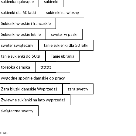
sukienka quiosque
sukienki
sukienki dla 60 latki
sukienki na wiosnę
Sukienki włoskie i francuskie
Sukienki włoskie letnie
sweter w paski
sweter świąteczny
tanie sukienki dla 50 latki
tanie sukienki do 50 zł
Tanie ubrania
torebka damska
ttttttt
wygodne spodnie damskie do pracy
Zara bluzki damskie Wyprzedaż
zara swetry
Zwiewne sukienki na lato wyprzedaż
świąteczne swetry
IDAS