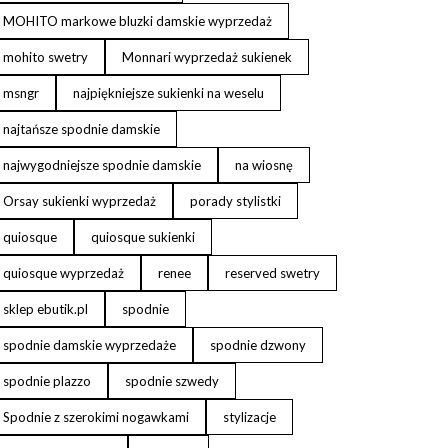
MOHITO markowe bluzki damskie wyprzedaż
mohito swetry
Monnari wyprzedaż sukienek
msngr
najpiękniejsze sukienki na weselu
najtańsze spodnie damskie
najwygodniejsze spodnie damskie
na wiosnę
Orsay sukienki wyprzedaż
porady stylistki
quiosque
quiosque sukienki
quiosque wyprzedaż
renee
reserved swetry
sklep ebutik.pl
spodnie
spodnie damskie wyprzedaże
spodnie dzwony
spodnie plazzo
spodnie szwedy
Spodnie z szerokimi nogawkami
stylizacje