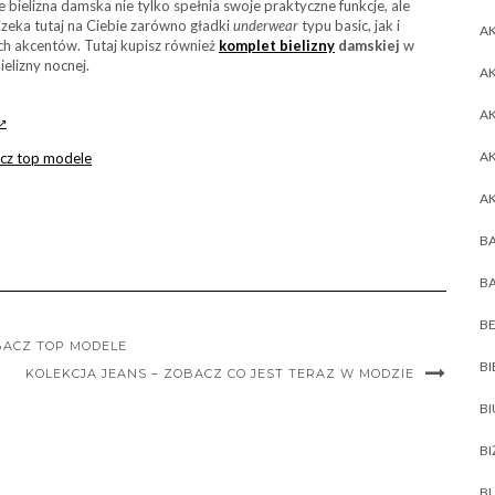
e bielizna damska nie tylko spełnia swoje praktyczne funkcje, ale
Czeka tutaj na Ciebie zarówno gładki
underwear
typu basic, jak i
AK
h akcentów. Tutaj kupisz również
komplet bielizny
damskiej
w
elizny nocnej.
AK
A
A
cz top modele
A
BA
BA
BE
ACZ TOP MODELE
BI
KOLEKCJA JEANS – ZOBACZ CO JEST TERAZ W MODZIE
B
BI
BL