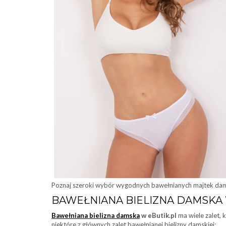
Poznaj szeroki wybór wygodnych bawełnianych majtek damski
BAWEŁNIANA BIELIZNA DAMSKA W
Bawełniana bielizna damska
w eButik.pl
ma wiele zalet, 
niektóre z głównych zalet bawełnianej bielizny damskiej: