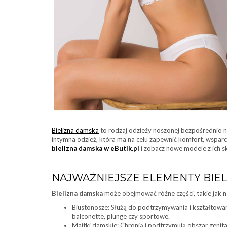
Bielizna damska
to rodzaj odzieży noszonej bezpośrednio na
intymna odzież, która ma na celu zapewnić komfort, wsparci
bielizna damska w eButik.pl
i zobacz nowe modele z ich s
NAJWAŻNIEJSZE ELEMENTY BIEL
Bielizna damska
może obejmować różne części, takie jak n
Biustonosze: Służą do podtrzymywania i kształtowan
balconette, plunge czy sportowe.
Majtki damskie: Chronią i podtrzymują obszar genit