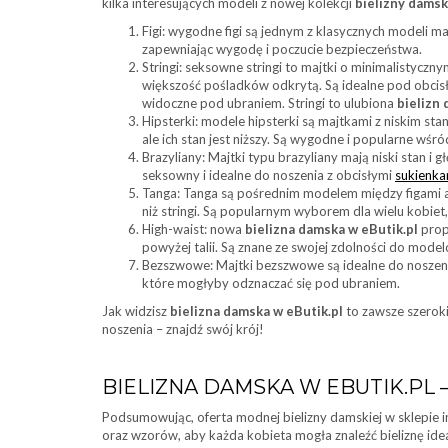
kilka interesujących modeli z nowej kolekcji
bielizny damsk
Figi: wygodne figi są jednym z klasycznych modeli ma
zapewniając wygodę i poczucie bezpieczeństwa.
Stringi: seksowne stringi to majtki o minimalistyczny
większość pośladków odkrytą. Są idealne pod obcisł
widoczne pod ubraniem. Stringi to ulubiona
bielizn
Hipsterki: modele hipsterki są majtkami z niskim sta
ale ich stan jest niższy. Są wygodne i popularne wśró
Brazyliany: Majtki typu brazyliany mają niski stan i
seksowny i idealne do noszenia z obcisłymi
sukienka
Tanga: Tanga są pośrednim modelem między figami a s
niż stringi. Są popularnym wyborem dla wielu kobiet,
High-waist: nowa
bielizna damska w eButik.pl
prop
powyżej talii. Są znane ze swojej zdolności do mode
Bezszwowe: Majtki bezszwowe są idealne do noszeni
które mogłyby odznaczać się pod ubraniem.
Jak widzisz
bielizna damska w eButik.pl
to zawsze szerok
noszenia – znajdź swój krój!
BIELIZNA DAMSKA W EBUTIK.PL 
Podsumowując, oferta modnej bielizny damskiej w sklepie 
oraz wzorów, aby każda kobieta mogła znaleźć bieliznę ide