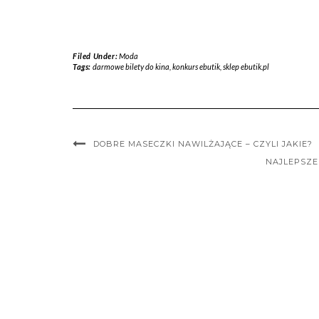
Filed Under:
Moda
Tags:
darmowe bilety do kina
,
konkurs ebutik
,
sklep ebutik.pl
DOBRE MASECZKI NAWILŻAJĄCE – CZYLI JAKIE?
NAJLEPSZE