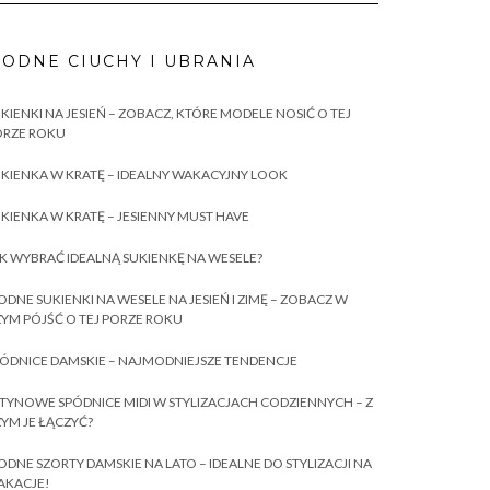
ODNE CIUCHY I UBRANIA
KIENKI NA JESIEŃ – ZOBACZ, KTÓRE MODELE NOSIĆ O TEJ
ORZE ROKU
KIENKA W KRATĘ – IDEALNY WAKACYJNY LOOK
KIENKA W KRATĘ – JESIENNY MUST HAVE
K WYBRAĆ IDEALNĄ SUKIENKĘ NA WESELE?
DNE SUKIENKI NA WESELE NA JESIEŃ I ZIMĘ – ZOBACZ W
YM PÓJŚĆ O TEJ PORZE ROKU
ÓDNICE DAMSKIE – NAJMODNIEJSZE TENDENCJE
TYNOWE SPÓDNICE MIDI W STYLIZACJACH CODZIENNYCH – Z
YM JE ŁĄCZYĆ?
DNE SZORTY DAMSKIE NA LATO – IDEALNE DO STYLIZACJI NA
AKACJE!