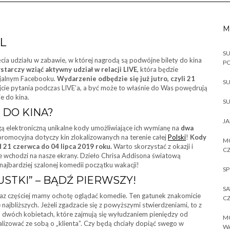
M
L
SU
ia udziału w zabawie, w której nagrodą są podwójne bilety do kina
P
tarczy wziąć aktywny udział w relacji LIVE
, która będzie
icjalnym Facebooku.
Wydarzenie odbędzie się już jutro, czyli 21
SU
ajcie pytania podczas LIVE’a, a być może to właśnie do Was powędrują
ie do kina.
SU
 DO KINA?
JA
ą elektroniczną unikalne kody umożliwiające ich wymianę na
dwa
 promocyjna dotyczy kin zlokalizowanych na terenie całej
Polski
!
Kody
MO
 21 czerwca do 04 lipca 2019 roku.
Warto skorzystać z okazji i
CZ
nie wchodzi na nasze ekrany. Dzieło Chrisa Addisona światową
najbardziej szalonej komedii początku wakacji!
SP
STKI” – BĄDŹ PIERWSZY!
SA
oraz częściej mamy ochotę oglądać komedie. Ten gatunek znakomicie
CZ
 najbliższych. Jeżeli zgadzacie się z powyższymi stwierdzeniami, to z
o dwóch kobietach, które zajmują się wyłudzaniem pieniędzy od
MO
ować ze sobą o „klienta”. Czy będą chciały dopiąć swego w
W