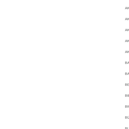
AK
AK
A
A
A
BA
BA
BE
BI
B
BI
BL