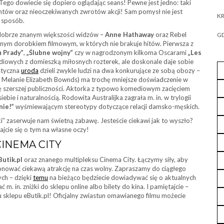
 Tego dowiecie się dopiero oglądając seans! Pewne jest jedno: taki
ów oraz nieoczekiwanych zwrotów akcji! Sam pomysł nie jest
KR
y sposób.
 dobrze znanym większości widzów –
Anne Hathaway
oraz Rebel
GD
tnym dorobkiem filmowym, w których nie brakuje hitów. Pierwsza z
u Prady”
,
„Ślubne wojny”
czy w nagrodzonym kilkoma Oscarami
„Les
ediowych z domieszką miłosnych rozterek, ale doskonale daje sobie
styczna
uroda
dzieli zwykle ludzi na dwa konkurujące ze sobą obozy –
e Melanie Elizabeth Bownds) ma trochę mniejsze doświadczenie w
ię szerszej publiczności. Aktorka z typowo komediowym zacięciem
ie i naturalnością. Rodowita Australijka zagrała m. in. w trylogii
nie!”
wyśmiewającym stereotypy dotyczące relacji damsko-męskich.
i” zaserwuje nam świetną zabawę. Jesteście ciekawi jak to wyszło?
ajcie się o tym na własne oczy!
CINEMA CITY
Butik.pl
oraz znanego multipleksu Cinema City. Łączymy siły, aby
nować ciekawą atrakcję na czas wolny. Zapraszamy do ciągłego
ch – dzięki
temu
na bieżąco będziecie dowiadywać się o aktualnych
. in. zniżki do sklepu online albo bilety do kina. I pamiętajcie –
u sklepu eButik.pl! Oficjalny zwiastun omawianego filmu możecie