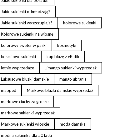
Jakie sukienki dla 30 latki?
Jakie sukienki odmładzają?
Jakie sukienki wyszczuplają?
kolorowe sukienki
Kolorowe sukienki na wiosnę
kolorowy sweter w paski
kosmetyki
koszulowe sukienki
kup bluzę z eButik
letnie wyprzedaże
Limango sukienki wyprzedaż
Luksusowe bluzki damskie
mango ubrania
mapped
Markowe bluzki damskie wyprzedaż
markowe ciuchy za grosze
markowe sukienki wyprzedaż
Markowe sukienki włoskie
moda damska
modna sukienka dla 50 latki