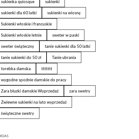
sukienka quiosque
sukienki
sukienki dla 60 latki
sukienki na wiosnę
Sukienki włoskie i francuskie
Sukienki włoskie letnie
sweter w paski
sweter świąteczny
tanie sukienki dla 50 latki
tanie sukienki do 50 zł
Tanie ubrania
torebka damska
ttttttt
wygodne spodnie damskie do pracy
Zara bluzki damskie Wyprzedaż
zara swetry
Zwiewne sukienki na lato wyprzedaż
świąteczne swetry
IDAS