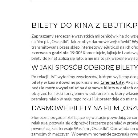
BILETY DO KINA Z EBUTIK.P
Zapraszamy serdecznie wszystkich miłośników kina do wzięc
na film pt. „Oszustki”. Jak zdobyć darmowe wejściówki?
Wys
transmitowana przez sklep internetowy eButik.pl na ich of
czerwca o godzinie 19:00!
Komentujcie, lajkujcie i zadaw
bilety do kina! Zbliża się lato, a nie ma to jak wspólne wyjśc
W JAKI SPOSÓB ODBIORĘ BILETY
Po relacji LIVE wyłonimy zwycięzców, którym wyślemy drog
bilety w kasie dowolnego kina sieci
Cinema City
. Akcja
będzie można wymieniać na darmowe bilety w dniach od
obejrzeć ten lekki i przyjemny w odbiorze film, który właś
premierę miało w maju tego roku i już pretenduje do miana 
DARMOWE BILETY NA FILM „OSZU
Słoneczna pogoda i zbliżające się wakacje powodują, że c
relaksuje, pozwala się odprężyć i szczerze pośmiać w gronie
pewnością zainteresuje Was film „Oszustki”. Opowiada on 
zamożnych mężczyzn. W pewnym momencie zaczynają rywaliz