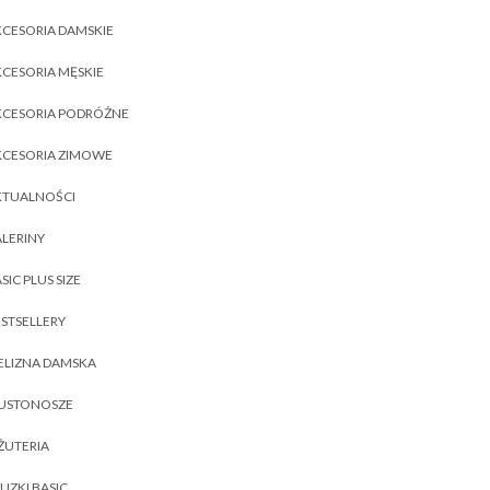
CESORIA DAMSKIE
CESORIA MĘSKIE
KCESORIA PODRÓŻNE
KCESORIA ZIMOWE
KTUALNOŚCI
LERINY
SIC PLUS SIZE
STSELLERY
ELIZNA DAMSKA
IUSTONOSZE
ŻUTERIA
UZKI BASIC