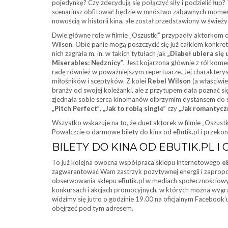
pojedynkę? Czy zdecydują się połączyć siły i podzielić łup?
scenariusz obfitować będzie w mnóstwo zabawnych moment
nowością w historii kina, ale został przedstawiony w śwież
Dwie główne role w filmie „Oszustki” przypadły aktorkom
Wilson. Obie panie mogą poszczycić się już całkiem konkre
nich zagrała m. in. w takich tytułach jak
„Diabeł ubiera się 
Miserables: Nędznicy”
. Jest kojarzona głównie z ról kom
radę również w poważniejszym repertuarze. Jej charaktery
miłośników i sceptyków. Z kolei
Rebel Wilson
(a właściwi
branży od swojej koleżanki, ale z przytupem dała poznać s
zjednała sobie serca kinomanów olbrzymim dystansem do sieb
„Pitch Perfect”
,
„Jak to robią single”
czy
„Jak romantycz
Wszystko wskazuje na to, że duet aktorek w filmie „Oszustk
Powalczcie o darmowe bilety do kina od eButik.pl i przekon
BILETY DO KINA OD EBUTIK.PL I 
To już kolejna owocna współpraca sklepu internetowego
e
zagwarantować Wam zastrzyk pozytywnej energii i zapropo
obserwowania sklepu eButik.pl w mediach społecznościowy
konkursach i akcjach promocyjnych, w których można wygrać m
widzimy się jutro o godzinie 19.00 na oficjalnym Facebook’
obejrzeć pod tym adresem.