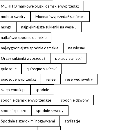
MOHITO markowe bluzki damskie wyprzedaż
mohito swetry
Monnari wyprzedaż sukienek
msngr
najpiękniejsze sukienki na weselu
najtańsze spodnie damskie
najwygodniejsze spodnie damskie
na wiosnę
Orsay sukienki wyprzedaż
porady stylistki
quiosque
quiosque sukienki
quiosque wyprzedaż
renee
reserved swetry
sklep ebutik.pl
spodnie
spodnie damskie wyprzedaże
spodnie dzwony
spodnie plazzo
spodnie szwedy
Spodnie z szerokimi nogawkami
stylizacje