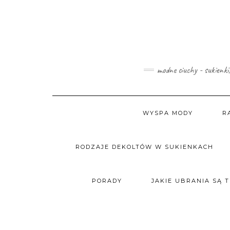
Skip
to
content
modne ciuchy - sukienki
WYSPA MODY
R
RODZAJE DEKOLTÓW W SUKIENKACH
PORADY
JAKIE UBRANIA SĄ 