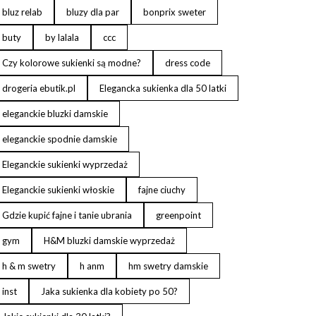
bluz relab
bluzy dla par
bonprix sweter
buty
by lalala
ccc
Czy kolorowe sukienki są modne?
dress code
drogeria ebutik.pl
Elegancka sukienka dla 50 latki
eleganckie bluzki damskie
eleganckie spodnie damskie
Eleganckie sukienki wyprzedaż
Eleganckie sukienki włoskie
fajne ciuchy
Gdzie kupić fajne i tanie ubrania
greenpoint
gym
H&M bluzki damskie wyprzedaż
h & m swetry
h anm
hm swetry damskie
inst
Jaka sukienka dla kobiety po 50?