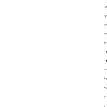
AK
AK
A
A
A
BA
BA
BE
BI
B
BI
BL