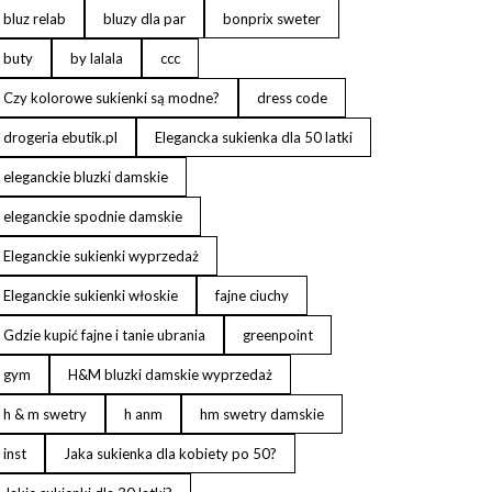
bluz relab
bluzy dla par
bonprix sweter
buty
by lalala
ccc
Czy kolorowe sukienki są modne?
dress code
drogeria ebutik.pl
Elegancka sukienka dla 50 latki
eleganckie bluzki damskie
eleganckie spodnie damskie
Eleganckie sukienki wyprzedaż
Eleganckie sukienki włoskie
fajne ciuchy
Gdzie kupić fajne i tanie ubrania
greenpoint
gym
H&M bluzki damskie wyprzedaż
h & m swetry
h anm
hm swetry damskie
inst
Jaka sukienka dla kobiety po 50?