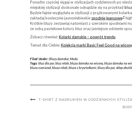
Ponadto częściej sięgaj w stylizacjach codziennych po nie
miejskiej stylizacji doskonale odnajdzie się na przykład
blu
Będzie fajnie wyglądała w stylizacji z prążkowanymi kolark
zakładaj koniecznie jasnoniebieskie
spodnie jeansowe
high
Krótkie bluzy zestawiaj natomiast z szerokimi spodniami m
ze sobą pastelowe kolory bluz oraz jaśniejsze odcienie spo
Zobacz również:
Kolarki damskie – powrót trendu
Temat dla Ciebie:
Kolekcja marki Basic Feel Good na wiosn
Filed Under:
Bluzy damskie
,
Moda
Tags:
bluz dla par
,
bluz relab
,
bluza damska na wiosnę
,
bluza damska na wi
bluza oversized
,
bluza relab
,
bluza z kryształkami
,
bluzy dla par
,
sklep ebutik
T-SHIRT Z NADRUKIEM W CODZIENNYCH STYLIZ
BODY