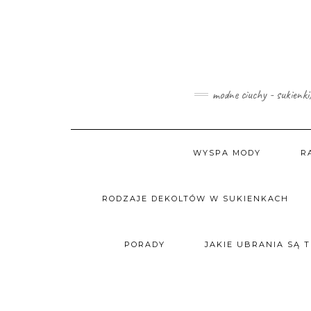
Skip
to
content
modne ciuchy - sukienki
WYSPA MODY
R
RODZAJE DEKOLTÓW W SUKIENKACH
PORADY
JAKIE UBRANIA SĄ 