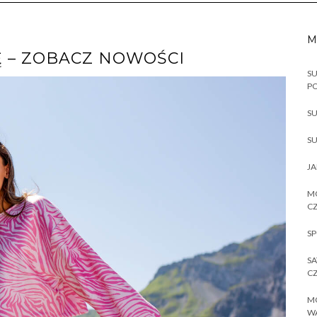
M
 – ZOBACZ NOWOŚCI
SU
P
SU
SU
JA
MO
CZ
SP
SA
CZ
MO
W