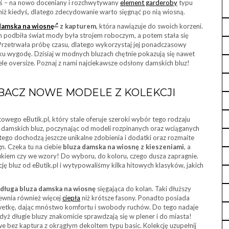
ziś – na nowo doceniany i rozchwytywany
element garderoby
typu
niż kiedyś, dlatego zdecydowanie warto sięgnąć po nią wiosną.
damska na wiosnę
z kapturem
, która nawiązuje do swoich korzeni.
m podbiła świat mody była strojem roboczym, a potem stała się
zetrwała próbę czasu, dlatego wykorzystaj jej ponadczasowy
yku wygodę. Dzisiaj w modnych bluzach chętnie pokazują się nawet
ele oversize. Poznaj z nami najciekawsze odsłony damskich bluz!
BACZ NOWE MODELE Z KOLEKCJI
towego eButik.pl, który stale oferuje szeroki wybór tego rodzaju
e damskich bluz, poczynając od modeli rozpinanych oraz wciąganych
ego dochodzą jeszcze unikalne zdobienia i dodatki oraz rozmaite
. Czeka tu na ciebie
bluza damska na wiosnę
z kieszeniami
, a
ukiem czy we wzory! Do wyboru, do koloru, czego dusza zapragnie.
ję bluz od eButik.pl i wytypowaliśmy kilka hitowych klasyków, jakich
długa bluza damska na wiosnę
sięgająca do kolan. Taki dłuższy
ewnia również więcej
ciepła
niż krótsze fasony. Ponadto posiada
lwetkę, dając mnóstwo komfortu i swobody ruchów. Do tego nadaje
dyż długie bluzy znakomicie sprawdzają się w plener i do miasta!
e bez kaptura z okrągłym dekoltem typu basic. Kolekcję uzupełnij