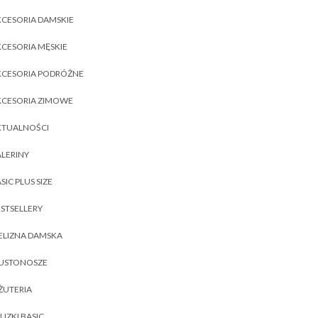
CESORIA DAMSKIE
CESORIA MĘSKIE
KCESORIA PODRÓŻNE
KCESORIA ZIMOWE
KTUALNOŚCI
LERINY
SIC PLUS SIZE
STSELLERY
ELIZNA DAMSKA
IUSTONOSZE
ŻUTERIA
UZKI BASIC