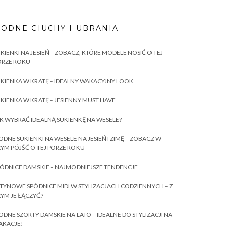
ODNE CIUCHY I UBRANIA
KIENKI NA JESIEŃ – ZOBACZ, KTÓRE MODELE NOSIĆ O TEJ
ORZE ROKU
KIENKA W KRATĘ – IDEALNY WAKACYJNY LOOK
KIENKA W KRATĘ – JESIENNY MUST HAVE
K WYBRAĆ IDEALNĄ SUKIENKĘ NA WESELE?
DNE SUKIENKI NA WESELE NA JESIEŃ I ZIMĘ – ZOBACZ W
YM PÓJŚĆ O TEJ PORZE ROKU
ÓDNICE DAMSKIE – NAJMODNIEJSZE TENDENCJE
TYNOWE SPÓDNICE MIDI W STYLIZACJACH CODZIENNYCH – Z
YM JE ŁĄCZYĆ?
DNE SZORTY DAMSKIE NA LATO – IDEALNE DO STYLIZACJI NA
AKACJE!