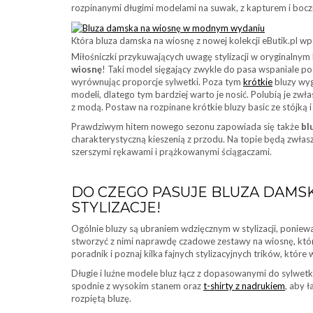
rozpinanymi długimi modelami na suwak, z kapturem i boc
Która bluza damska na wiosnę z nowej kolekcji eButik.pl w
Miłośniczki przykuwających uwagę stylizacji w oryginalnym
wiosnę
! Taki model sięgający zwykle do pasa wspaniale pod
wyrównując proporcje sylwetki. Poza tym
krótkie
bluzy wyg
modeli, dlatego tym bardziej warto je nosić. Polubią je zwł
z modą. Postaw na rozpinane krótkie bluzy basic ze stójką 
Prawdziwym hitem nowego sezonu zapowiada się także
bl
charakterystyczną kieszenią z przodu. Na topie będą zwłasz
szerszymi rękawami i prążkowanymi ściągaczami.
DO CZEGO PASUJE BLUZA DAMS
STYLIZACJE!
Ogólnie bluzy są ubraniem wdzięcznym w stylizacji, poniew
stworzyć z nimi naprawdę czadowe zestawy na wiosnę, które
poradnik i poznaj kilka fajnych stylizacyjnych trików, które
Długie i luźne modele bluz łącz z dopasowanymi do sylwetk
spodnie z wysokim stanem oraz
t-shirty z nadrukiem
, aby 
rozpiętą bluzę.