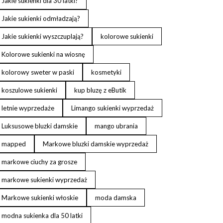
Jakie sukienki dla 30 latki?
Jakie sukienki odmładzają?
Jakie sukienki wyszczuplają?
kolorowe sukienki
Kolorowe sukienki na wiosnę
kolorowy sweter w paski
kosmetyki
koszulowe sukienki
kup bluzę z eButik
letnie wyprzedaże
Limango sukienki wyprzedaż
Luksusowe bluzki damskie
mango ubrania
mapped
Markowe bluzki damskie wyprzedaż
markowe ciuchy za grosze
markowe sukienki wyprzedaż
Markowe sukienki włoskie
moda damska
modna sukienka dla 50 latki