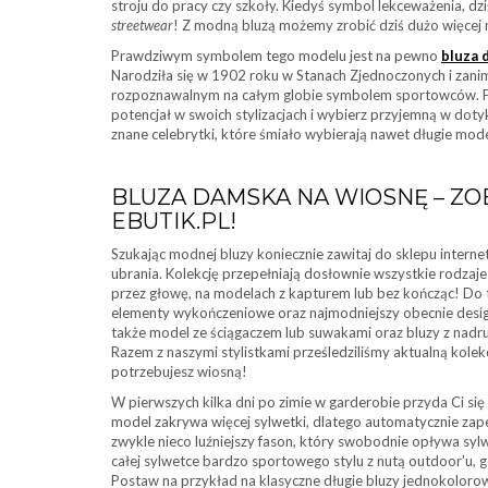
stroju do pracy czy szkoły. Kiedyś symbol lekceważenia, d
streetwear
! Z modną bluzą możemy zrobić dziś dużo więcej 
Prawdziwym symbolem tego modelu jest na pewno
bluza 
Narodziła się w 1902 roku w Stanach Zjednoczonych i zani
rozpoznawalnym na całym globie symbolem sportowców. Pr
potencjał w swoich stylizacjach i wybierz przyjemną w dot
znane celebrytki, które śmiało wybierają nawet długie mod
BLUZA DAMSKA NA WIOSNĘ – ZO
EBUTIK.PL!
Szukając modnej bluzy koniecznie zawitaj do sklepu interne
ubrania. Kolekcję przepełniają dosłownie wszystkie rodzaj
przez głowę, na modelach z kapturem lub bez kończąc! Do t
elementy wykończeniowe oraz najmodniejszy obecnie design
także model ze ściągaczem lub suwakami oraz bluzy z nadr
Razem z naszymi stylistkami prześledziliśmy aktualną kolekc
potrzebujesz wiosną!
W pierwszych kilka dni po zimie w garderobie przyda Ci się
model zakrywa więcej sylwetki, dlatego automatycznie zap
zwykle nieco luźniejszy fason, który swobodnie opływa sy
całej sylwetce bardzo sportowego stylu z nutą outdoor’u, g
Postaw na przykład na klasyczne długie bluzy jednokolorow