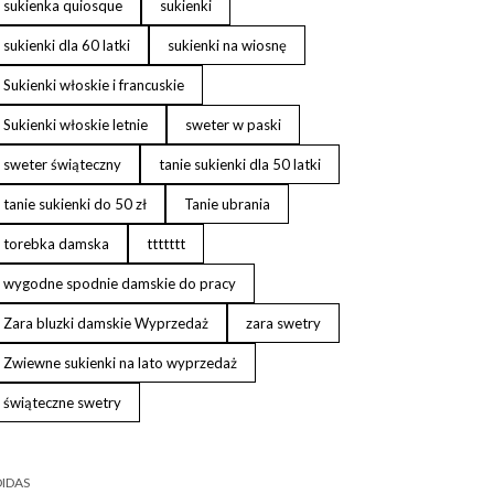
sukienka quiosque
sukienki
sukienki dla 60 latki
sukienki na wiosnę
Sukienki włoskie i francuskie
Sukienki włoskie letnie
sweter w paski
sweter świąteczny
tanie sukienki dla 50 latki
tanie sukienki do 50 zł
Tanie ubrania
torebka damska
ttttttt
wygodne spodnie damskie do pracy
Zara bluzki damskie Wyprzedaż
zara swetry
Zwiewne sukienki na lato wyprzedaż
świąteczne swetry
IDAS