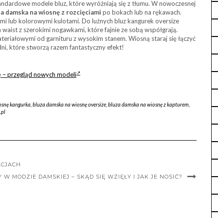
standardowe modele bluz, które wyróżniają się z tłumu. W nowoczesnej
za damska na wiosnę
z rozcięciami
po bokach lub na rękawach.
ami lub kolorowymi kulotami. Do luźnych bluz kangurek oversize
 waist z szerokimi nogawkami, które fajnie ze sobą współgrają.
ateriałowymi od garnituru z wysokim stanem. Wiosną staraj się łączyć
dni, które stworzą razem fantastyczny efekt!
ę – przegląd nowych modeli
osnę kangurka
,
bluza damska na wiosnę oversize
,
bluza damska na wiosnę z kapturem
,
.pl
ACJACH
 W MODZIE DAMSKIEJ – SKĄD SIĘ WZIĘŁY I JAK JE NOSIĆ?