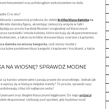
znymi kieszeniami oraz półokrągłym wykończeniem na dole.
padła Ci w oko?
 klimacie z pewnością przekona do siebie
krótka bluza damska
na
kreśla damską figurę, akcentując zwłaszcza wcięcie w talii i
lądają po prostu bardziej fikuśnie i oryginalnej od klasycznych
aszcza nastolatki i młode kobiety, które nie boją się eksperymentować
i kołnierzem, a także na krótkie dresowe bluzy oversize z kapturem.
uza damska na wiosnę
kangurka
, czyli słynny model z
cza luźne pastelowe bluzy kangurki z kapturem i troczkami, a także
KA NA WIOSNĘ? SPRAWDŹ MODNE
aż są bardzo uniwersalne i pasują prawie do wszystkiego. Jednak jak
 wpiszą się w bieżące miejskie trendy? To proste, sprawdź nasz
 wydobywają z bluz ich najlepsze cechy!
i jeansami oraz długimi klasycznymi legginsami. Do tego
wybieraj
ładnie eksponować stylizację pod spodem, gdy będziesz nosić