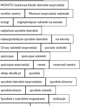
MOHITO markowe bluzki damskie wyprzedaż
mohito swetry
Monnari wyprzedaż sukienek
msngr
najpiękniejsze sukienki na weselu
najtańsze spodnie damskie
najwygodniejsze spodnie damskie
na wiosnę
Orsay sukienki wyprzedaż
porady stylistki
quiosque
quiosque sukienki
quiosque wyprzedaż
renee
reserved swetry
sklep ebutik.pl
spodnie
spodnie damskie wyprzedaże
spodnie dzwony
spodnie plazzo
spodnie szwedy
Spodnie z szerokimi nogawkami
stylizacje