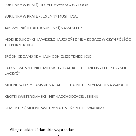
SUKIENKA W KRATĘ – IDEALNY WAKACYJNY LOOK
SUKIENKA W KRATĘ – JESIENNY MUST HAVE
JAK WYBRAĆ IDEALNĄ SUKIENKĘ NA WESELE?
MODNE SUKIENKI NA WESELE NA JESIEŃ I ZIMĘ – ZOBACZ W CZYM PÓJŚĆ O
TEJ PORZE ROKU
SPÓDNICE DAMSKIE – NAJMODNIEJSZE TENDENCJE
SATYNOWE SPÓDNICE MIDI W STYLIZACJACH CODZIENNYCH – Z CZYM JE
ŁĄCZYĆ?
MODNE SZORTY DAMSKIE NA LATO – IDEALNE DO STYLIZACJI NA WAKACJE!
KRÓTKI SWETER DAMSKI – HIT NADCHODZĄCEJ JESIENI!
GDZIE KUPIĆ MODNE SWETRY NA JESIEŃ? PODPOWIADAMY
Allegro sukienki damskie wyprzedaż