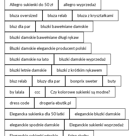
Allegro sukienki do 50 zł
allegro wyprzedaż
bluza oversized
bluza relab
bluza z kryształkami
bluz dla par
bluzki bawełniane damskie
bluzki damskie bawełniane długi rękaw
Bluzki damskie eleganckie producent polski
bluzki damskie na lato
bluzki damskie wyprzedaż
bluzki letnie damskie
bluzki z krótkim rękawem
bluz relab
bluzy dla par
bonprix sweter
buty
by lalala
ccc
Czy kolorowe sukienki są modne?
dress code
drogeria ebutik.pl
Elegancka sukienka dla 50 latki
eleganckie bluzki damskie
eleganckie spodnie damskie
Eleganckie sukienki wyprzedaż
Eleganckie sukienki włoskie
fajne ciuchy