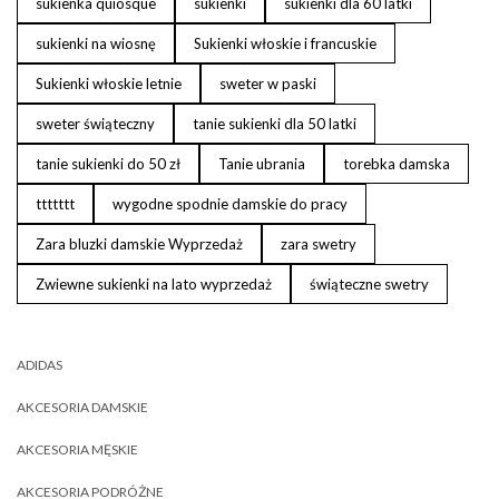
sukienka quiosque
sukienki
sukienki dla 60 latki
sukienki na wiosnę
Sukienki włoskie i francuskie
Sukienki włoskie letnie
sweter w paski
sweter świąteczny
tanie sukienki dla 50 latki
tanie sukienki do 50 zł
Tanie ubrania
torebka damska
ttttttt
wygodne spodnie damskie do pracy
Zara bluzki damskie Wyprzedaż
zara swetry
Zwiewne sukienki na lato wyprzedaż
świąteczne swetry
ADIDAS
AKCESORIA DAMSKIE
AKCESORIA MĘSKIE
AKCESORIA PODRÓŻNE