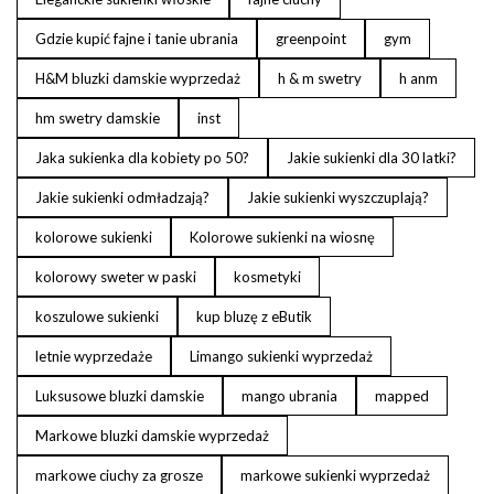
Gdzie kupić fajne i tanie ubrania
greenpoint
gym
H&M bluzki damskie wyprzedaż
h & m swetry
h anm
hm swetry damskie
inst
Jaka sukienka dla kobiety po 50?
Jakie sukienki dla 30 latki?
Jakie sukienki odmładzają?
Jakie sukienki wyszczuplają?
kolorowe sukienki
Kolorowe sukienki na wiosnę
kolorowy sweter w paski
kosmetyki
koszulowe sukienki
kup bluzę z eButik
letnie wyprzedaże
Limango sukienki wyprzedaż
Luksusowe bluzki damskie
mango ubrania
mapped
Markowe bluzki damskie wyprzedaż
markowe ciuchy za grosze
markowe sukienki wyprzedaż