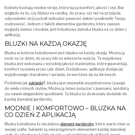
Kobiety kochają modne stroje, które łączą komfort, jakość i styl. Bez
względu na to, czy idziesz na randkę, do pracy, czy też na przyjęcie,
odpowiedni strój potrafi wzbudzić pewność siebie i podkreślić Twoją
osobowość. Jednym z takich elementów garderoby, który zawsze
wygląda świeżo i modnie, jest kobaltowa damska bluzka na co dzień z
aplikacją.
BLUZKI NA KAŻDĄ OKAZJĘ
Bluzka w kolorze kobaltowym jest idealna na każdą okazję. Można ją
nosić na co dzień, do pracy lub na wieczorne wyjścia. Ta wyjątkowa
bluzka jest wykonana z wysokiej jakości materiałów, które gwarantują
komfort noszenia przez cały dzień. Dodatkowo, aplikacja dodaje jej
wyjątkowego charakteru i sprawia, że wyróżnia się na tle innych.
Podobnie jak
sukienki
, bluzka jest niezwykle wszechstronna i pasuje
do wielu różnych stylów. Można ją łatwo połączyć z jeansami, spódnicą
czy nawet eleganckimi spodniami. Ta bluzka to doskonały dodatek do
każdej damskiej garderoby.
MODNIE I KOMFORTOWO – BLUZKA NA
CO DZIEŃ Z APLIKACJĄ
Bluzka kobaltowa to nie jedyny
element garderoby
, który warto mieć w
swojej szafie. Sukienki są niezastąpionym elementem każdej damskiej
szafy. Są idealne na każdą okazję – od codziennych stylizacji, przez