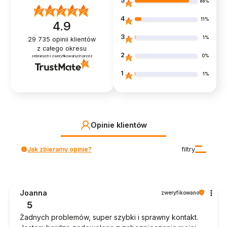
5
88%
4
11%
4.9
3
1%
29 735
opinii klientów
z całego okresu
2
0%
zebranych i zweryfikowanych przez
1
1%
Opinie klientów
Jak zbieramy opinie?
filtry
Joanna
zweryfikowano
5
Żadnych problemów, super szybki i sprawny kontakt.