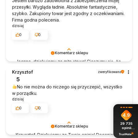
Jestem bardzo zadowolona z zabezpieczenia mojej
przesyłki. Wygląda ładnie. Absolutnie fantastycznie,
szybko. Zakupiony towar jest zgodny z oczekiwaniami.
Firma godna polecenia.
dzisiaj
0
0
Komentarz sklepu
Joanna, dziękujemy za miłe słowa! Cieszymy się, że
zakup przeszedł bezproblemowo, oraz, że
Krzysztof
zweryfikowano
możemy zapewnić odpowiednią obsługę tak
5
świetnym klientom. Dziękujemy raz jeszcze!
No nie można do niczego się przyczepić, wszystko
w porządku.
dzisiaj
0
0
4.9
29 735
Komentarz sklepu
opinii
z całego
Krzysztof, Dziękujemy za Twoją opinię! Doceniamy
okresu