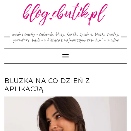
Skip
to
content
modne ciuchy - sukienki, bluzy, kurtki, spodnie, bluzki, swetry,
garnitury. bądź na bieżąco z najnowszymi trendami w modzie
Toggle
Navigation
BLUZKA NA CO DZIEŃ Z
APLIKACJĄ