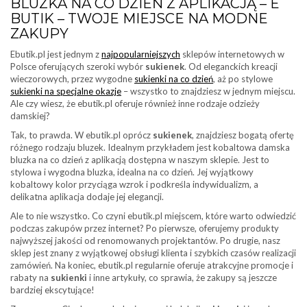
BLUZKA NA CO DZIEŃ Z APLIKACJĄ – E
BUTIK – TWOJE MIEJSCE NA MODNE
ZAKUPY
Ebutik.pl jest jednym z
najpopularniejszych
sklepów internetowych w
Polsce oferujących szeroki wybór
sukienek
. Od eleganckich kreacji
wieczorowych, przez wygodne
sukienki na co dzień
, aż po stylowe
sukienki na specjalne okazje
– wszystko to znajdziesz w jednym miejscu.
Ale czy wiesz, że ebutik.pl oferuje również inne rodzaje odzieży
damskiej?
Tak, to prawda. W ebutik.pl oprócz
sukienek
, znajdziesz bogatą ofertę
różnego rodzaju bluzek. Idealnym przykładem jest kobaltowa damska
bluzka na co dzień z aplikacją dostępna w naszym sklepie. Jest to
stylowa i wygodna bluzka, idealna na co dzień. Jej wyjątkowy
kobaltowy kolor przyciąga wzrok i podkreśla indywidualizm, a
delikatna aplikacja dodaje jej elegancji.
Ale to nie wszystko. Co czyni ebutik.pl miejscem, które warto odwiedzić
podczas zakupów przez internet? Po pierwsze, oferujemy produkty
najwyższej jakości od renomowanych projektantów. Po drugie, nasz
sklep jest znany z wyjątkowej obsługi klienta i szybkich czasów realizacji
zamówień. Na koniec, ebutik.pl regularnie oferuje atrakcyjne promocje i
rabaty na
sukienki
i inne artykuły, co sprawia, że zakupy są jeszcze
bardziej ekscytujące!