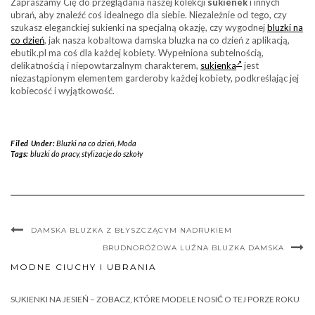
Zapraszamy Cię do przeglądania naszej kolekcji
sukienek
i innych
ubrań, aby znaleźć coś idealnego dla siebie. Niezależnie od tego, czy
szukasz eleganckiej sukienki na specjalną okazję, czy wygodnej
bluzki na
co dzień
, jak nasza kobaltowa damska bluzka na co dzień z aplikacją,
ebutik.pl ma coś dla każdej kobiety. Wypełniona subtelnością,
delikatnością i niepowtarzalnym charakterem,
sukienka
jest
niezastąpionym elementem garderoby każdej kobiety, podkreślając jej
kobiecość i wyjątkowość.
Filed Under:
Bluzki na co dzień
,
Moda
Tags:
bluzki do pracy
,
stylizacje do szkoły
DAMSKA BLUZKA Z BŁYSZCZĄCYM NADRUKIEM
BRUDNORÓŻOWA LUŹNA BLUZKA DAMSKA
MODNE CIUCHY I UBRANIA
SUKIENKI NA JESIEŃ – ZOBACZ, KTÓRE MODELE NOSIĆ O TEJ PORZE ROKU