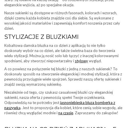
eleganckie wyjścia, aż po specjalne okazje.
Nasze sukienki są dostępne w różnych fasonach, kolorach i wzorach,
dzięki czemu każda kobieta znajdzie coś dla siebie. Są wykonane z
wysokiej jakości materiałów i zapewniają komfort noszenia przez cały
dzień.
STYLIZACJE Z BLUZKIAMI
Kobaltowa damska bluzka na co dzień z aplikacją to nie tylko
doskonały wybór na co dzień, ale także świetna baza do tworzenia
wielu stylizacji. Można ją nosić solo lub łączyć z inaczej kolorowanymi
spodniami, aby stworzyć niepowtarzalny i
stylowy
wygląd.
A co powiesz na połączenie tej bluzki z jedną z naszych sukienek? To
doskonały sposób na stworzenie eleganckiej i modnej stylizacji, która z
pewnością przyciągnie wiele spojrzeń. Sprawdź naszą ofertę sukienek i
znajdź swoją wymarzoną sukienkę.
Niezależnie od tego, czy szukasz casualowej bluzki czy eleganckiej
sukienki, nasza oferta z pewnością spełni Twoje oczekiwania.
Odpowiedzią na te potrzeby jest
jasnoniebieska bluza bomberka z
naszywką
. Jest to propozycja dla kobiet, które cenią sobie wygodę, ale
również chcą wyglądać modnie i
na czasie
. Zapraszamy do zakupów!