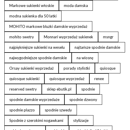
Markowe sukienki włoskie
moda damska
modna sukienka dla 50 latki
MOHITO markowe bluzki damskie wyprzedaż
mohito swetry
Monnari wyprzedaż sukienek
msngr
najpiękniejsze sukienki na weselu
najtańsze spodnie damskie
najwygodniejsze spodnie damskie
na wiosnę
Orsay sukienki wyprzedaż
porady stylistki
quiosque
quiosque sukienki
quiosque wyprzedaż
renee
reserved swetry
sklep ebutik.pl
spodnie
spodnie damskie wyprzedaże
spodnie dzwony
spodnie plazzo
spodnie szwedy
Spodnie z szerokimi nogawkami
stylizacje