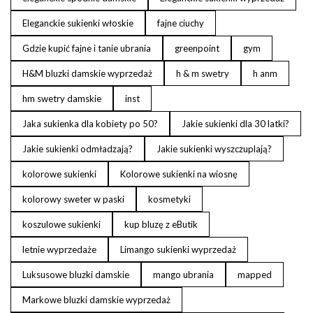
Eleganckie sukienki włoskie
fajne ciuchy
Gdzie kupić fajne i tanie ubrania
greenpoint
gym
H&M bluzki damskie wyprzedaż
h & m swetry
h anm
hm swetry damskie
inst
Jaka sukienka dla kobiety po 50?
Jakie sukienki dla 30 latki?
Jakie sukienki odmładzają?
Jakie sukienki wyszczuplają?
kolorowe sukienki
Kolorowe sukienki na wiosnę
kolorowy sweter w paski
kosmetyki
koszulowe sukienki
kup bluzę z eButik
letnie wyprzedaże
Limango sukienki wyprzedaż
Luksusowe bluzki damskie
mango ubrania
mapped
Markowe bluzki damskie wyprzedaż