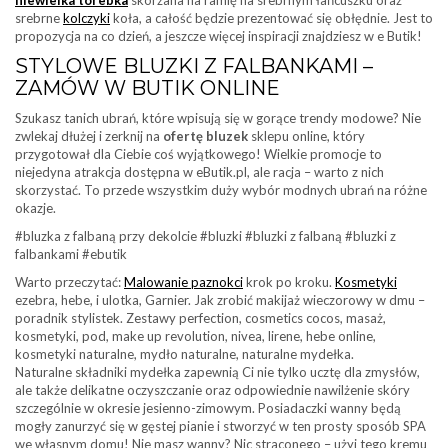
srebrne
kolczyki
koła, a całość będzie prezentować się obłędnie. Jest to
propozycja na co dzień, a jeszcze więcej inspiracji znajdziesz w e Butik!
STYLOWE BLUZKI Z FALBANKAMI –
ZAMÓW W BUTIK ONLINE
Szukasz tanich ubrań, które wpisują się w gorące trendy modowe? Nie
zwlekaj dłużej i zerknij na
ofertę bluzek
sklepu online, który
przygotował dla Ciebie coś wyjątkowego! Wielkie promocje to
niejedyna atrakcja dostępna w eButik.pl, ale racja – warto z nich
skorzystać. To przede wszystkim duży wybór modnych ubrań na różne
okazje.
#bluzka z falbaną przy dekolcie #bluzki #bluzki z falbaną #bluzki z
falbankami #ebutik
Warto przeczytać:
Malowanie paznokci
krok po kroku.
Kosmetyki
ezebra, hebe, i ulotka, Garnier. Jak zrobić makijaż wieczorowy w dmu –
poradnik stylistek. Zestawy perfection, cosmetics cocos, masaż,
kosmetyki, pod, make up revolution, nivea, lirene, hebe online,
kosmetyki naturalne, mydło naturalne, naturalne mydełka.
Naturalne składniki mydełka zapewnią Ci nie tylko ucztę dla zmysłów,
ale także delikatne oczyszczanie oraz odpowiednie nawilżenie skóry
szczególnie w okresie jesienno-zimowym. Posiadaczki wanny będą
mogły zanurzyć się w gęstej pianie i stworzyć w ten prosty sposób SPA
we własnym domu! Nie masz wanny? Nic straconego – użyj tego kremu