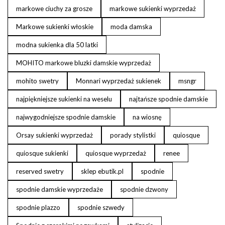
markowe ciuchy za grosze
markowe sukienki wyprzedaż
Markowe sukienki włoskie
moda damska
modna sukienka dla 50 latki
MOHITO markowe bluzki damskie wyprzedaż
mohito swetry
Monnari wyprzedaż sukienek
msngr
najpiękniejsze sukienki na weselu
najtańsze spodnie damskie
najwygodniejsze spodnie damskie
na wiosnę
Orsay sukienki wyprzedaż
porady stylistki
quiosque
quiosque sukienki
quiosque wyprzedaż
renee
reserved swetry
sklep ebutik.pl
spodnie
spodnie damskie wyprzedaże
spodnie dzwony
spodnie plazzo
spodnie szwedy