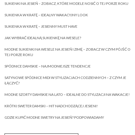
SUKIENKI NA JESIEŃ – ZOBACZ, KTÓRE MODELE NOSIĆ O TEJ PORZE ROKU
SUKIENKA W KRATĘ – IDEALNY WAKACYJNY LOOK
SUKIENKA W KRATĘ – JESIENNY MUST HAVE
JAK WYBRAĆ IDEALNĄ SUKIENKĘ NA WESELE?
MODNE SUKIENKI NA WESELE NA JESIEŃ I ZIMĘ – ZOBACZ W CZYM PÓJŚĆ O
TEJ PORZE ROKU
SPÓDNICE DAMSKIE – NAJMODNIEJSZE TENDENCJE
SATYNOWE SPÓDNICE MIDI W STYLIZACJACH CODZIENNYCH – Z CZYM JE
ŁĄCZYĆ?
MODNE SZORTY DAMSKIE NA LATO – IDEALNE DO STYLIZACJI NA WAKACJE!
KRÓTKI SWETER DAMSKI – HIT NADCHODZĄCEJ JESIENI!
GDZIE KUPIĆ MODNE SWETRY NA JESIEŃ? PODPOWIADAMY