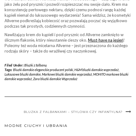
jako żelu pod prysznic i pozwól rozpieszczać mu swoje ciało. Krem ma
konsystencję perłowego nektaru, dzięki czemu podnosi rangę każdej
kąpieli niemal do luksusowego wydarzenia! Sama widzisz, że kosmetyki
Allverne podkreślają kobiecość oraz pozwalają poczuć się wyjątkowo
podczas tak prostych, codziennych czynności.
Nawilżający krem do kąpieli i pod prysznic od Allverne zamknięto w
ślicznym flakonie, który nieustannie cieszy oko.
Must-have na jesień
!
Polecmy też woda micelarna Allverne – jest przeznaczona do każdego
rodzaju skóry – także do wrażliwej czy naczynkowej.
Filed Under:
Bluzki z falbaną
Tags:
Bluzki damskie eleganckie producent polski
,
H&M bluzki damskie wyprzedaż
,
Luksusowe bluzki damskie
,
Markowe bluzki damskie wyprzedaż
,
MOHITO markowe bluzki
damskie wyprzedaż
,
Zara bluzki damskie Wyprzedaż
BLUZKA Z FALBANKAMI – STYLOWA CZY INFANTYLNA?
MODNE CIUCHY I UBRANIA