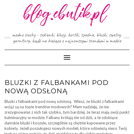
Skip
to
content
modne ciuchy - sukienki, bluzy, kurtki, spodnie, bluzki, swetry,
garnitury. bądź na bieżąco z najnowszymi trendami w modzie
Toggle
Navigation
BLUZKI Z FALBANKAMI POD
NOWĄ ODSŁONĄ
Bluzki z falbankami pod nową odsłoną. Wiesz, że bluzki z falbankami
wciąż są na topie trendów modowych? Mam nadzieję, że nie
zrezygnowałaś z nich tak szybko, tym bardziej, że teraz mają swój punkt
kulminacyjny w modzie. Falbany królują nie od dziś, a te zdobiące
damskie bluzki i koszule, szczególnie są chętnie kupowane przez
kobiety. Jeżeli poszukujesz nowych modeli, które odświeżą nieco Twój
look na różne wyjście, to dziś znajdziesz tu dla siebie mnóstwo