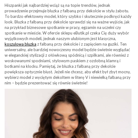
Hiszpanki jak najbardziej wciąż są na topie trendów, jednak
prowadzenie przejmuje bluzka z falbaną przy dekolcie w stylu żabotu.
To bardzo efektowny model, który szybko i skutecznie podkręci każdy
look. Bluzka z falbaną przy dekolcie sprawdzi się na ważne wyjście, jak
na przykład biznesowe spotkanie w pracy, egzamin na uczelni czy
spotkanie w mieście. W ofercie sklepu eButik.pl czeka Cię duży wybór
wyjątkowych modeli, jednak naszym ulubionym jest klasyczna,
koszulowa bluzka
z falbaną przy dekolcie i z zapięciem na guziki. Ten
uniwersalny, ale bardziej nowoczesny model będzie świetnie wyglądać
w eleganckiej stylizacji z ołówkową spódnicą i szpilkami, ale również z
woskowanymi spodniami, stylowym paskiem z ozdobną klamrą i
botkami na klocku. Pamiętaj, że bluzka z falbaną przy dekolcie
powiększa optycznie biust. Jeżeli nie chcesz, aby efekt był zbyt mocny,
wybierz model z wyciętym dekoltem w literę V i niewielką falbaną przy
nim – będzie prezentować się równie świetnie!