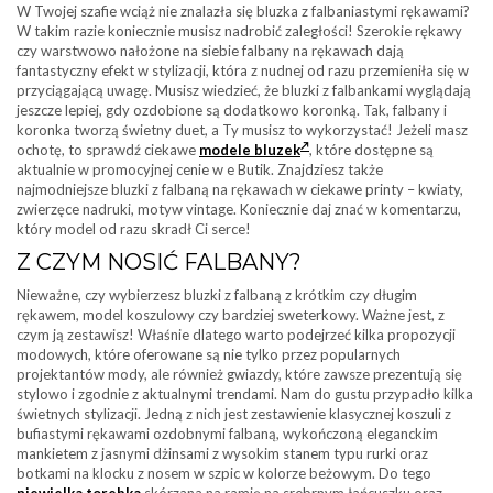
W Twojej szafie wciąż nie znalazła się bluzka z falbaniastymi rękawami?
W takim razie koniecznie musisz nadrobić zaległości! Szerokie rękawy
czy warstwowo nałożone na siebie falbany na rękawach dają
fantastyczny efekt w stylizacji, która z nudnej od razu przemieniła się w
przyciągającą uwagę. Musisz wiedzieć, że bluzki z falbankami wyglądają
jeszcze lepiej, gdy ozdobione są dodatkowo koronką. Tak, falbany i
koronka tworzą świetny duet, a Ty musisz to wykorzystać! Jeżeli masz
ochotę, to sprawdź ciekawe
modele bluzek
, które dostępne są
aktualnie w promocyjnej cenie w e Butik. Znajdziesz także
najmodniejsze bluzki z falbaną na rękawach w ciekawe printy – kwiaty,
zwierzęce nadruki, motyw vintage. Koniecznie daj znać w komentarzu,
który model od razu skradł Ci serce!
Z CZYM NOSIĆ FALBANY?
Nieważne, czy wybierzesz bluzki z falbaną z krótkim czy długim
rękawem, model koszulowy czy bardziej sweterkowy. Ważne jest, z
czym ją zestawisz! Właśnie dlatego warto podejrzeć kilka propozycji
modowych, które oferowane są nie tylko przez popularnych
projektantów mody, ale również gwiazdy, które zawsze prezentują się
stylowo i zgodnie z aktualnymi trendami. Nam do gustu przypadło kilka
świetnych stylizacji. Jedną z nich jest zestawienie klasycznej koszuli z
bufiastymi rękawami ozdobnymi falbaną, wykończoną eleganckim
mankietem z jasnymi dżinsami z wysokim stanem typu rurki oraz
botkami na klocku z nosem w szpic w kolorze beżowym. Do tego
niewielka torebka
skórzana na ramię na srebrnym łańcuszku oraz