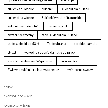
Spodnie z szerokimi nogawkami
stylizacje
sukienka quiosque
sukienki
sukienki dla 60 latki
sukienki na wiosnę
Sukienki włoskie i francuskie
Sukienki włoskie letnie
sweter w paski
sweter świąteczny
tanie sukienki dla 50 latki
tanie sukienki do 50 zł
Tanie ubrania
torebka damska
ttttttt
wygodne spodnie damskie do pracy
Zara bluzki damskie Wyprzedaż
zara swetry
Zwiewne sukienki na lato wyprzedaż
świąteczne swetry
ADIDAS
AKCESORIA DAMSKIE
AKCESORIA MĘSKIE