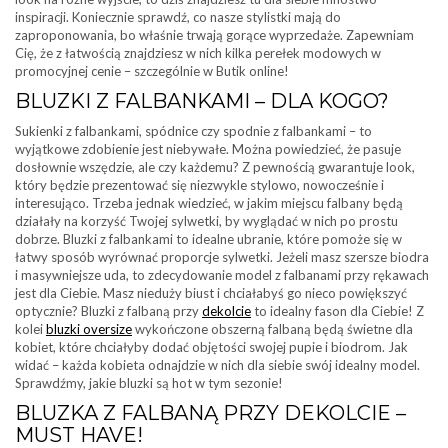
inspiracji. Koniecznie sprawdź, co nasze stylistki mają do
zaproponowania, bo właśnie trwają gorące wyprzedaże. Zapewniam
Cię, że z łatwością znajdziesz w nich kilka perełek modowych w
promocyjnej cenie – szczególnie w Butik online!
BLUZKI Z FALBANKAMI – DLA KOGO?
Sukienki z falbankami, spódnice czy spodnie z falbankami – to
wyjątkowe zdobienie jest niebywałe. Można powiedzieć, że pasuje
dosłownie wszędzie, ale czy każdemu? Z pewnością gwarantuje look,
który będzie prezentować się niezwykle stylowo, nowocześnie i
interesująco. Trzeba jednak wiedzieć, w jakim miejscu falbany będą
działały na korzyść Twojej sylwetki, by wyglądać w nich po prostu
dobrze. Bluzki z falbankami to idealne ubranie, które pomoże się w
łatwy sposób wyrównać proporcje sylwetki. Jeżeli masz szersze biodra
i masywniejsze uda, to zdecydowanie model z falbanami przy rękawach
jest dla Ciebie. Masz nieduży biust i chciałabyś go nieco powiększyć
optycznie? Bluzki z falbaną przy
dekolcie
to idealny fason dla Ciebie! Z
kolei
bluzki oversize
wykończone obszerną falbaną będą świetne dla
kobiet, które chciałyby dodać objętości swojej pupie i biodrom. Jak
widać – każda kobieta odnajdzie w nich dla siebie swój idealny model.
Sprawdźmy, jakie bluzki są hot w tym sezonie!
BLUZKA Z FALBANĄ PRZY DEKOLCIE –
MUST HAVE!