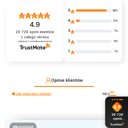
5
88%
4
11%
4.9
3
1%
29 729
opinii klientów
z całego okresu
2
0%
zebranych i zweryfikowanych przez
1
1%
Opinie klientów
Jak zbieramy opinie?
filtry
4.9
29 729
opinii
z całego
okresu
podgląd