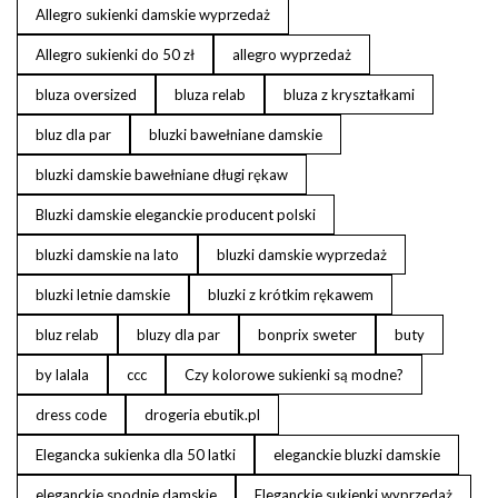
Allegro sukienki damskie wyprzedaż
Allegro sukienki do 50 zł
allegro wyprzedaż
bluza oversized
bluza relab
bluza z kryształkami
bluz dla par
bluzki bawełniane damskie
bluzki damskie bawełniane długi rękaw
Bluzki damskie eleganckie producent polski
bluzki damskie na lato
bluzki damskie wyprzedaż
bluzki letnie damskie
bluzki z krótkim rękawem
bluz relab
bluzy dla par
bonprix sweter
buty
by lalala
ccc
Czy kolorowe sukienki są modne?
dress code
drogeria ebutik.pl
Elegancka sukienka dla 50 latki
eleganckie bluzki damskie
eleganckie spodnie damskie
Eleganckie sukienki wyprzedaż