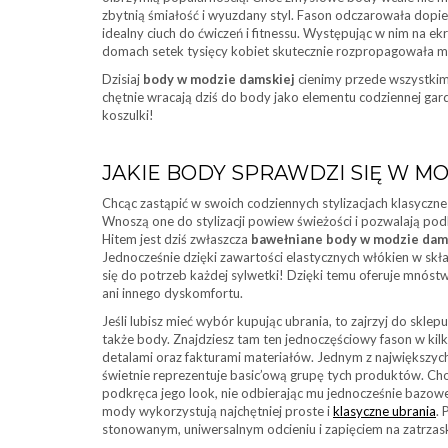
zbytnią śmiałość i wyuzdany styl. Fason odczarowała dopi
idealny ciuch do ćwiczeń i fitnessu. Występując w nim na 
domach setek tysięcy kobiet skutecznie rozpropagowała 
Dzisiaj
body
w modzie damskiej
cienimy przede wszystkim 
chętnie wracają dziś do body jako elementu codziennej ga
koszulki!
JAKIE BODY SPRAWDZI SIĘ W MO
Chcąc zastąpić w swoich codziennych stylizacjach klasyczne
Wnoszą one do stylizacji powiew świeżości i pozwalają pod
Hitem jest dziś zwłaszcza
bawełniane body w modzie dam
Jednocześnie dzięki zawartości elastycznych włókien w skł
się do potrzeb każdej sylwetki! Dzięki temu oferuje mnós
ani innego dyskomfortu.
Jeśli lubisz mieć wybór kupując ubrania, to zajrzyj do skle
także body. Znajdziesz tam ten jednoczęściowy fason w kil
detalami oraz fakturami materiałów. Jednym z największych 
świetnie reprezentuje basic’ową grupę tych produktów. Ch
podkręca jego look, nie odbierając mu jednocześnie bazowe
mody wykorzystują najchętniej proste i
klasyczne ubrania
.
stonowanym, uniwersalnym odcieniu i zapięciem na zatrzask