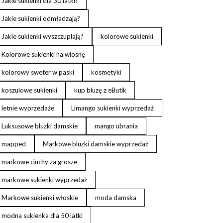
Jakie sukienki dla 30 latki?
Jakie sukienki odmładzają?
Jakie sukienki wyszczuplają?
kolorowe sukienki
Kolorowe sukienki na wiosnę
kolorowy sweter w paski
kosmetyki
koszulowe sukienki
kup bluzę z eButik
letnie wyprzedaże
Limango sukienki wyprzedaż
Luksusowe bluzki damskie
mango ubrania
mapped
Markowe bluzki damskie wyprzedaż
markowe ciuchy za grosze
markowe sukienki wyprzedaż
Markowe sukienki włoskie
moda damska
modna sukienka dla 50 latki