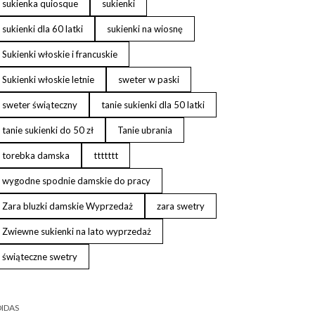
sukienka quiosque
sukienki
sukienki dla 60 latki
sukienki na wiosnę
Sukienki włoskie i francuskie
Sukienki włoskie letnie
sweter w paski
sweter świąteczny
tanie sukienki dla 50 latki
tanie sukienki do 50 zł
Tanie ubrania
torebka damska
ttttttt
wygodne spodnie damskie do pracy
Zara bluzki damskie Wyprzedaż
zara swetry
Zwiewne sukienki na lato wyprzedaż
świąteczne swetry
IDAS