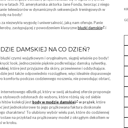
ero w latach 70. amerykańska aktorka Jane Fonda, tworząc z niego
KR
ekranie telewizorów w dynamicznych sekwencjach treningowych w
modę na body!
GD
za niezwykła wygodę i uniwersalność, jaką nam oferuje. Panie
rderoby, zastępującej z powodzeniem klasyczne
bluzki damskie
i
DZIE DAMSKIEJ NA CO DZIEŃ?
 bluzki czymś wyjątkowym i oryginalnym, sięgnij właśnie po body!
kręcić look, jednocześnie pięknie podkreślając damską sylwetkę.
skiej
, które jest przyjazne dla skóry, przewiewne i oddychające.
adzie jest także odpowiednio rozciągliwe, więc idealnie dopasowuje
two komfortu podczas codziennego noszenia, nie powodując obtarć,
pu internetowego eButik.pl, który w swój aktualnej ofercie proponuje
ku stylowych odsłonach do wyboru, które różnią się od siebie
hitów kolekcji jest
body w modzie damskiej
w prążek
, które
oć jest jednokolorowe to jego prążkowana faktura doskonale
go charakteru! To ulubiony wybór wielu pań, które do codziennej
 Postaw na przykład na prążkowany model z okrągłym dekoltem w
i w kroku.