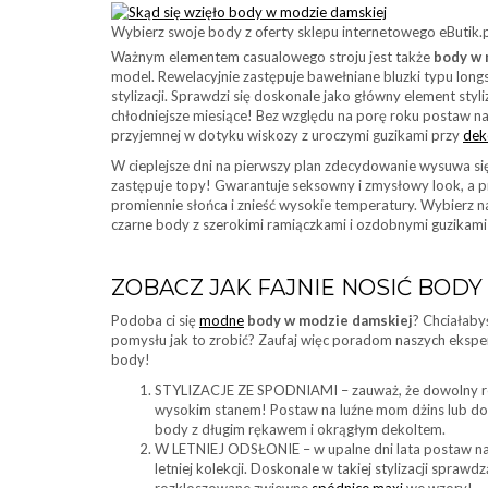
Wybierz swoje body z oferty sklepu internetowego eButik.p
Ważnym elementem casualowego stroju jest także
body w 
model. Rewelacyjnie zastępuje bawełniane bluzki typu long
stylizacji. Sprawdzi się doskonale jako główny element styl
chłodniejsze miesiące! Bez względu na porę roku postaw na
przyjemnej w dotyku wiskozy z uroczymi guzikami przy
dek
W cieplejsze dni na pierwszy plan zdecydowanie wysuwa si
zastępuje topy! Gwarantuje seksowny i zmysłowy look, a pr
promiennie słońca i znieść wysokie temperatury. Wybierz n
czarne body z szerokimi ramiączkami i ozdobnymi guzikami 
ZOBACZ JAK FAJNIE NOSIĆ BODY
Podoba ci się
modne
body w modzie damskiej
? Chciałaby
pomysłu jak to zrobić? Zaufaj więc poradom naszych eksper
body!
STYLIZACJE ZE SPODNIAMI – zauważ, że dowolny rodz
wysokim stanem! Postaw na luźne mom dżins lub dopa
body z długim rękawem i okrągłym dekoltem.
W LETNIEJ ODSŁONIE – w upalne dni lata postaw na 
letniej kolekcji. Doskonale w takiej stylizacji spraw
rozkloszowane zwiewne
spódnice maxi
we wzory!