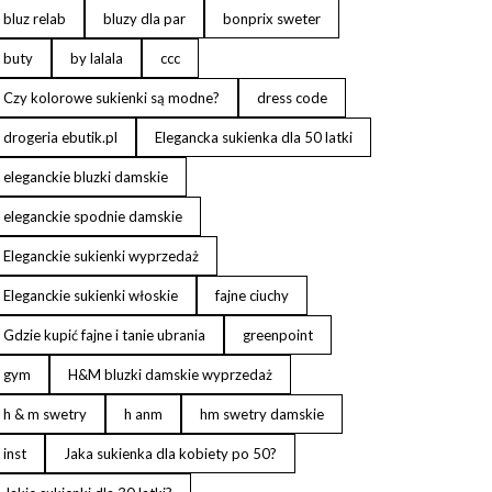
bluz relab
bluzy dla par
bonprix sweter
buty
by lalala
ccc
Czy kolorowe sukienki są modne?
dress code
drogeria ebutik.pl
Elegancka sukienka dla 50 latki
eleganckie bluzki damskie
eleganckie spodnie damskie
Eleganckie sukienki wyprzedaż
Eleganckie sukienki włoskie
fajne ciuchy
Gdzie kupić fajne i tanie ubrania
greenpoint
gym
H&M bluzki damskie wyprzedaż
h & m swetry
h anm
hm swetry damskie
inst
Jaka sukienka dla kobiety po 50?