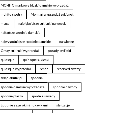
MOHITO markowe bluzki damskie wyprzedaż
mohito swetry
Monnari wyprzedaż sukienek
msngr
najpiękniejsze sukienki na weselu
najtańsze spodnie damskie
najwygodniejsze spodnie damskie
na wiosnę
Orsay sukienki wyprzedaż
porady stylistki
quiosque
quiosque sukienki
quiosque wyprzedaż
renee
reserved swetry
sklep ebutik.pl
spodnie
spodnie damskie wyprzedaże
spodnie dzwony
spodnie plazzo
spodnie szwedy
Spodnie z szerokimi nogawkami
stylizacje