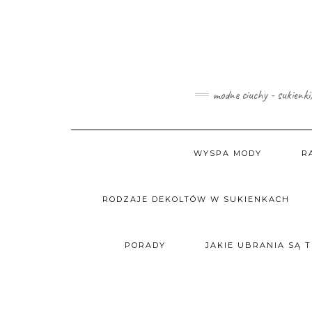
Skip
to
content
modne ciuchy - sukienki
WYSPA MODY
R
RODZAJE DEKOLTÓW W SUKIENKACH
PORADY
JAKIE UBRANIA SĄ 