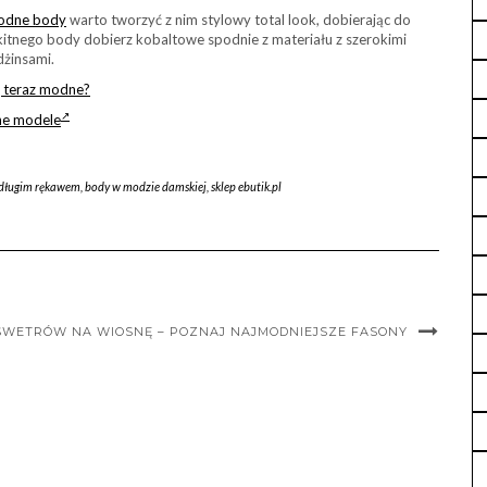
odne body
warto tworzyć z nim stylowy total look, dobierając do
itnego body dobierz kobaltowe spodnie z materiału z szerokimi
dżinsami.
są teraz modne?
rne modele
 długim rękawem
,
body w modzie damskiej
,
sklep ebutik.pl
SWETRÓW NA WIOSNĘ – POZNAJ NAJMODNIEJSZE FASONY