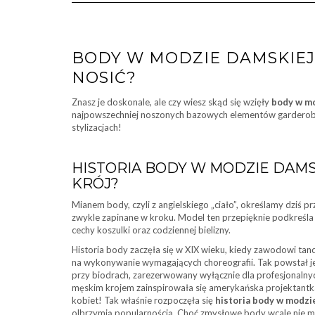
BODY W MODZIE DAMSKIEJ –
NOSIĆ?
Znasz je doskonale, ale czy wiesz skąd się wzięły
body w m
najpowszechniej noszonych bazowych elementów garderoby
stylizacjach!
HISTORIA BODY W MODZIE DAMS
KRÓJ?
Mianem body, czyli z angielskiego „ciało”, określamy dziś p
zwykle zapinane w kroku. Model ten przepięknie podkreśla 
cechy koszulki oraz codziennej bielizny.
Historia body zaczęła się w XIX wieku, kiedy zawodowi tan
na wykonywanie wymagających choreografii. Tak powstał j
przy biodrach, zarezerwowany wyłącznie dla profesjonalnyc
męskim krojem zainspirowała się amerykańska projektantka
kobiet! Tak właśnie rozpoczęła się
historia body w modzi
olbrzymią popularnością. Choć zmysłowe body wcale nie mia