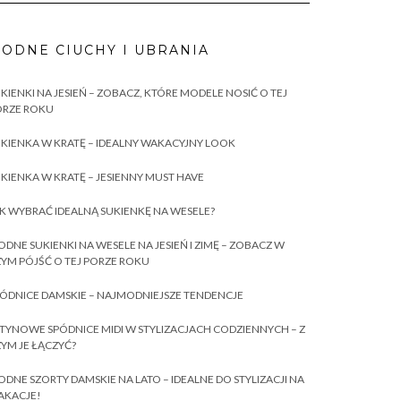
ODNE CIUCHY I UBRANIA
KIENKI NA JESIEŃ – ZOBACZ, KTÓRE MODELE NOSIĆ O TEJ
ORZE ROKU
KIENKA W KRATĘ – IDEALNY WAKACYJNY LOOK
KIENKA W KRATĘ – JESIENNY MUST HAVE
K WYBRAĆ IDEALNĄ SUKIENKĘ NA WESELE?
DNE SUKIENKI NA WESELE NA JESIEŃ I ZIMĘ – ZOBACZ W
YM PÓJŚĆ O TEJ PORZE ROKU
ÓDNICE DAMSKIE – NAJMODNIEJSZE TENDENCJE
TYNOWE SPÓDNICE MIDI W STYLIZACJACH CODZIENNYCH – Z
YM JE ŁĄCZYĆ?
DNE SZORTY DAMSKIE NA LATO – IDEALNE DO STYLIZACJI NA
AKACJE!