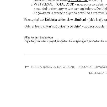
W STYLIZACJI
TOTAL LOOK
– nosząc na co dzień
m
niego dolne elementy w tym samym kolorze. Do błęk
nogawkami, a czarne połącz na przykład z czarnymi 
Przeczytaj też:
Kolekcja sukienek w eButik.pl – jakie kroje 
Odkryj trendy:
Mini spódnice na co dzień – zobacz popula
Filed Under:
Body
,
Moda
Tags:
body damskie w prążek
,
body damskie w stylizacjach
,
body damskie z
BLUZA DAMSKA NA WIOSNĘ – ZOBACZ NOWOŚCI
KOLEKCJA 