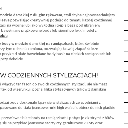
l
modzie damskiej
z długim rękawem
, czyli chyba najpowszechniejszy
sleeve pozwalając kreatywniej podejść do tematu każdej codziennej
izacji na wiosnę lub jako wygodna i ciepła baza pod ubranie w
 bawełniane prążkowane body lub sięgnij po lekki model z
olcie
.
ę
body w modzie damskiej
na ramiączkach
, które świetnie
zy tym odsłania ramiona, pozwalając łatwiej złapać skórze
a przykład białe bawełniane body basic na cienkich ramiączkach lub
przy dekolcie.
 W CODZIENNYCH STYLIZACJACH!
ś włączyć ten fason do swoich codziennych stylizacji, ale nie masz
tek od wizerunku i poznaj klika stylizacyjnych trików z damskim
aj body doskonale łączy się w stylizacjach ze spodniami z
sowane do ciała jeansowe rurki high waist i dobierz do nich gładkie
przewiewne białe body na ramiączkach i połącz je z którymś z hitów
dzą się na przykład jeansowe szorty czy garniturowe kuloty oraz