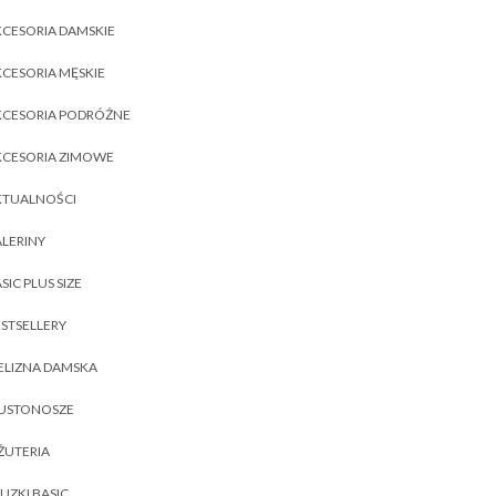
CESORIA DAMSKIE
CESORIA MĘSKIE
KCESORIA PODRÓŻNE
KCESORIA ZIMOWE
KTUALNOŚCI
LERINY
SIC PLUS SIZE
STSELLERY
ELIZNA DAMSKA
IUSTONOSZE
ŻUTERIA
UZKI BASIC