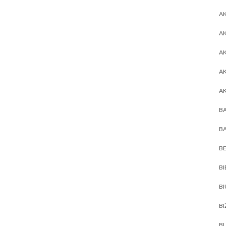
AK
AK
A
A
A
BA
BA
BE
BI
B
BI
BL