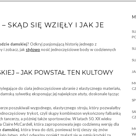
M
 SKĄD SIĘ WZIĘŁY I JAK JE
SU
P
odzie damskiej
? Odkryj pasjonującą historię jednego z
SU
 i zobacz, jak
stylowo
nosić jednoczęściowe body w codziennych
SU
KIEJ – JAK POWSTAŁ TEN KULTOWY
JA
MO
rzylegające do ciała jednoczęściowe ubranie z elastycznego materiału,
CZ
damską sylwetkę eksponując jej największe atuty, doskonale łącząc
SP
cerze poszukiwali wygodnego, elastycznego stroju, który pozwalałby
SA
ednoczęściowy trykot, czyli skąpy kombinezon wykończony falbanką
CZ
h tancerzy, a później także sportowców. W latach 50. XX wieku
 Claire McCardell, która zaproponowała jego codzienną wersję dla
MO
e damskiej
, która trwa do dziś, ponieważ krój cieszy się znów
W
ło łatwo, gdyż odważny projekt znalazł się w ogniu krytyki za