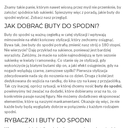
Znamy takie panie, którym nawet wiosną przez myśl nie przemknie, by
założyć spódnice lub sukienki. Spieszymy więc z poradą, jakie buty do
spodni wybrać. Zobacz nasz przegląd.
JAK DOBRAĆ BUTY DO SPODNI?
Buty do spodni są ważną cegiełką w całej stylizacji i wpływają
mimowolnie na efekt końcowy stylizacji, który zechcemy osiągnąć.
Bywa tak, żee buty do spodni potrafią zmienić nasz strój o 180 stopni.
Nie wierzycie? Daję przykład na sukience, ponieważ jest bardziej
wyrazisty. Załóżmy, że macie na sobie najmodniejszą w tym sezonie
sukienkę w kwiaty i ramoneskę. Co stanie się ze stylizacji, gdy
wykończycie ją białymi butami slip on, a jaki efekt osiągniecie, gdy na
nogach wylądują czarne, zamszowe szpilki? Pierwsza stylizacja
zdecydowanie nada się do noszenia na co dzień. Druga z kolei jest
dedykowana do wyjścia na randkę, do kina czy na kawę z przyjaciółką.
Tak czy inaczej, oprócz sytuacji, w której chcemy nosić
buty do spodni
,
powinnyśmy też zważać na dodatki, które dobieramy oraz na to, co
konkretnie pasuje naszej figury. Nie możemy dodatkowo eksponować
elementów, które są naszymi mankamentami. Okazuje się więc, że nie
każde buty będą wyglądały dobrze w połączeniu z każdym rodzajem
spodni.
RYBACZKI I BUTY DO SPODNI