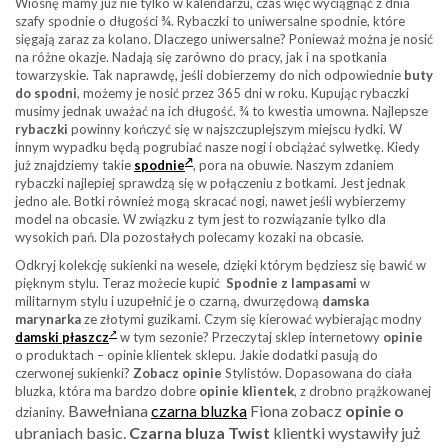
Wiosnę mamy już nie tylko w kalendarzu, czas więc wyciągnąć z dnia
szafy spodnie o długości ¾. Rybaczki to uniwersalne spodnie, które
sięgają zaraz za kolano. Dlaczego uniwersalne? Ponieważ można je nosić
na różne okazje. Nadają się zarówno do pracy, jak i na spotkania
towarzyskie. Tak naprawdę, jeśli dobierzemy do nich odpowiednie
buty
do spodni
, możemy je nosić przez 365 dni w roku. Kupując rybaczki
musimy jednak uważać na ich długość. ¾ to kwestia umowna. Najlepsze
rybaczki
powinny kończyć się w najszczuplejszym miejscu łydki. W
innym wypadku będą pogrubiać nasze nogi i obciążać sylwetkę. Kiedy
już znajdziemy takie
spodnie
, pora na obuwie. Naszym zdaniem
rybaczki najlepiej sprawdzą się w połączeniu z botkami. Jest jednak
jedno ale. Botki również mogą skracać nogi, nawet jeśli wybierzemy
model na obcasie. W związku z tym jest to rozwiązanie tylko dla
wysokich pań. Dla pozostałych polecamy kozaki na obcasie.
Odkryj kolekcję sukienki na wesele, dzięki którym będziesz się bawić w
pięknym stylu. Teraz możecie kupić
Spodnie z
lampasami
w
militarnym stylu i uzupełnić je o czarną, dwurzędową
damska
marynarka
ze złotymi guzikami. Czym się kierować wybierając modny
damski płaszcz
w tym sezonie? Przeczytaj sklep internetowy
opinie
o produktach – opinie klientek sklepu. Jakie dodatki pasują do
czerwonej sukienki?
Zobacz opinie
Stylistów. Dopasowana do ciała
bluzka, która ma bardzo dobre
opinie klientek
, z drobno prążkowanej
Bawełniana
czarna bluzka
Fiona zobacz
opinie o
dzianiny.
ubraniach basic.
Czarna bluza Twist
klientki wystawiły już