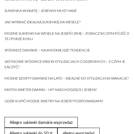
SUKIENKA W KRATĘ – JESIENNY MUST HAVE
JAK WYBRAĆ IDEALNĄ SUKIENKĘ NA WESELE?
MODNE SUKIENKI NA WESELE NA JESIEŃ I ZIMĘ – ZOBACZ W CZYM PÓJŚĆ O
TEJ PORZE ROKU
SPÓDNICE DAMSKIE – NAJMODNIEJSZE TENDENCJE
SATYNOWE SPÓDNICE MIDI W STYLIZACJACH CODZIENNYCH – Z CZYM JE
ŁĄCZYĆ?
MODNE SZORTY DAMSKIE NA LATO – IDEALNE DO STYLIZACJI NA WAKACJE!
KRÓTKI SWETER DAMSKI – HIT NADCHODZĄCEJ JESIENI!
GDZIE KUPIĆ MODNE SWETRY NA JESIEŃ? PODPOWIADAMY
Allegro sukienki damskie wyprzedaż
Allegro sukienki do 50 zł
allegro wyprzedaż