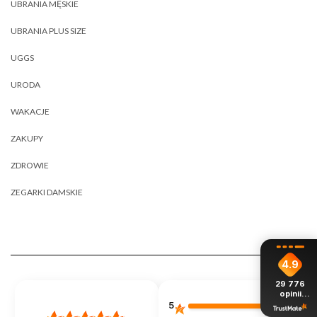
UBRANIA MĘSKIE
UBRANIA PLUS SIZE
UGGS
URODA
WAKACJE
ZAKUPY
ZDROWIE
ZEGARKI DAMSKIE
4.9
29 776
opinii
z całego
5
88%
okresu