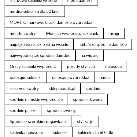
Markowe sukienki włoskie
moda damska
modna sukienka dla 50 latki
MOHITO markowe bluzki damskie wyprzedaż
mohito swetry
Monnari wyprzedaż sukienek
msngr
najpiękniejsze sukienki na weselu
najtańsze spodnie damskie
najwygodniejsze spodnie damskie
na wiosnę
Orsay sukienki wyprzedaż
porady stylistki
quiosque
quiosque sukienki
quiosque wyprzedaż
renee
reserved swetry
sklep ebutik.pl
spodnie
spodnie damskie wyprzedaże
spodnie dzwony
spodnie plazzo
spodnie szwedy
Spodnie z szerokimi nogawkami
stylizacje
sukienka quiosque
sukienki
sukienki dla 60 latki