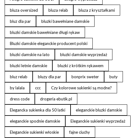
bluza oversized
bluza relab
bluza z kryształkami
bluz dla par
bluzki bawełniane damskie
bluzki damskie bawełniane długi rękaw
Bluzki damskie eleganckie producent polski
bluzki damskie na lato
bluzki damskie wyprzedaż
bluzki letnie damskie
bluzki z krótkim rękawem
bluz relab
bluzy dla par
bonprix sweter
buty
by lalala
ccc
Czy kolorowe sukienki są modne?
dress code
drogeria ebutik.pl
Elegancka sukienka dla 50 latki
eleganckie bluzki damskie
eleganckie spodnie damskie
Eleganckie sukienki wyprzedaż
Eleganckie sukienki włoskie
fajne ciuchy