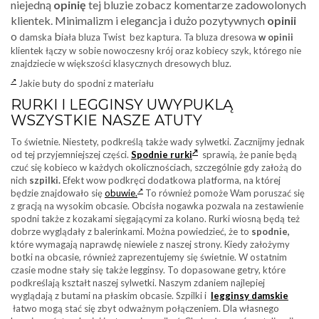
niejedną
opinię
tej bluzie zobacz komentarze
zadowolonych
klientek.
Minimalizm i elegancja i dużo pozytywnych
opinii
o
b
damska
iała bluza Twist bez kaptura. Ta bluza dresowa
w opinii
klientek łączy w sobie nowoczesny krój oraz kobiecy szyk, którego nie
znajdziecie w większości klasycznych dresowych bluz.
Jakie buty do spodni z materiału
RURKI I LEGGINSY UWYPUKLĄ
WSZYSTKIE NASZE ATUTY
To świetnie. Niestety, podkreślą także wady sylwetki. Zacznijmy jednak
od tej przyjemniejszej części.
Spodnie rurki
sprawią, że panie będą
czuć się kobieco w każdych okolicznościach, szczególnie gdy założą do
nich
szpilki.
Efekt wow podkręci dodatkowa platforma, na której
będzie znajdowało się
obuwie.
To również pomoże Wam poruszać się
z gracją na wysokim obcasie. Obcisła nogawka pozwala na zestawienie
spodni także z kozakami sięgającymi za kolano. Rurki wiosną będą też
dobrze wyglądały z balerinkami. Można powiedzieć, że to
spodnie,
które wymagają naprawdę niewiele z naszej strony. Kiedy założymy
botki na obcasie, również zaprezentujemy się świetnie. W ostatnim
czasie modne stały się także legginsy. To dopasowane getry, które
podkreślają kształt naszej sylwetki. Naszym zdaniem najlepiej
wyglądają z butami na płaskim obcasie. Szpilki i
legginsy damskie
łatwo mogą stać się zbyt odważnym połączeniem. Dla własnego