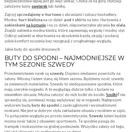
bezpieczeństwa lepiej jest go więc unikać. Chyba że na górę stylizacji
założymy luźny
sweterek
lub tunikę.
Zajrzyj
sprzedajemy e-hurtowo
z ubraniami i zobacz bestsellery.
Modna
hurt bielizna
na co dzień
pod t shirts
na lato. Hurtownia z
sukienkami
na komunię
i na co dzień, niepowtarzalne ubrania
by olala.
Znajdź sukienka modna kiecka, które zapewniają wygodę i modny styl.
Odkryj sukienki w ehurtownia na absolutnie każdą okazję i podaruj
sobie komfort noszenia bez rezygnacji z oryginalnego wyglądu.
Jakie buty do spodni dresowych
BUTY DO SPODNI – NAJMODNIEJSZE W
TYM SEZONIE SZWEDY
Przeciwieństwem rurek są
szwedy.
Dopiero niedawno powróciły na
salony. Wiosną i latem staną się hitem sezonu. Będziemy nosić szwedy
ze zwiewnych materiałów. Szwedy to niedopasowane spodnie, które
mają szerokie nogawki. A te wyglądają dobrze tylko z butami na
niewielkim obcasie. Można założyć do nich botki do kostki.
Szpilki
nie
sprawdzą się, ponieważ mogą wplątywać się w nogawki. Najlepszym
wyborem będą
buty do spodni
z zaokrąglonymi i wysmuklonymi
noskami. Nie jest w dobrym stylu zakładanie obuwia z noskiem w szpic.
To połączenie wygląda po prostu nieestetycznie.
Szwedy
latem będzie
można nosić także z obuwiem sportowym. Te spodnie pasują do
trampek i mokasynów na grubej podeszwie. Wszystko zależy od tego,
jaki styl ubierania się preferujecie na co dzień.