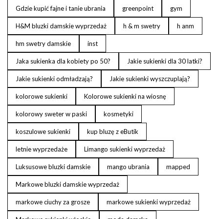
Gdzie kupić fajne i tanie ubrania
greenpoint
gym
H&M bluzki damskie wyprzedaż
h & m swetry
h anm
hm swetry damskie
inst
Jaka sukienka dla kobiety po 50?
Jakie sukienki dla 30 latki?
Jakie sukienki odmładzają?
Jakie sukienki wyszczuplają?
kolorowe sukienki
Kolorowe sukienki na wiosnę
kolorowy sweter w paski
kosmetyki
koszulowe sukienki
kup bluzę z eButik
letnie wyprzedaże
Limango sukienki wyprzedaż
Luksusowe bluzki damskie
mango ubrania
mapped
Markowe bluzki damskie wyprzedaż
markowe ciuchy za grosze
markowe sukienki wyprzedaż