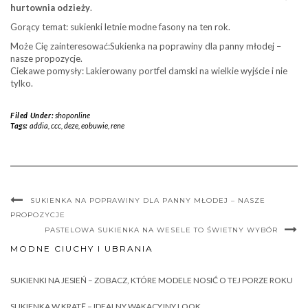
hurtownia odzieży
.
Gorący temat: sukienki letnie modne fasony na ten rok.
Może Cię zainteresować:Sukienka na poprawiny dla panny młodej –
nasze propozycje.
Ciekawe pomysły: Lakierowany portfel damski na wielkie wyjście i nie
tylko.
Filed Under:
shoponline
Tags:
addia
,
ccc
,
deze
,
eobuwie
,
rene
SUKIENKA NA POPRAWINY DLA PANNY MŁODEJ – NASZE
PROPOZYCJE
PASTELOWA SUKIENKA NA WESELE TO ŚWIETNY WYBÓR
MODNE CIUCHY I UBRANIA
SUKIENKI NA JESIEŃ – ZOBACZ, KTÓRE MODELE NOSIĆ O TEJ PORZE ROKU
SUKIENKA W KRATĘ – IDEALNY WAKACYJNY LOOK