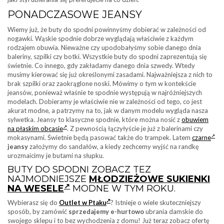
PONADCZASOWE JEANSY
Wiemy już, że buty do spodni powinnyśmy dobierać w zależności od
nogawki. Wąskie spodnie dobrze wyglądają właściwie z każdym
rodzajem obuwia. Nieważne czy upodobałyśmy sobie danego dnia
baleriny, szpilki czy botki. Wszystkie buty do spodni zaprezentują się
świetnie. Co innego, gdy zakładamy danego dnia szwedy. Wtedy
musimy kierować się już określonymi zasadami. Najważniejsza z nich to
brak szpilki oraz zaokrąglone noski. Mówimy o tym w kontekście
jeansów, ponieważ właśnie te spodnie występują w najróżniejszych
modelach. Dobieramy je właściwie nie w zależności od tego, co jest
akurat modne, a patrzymy na to, jak w danym modelu wygląda nasza
sylwetka. Jeansy to klasyczne spodnie, które można nosić z
obuwiem
na płaskim obcasie
. Z pewnością łączyłyście je już z balerinami czy
mokasynami. Świetnie będą pasować także do trampek. Latem
czarne
jeansy
założymy do sandałów, a kiedy zechcemy wyjść na randkę
urozmaicimy je butami na słupku.
BUTY DO SPODNI ZOBACZ TEZ
NAJMODNIEJSZE
MŁODZIEŻOWE SUKIENKI
NA WESELE
MODNE W TYM ROKU.
Wybierasz się do
Outlet w Ptaku
? Istnieje o wiele skuteczniejszy
sposób, by zamówić
sprzedajemy e-hurtowo
ubrania damskie do
swojego sklepu i to bez wychodzenia z domu! Już teraz zobacz ofertę