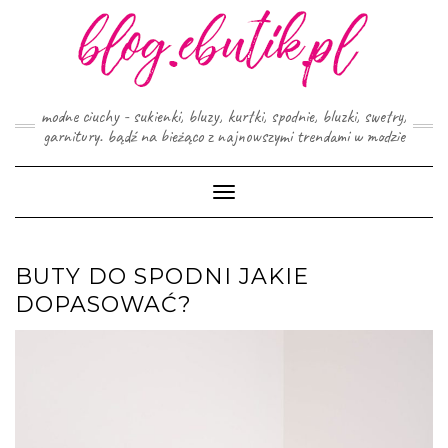
Skip
to
content
modne ciuchy - sukienki, bluzy, kurtki, spodnie, bluzki, swetry,
garnitury. bądź na bieżąco z najnowszymi trendami w modzie
Toggle
Navigation
BUTY DO SPODNI JAKIE
DOPASOWAĆ?