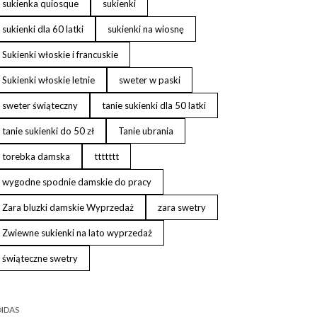
sukienka quiosque
sukienki
sukienki dla 60 latki
sukienki na wiosnę
Sukienki włoskie i francuskie
Sukienki włoskie letnie
sweter w paski
sweter świąteczny
tanie sukienki dla 50 latki
tanie sukienki do 50 zł
Tanie ubrania
torebka damska
ttttttt
wygodne spodnie damskie do pracy
Zara bluzki damskie Wyprzedaż
zara swetry
Zwiewne sukienki na lato wyprzedaż
świąteczne swetry
IDAS