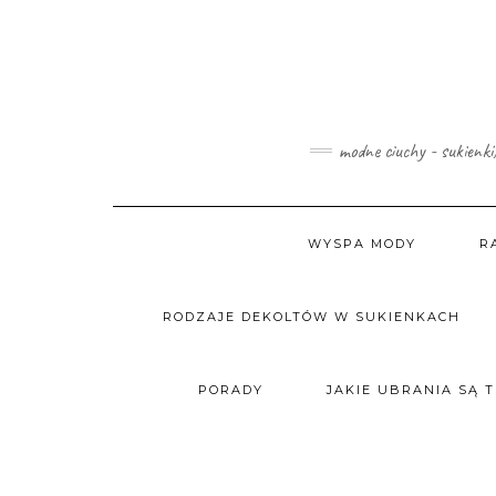
Skip
to
content
modne ciuchy - sukienki
WYSPA MODY
R
RODZAJE DEKOLTÓW W SUKIENKACH
PORADY
JAKIE UBRANIA SĄ 