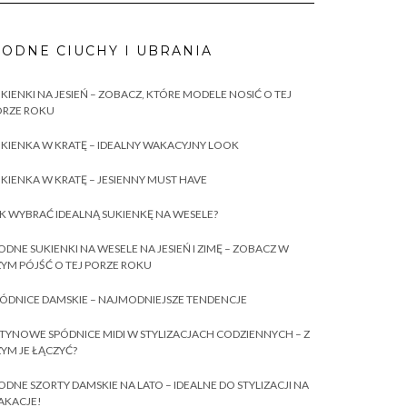
ODNE CIUCHY I UBRANIA
KIENKI NA JESIEŃ – ZOBACZ, KTÓRE MODELE NOSIĆ O TEJ
ORZE ROKU
KIENKA W KRATĘ – IDEALNY WAKACYJNY LOOK
KIENKA W KRATĘ – JESIENNY MUST HAVE
K WYBRAĆ IDEALNĄ SUKIENKĘ NA WESELE?
DNE SUKIENKI NA WESELE NA JESIEŃ I ZIMĘ – ZOBACZ W
YM PÓJŚĆ O TEJ PORZE ROKU
ÓDNICE DAMSKIE – NAJMODNIEJSZE TENDENCJE
TYNOWE SPÓDNICE MIDI W STYLIZACJACH CODZIENNYCH – Z
YM JE ŁĄCZYĆ?
DNE SZORTY DAMSKIE NA LATO – IDEALNE DO STYLIZACJI NA
AKACJE!