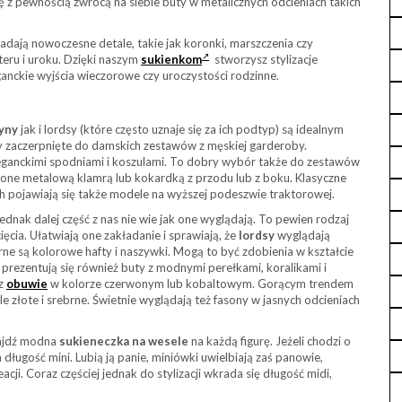
 z pewnością zwrócą na siebie buty w metalicznych odcieniach takich
iadają nowoczesne detale, takie jak koronki, marszczenia czy
eru i uroku. Dzięki naszym
sukienkom
stworzysz stylizacje
anckie wyjścia wieczorowe czy uroczystości rodzinne.
yny
jak i lordsy (które często uznaje się za ich podtyp) są idealnym
 zaczerpnięte do damskich zestawów z męskiej garderoby.
eganckimi spodniami i koszulami. To dobry wybór także do zestawów
ne metalową klamrą lub kokardką z przodu lub z boku. Klasyczne
h pojawiają się także modele na wyższej podeszwie traktorowej.
nak dalej część z nas nie wie jak one wyglądają. To pewien rodzaj
ęcia. Ułatwiają one zakładanie i sprawiają, że
lordsy
wyglądają
arne są kolorowe hafty i naszywki. Mogą to być zdobienia w kształcie
rezentują się również buty z modnymi perełkami, koralikami i
rz
obuwie
w kolorze czerwonym lub kobaltowym. Gorącym trendem
 złote i srebrne. Świetnie wyglądają też fasony w jasnych odcieniach
najdź modna
sukieneczka na wesele
na każdą figurę. Jeżeli chodzi o
długość mini. Lubią ją panie, miniówki uwielbiają zaś panowie,
cji. Coraz częściej jednak do stylizacji wkrada się długość midi,