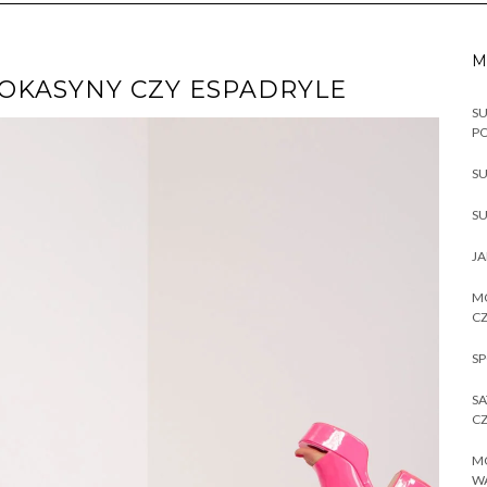
M
MOKASYNY CZY ESPADRYLE
SU
P
SU
SU
JA
MO
CZ
SP
SA
CZ
MO
W