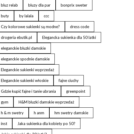
bluz relab
bluzy dla par
bonprix sweter
buty
by lalala
ccc
Czy kolorowe sukienki są modne?
dress code
drogeria ebutik.pl
Elegancka sukienka dla 50 latki
eleganckie bluzki damskie
eleganckie spodnie damskie
Eleganckie sukienki wyprzedaż
Eleganckie sukienki włoskie
fajne ciuchy
Gdzie kupić fajne i tanie ubrania
greenpoint
gym
H&M bluzki damskie wyprzedaż
h & m swetry
h anm
hm swetry damskie
inst
Jaka sukienka dla kobiety po 50?