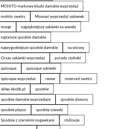
MOHITO markowe bluzki damskie wyprzedaż
mohito swetry
Monnari wyprzedaż sukienek
msngr
najpiękniejsze sukienki na weselu
najtańsze spodnie damskie
najwygodniejsze spodnie damskie
na wiosnę
Orsay sukienki wyprzedaż
porady stylistki
quiosque
quiosque sukienki
quiosque wyprzedaż
renee
reserved swetry
sklep ebutik.pl
spodnie
spodnie damskie wyprzedaże
spodnie dzwony
spodnie plazzo
spodnie szwedy
Spodnie z szerokimi nogawkami
stylizacje