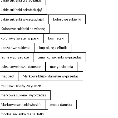
Jakie sukienki dla 30 latki?
Jakie sukienki odmładzają?
Jakie sukienki wyszczuplają?
kolorowe sukienki
Kolorowe sukienki na wiosnę
kolorowy sweter w paski
kosmetyki
koszulowe sukienki
kup bluzę z eButik
letnie wyprzedaże
Limango sukienki wyprzedaż
Luksusowe bluzki damskie
mango ubrania
mapped
Markowe bluzki damskie wyprzedaż
markowe ciuchy za grosze
markowe sukienki wyprzedaż
Markowe sukienki włoskie
moda damska
modna sukienka dla 50 latki