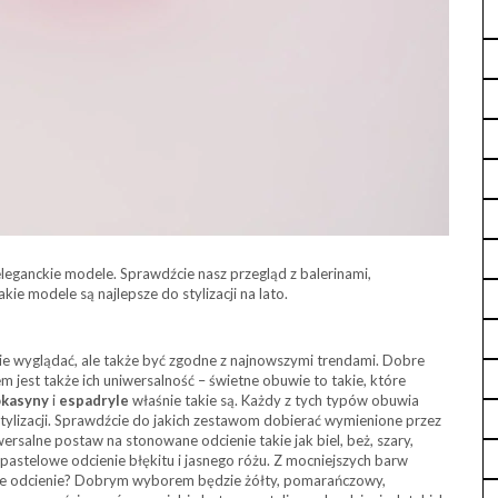
leganckie modele. Sprawdźcie nasz przegląd z balerinami,
kie modele są najlepsze do stylizacji na lato.
e wyglądać, ale także być zgodne z najnowszymi trendami. Dobre
 jest także ich uniwersalność – świetne obuwie to takie, które
kasyny
i
espadryle
właśnie takie są. Każdy z tych typów obuwia
stylizacji. Sprawdźcie do jakich zestawom dobierać wymienione przez
ersalne postaw na stonowane odcienie takie jak biel, beż, szary,
e pastelowe odcienie błękitu i jasnego różu. Z mocniejszych barw
wne odcienie? Dobrym wyborem będzie żółty, pomarańczowy,