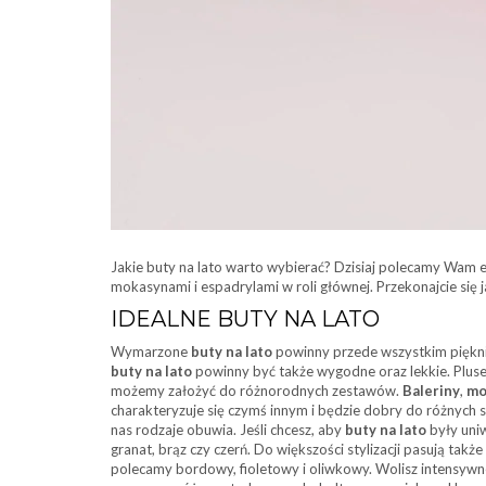
Jakie buty na lato warto wybierać? Dzisiaj polecamy Wam e
mokasynami i espadrylami w roli głównej. Przekonajcie się ja
IDEALNE BUTY NA LATO
Wymarzone
buty na lato
powinny przede wszystkim piękni
buty na lato
powinny być także wygodne oraz lekkie. Plusem
możemy założyć do różnorodnych zestawów.
Baleriny
,
mo
charakteryzuje się czymś innym i będzie dobry do różnych 
nas rodzaje obuwia. Jeśli chcesz, aby
buty na lato
były uniw
granat, brąz czy czerń. Do większości stylizacji pasują takż
polecamy bordowy, fioletowy i oliwkowy. Wolisz intensy