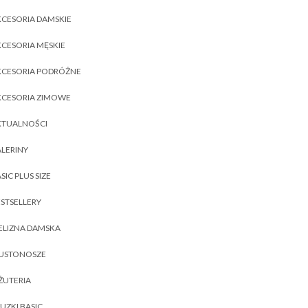
CESORIA DAMSKIE
CESORIA MĘSKIE
KCESORIA PODRÓŻNE
KCESORIA ZIMOWE
KTUALNOŚCI
LERINY
SIC PLUS SIZE
STSELLERY
ELIZNA DAMSKA
IUSTONOSZE
ŻUTERIA
UZKI BASIC