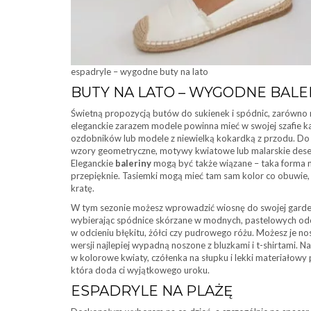
espadryle – wygodne buty na lato
BUTY NA LATO – WYGODNE BALE
Świetną propozycją butów do sukienek i spódnic, zarówno na
eleganckie zarazem modele powinna mieć w swojej szafie 
ozdobników lub modele z niewielką kokardką z przodu. Do 
wzory geometryczne, motywy kwiatowe lub malarskie desen
Eleganckie
baleriny
mogą być także wiązane – taka forma 
przepięknie. Tasiemki mogą mieć tam sam kolor co obuwie
kratę.
W tym sezonie możesz wprowadzić wiosnę do swojej garderob
wybierając spódnice skórzane w modnych, pastelowych odc
w odcieniu błękitu, żółci czy pudrowego różu. Możesz je nos
wersji najlepiej wypadną noszone z bluzkami i t-shirtami. N
w kolorowe kwiaty, czółenka na słupku i lekki materiałowy
która doda ci wyjątkowego uroku.
ESPADRYLE NA PLAŻĘ