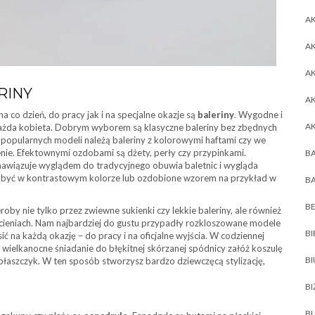
AK
AK
A
RINY
A
 co dzień, do pracy jak i na specjalne okazje są
baleriny
. Wygodne i
A
każda kobieta. Dobrym wyborem są klasyczne baleriny bez zbędnych
popularnych modeli należą baleriny z kolorowymi haftami czy we
ie. Efektownymi ozdobami są dżety, perły czy przypinkami.
BA
nawiązuje wyglądem do tradycyjnego obuwia baletnic i wygląda
, być w kontrastowym kolorze lub ozdobione wzorem na przykład w
BA
BE
y nie tylko przez zwiewne sukienki czy lekkie baleriny, ale również
ieniach. Nam najbardziej do gustu przypadły rozkloszowane modele
BI
ić na każdą okazję – do pracy i na oficjalne wyjścia. W codziennej
a wielkanocne śniadanie do błękitnej skórzanej spódnicy załóż koszulę
B
 płaszczyk. W ten sposób stworzysz bardzo dziewczęcą stylizację,
BI
BL