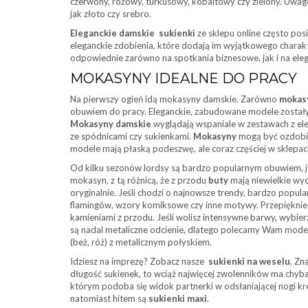
czerwony, różowy, turkusowy, kobaltowy czy zielony. Uwagę
jak złoto czy srebro.
Eleganckie damskie sukienki
ze sklepu online często pos
eleganckie zdobienia, które dodają im wyjątkowego charakt
odpowiednie zarówno na spotkania biznesowe, jak i na eleg
MOKASYNY IDEALNE DO PRACY
Na pierwszy ogień idą mokasyny damskie. Zarówno
mokas
obuwiem do pracy. Eleganckie, zabudowane modele zostały
Mokasyny damskie
wyglądają wspaniale w zestawach z el
ze spódnicami czy sukienkami.
Mokasyny
mogą być ozdobio
modele mają płaską podeszwę, ale coraz częściej w sklepac
Od kilku sezonów lordsy są bardzo popularnym obuwiem, jed
mokasyn, z tą różnicą, że z przodu
buty
mają niewielkie wyci
oryginalnie. Jeśli chodzi o najnowsze trendy, bardzo popul
flamingów, wzory komiksowe czy inne motywy. Przepięknie p
kamieniami z przodu. Jeśli wolisz intensywne barwy, wybie
są nadal metaliczne odcienie, dlatego polecamy Wam modele
(beż, róż) z metalicznym połyskiem.
Idziesz na imprezę? Zobacz nasze
sukienki na weselu
. Z
długość sukienek, to wciąż najwięcej zwolenników ma chyba 
którym podoba się widok partnerki w odsłaniającej nogi krea
natomiast hitem są
sukienki maxi
.