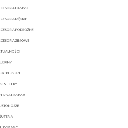
CESORIA DAMSKIE
CESORIA MĘSKIE
KCESORIA PODRÓŻNE
KCESORIA ZIMOWE
KTUALNOŚCI
LERINY
SIC PLUS SIZE
STSELLERY
ELIZNA DAMSKA
IUSTONOSZE
ŻUTERIA
UZKI BASIC