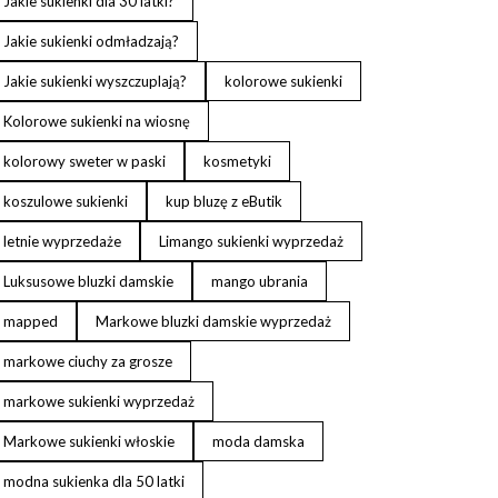
Jakie sukienki dla 30 latki?
Jakie sukienki odmładzają?
Jakie sukienki wyszczuplają?
kolorowe sukienki
Kolorowe sukienki na wiosnę
kolorowy sweter w paski
kosmetyki
koszulowe sukienki
kup bluzę z eButik
letnie wyprzedaże
Limango sukienki wyprzedaż
Luksusowe bluzki damskie
mango ubrania
mapped
Markowe bluzki damskie wyprzedaż
markowe ciuchy za grosze
markowe sukienki wyprzedaż
Markowe sukienki włoskie
moda damska
modna sukienka dla 50 latki