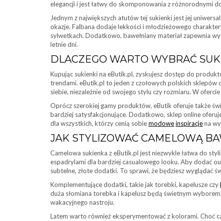
elegancji i jest łatwy do skomponowania z różnorodnymi do
Jednym z największych atutów tej sukienki jest jej uniwersa
okazje. Falbana dodaje lekkości i młodzieżowego charakteru
sylwetkach. Dodatkowo, bawełniany materiał zapewnia wyso
letnie dni.
DLACZEGO WARTO WYBRAĆ SUKI
Kupując sukienki na eButik.pl, zyskujesz dostęp do produk
trendami. eButik.pl to jeden z czołowych polskich sklepów
siebie, niezależnie od swojego stylu czy rozmiaru. W oferci
Oprócz szerokiej gamy produktów, eButik oferuje także świe
bardziej satysfakcjonujące. Dodatkowo, sklep online oferu
dla wszystkich, którzy cenią sobie
modowe
inspiracje
na wy
JAK STYLIZOWAĆ CAMELOWĄ BA
Camelowa sukienka z eButik.pl jest niezwykle łatwa do styli
espadrylami dla bardziej casualowego looku. Aby dodać out
subtelne, złote dodatki. To sprawi, że będziesz wyglądać ś
Komplementujące dodatki, takie jak torebki, kapelusze czy
duża słomiana torebka i kapelusz będą świetnym wyborem na 
wakacyjnego nastroju.
Latem warto również eksperymentować z kolorami. Choć