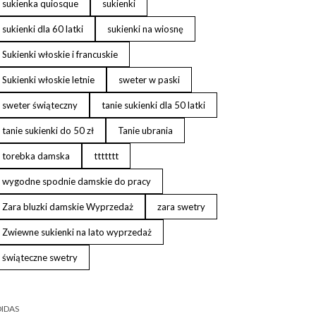
sukienka quiosque
sukienki
sukienki dla 60 latki
sukienki na wiosnę
Sukienki włoskie i francuskie
Sukienki włoskie letnie
sweter w paski
sweter świąteczny
tanie sukienki dla 50 latki
tanie sukienki do 50 zł
Tanie ubrania
torebka damska
ttttttt
wygodne spodnie damskie do pracy
Zara bluzki damskie Wyprzedaż
zara swetry
Zwiewne sukienki na lato wyprzedaż
świąteczne swetry
IDAS