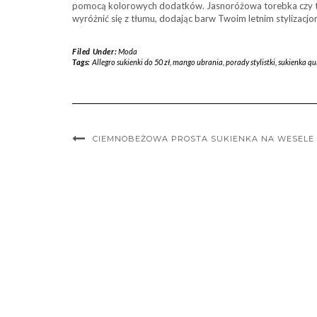
pomocą kolorowych dodatków. Jasnoróżowa torebka czy tur
wyróżnić się z tłumu, dodając barw Twoim letnim stylizacjo
Filed Under:
Moda
Tags:
Allegro sukienki do 50 zł
,
mango ubrania
,
porady stylistki
,
sukienka qu
CIEMNOBEŻOWA PROSTA SUKIENKA NA WESELE 