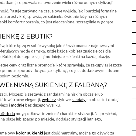
datkami, co pozwala na tworzenie wielu różnorodnych stylizacji.
lność. Pasuje zarówno na casualowe wyjścia, jak i bardziej formalne
, a prosty krój sprawia, że sukienka świetnie leży na różnych
ki komfort noszenia, co jest nieocenione, szczególnie w gorące
ENKĘ Z EBUTIK?
tów, które łączą w sobie wysoką jakość wykonania z najnowszymi
 oferujących modę damską, gdzie każda kobieta znajdzie coś dla
e eButik.pl dostępne są najmodniejsze sukienki na każdą okazję.
tne ceny oraz liczne promocje, które sprawiają, że zakupy są jeszcze
je pomocne porady dotyczące stylizacji, co jest dodatkowym atutem
sokim poziomie.
WEŁNIANĄ SUKIENKĘ Z FALBANĄ?
zacji. Możesz ją zestawić z sandałami na niskim obcasie lub
fitowi trochę elegancji,
wybierz
stylowe
sandały
na obcasie i dodaj
wieżo i
modnie
bez dużego wysiłku.
biżuteria
mogą całkowicie zmienić charakter stylizacji. Na przykład,
plażę lub spacer po mieście, dodając stylizacji letniego,
 camelowy
kolor sukienki
jest dość neutralny, można go ożywić za