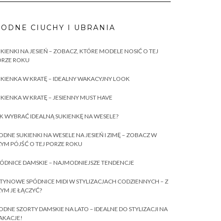
ODNE CIUCHY I UBRANIA
KIENKI NA JESIEŃ – ZOBACZ, KTÓRE MODELE NOSIĆ O TEJ
ORZE ROKU
KIENKA W KRATĘ – IDEALNY WAKACYJNY LOOK
KIENKA W KRATĘ – JESIENNY MUST HAVE
K WYBRAĆ IDEALNĄ SUKIENKĘ NA WESELE?
DNE SUKIENKI NA WESELE NA JESIEŃ I ZIMĘ – ZOBACZ W
YM PÓJŚĆ O TEJ PORZE ROKU
ÓDNICE DAMSKIE – NAJMODNIEJSZE TENDENCJE
TYNOWE SPÓDNICE MIDI W STYLIZACJACH CODZIENNYCH – Z
YM JE ŁĄCZYĆ?
DNE SZORTY DAMSKIE NA LATO – IDEALNE DO STYLIZACJI NA
AKACJE!