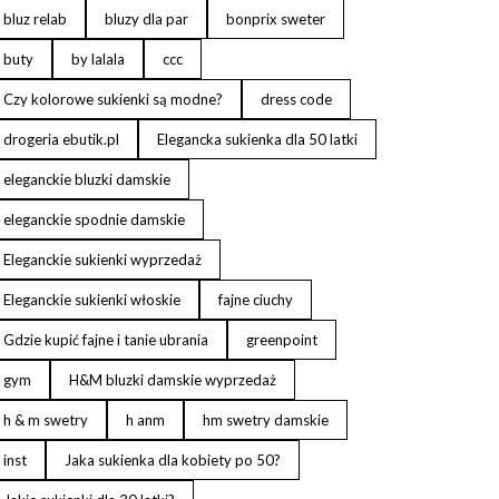
bluz relab
bluzy dla par
bonprix sweter
buty
by lalala
ccc
Czy kolorowe sukienki są modne?
dress code
drogeria ebutik.pl
Elegancka sukienka dla 50 latki
eleganckie bluzki damskie
eleganckie spodnie damskie
Eleganckie sukienki wyprzedaż
Eleganckie sukienki włoskie
fajne ciuchy
Gdzie kupić fajne i tanie ubrania
greenpoint
gym
H&M bluzki damskie wyprzedaż
h & m swetry
h anm
hm swetry damskie
inst
Jaka sukienka dla kobiety po 50?