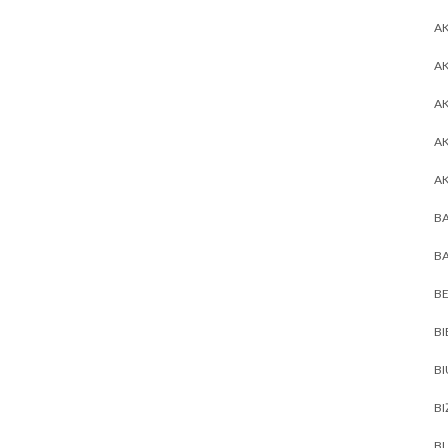
AK
AK
A
A
A
BA
BA
BE
BI
B
BI
BL