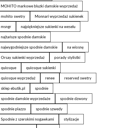
MOHITO markowe bluzki damskie wyprzedaż
mohito swetry
Monnari wyprzedaż sukienek
msngr
najpiękniejsze sukienki na weselu
najtańsze spodnie damskie
najwygodniejsze spodnie damskie
na wiosnę
Orsay sukienki wyprzedaż
porady stylistki
quiosque
quiosque sukienki
quiosque wyprzedaż
renee
reserved swetry
sklep ebutik.pl
spodnie
spodnie damskie wyprzedaże
spodnie dzwony
spodnie plazzo
spodnie szwedy
Spodnie z szerokimi nogawkami
stylizacje