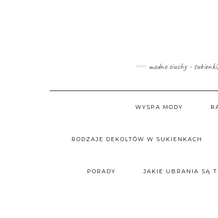
Skip
to
content
modne ciuchy - sukienki
WYSPA MODY
R
RODZAJE DEKOLTÓW W SUKIENKACH
PORADY
JAKIE UBRANIA SĄ 