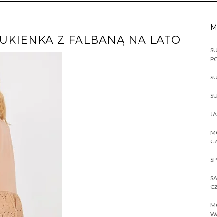
M
KIENKA Z FALBANĄ NA LATO
SU
P
SU
SU
JA
MO
CZ
SP
SA
CZ
MO
W