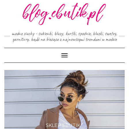
Skip
to
content
modne ciuchy - sukienki, bluzy, kurtki, spodnie, bluzki, swetry,
garnitury. bądź na bieżąco z najnowszymi trendami w modzie
Toggle
Navigation
SKLEP EBUTIK