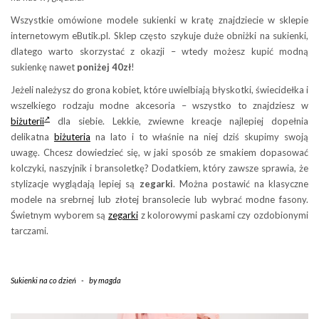
Wszystkie omówione modele sukienki w kratę znajdziecie w sklepie
internetowym eButik.pl. Sklep często szykuje duże obniżki na sukienki,
dlatego warto skorzystać z okazji – wtedy możesz kupić modną
sukienkę nawet
poniżej 40zł
!
Jeżeli należysz do grona kobiet, które uwielbiają błyskotki, świecidełka i
wszelkiego rodzaju modne akcesoria – wszystko to znajdziesz w
biżuterii
dla siebie. Lekkie, zwiewne kreacje najlepiej dopełnia
delikatna
biżuteria
na lato i to właśnie na niej dziś skupimy swoją
uwagę. Chcesz dowiedzieć się, w jaki sposób ze smakiem dopasować
kolczyki, naszyjnik i bransoletkę? Dodatkiem, który zawsze sprawia, że
stylizacje wyglądają lepiej są
zegarki
. Można postawić na klasyczne
modele na srebrnej lub złotej bransolecie lub wybrać modne fasony.
Świetnym wyborem są
zegarki
z kolorowymi paskami czy ozdobionymi
tarczami.
Sukienki na co dzień
-
by
magda