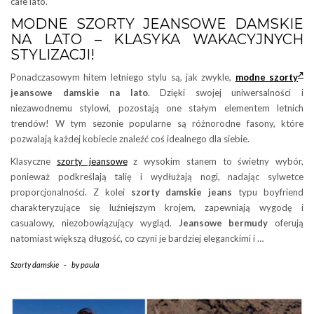
całe lato.
MODNE SZORTY JEANSOWE DAMSKIE
NA LATO – KLASYKA WAKACYJNYCH
STYLIZACJI!
Ponadczasowym hitem letniego stylu są, jak zwykle,
modne szorty
jeansowe damskie na lato
. Dzięki swojej uniwersalności i
niezawodnemu stylowi, pozostają one stałym elementem letnich
trendów! W tym sezonie popularne są różnorodne fasony, które
pozwalają każdej kobiecie znaleźć coś idealnego dla siebie.
Klasyczne
szorty jeansowe
z wysokim stanem to świetny wybór,
ponieważ podkreślają talię i wydłużają nogi, nadając sylwetce
proporcjonalności. Z kolei
szorty damskie jeans
typu boyfriend
charakteryzujące się luźniejszym krojem, zapewniają wygodę i
casualowy, niezobowiązujący wygląd.
Jeansowe bermudy
oferują
natomiast większą długość, co czyni je bardziej eleganckimi i …
Szorty damskie
-
by
paula