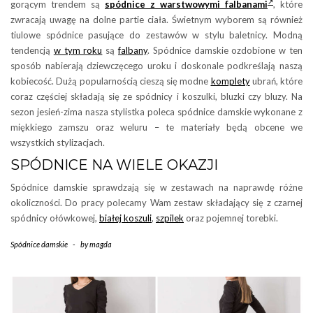
gorącym trendem są
spódnice z warstwowymi falbanami
, które
zwracają uwagę na dolne partie ciała. Świetnym wyborem są również
tiulowe spódnice pasujące do zestawów w stylu baletnicy. Modną
tendencją
w tym roku
są
falbany
. Spódnice damskie ozdobione w ten
sposób nabierają dziewczęcego uroku i doskonale podkreślają naszą
kobiecość. Dużą popularnością cieszą się modne
komplety
ubrań, które
coraz częściej składają się ze spódnicy i koszulki, bluzki czy bluzy. Na
sezon jesień-zima nasza stylistka poleca spódnice damskie wykonane z
miękkiego zamszu oraz weluru – te materiały będą obcene we
wszystkich stylizacjach.
SPÓDNICE NA WIELE OKAZJI
Spódnice damskie sprawdzają się w zestawach na naprawdę różne
okoliczności. Do pracy polecamy Wam zestaw składający się z czarnej
spódnicy ołówkowej,
białej koszuli
,
szpilek
oraz pojemnej torebki.
Spódnice damskie
-
by
magda