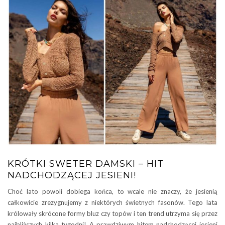
KRÓTKI SWETER DAMSKI – HIT
NADCHODZĄCEJ JESIENI!
Choć lato powoli dobiega końca, to wcale nie znaczy, że jesienią
całkowicie zrezygnujemy z niektórych świetnych fasonów. Tego lata
królowały skrócone formy bluz czy topów i ten trend utrzyma się przez
najbliższych kilka tygodni! A prawdziwym hitem nadchodzącej jesieni