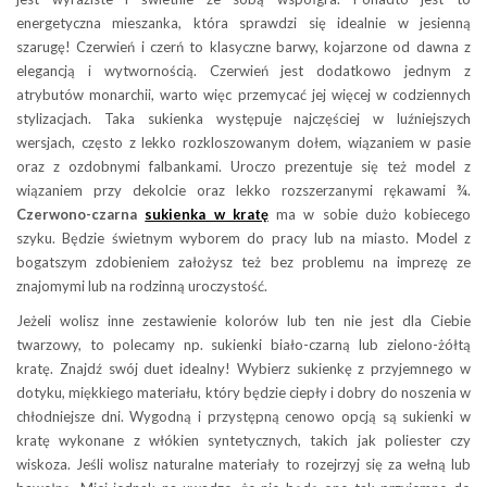
energetyczna mieszanka, która sprawdzi się idealnie w jesienną
szarugę! Czerwień i czerń to klasyczne barwy, kojarzone od dawna z
elegancją i wytwornością. Czerwień jest dodatkowo jednym z
atrybutów monarchii, warto więc przemycać jej więcej w codziennych
stylizacjach. Taka sukienka występuje najczęściej w luźniejszych
wersjach, często z lekko rozkloszowanym dołem, wiązaniem w pasie
oraz z ozdobnymi falbankami. Uroczo prezentuje się też model z
wiązaniem przy dekolcie oraz lekko rozszerzanymi rękawami ¾.
Czerwono-czarna
sukienka w kratę
ma w sobie dużo kobiecego
szyku. Będzie świetnym wyborem do pracy lub na miasto. Model z
bogatszym zdobieniem założysz też bez problemu na imprezę ze
znajomymi lub na rodzinną uroczystość.
Jeżeli wolisz inne zestawienie kolorów lub ten nie jest dla Ciebie
twarzowy, to polecamy np. sukienki biało-czarną lub zielono-żółtą
kratę. Znajdź swój duet idealny! Wybierz sukienkę z przyjemnego w
dotyku, miękkiego materiału, który będzie ciepły i dobry do noszenia w
chłodniejsze dni. Wygodną i przystępną cenowo opcją są sukienki w
kratę wykonane z włókien syntetycznych, takich jak poliester czy
wiskoza. Jeśli wolisz naturalne materiały to rozejrzyj się za wełną lub