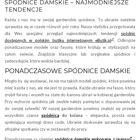
SPÓDNICE DAMSKIE – NAJMODNIEJSZE
TENDENCJE
Każda z nas ma w swojej garderobie spódnice. To ubranie świetnie
sprawdza się w czasie różnych pór roku. Nasza stylistka przygotowała
dla Was specjalny przegląd najmodniejszych tendencji
spódnic
dostępnych w polskim butiku internetowym eButik.pl
. Odkryjcie
ponadczasowe modele oraz fasony, które królują w stylizacjach na
całym świecie. Znajdźcie klasyczne lub oryginalne spódnice i
zadecydujcie, które wolicie bardziej.
PONADCZASOWE SPÓDNICE DAMSKIE
Mogło by się wydawać, że nie ma takich modeli spódnic, które powinna
mieć każda z nas, ale nie jest to prawda. Każde ubranie ma fason, który
zrobił furorę i wszedł na stałe do kanonu ubrań w kobiecej garderobie.
Przy wyborze spódnicy jak zwykle należy pamiętać o dopasowaniu jej
do swojej sylwetki. W naszej garderobie powinna znaleźć się przede
wszystkim czarna
spódnica
do kolana
– elegancka, prosta oraz
spełniająca wymogi dress code. Ubranie doskonale sprawdza się na
oficjalne spotkania czy w zestawach do pracy.
Ponadczasowe są również
spódnice damskie wykonane z jeansu
–