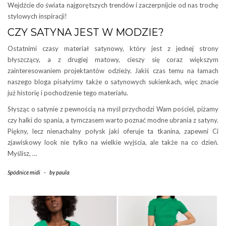
Wejdźcie do świata najgorętszych trendów i zaczerpnijcie od nas trochę
stylowych inspiracji!
CZY SATYNA JEST W MODZIE?
Ostatnimi czasy materiał satynowy, który jest z jednej strony
błyszczący, a z drugiej matowy, cieszy się coraz większym
zainteresowaniem projektantów odzieży. Jakiś czas temu na łamach
naszego bloga pisałyśmy także o satynowych sukienkach, więc znacie
już historię i pochodzenie tego materiału.
Słysząc o satynie z pewnością na myśl przychodzi Wam pościel, piżamy
czy halki do spania, a tymczasem warto poznać modne ubrania z satyny.
Piękny, lecz nienachalny połysk jaki oferuje ta tkanina, zapewni Ci
zjawiskowy look nie tylko na wielkie wyjścia, ale także na co dzień.
Myślisz, …
Spódnice midi
-
by
paula