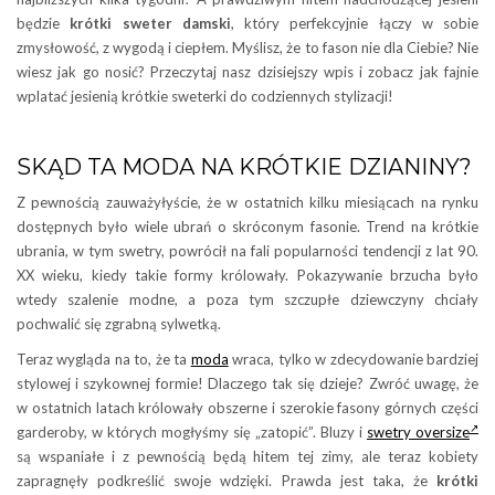
będzie
krótki sweter damski
, który perfekcyjnie łączy w sobie
zmysłowość, z wygodą i ciepłem. Myślisz, że to fason nie dla Ciebie? Nie
wiesz jak go nosić? Przeczytaj nasz dzisiejszy wpis i zobacz jak fajnie
wplatać jesienią krótkie sweterki do codziennych stylizacji!
SKĄD TA MODA NA KRÓTKIE DZIANINY?
Z pewnością zauważyłyście, że w ostatnich kilku miesiącach na rynku
dostępnych było wiele ubrań o skróconym fasonie. Trend na krótkie
ubrania, w tym swetry, powrócił na fali popularności tendencji z lat 90.
XX wieku, kiedy takie formy królowały. Pokazywanie brzucha było
wtedy szalenie modne, a poza tym szczupłe dziewczyny chciały
pochwalić się zgrabną sylwetką.
Teraz wygląda na to, że ta
moda
wraca, tylko w zdecydowanie bardziej
stylowej i szykownej formie! Dlaczego tak się dzieje? Zwróć uwagę, że
w ostatnich latach królowały obszerne i szerokie fasony górnych części
garderoby, w których mogłyśmy się „zatopić”. Bluzy i
swetry oversize
są wspaniałe i z pewnością będą hitem tej zimy, ale teraz kobiety
zapragnęły podkreślić swoje wdzięki. Prawda jest taka, że
krótki