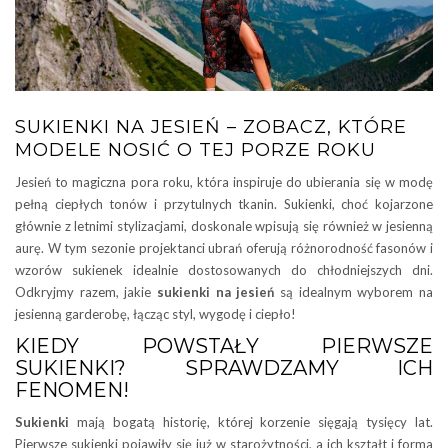
SUKIENKI NA JESIEŃ – ZOBACZ, KTÓRE
MODELE NOSIĆ O TEJ PORZE ROKU
Jesień to magiczna pora roku, która inspiruje do ubierania się w modę
pełną ciepłych tonów i przytulnych tkanin. Sukienki, choć kojarzone
głównie z letnimi stylizacjami, doskonale wpisują się również w jesienną
aurę. W tym sezonie projektanci ubrań oferują różnorodność fasonów i
wzorów sukienek idealnie dostosowanych do chłodniejszych dni.
Odkryjmy razem, jakie
sukienki
na jesień
są idealnym wyborem na
jesienną garderobę, łącząc styl, wygodę i ciepło!
KIEDY POWSTAŁY PIERWSZE
SUKIENKI? SPRAWDZAMY ICH
FENOMEN!
Sukienki
mają bogatą historię, której korzenie sięgają tysięcy lat.
Pierwsze sukienki pojawiły się już w starożytności, a ich kształt i forma