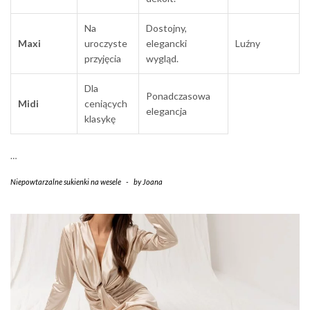
Na
Dostojny,
Maxi
uroczyste
elegancki
Luźny
przyjęcia
wygląd.
Dla
Ponadczasowa
Midi
ceniących
elegancja
klasykę
…
Niepowtarzalne sukienki na wesele
-
by
Joana