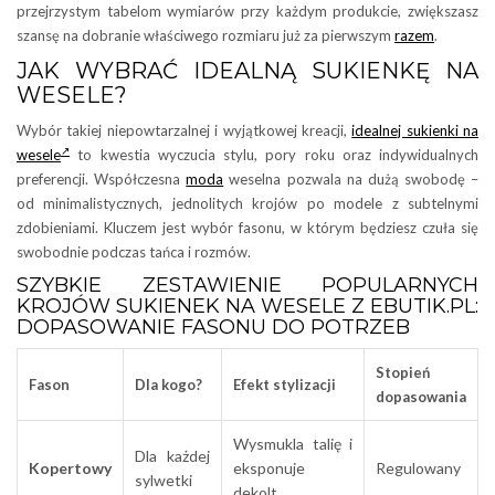
przejrzystym tabelom wymiarów przy każdym produkcie, zwiększasz
szansę na dobranie właściwego rozmiaru już za pierwszym
razem
.
JAK WYBRAĆ IDEALNĄ SUKIENKĘ NA
WESELE?
Wybór takiej niepowtarzalnej i wyjątkowej kreacji,
idealnej sukienki na
wesele
to kwestia wyczucia stylu, pory roku oraz indywidualnych
preferencji. Współczesna
moda
weselna pozwala na dużą swobodę –
od minimalistycznych, jednolitych krojów po modele z subtelnymi
zdobieniami. Kluczem jest wybór fasonu, w którym będziesz czuła się
swobodnie podczas tańca i rozmów.
SZYBKIE ZESTAWIENIE POPULARNYCH
KROJÓW SUKIENEK NA WESELE Z EBUTIK.PL:
DOPASOWANIE FASONU DO POTRZEB
Stopień
Fason
Dla kogo?
Efekt stylizacji
dopasowania
Wysmukla talię i
Dla każdej
Kopertowy
eksponuje
Regulowany
sylwetki
dekolt.