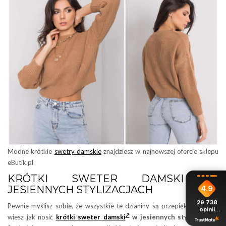
Modne krótkie
swetry damskie
znajdziesz w najnowszej ofercie sklepu
eButik.pl
KRÓTKI SWETER DAMSKI W
JESIENNYCH STYLIZACJACH
4.9
29 738
Pewnie myślisz sobie, że wszystkie te dzianiny są przepiękne, ale nie
opinii
z całego
wiesz jak nosić
krótki sweter damski
w jesiennych stylizacjach
?
okresu