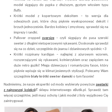
model sięgający do pępka z dłuższym, gęstym włosiem typu
fluffy
.
Krótki model z kopertowym dekoltem – to wersja dla
odważnych pań, które chcę pięknie wyeksponować dekolt i
brzuch jednocześnie. Bardzo kobiecy i zmysłowy, sprawdzi się na
imprezy i randki.
Pullover cropped
oversize
– czyli sięgający do pasa szeroki
sweter z długimi nietoperzowymi rękawami. Doskonale sprawdzi
się na co dzień, szczególnie do jeansu i dzianinowych spódnic <3
Krótki rozpinany kardigan – najlepiej z ażurowym wzorem,
rozszerzającymi się rękawami, kołnierzykiem oraz zapięciem na
duże retro guziki! Mega dziewczęcy i romantyczny fason, który
pięknie wpisuje się w klimat jesiennych stylizacji. Polecamy Wam
szczególnie
biały krótki sweter damski
o tym fasonie!
Nadmieńmy, że nasze ekspertki od mody wybierały powyższe
sweterki
z najnowszej kolekcji
sklepu internetowego eButik.pl. Sprawdź tam
więcej szczegółów, jeśli masz ochotę i jakiś model z listy wyjątkowo Cię
zaintrygował.