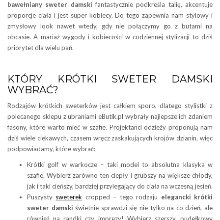
bawełniany sweter damski
fantastycznie podkreśla talię, akcentuje
proporcje ciała i jest super kobiecy. Do tego zapewnia nam stylowy i
zmysłowy look nawet wtedy, gdy nie połączymy go z butami na
obcasie. A mariaż wygody i kobiecości w codziennej stylizacji to dziś
priorytet dla wielu pań.
KTÓRY KRÓTKI SWETER DAMSKI
WYBRAĆ?
Rodzajów krótkich sweterków jest całkiem sporo, dlatego stylistki z
polecanego sklepu z ubraniami eButik.pl wybrały najlepsze ich zdaniem
fasony, które warto mieć w szafie. Projektanci odzieży proponują nam
dziś wiele ciekawych, czasem wręcz zaskakujących krojów dzianin, więc
podpowiadamy, które wybrać:
Krótki golf w warkocze – taki model to absolutna klasyka w
szafie. Wybierz zarówno ten ciepły i grubszy na większe chłody,
jak i taki cieńszy, bardziej przylegający do ciała na wczesną jesień.
Puszysty
sweterek
cropped – tego rodzaju
elegancki krótki
sweter damski
świetnie sprawdzi się nie tylko na co dzień, ale
również na randki czy imprezy! Wybierz szerszy, pudełkowy