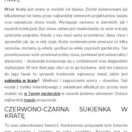
Wzór kraty
jest znany w modzie od dawna. Został wylansowany już
kilkadziesiąt lat temu przez najbardziej cenionych projektantów świata
oraz największe domy mody. Występuje zarówno w damskich, jak i
męskich kolekcjach. Bez obaw, mitem jest stwierdzenie, że wzór w kratę
optycznie pogrubia. Każda z nas musi sama przymierzyć daną rzecz i
sprawdzić jak się w niej czuje. Krata systematycznie powraca co kilka
sezonów, możemy ją wtedy spotkać na wielu częściach garderoby. Ten
ponadczasowy wzór przetrwał próbę czasu, ponieważ jest uniwersalny i
elastyczny – doskonale komponuje się z codziennymi oraz eleganckimi
stylizacjami. W tym tkwi jego siła i za to go kochamy. Jeśli też należysz
do jego fanek to sprawdź koniecznie najnowszy trend, jakim jest
sukienka w kratę
. Wielkość i zagęszczenie wzoru – dowolne. Taki
model z butiku internetowego z sukienkami eButik.pl po prostu musi
znaleźć się
w Twojej garderobie
w sezonie jesienno-zimowym! Zobacz
najbardziej
trendy
propozycje.
CZERWONO-CZARNA SUKIENKA W
KRATĘ
To nasz zdecydowany faworyt. Kontrastowe połączenie tych kolorów
jest wyraziste i świetnie ze sobą współgra. Ponadto jest to