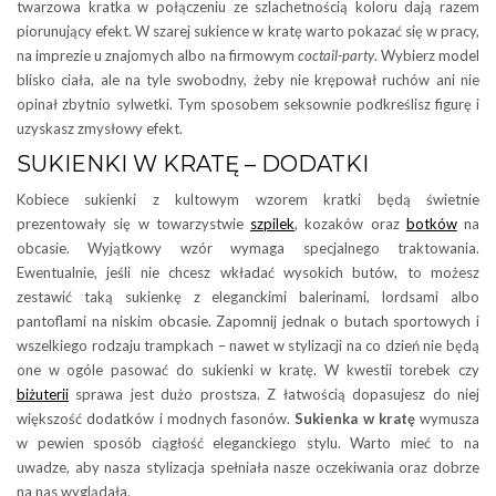
twarzowa kratka w połączeniu ze szlachetnością koloru dają razem
piorunujący efekt. W szarej sukience w kratę warto pokazać się w pracy,
na imprezie u znajomych albo na firmowym
coctail-party
. Wybierz model
blisko ciała, ale na tyle swobodny, żeby nie krępował ruchów ani nie
opinał zbytnio sylwetki. Tym sposobem seksownie podkreślisz figurę i
uzyskasz zmysłowy efekt.
SUKIENKI W KRATĘ – DODATKI
Kobiece sukienki z kultowym wzorem kratki będą świetnie
prezentowały się w towarzystwie
szpilek
, kozaków oraz
botków
na
obcasie. Wyjątkowy wzór wymaga specjalnego traktowania.
Ewentualnie, jeśli nie chcesz wkładać wysokich butów, to możesz
zestawić taką sukienkę z eleganckimi balerinami, lordsami albo
pantoflami na niskim obcasie. Zapomnij jednak o butach sportowych i
wszelkiego rodzaju trampkach – nawet w stylizacji na co dzień nie będą
one w ogóle pasować do sukienki w kratę. W kwestii torebek czy
biżuterii
sprawa jest dużo prostsza. Z łatwością dopasujesz do niej
większość dodatków i modnych fasonów.
Sukienka w kratę
wymusza
w pewien sposób ciągłość eleganckiego stylu. Warto mieć to na
uwadze, aby nasza stylizacja spełniała nasze oczekiwania oraz dobrze
na nas wyglądała.