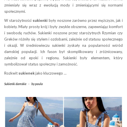
zmieniały się wraz z ewolucją mody i zmieniającymi się normami
społecznymi.
W starożytności
sukienki
były noszone zarówno przez mężczyzn, jak i
kobiety. Miały prosty krój i były zwykle obszerne, zapewniając komfort
i swobodę ruchów. Sukienki noszone przez starożytnych Rzymian czy
Greków różniły się stylem i ozdobami, zależnie od statusu społecznego
i okazji. W średniowieczu sukienki zyskały na popularności wśród
damskiej populacji. Ich fason był skomplikowany i zróżnicowany,
zależnie od epoki i regionu. Sukienki były elementem, który
symbolizował status społeczny i zamożność.
Rozkwit
sukienek
jako kluczowego …
Sukienki damskie
-
by
paula