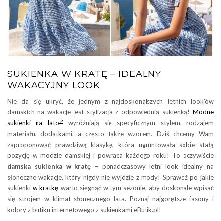
SUKIENKA W KRATĘ – IDEALNY
WAKACYJNY LOOK
Nie da się ukryć, że jednym z najdoskonalszych letnich look’ów
damskich na wakacje jest stylizacja z odpowiednią sukienką!
Modne
sukienki na lato
wyróżniają się specyficznym stylem, rodzajem
materiału, dodatkami, a często także wzorem. Dziś chcemy Wam
zaproponować prawdziwą klasykę, która ugruntowała sobie stałą
pozycję w modzie damskiej i powraca każdego roku! To oczywiście
damska sukienka w kratę
– ponadczasowy letni look idealny na
słoneczne wakacje, który nigdy nie wyjdzie z mody! Sprawdź po jakie
sukienki
w kratkę
warto sięgnąć w tym sezonie, aby doskonale wpisać
się strojem w klimat słonecznego lata. Poznaj najgorętsze fasony i
kolory z butiku internetowego z sukienkami eButik.pl!