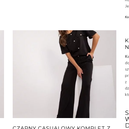
Je
Ko
K
N
K
d
sz
pr
z
dz
kt
D
CZARNY CASUALOWY KOMPLET Z