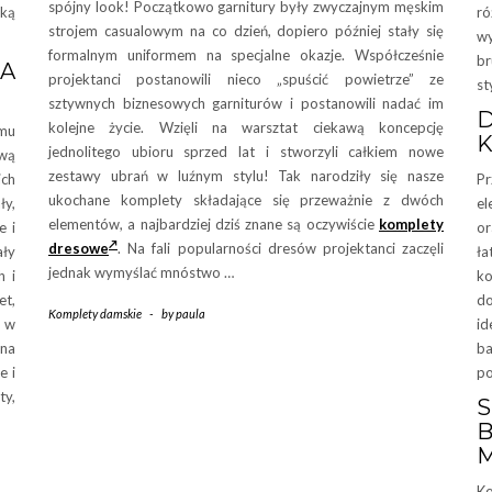
spójny look! Początkowo garnitury były zwyczajnym męskim
aką
ró
strojem casualowym na co dzień, dopiero później stały się
w
formalnym uniformem na specjalne okazje. Współcześnie
br
NA
projektanci postanowili nieco „spuścić powietrze” ze
st
sztywnych biznesowych garniturów i postanowili nadać im
kolejne życie. Wzięli na warsztat ciekawą koncepcję
emu
K
jednolitego ubioru sprzed lat i stworzyli całkiem nowe
ową
zestawy ubrań w luźnym stylu! Tak narodziły się nasze
ich
Pr
ukochane komplety składające się przeważnie z dwóch
ły,
el
elementów, a najbardziej dziś znane są oczywiście
komplety
e i
or
dresowe
. Na fali popularności dresów projektanci zaczęli
ły
ła
jednak wymyślać mnóstwo …
h i
ko
et,
do
Komplety damskie
-
by
paula
h w
id
 na
ba
e i
po
ty,
M
Ko