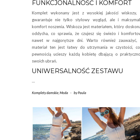
FUNKCJONALNOŚĆ I KOMFORT
Komplet wykonany jest z wysokiej jakości wiskozy,
gwarantuje nie tylko stylowy wygląd, ale i maksyma
komfort noszenia. Wiskoza jest materiałem, który doskon
oddycha, co sprawia, że czujesz się świeżo i komfort
nawet w najgorętsze dni. Warto również zauważyć, 
materiał ten jest łatwy do utrzymania w czystości, c
pewnością ucieszy każdą kobietę dbającą o praktyczn
swoich ubrań.
UNIWERSALNOŚĆ ZESTAWU
…
Komplety damskie
,
Moda
-
by
Paula