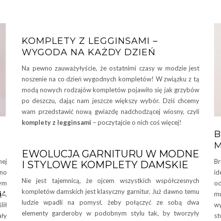
KOMPLETY Z LEGGINSAMI –
WYGODA NA KAŻDY DZIEŃ
Na pewno zauważyłyście, że ostatnimi czasy w modzie jest
noszenie na co dzień wygodnych kompletów! W związku z tą
modą nowych rodzajów kompletów pojawiło się jak grzybów
po deszczu, dając nam jeszcze większy wybór. Dziś chcemy
wam przedstawić nową gwiazdę nadchodzącej wiosny, czyli
komplety z legginsami
– poczytajcie o nich coś więcej!
M
EWOLUCJA GARNITURU W MODNE
nej
Br
I STYLOWE KOMPLETY DAMSKIE
śno
id
Nie jest tajemnicą, że ojcem wszystkich współczesnych
nym
od
kompletów damskich jest klasyczny garnitur. Już dawno temu
i
,
mu
ludzie wpadli na pomysł, żeby połączyć ze sobą dwa
lił
wy
elementy garderoby w podobnym stylu tak, by tworzyły
ały
st