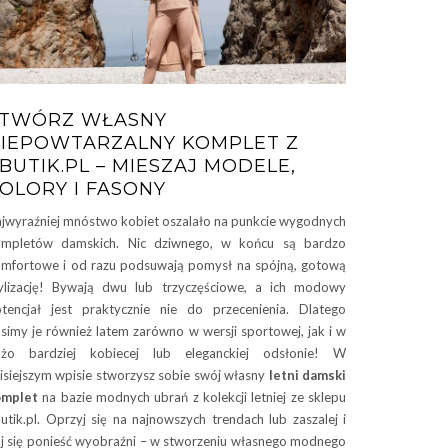
TWÓRZ WŁASNY
IEPOWTARZALNY KOMPLET Z
BUTIK.PL – MIESZAJ MODELE,
OLORY I FASONY
jwyraźniej mnóstwo kobiet oszalało na punkcie wygodnych
ompletów damskich. Nic dziwnego, w końcu są bardzo
mfortowe i od razu podsuwają pomysł na spójną, gotową
ylizację! Bywają dwu lub trzyczęściowe, a ich modowy
tencjał jest praktycznie nie do przecenienia. Dlatego
simy je również latem zarówno w wersji sportowej, jak i w
użo bardziej kobiecej lub eleganckiej odsłonie! W
isiejszym wpisie stworzysz sobie swój własny
letni damski
omplet
na bazie modnych ubrań z kolekcji letniej ze sklepu
utik.pl. Oprzyj się na najnowszych trendach lub zaszalej i
j się ponieść wyobraźni – w stworzeniu własnego modnego