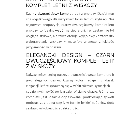
KOMPLET LETNI Z WISKOZY
Czarny dwuczęściowy komplet letni
z wiskozy. Dzisiaj m
coś wyjątkowego dla wszystkich fanek letnich stylizacji. Na
najnowsza propozycja, czarny dwuczęściowy komplet letn
wiskozy, to idealny
wybór
na ciepłe dni. Ten zestaw nie ty
wygląda stylowo, ale także oferuje wyjątkowy komfort dzi
wykorzystaniu wiskozy – materiału znanego z lekkośc
przyjemności w noszeniu.
ELEGANCKI DESIGN – CZARN
DWUCZĘŚCIOWY KOMPLET LET
Z WISKOZY
Najważniejszą cechą naszego dwuczęściowego kompletu j
jego elegancki design. Czarny kolor nadaje mu klasyk
elegancji, które sprawdzą się w wielu różnych sytuacjach –
codziennych wyjść po bardziej oficjalne okazje. Górna cz
kompletu jest idealnie dopasowana, podkreślając sylwet
podczas gdy dolna część, w formie lekkiej spódnicy, dod
zestawowi kobiecości i delikatności.