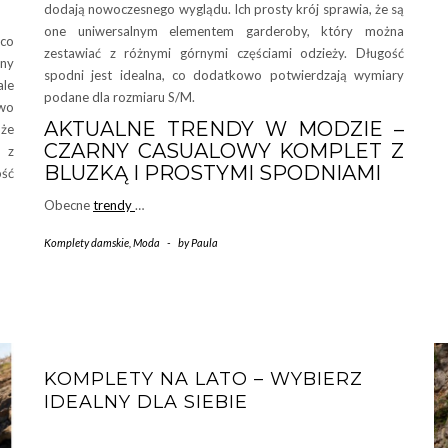
dodają nowoczesnego wyglądu. Ich prosty krój sprawia, że są
one uniwersalnym elementem garderoby, który można
 co
zestawiać z różnymi górnymi częściami odzieży. Długość
lny
spodni jest idealna, co dodatkowo potwierdzają wymiary
ale
podane dla rozmiaru S/M.
owo
AKTUALNE TRENDY W MODZIE –
że
CZARNY CASUALOWY KOMPLET Z
o z
BLUZKĄ I PROSTYMI SPODNIAMI
ość
Obecne
trendy
…
Komplety damskie
,
Moda
-
by
Paula
KOMPLETY NA LATO – WYBIERZ
IDEALNY DLA SIEBIE