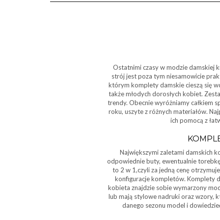
Ostatnimi czasy w modzie damskiej kr
strój jest poza tym niesamowicie prak
którym komplety damskie cieszą się wci
także młodych dorosłych kobiet. Zest
trendy. Obecnie wyróżniamy całkiem s
roku, uszyte z różnych materiałów. Naj
ich pomocą z łat
KOMPLE
Największymi zaletami damskich k
odpowiednie buty, ewentualnie torebkę 
to 2 w 1,czyli za jedną cenę otrzymuj
konfiguracje kompletów. Komplety da
kobieta znajdzie sobie wymarzony mode
lub mają stylowe nadruki oraz wzory, k
danego sezonu model i dowiedzieć 