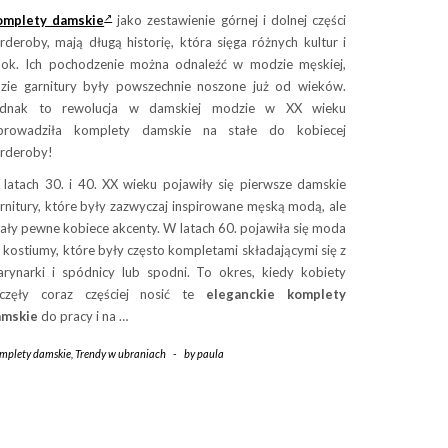
omplety damskie
jako zestawienie górnej i dolnej części
rderoby, mają długą historię, która sięga różnych kultur i
ok. Ich pochodzenie można odnaleźć w modzie męskiej,
zie garnitury były powszechnie noszone już od wieków.
ednak to rewolucja w damskiej modzie w XX wieku
prowadziła komplety damskie na stałe do kobiecej
rderoby!
latach 30. i 40. XX wieku pojawiły się pierwsze damskie
rnitury, które były zazwyczaj inspirowane męską modą, ale
ały pewne kobiece akcenty. W latach 60. pojawiła się moda
 kostiumy, które były często kompletami składającymi się z
rynarki i spódnicy lub spodni. To okres, kiedy kobiety
aczęły coraz częściej nosić te
eleganckie komplety
amskie
do pracy i na …
mplety damskie
,
Trendy w ubraniach
-
by
paula