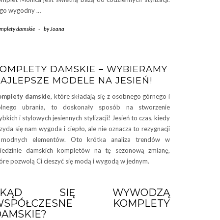
go wygodny …
mplety damskie
-
by
Joana
OMPLETY DAMSKIE – WYBIERAMY
AJLEPSZE MODELE NA JESIEŃ!
omplety damskie
, które składają się z osobnego górnego i
olnego ubrania, to doskonały sposób na stworzenie
ybkich i stylowych jesiennych stylizacji! Jesień to czas, kiedy
zyda się nam wygoda i ciepło, ale nie oznacza to rezygnacji
 modnych elementów. Oto krótka analiza trendów w
iedzinie damskich kompletów na tę sezonową zmianę,
óre pozwolą Ci cieszyć się modą i wygodą w jednym.
SKĄD SIĘ WYWODZĄ
WSPÓŁCZESNE KOMPLETY
AMSKIE?