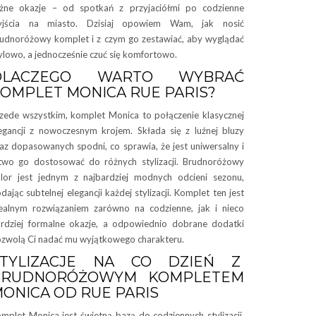
żne okazje – od spotkań z przyjaciółmi po codzienne
yjścia na miasto. Dzisiaj opowiem Wam, jak nosić
udnoróżowy komplet i z czym go zestawiać, aby wyglądać
ylowo, a jednocześnie czuć się komfortowo.
DLACZEGO WARTO WYBRAĆ
OMPLET MONICA RUE PARIS?
zede wszystkim, komplet Monica to połączenie klasycznej
egancji z nowoczesnym krojem. Składa się z luźnej bluzy
az dopasowanych spodni, co sprawia, że jest uniwersalny i
two go dostosować do różnych stylizacji. Brudnoróżowy
lor jest jednym z najbardziej modnych odcieni sezonu,
dając subtelnej elegancji każdej stylizacji. Komplet ten jest
ealnym rozwiązaniem zarówno na codzienne, jak i nieco
rdziej formalne okazje, a odpowiednio dobrane dodatki
zwolą Ci nadać mu wyjątkowego charakteru.
STYLIZACJE NA CO DZIEŃ Z
BRUDNORÓŻOWYM KOMPLETEM
ONICA OD RUE PARIS
mplet Monica jest świetną bazą do codziennych stylizacji.