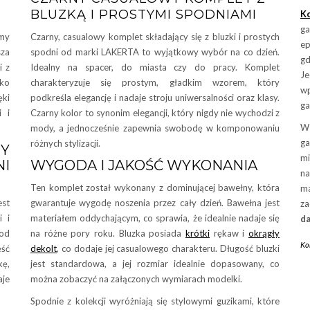
BLUZKĄ I PROSTYMI SPODNIAMI
K
ga
amy
Czarny, casualowy komplet składający się z bluzki i prostych
ep
sza
spodni od marki LAKERTA to wyjątkowy wybór na co dzień.
gd
i z
Idealny na spacer, do miasta czy do pracy. Komplet
J
lko
charakteryzuje się prostym, gładkim wzorem, który
w
ęki
podkreśla elegancję i nadaje stroju uniwersalności oraz klasy.
ga
i i
Czarny kolor to synonim elegancji, który nigdy nie wychodzi z
W 
mody, a jednocześnie zapewnia swobodę w komponowaniu
ga
różnych stylizacji.
Y
mi
NI
WYGODA I JAKOŚĆ WYKONANIA
na
Ten komplet został wykonany z dominującej bawełny, która
ma
est
gwarantuje wygodę noszenia przez cały dzień. Bawełna jest
z
i i
materiałem oddychającym, co sprawia, że idealnie nadaje się
d
 od
na różne pory roku. Bluzka posiada
krótki
rękaw i
okrągły
Ko
ęść
dekolt
, co dodaje jej casualowego charakteru. Długość bluzki
kę,
jest standardowa, a jej rozmiar idealnie dopasowany, co
aje
można zobaczyć na załączonych wymiarach modelki.
Spodnie z kolekcji wyróżniają się stylowymi guzikami, które