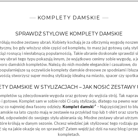
KOMPLETY DAMSKIE
SPRAWDŹ STYLOWE KOMPLETY DAMSKIE
ólują modne zestawy ubrań. Kobiety kochają je za olbrzymią wygodę noszenia 
tyczny, bo gdy włożysz obie części od kompletu, to masz już gotową całą styl
ąż rosnącą i niesłabnącą popularnością. Takie ubranie doskonale sprawdzi si
awy ubrań tego typu pokazują innym, że wyjątkowo cenimy sobie wygodę, a j
poro damskich kompletów. Należą do nich modele eleganckie i casualowe, do
popularniejsze są oczywiście komplety damskie dresowe ze spodniami i bluza
wością stworzysz super modną stylizację idealną na miasto, spacer czy spotka
TY DAMSKIE W STYLIZACJACH – JAK NOSIĆ ZESTAWY
ompletów są zdecydowanie wygoda oraz gotowy do wyjścia strój. Tak napr
i gotowe. Komplet sam w sobie robi Ci całą stylizację, dlatego na pewno wa
esz co najmniej dwa fasony odzieży.
Komplet damski
– Najczęściej jest to bl
mskie na lato często mają w zestawie na przykład top lub t-shirt oraz szort
l, odpowiedni do swojego stylu ubierania się. Modne zestawy ubrań utrzym
tóre królują w danym sezonie. Chcesz wiedzieć jak stylizować tego rodzaju 
się na jakie okazje się on sprawdzi? Zatem wejdź już dziś na nasz blog i prz
kompletach.