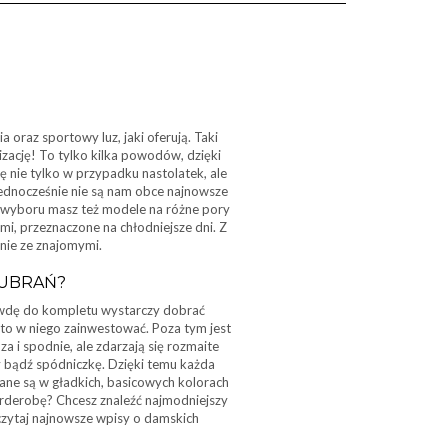
oraz sportowy luz, jaki oferują. Taki
izację! To tylko kilka powodów, dzięki
ę nie tylko w przypadku nastolatek, ale
ednocześnie nie są nam obce najnowsze
 wyboru masz też modele na różne pory
mi, przeznaczone na chłodniejsze dni. Z
nie ze znajomymi.
 UBRAŃ?
awdę do kompletu wystarczy dobrać
rto w niego zainwestować. Poza tym jest
uza i spodnie, ale zdarzają się rozmaite
y bądź spódniczkę. Dzięki temu każda
ane są w gładkich, basicowych kolorach
garderobę? Chcesz znaleźć najmodniejszy
eczytaj najnowsze wpisy o damskich