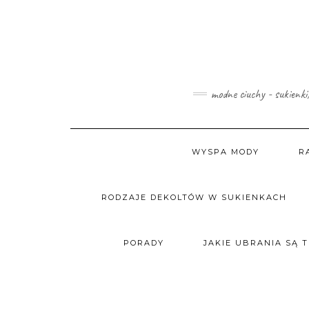
Skip
to
content
modne ciuchy - sukienki
WYSPA MODY
R
RODZAJE DEKOLTÓW W SUKIENKACH
PORADY
JAKIE UBRANIA SĄ 