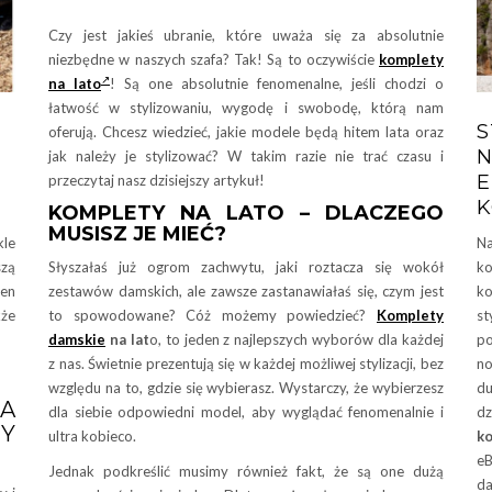
Czy jest jakieś ubranie, które uważa się za absolutnie
niezbędne w naszych szafa? Tak! Są to oczywiście
komplety
na lato
! Są one absolutnie fenomenalne, jeśli chodzi o
łatwość w stylizowaniu, wygodę i swobodę, którą nam
S
oferują. Chcesz wiedzieć, jakie modele będą hitem lata oraz
N
jak należy je stylizować? W takim razie nie trać czasu i
E
przeczytaj nasz dzisiejszy artykuł!
K
KOMPLETY NA LATO – DLACZEGO
MUSISZ JE MIEĆ?
le
Na
Słyszałaś już ogrom zachwytu, jaki roztacza się wokół
szą
k
zestawów damskich, ale zawsze zastanawiałaś się, czym jest
Ten
ko
to spowodowane? Cóż możemy powiedzieć?
Komplety
kże
st
damskie
na lat
o, to jeden z najlepszych wyborów dla każdej
po
z nas. Świetnie prezentują się w każdej możliwej stylizacji, bez
no
względu na to, gdzie się wybierasz. Wystarczy, że wybierzesz
d
A
dla siebie odpowiedni model, aby wyglądać fenomenalnie i
dz
Y
ultra kobieco.
k
eB
Jednak podkreślić musimy również fakt, że są one dużą
da