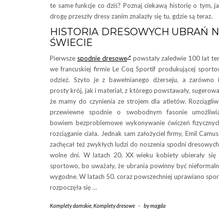
te same funkcje co dziś? Poznaj ciekawą historię o tym, j
drogę przeszły dresy zanim znalazły się tu, gdzie są teraz.
HISTORIA DRESOWYCH UBRAŃ 
ŚWIECIE
Pierwsze
spodnie dresowe
powstały zaledwie 100 lat t
we francuskiej firmie Le Coq Sportif produkującej sport
odzież. Szyto je z bawełnianego dżerseju, a zarówno 
prosty krój, jak i materiał, z którego powstawały, sugerowa
że mamy do czynienia ze strojem dla atletów. Rozciągliw
przewiewne spodnie o swobodnym fasonie umożliwia
bowiem bezproblemowe wykonywanie ćwiczeń fizycznyc
rozciąganie ciała. Jednak sam założyciel firmy, Emil Camus
zachęcał też zwykłych ludzi do noszenia spodni dresowyc
wolne dni. W latach 20. XX wieku kobiety ubierały się
sportowo, bo uważały, że ubrania powinny być nieformaln
wygodne. W latach 50. coraz powszechniej uprawiano spor
rozpoczęła się …
Komplety damskie
,
Komplety dresowe
-
by
magda