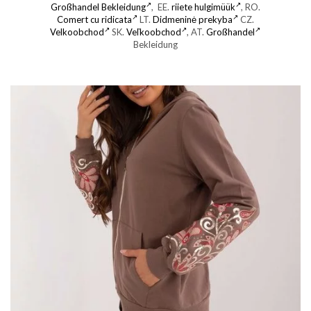
Großhandel Bekleidung
, EE.
riiete hulgimüük
, RO.
Comert cu ridicata
LT.
Didmeninė prekyba
CZ.
Velkoobchod
SK.
Veľkoobchod
, AT.
Großhandel
Bekleidung