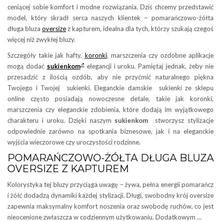
ceniącej sobie komfort i modne rozwiązania. Dziś chcemy przedstawić
model, który skradł serca naszych klientek – pomarańczowo-żółta
długa bluza
oversize
z kapturem, idealna dla tych, którzy szukają czegoś
więcej niż zwykłej bluzy.
Szczegóły takie jak hafty,
koronki
, marszczenia czy ozdobne aplikacje
mogą dodać
sukienkom
elegancji i uroku. Pamiętaj jednak, żeby nie
przesadzić z ilością ozdób, aby nie przyćmić naturalnego piękna
Twojego i Twojej sukienki. Eleganckie damskie sukienki ze sklepu
online często posiadają nowoczesne detale, takie jak koronki,
marszczenia czy eleganckie zdobienia, które dodają im wyjątkowego
charakteru i uroku. Dzięki naszym
sukienkom
stworzysz stylizacje
odpowiednie zarówno na spotkania biznesowe, jak i na eleganckie
wyjścia wieczorowe czy uroczystości rodzinne.
POMARAŃCZOWO-ŻÓŁTA DŁUGA BLUZA
OVERSIZE Z KAPTUREM
Kolorystyka tej bluzy przyciąga uwagę – żywa, pełna energii pomarańcz
i żółć dodadzą dynamiki każdej stylizacji. Długi, swobodny krój oversize
zapewnia maksymalny komfort noszenia oraz swobodę ruchów, co jest
nieocenione zwłaszcza w codziennym użytkowaniu. Dodatkowym …