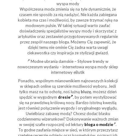
wyspa mody
Współczesna moda zmienia się na tyle dynamicznie, że
czasem nie sposób za nią nadążyć. Nie każda zabiegana
kobieta ma czas i możliwości, by zawsze trzymać rękę na
modowym pulsie. W takiej sytuacji warto zaufać
doświadczeniu specjalistów wyspy mody i skorzystać z
artykułów oraz zestawień przygotowywanych regularnie
przez zespół naszego bloga. Możemy Cię zapewnić, że
dzięki temu nie ominie Cię żadna warta uwagi
ciekawostka czy inspiracja ze stylizacji gwiazd.
Modne ubrania damskie – Stylowe trendy w
nowoczesnym wydaniu – internetowa wyspa mody sklep
internetowy eButik
Ponadto, wspólnym mianownikiem najnowszych kolekcji
w sklepach online są szerokie możliwości wyboru. Jeśli
tylko masz na to ochotę, noś luźną
bluzę
, możesz dzień
spędzić w wygodnym
dresie
, by potem wystylizować
się na prawdziwą królową nocy. Bardzo istotną kwestią
jest również połączenie wygody i oryginalnego wyglądu.
Uwielbiasz zabawę modą? Chcesz dodać blasku
codziennemu wizerunkowi? Dokonywanie ważnych zmian
w swojej szafie rozpocznij od lektury
bloga o modzie
.
To godne zaufania miejsce w sieci, w którym przeczytasz
rzetelne recenzje odzieży oraz kosmetyków, poznasz ich