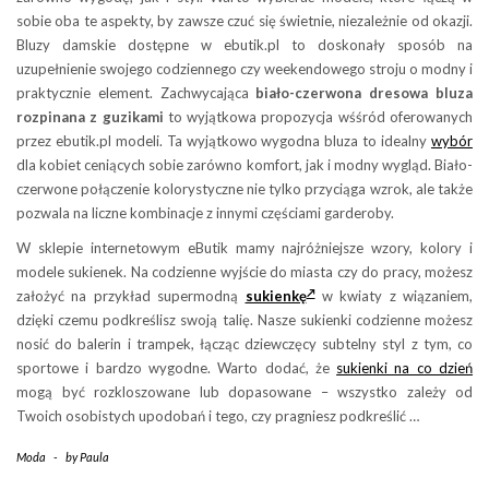
sobie oba te aspekty, by zawsze czuć się świetnie, niezależnie od okazji.
Bluzy damskie dostępne w ebutik.pl to doskonały sposób na
uzupełnienie swojego codziennego czy weekendowego stroju o modny i
praktycznie element. Zachwycająca
biało-czerwona dresowa bluza
rozpinana z guzikami
to wyjątkowa propozycja wśśród oferowanych
przez ebutik.pl modeli. Ta wyjątkowo wygodna bluza to idealny
wybór
dla kobiet ceniących sobie zarówno komfort, jak i modny wygląd. Biało-
czerwone połączenie kolorystyczne nie tylko przyciąga wzrok, ale także
pozwala na liczne kombinacje z innymi częściami garderoby.
W sklepie internetowym eButik mamy najróżniejsze wzory, kolory i
modele sukienek. Na codzienne wyjście do miasta czy do pracy, możesz
założyć na przykład supermodną
sukienkę
w kwiaty z wiązaniem,
dzięki czemu podkreślisz swoją talię. Nasze sukienki codzienne możesz
nosić do balerin i trampek, łącząc dziewczęcy subtelny styl z tym, co
sportowe i bardzo wygodne. Warto dodać, że
sukienki na co dzień
mogą być rozkloszowane lub dopasowane – wszystko zależy od
Twoich osobistych upodobań i tego, czy pragniesz podkreślić …
Moda
-
by
Paula