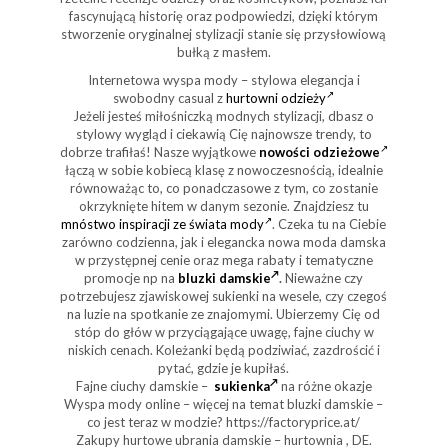
fascynującą historię oraz podpowiedzi, dzięki którym
stworzenie oryginalnej stylizacji stanie się przysłowiową
bułką z masłem.
Internetowa wyspa mody – stylowa elegancja i
swobodny casual z
hurtowni odzieży
Jeżeli jesteś miłośniczką modnych stylizacji, dbasz o
stylowy wygląd i ciekawią Cię najnowsze trendy, to
dobrze trafiłaś! Nasze wyjątkowe
nowości odzieżowe
łączą w sobie kobiecą klasę z nowoczesnością, idealnie
równoważąc to, co ponadczasowe z tym, co zostanie
okrzyknięte hitem w danym sezonie. Znajdziesz tu
mnóstwo inspiracji ze świata mody
. Czeka tu na Ciebie
zarówno codzienna, jak i elegancka nowa moda damska
w przystępnej cenie oraz mega rabaty i tematyczne
promocje np na
bluzki damskie
.
Nieważne czy
potrzebujesz zjawiskowej sukienki na wesele, czy czegoś
na luzie na spotkanie ze znajomymi. Ubierzemy Cię od
stóp do głów w przyciągające uwagę, fajne ciuchy w
niskich cenach. Koleżanki będą podziwiać, zazdrościć i
pytać, gdzie je kupiłaś.
Fajne ciuchy damskie –
sukienka
na różne okazje
Wyspa mody online – więcej na temat bluzki damskie –
co jest teraz w modzie? https://factoryprice.at/
Zakupy hurtowe ubrania damskie – hurtownia , DE.