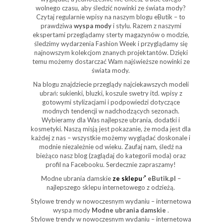
wolnego czasu, aby śledzić nowinki ze świata mody?
Czytaj regularnie wpisy na naszym blogu eButik – to
prawdziwa
wyspa mody
i stylu. Razem z naszymi
ekspertami przeglądamy sterty magazynów o modzie,
śledzimy wydarzenia Fashion Week i przyglądamy się
najnowszym kolekcjom znanych projektantów. Dzięki
temu możemy dostarczać Wam najświeższe nowinki ze
świata mody.
Na blogu znajdziecie przeglądy najciekawszych modeli
ubrań: sukienki, bluzki, koszule swetry itd. wpisy z
gotowymi stylizacjami i podpowiedzi dotyczące
modnych tendencji w nadchodzących sezonach.
Wybieramy dla Was najlepsze ubrania, dodatki i
kosmetyki. Naszą misją jest pokazanie, że moda jest dla
każdej z nas – wszystkie możemy wyglądać doskonale i
modnie niezależnie od wieku. Zaufaj nam, śledź na
bieżąco nasz blog (zaglądaj do kategorii moda) oraz
profil na Facebooku. Serdecznie zapraszamy!
Modne ubrania damskie
ze sklepu
eButik.pl
–
najlepszego sklepu internetowego z odzieżą.
Stylowe trendy w nowoczesnym wydaniu – internetowa
wyspa mody
Modne ubrania damskie
.
Stylowe trendy w nowoczesnym wydaniu – internetowa