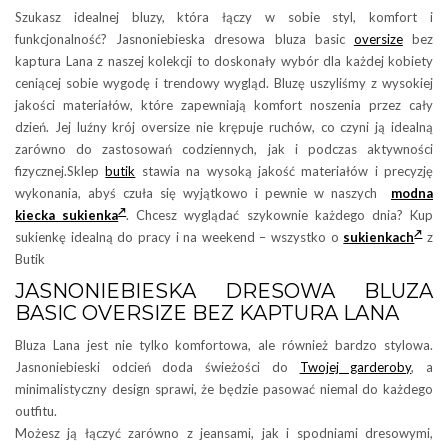
Szukasz idealnej bluzy, która łączy w sobie styl, komfort i
funkcjonalność? Jasnoniebieska dresowa bluza basic
oversize
bez
kaptura Lana z naszej kolekcji to doskonały wybór dla każdej kobiety
ceniącej sobie wygodę i trendowy wygląd. Bluzę uszyliśmy z wysokiej
jakości materiałów, które zapewniają komfort noszenia przez cały
dzień. Jej luźny krój oversize nie krępuje ruchów, co czyni ją idealną
zarówno do zastosowań codziennych, jak i podczas aktywności
fizycznej.Sklep
butik
stawia na wysoką jakość materiałów i precyzję
wykonania, abyś czuła się wyjątkowo i pewnie w naszych
modna
kiecka sukienka
. Chcesz wyglądać szykownie każdego dnia? Kup
sukienkę idealną do pracy i na weekend – wszystko o
sukienkach
z
Butik
JASNONIEBIESKA DRESOWA BLUZA
BASIC OVERSIZE BEZ KAPTURA LANA
Bluza Lana jest nie tylko komfortowa, ale również bardzo stylowa.
Jasnoniebieski odcień doda świeżości do
Twojej garderoby
, a
minimalistyczny design sprawi, że będzie pasować niemal do każdego
outfitu.
Możesz ją łączyć zarówno z jeansami, jak i spodniami dresowymi,