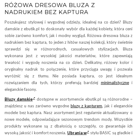
RÓŻOWA DRESOWA BLUZA Z
NADRUKIEM BEZ KAPTURA
Poszukujesz stylowej i wygodnej odzieży, idealnej na co dzień? Bluzy
damskie z ebutik.pl to doskonały wybór dla każdej kobiety, która ceni
sobie zarówno komfort, jak i modny wygląd. Różowa dresowa bluza z
nadrukiem bez kaptura, to jeden z hitów naszej kolekcji, który świetnie
sprawdzi się w różnorodnych, casualowych stylizacjach. Bluza
wykonana jest z wysokiej jakości materiałów, które zapewniają
trwałość i wygodę noszenia na co dzień. Delikatny, różowy kolor i
oryginalny nadruk to połączenie, które przyciąga uwagę i pozwala
wyróżnić się z tłumu. Nie posiada kaptura, co jest idealnym
rozwiązaniem dla tych, którzy preferują bardziej
minimalistyczne
i
eleganckie fasony.
Bluzy damskie
dostępne w asortymencie ebutik.pl są różnorodne –
znajdziesz u nas zarówno wygodne
bluzy z kapturem
, jak i eleganckie
modele bez kaptura. Nasz asortyment jest regularnie aktualizowany o
nowe modele, odpowiadające sezonowym trendom mody. Wszystkie
produkty wykonane są z dbałością o szczegóły, co gwarantuje ich
wysoką jakość i komfort noszenia.
Ubrania w
stylu BASIC są gładkie i