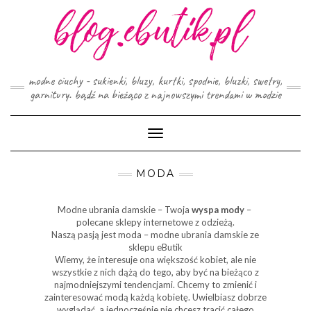
Skip
to
content
modne ciuchy - sukienki, bluzy, kurtki, spodnie, bluzki, swetry,
garnitury. bądź na bieżąco z najnowszymi trendami w modzie
Toggle
Navigation
MODA
Modne ubrania damskie – Twoja
wyspa mody
–
polecane sklepy internetowe z odzieżą.
Naszą pasją jest moda – modne ubrania damskie ze
sklepu eButik
Wiemy, że interesuje ona większość kobiet, ale nie
wszystkie z nich dążą do tego, aby być na bieżąco z
najmodniejszymi tendencjami. Chcemy to zmienić i
zainteresować modą każdą kobietę. Uwielbiasz dobrze
wyglądać, a jednocześnie nie chcesz tracić całego