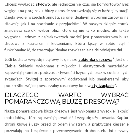
Chcesz wyglądać
stylowo
, ale jednocześnie czuć się komfortowo? Bez
względu na porę roku, bluzy damskie sprawdzają się w każdej sytuacji.
Dzięki swojej wszechstronności, są one idealnym wyborem zarówno na
siłownię, jak i na spotkanie z przyjaciółmi. W naszym sklepie ebutik
znajdziesz szeroki wybór bluz, które są nie tylko modne, ale także
wygodne. Jednym z najciekawszych modeli jest pomarańczowa bluza
dresowa z kapturem i kieszeniami, która łączy w sobie styl i
funkcjonalność, dostarczając idealne rozwiązanie na chłodniejsze dni.
Jeśli kochasz wygodę i stylowy luz, nasze
sukienka dresowa
jest dla
Ciebie. Sukienki wykonane z miękkich i elastycznych materiałów,
zapewniają komfort podczas aktywności fizycznych oraz w codziennych
sytuacjach. Stylizuj z sportowymi dodatkami lub sneakersami, aby
podkreślić swój niepowtarzalny casualowy look w
stylizacjach
.
DLACZEGO WARTO WYBRAĆ
POMARAŃCZOWĄ BLUZĘ DRESOWĄ?
Nasza pomarańczowa bluza dresowa jest wykonana z wysokiej jakości
materiałów, które zapewniają trwałość i wygodę użytkowania. Kaptur
chroni głowę i uszy przed chłodem i wiatrem, a praktyczne kieszenie
pozwalają na bezpieczne przechowywanie drobnostek. Intensywny