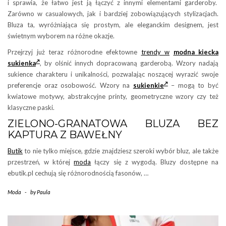
i sprawia, że łatwo jest ją łączyć z innymi elementami garderoby.
Zarówno w casualowych, jak i bardziej zobowiązujących stylizacjach.
Bluza ta, wyróżniająca się prostym, ale eleganckim designem, jest
świetnym wyborem na różne okazje.
Przejrzyj już teraz różnorodne efektowne
trendy w
modna kiecka
sukienka
, by olśnić innych dopracowaną garderobą. Wzory nadają
sukience charakteru i unikalności, pozwalając noszącej wyrazić swoje
preferencje oraz osobowość. Wzory na
sukienkie
– mogą to być
kwiatowe motywy, abstrakcyjne printy, geometryczne wzory czy też
klasyczne paski.
ZIELONO-GRANATOWA BLUZA BEZ
KAPTURA Z BAWEŁNY
Butik
to nie tylko miejsce, gdzie znajdziesz szeroki wybór bluz, ale także
przestrzeń, w której
moda
łączy się z wygodą. Bluzy dostępne na
ebutik.pl cechują się różnorodnością fasonów, …
Moda
-
by
Paula