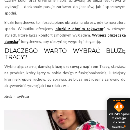
Czarny kolor oraz oryginalny napis sprawiają, że bluza jest łatwa w
stylizacji – doskonale pasuje zarówno do jeansów, jak i sportowych
spodni.
Bluzki longsleeves to niezastąpione ubrania na okresy, gdy temperatura
spada. W butiku oferujemy
bluzki z długim rękawem
w różnych
stylach, które łączą komfort z modnym wyglądem.
Wybierz
bluzeczka
damska
longsleeves, aby cieszyć się wygodą i elegancją.
DLACZEGO WARTO WYBRAĆ BLUZĘ
TRACY?
Wybierając
czarną damską bluzę dresową z napisem Tracy
, stawiasz
na produkt, który łączy w sobie design z funkcjonalnością. Luźniejszy
krój nie krępuje ruchów, co sprawia, że bluza jest idealna zarówno do
aktywności fizycznej jak i na relaks w …
Moda
-
by
Paula
4.9
29 741
opinii
z całego
okresu