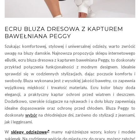
ECRU BLUZA DRESOWA Z KAPTUREM
BAWEŁNIANA PEGGY
Szukając komfortowej, stylowej i uniwersalnej odzieży, warto zwrócić
uwagę na bluzy damskie. Najnowsza propozycja sklepu internetowego
eButik, ecru bluza dresowa z kapturem bawełniana Peggy, to doskonały
przykład połączenia funkcjonalności z modnym designem. Idealnie
sprawdzi się w codziennych stylizacjach, dając poczucie komfortu i
swobody. Bluza wykonana jest z wysokiej jakości bawełny, co zapewnia
wyjątkową miękkość i trwałość materiału. Ecru kolor bluzy doda
elegancji, a praktyczny kaptur ochroni przed wiatrem i deszczem.
Dodatkowo, szerokie ściągacze na rękawach i u dołu bluzy zapewniają
idealne dopasowanie oraz ochronę przed chłodem. Bluza Peggy to
doskonały
wybór
na chłodniejsze dni, zarówno do stylizacji z jeansami,
jak i legginsami.
W
sklepy odzieżowe
mamy najróżniejsze wzory, kolory i modele
sukienek. Na codzienne wyjście do miasta czy do pracy, możesz założyć