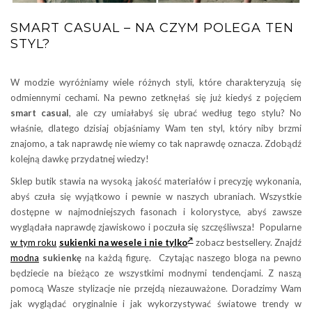
SMART CASUAL – NA CZYM POLEGA TEN
STYL?
W modzie wyróżniamy wiele różnych styli, które charakteryzują się
odmiennymi cechami. Na pewno zetknęłaś się już kiedyś z pojęciem
smart casual
, ale czy umiałabyś się ubrać według tego stylu? No
właśnie, dlatego dzisiaj objaśniamy Wam ten styl, który niby brzmi
znajomo, a tak naprawdę nie wiemy co tak naprawdę oznacza. Zdobądź
kolejną dawkę przydatnej wiedzy!
Sklep butik stawia na wysoką jakość materiałów i precyzję wykonania,
abyś czuła się wyjątkowo i pewnie w naszych ubraniach. Wszystkie
dostępne w najmodniejszych fasonach i kolorystyce, abyś zawsze
wyglądała naprawdę zjawiskowo i poczuła się szczęśliwsza! Popularne
w tym roku
sukienki na wesele i nie tylko
zobacz bestsellery. Znajdź
modna
sukienkę
na każdą figurę. Czytając naszego bloga na pewno
będziecie na bieżąco ze wszystkimi modnymi tendencjami. Z naszą
pomocą Wasze stylizacje nie przejdą niezauważone. Doradzimy Wam
jak wyglądać oryginalnie i jak wykorzystywać światowe trendy w