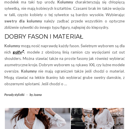
modelek ma taki typ urody.
Kolumny
charakteryzują się chłopięcą
sylwetką, nie mają kobiecych kształtów. Czasami brak im także wcięcia
w talii, często kobiety o tej sylwetce są bardzo wysokie. Wybierając
swetry dla kolumny
należy zadbać przede wszystkim o optyczne
zbliżenie sylwetki do innego typu figury, najlepiej do klepsydry.
DOBRY FASON I MATERIAŁ
Kolumny
mogą nosić naprawdę każdy fason. Świetnym wyborem są dla
nich
golfy
, modele z obniżoną linią ramion czy wycięciami cut out
shoulders. Można stawiać także na proste fasony jak również wybierać
asymetryczne kroje. Dobrym wyborem są rękawy XXL czy luźne modele
oversize.
Kolumny
nie mają ograniczeń także jeśli chodzi o materiał.
Mogą stawiać na lekkie tkaniny lub wybierać grube swetry damskie, z
obszernymi splotami. Jeśli chodzi o …
Porady stylistki
-
by
Joana