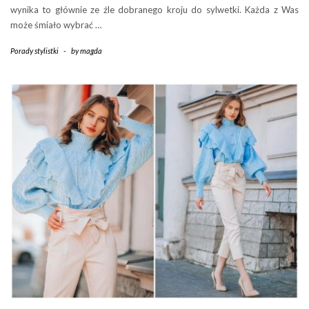
wynika to głównie ze źle dobranego kroju do sylwetki. Każda z Was
może śmiało wybrać …
Porady stylistki
-
by
magda