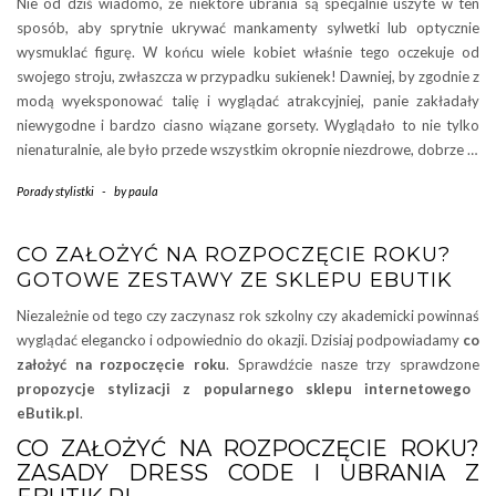
Nie od dziś wiadomo, że niektóre ubrania są specjalnie uszyte w ten
sposób, aby sprytnie ukrywać mankamenty sylwetki lub optycznie
wysmuklać figurę. W końcu wiele kobiet właśnie tego oczekuje od
swojego stroju, zwłaszcza w przypadku sukienek! Dawniej, by zgodnie z
modą wyeksponować talię i wyglądać atrakcyjniej, panie zakładały
niewygodne i bardzo ciasno wiązane gorsety. Wyglądało to nie tylko
nienaturalnie, ale było przede wszystkim okropnie niezdrowe, dobrze …
Porady stylistki
-
by
paula
CO ZAŁOŻYĆ NA ROZPOCZĘCIE ROKU?
GOTOWE ZESTAWY ZE SKLEPU EBUTIK
Niezależnie od tego czy zaczynasz rok szkolny czy akademicki powinnaś
wyglądać elegancko i odpowiednio do okazji. Dzisiaj podpowiadamy
co
założyć na rozpoczęcie roku
. Sprawdźcie nasze trzy sprawdzone
propozycje stylizacji z popularnego sklepu internetowego
eButik.pl
.
CO ZAŁOŻYĆ NA ROZPOCZĘCIE ROKU?
ZASADY DRESS CODE I UBRANIA Z