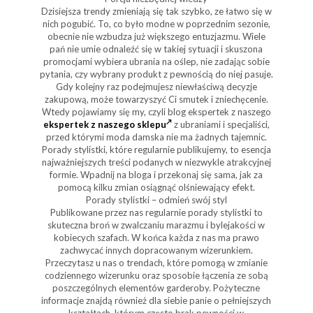
Dzisiejsza trendy zmieniają się tak szybko, ze łatwo się w
nich pogubić. To, co było modne w poprzednim sezonie,
obecnie nie wzbudza już większego entuzjazmu. Wiele
pań nie umie odnaleźć się w takiej sytuacji i skuszona
promocjami wybiera ubrania na oślep, nie zadając sobie
pytania, czy wybrany produkt z pewnością do niej pasuje.
Gdy kolejny raz podejmujesz niewłaściwą decyzje
zakupową, może towarzyszyć Ci smutek i zniechęcenie.
Wtedy pojawiamy się my, czyli blog ekspertek z naszego
ekspertek z naszego sklepu
z ubraniami i specjaliści,
przed którymi moda damska nie ma żadnych tajemnic.
Porady stylistki, które regularnie publikujemy, to esencja
najważniejszych treści podanych w niezwykle atrakcyjnej
formie. Wpadnij na bloga i przekonaj się sama, jak za
pomocą kilku zmian osiągnąć olśniewający efekt.
Porady stylistki – odmień swój styl
Publikowane przez nas regularnie porady stylistki to
skuteczna broń w zwalczaniu marazmu i bylejakości w
kobiecych szafach. W końca każda z nas ma prawo
zachwycać innych dopracowanym wizerunkiem.
Przeczytasz u nas o trendach, które pomogą w zmianie
codziennego wizerunku oraz sposobie łączenia ze sobą
poszczególnych elementów garderoby. Pożyteczne
informacje znajdą również dla siebie panie o pełniejszych