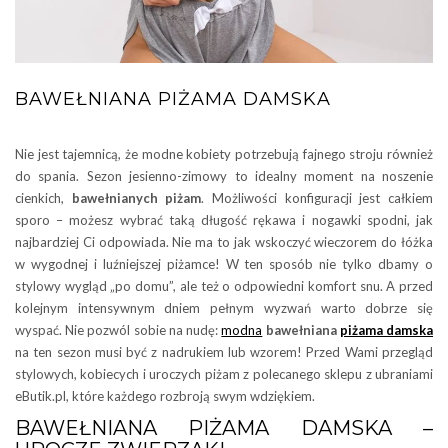
BAWEŁNIANA PIŻAMA DAMSKA
Nie jest tajemnicą, że modne kobiety potrzebują fajnego stroju również
do spania. Sezon jesienno-zimowy to idealny moment na noszenie
cienkich,
bawełnianych piżam
. Możliwości konfiguracji jest całkiem
sporo – możesz wybrać taką długość rękawa i nogawki spodni, jak
najbardziej Ci odpowiada. Nie ma to jak wskoczyć wieczorem do łóżka
w wygodnej i luźniejszej piżamce! W ten sposób nie tylko dbamy o
stylowy wygląd „po domu”, ale też o odpowiedni komfort snu. A przed
kolejnym intensywnym dniem pełnym wyzwań warto dobrze się
wyspać. Nie pozwól sobie na nudę:
modna
bawełniana
piżama damska
na ten sezon musi być z nadrukiem lub wzorem! Przed Wami przegląd
stylowych, kobiecych i uroczych piżam z polecanego sklepu z ubraniami
eButik.pl, które każdego rozbroją swym wdziękiem.
BAWEŁNIANA PIŻAMA DAMSKA –