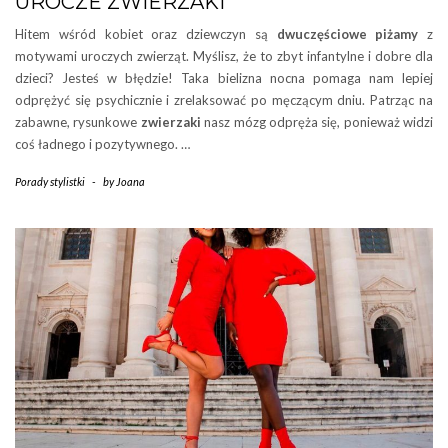
UROCZE ZWIERZAKI
Hitem wśród kobiet oraz dziewczyn są
dwuczęściowe piżamy
z
motywami uroczych zwierząt. Myślisz, że to zbyt infantylne i dobre dla
dzieci? Jesteś w błędzie! Taka bielizna nocna pomaga nam lepiej
odprężyć się psychicznie i zrelaksować po męczącym dniu. Patrząc na
zabawne, rysunkowe
zwierzaki
nasz mózg odpręża się, ponieważ widzi
coś ładnego i pozytywnego. …
Porady stylistki
-
by
Joana