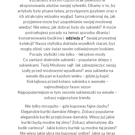
kształtach, którym często brak pewności w
eksponowaniu atutów swojej sylwetki. Dbamy o to, by
artykuły były pisane łatwy, przystępnym językiem oraz o
ich atrakcyjny wizualny wygląd. Sama przekonaj się, jak
przyjemne może być uzupełnianie swojej modowej
wiedzy! Nie wiesz, jak dobrać buty do sukienki? A może
potrzebujesz porady na temat sposobu dbania i
konserwowania bucików i
odzieży z
twojej prywatnej
kolekcji? Nasza stylistka dokłada wszelkich starań, byś
mogła olśnić cały świat swoim odświeżonym lookiem.
Porady stylistki i nie tylko – leksykon mody
Co zamiast sheinside sukienki – popularne sklepy z
sukienkami. Twój Modowy sejf: Jak zabezpieczyć swoją
szafę przed modowymi wpadkami? ania sukienke na
wesele dla pań w każdym wieku – gdzie ją kupić
Koktajlowa przed kolano sukienka n awesele –
najmodniejszy fason sezon
Najpopularniejsze w tym sezonie sukieneczki na wesele –
zobacz najgorętsze trendy.
Nie tylko mosquito – gzie kupowac fajne ciuchy?
Eleganckie kurtki damskie Allegro. Zobacz popularne
eleganckie kurtki przejściowe damskie. Wiesz już jakie
kurtki będą modne tej zimy? Zobacz alternatywę dla
butik varlesca? Jakie kolory kurtek są modne tej jesieni?
Nie wiesz jakie ubra nia kupować online? Jakie są teraz