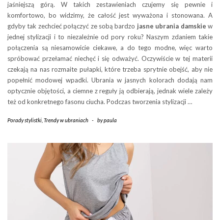
jaśniejszą górą. W takich zestawieniach czujemy się pewnie i
komfortowo, bo widzimy, że całość jest wyważona i stonowana. A
gdyby tak zechcieć połączyć ze sobą bardzo
jasne ubrania damskie
w
jednej stylizacji i to niezależnie od pory roku? Naszym zdaniem takie
połączenia są niesamowicie ciekawe, a do tego modne, więc warto
spróbować przełamać niechęć i się odważyć. Oczywiście w tej materii
czekają na nas rozmaite pułapki, które trzeba sprytnie obejść, aby nie
popełnić modowej wpadki. Ubrania w jasnych kolorach dodają nam
optycznie objętości, a ciemne z reguły ją odbierają, jednak wiele zależy
też od konkretnego fasonu ciucha. Podczas tworzenia stylizacji …
Porady stylistki
,
Trendy w ubraniach
-
by
paula