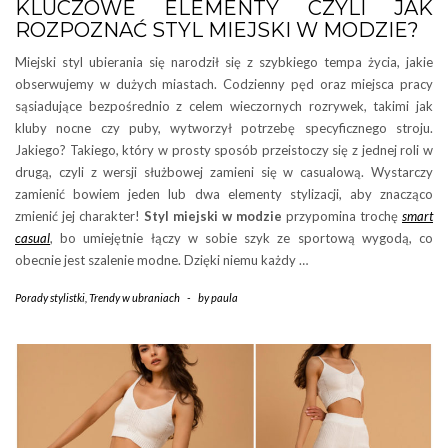
KLUCZOWE ELEMENTY CZYLI JAK
ROZPOZNAĆ STYL MIEJSKI W MODZIE?
Miejski styl ubierania się narodził się z szybkiego tempa życia, jakie
obserwujemy w dużych miastach. Codzienny pęd oraz miejsca pracy
sąsiadujące bezpośrednio z celem wieczornych rozrywek, takimi jak
kluby nocne czy puby, wytworzył potrzebę specyficznego stroju.
Jakiego? Takiego, który w prosty sposób przeistoczy się z jednej roli w
drugą, czyli z wersji służbowej zamieni się w casualową. Wystarczy
zamienić bowiem jeden lub dwa elementy stylizacji, aby znacząco
zmienić jej charakter!
Styl miejski w modzie
przypomina trochę
smart
casual
, bo umiejętnie łączy w sobie szyk ze sportową wygodą, co
obecnie jest szalenie modne. Dzięki niemu każdy …
Porady stylistki
,
Trendy w ubraniach
-
by
paula