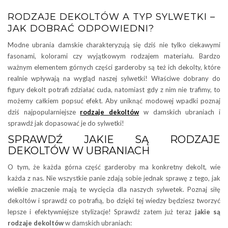
RODZAJE DEKOLTÓW A TYP SYLWETKI –
JAK DOBRAĆ ODPOWIEDNI?
Modne ubrania damskie charakteryzują się dziś nie tylko ciekawymi
fasonami, kolorami czy wyjątkowym rodzajem materiału. Bardzo
ważnym elementem górnych części garderoby są też ich dekolty, które
realnie wpływają na wygląd naszej sylwetki! Właściwe dobrany do
figury dekolt potrafi zdziałać cuda, natomiast gdy z nim nie trafimy, to
możemy całkiem popsuć efekt. Aby uniknąć modowej wpadki poznaj
dziś najpopularniejsze
rodzaje dekoltów
w damskich ubraniach i
sprawdź jak dopasować je do sylwetki!
SPRAWDŹ JAKIE SĄ RODZAJE
DEKOLTÓW W UBRANIACH
O tym, że każda górna część garderoby ma konkretny dekolt, wie
każda z nas. Nie wszystkie panie zdają sobie jednak sprawę z tego, jak
wielkie znaczenie mają te wycięcia dla naszych sylwetek. Poznaj siłę
dekoltów i sprawdź co potrafią, bo dzięki tej wiedzy będziesz tworzyć
lepsze i efektywniejsze stylizacje! Sprawdź zatem już teraz
jakie są
rodzaje dekoltów
w damskich ubraniach: