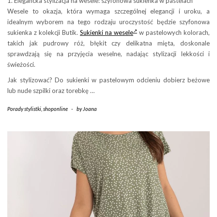
1. Elegancka stylizacja na wesele: szyfonowa sukienka w pastelach
Wesele to okazja, która wymaga szczególnej elegancji i uroku, a
idealnym wyborem na tego rodzaju uroczystość będzie szyfonowa
sukienka z kolekcji Butik.
Sukienki na wesele
w pastelowych kolorach,
takich jak pudrowy róż, błękit czy delikatna mięta, doskonale
sprawdzają się na przyjęcia weselne, nadając stylizacji lekkości i
świeżości.
Jak stylizować? Do sukienki w pastelowym odcieniu dobierz beżowe
lub nude szpilki oraz torebkę …
Porady stylistki
,
shoponline
-
by
Joana