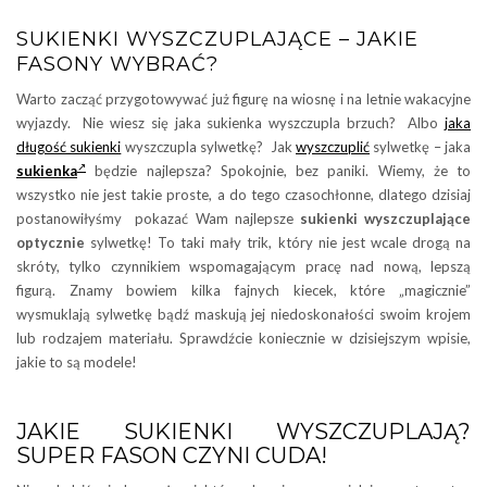
SUKIENKI WYSZCZUPLAJĄCE – JAKIE
FASONY WYBRAĆ?
Warto zacząć przygotowywać już figurę na wiosnę i na letnie wakacyjne
wyjazdy. Nie wiesz się jaka sukienka wyszczupla brzuch? Albo
jaka
długość sukienki
wyszczupla sylwetkę? Jak
wyszczuplić
sylwetkę – jaka
sukienka
będzie najlepsza? Spokojnie, bez paniki. Wiemy, że to
wszystko nie jest takie proste, a do tego czasochłonne, dlatego dzisiaj
postanowiłyśmy pokazać Wam najlepsze
sukienki wyszczuplające
optycznie
sylwetkę! To taki mały trik, który nie jest wcale drogą na
skróty, tylko czynnikiem wspomagającym pracę nad nową, lepszą
figurą. Znamy bowiem kilka fajnych kiecek, które „magicznie”
wysmuklają sylwetkę bądź maskują jej niedoskonałości swoim krojem
lub rodzajem materiału. Sprawdźcie koniecznie w dzisiejszym wpisie,
jakie to są modele!
JAKIE SUKIENKI WYSZCZUPLAJĄ?
SUPER FASON CZYNI CUDA!