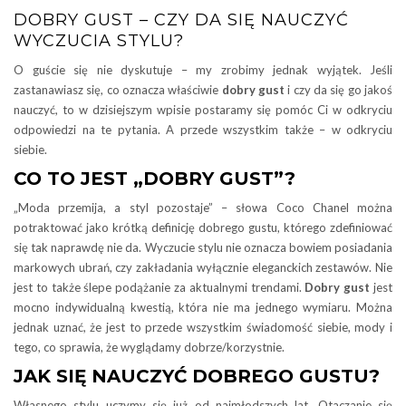
DOBRY GUST – CZY DA SIĘ NAUCZYĆ
WYCZUCIA STYLU?
O guście się nie dyskutuje – my zrobimy jednak wyjątek. Jeśli
zastanawiasz się, co oznacza właściwie
dobry gust
i czy da się go jakoś
nauczyć, to w dzisiejszym wpisie postaramy się pomóc Ci w odkryciu
odpowiedzi na te pytania. A przede wszystkim także – w odkryciu
siebie.
CO TO JEST „DOBRY GUST”?
„Moda przemija, a styl pozostaje” – słowa Coco Chanel można
potraktować jako krótką definicję dobrego gustu, którego zdefiniować
się tak naprawdę nie da. Wyczucie stylu nie oznacza bowiem posiadania
markowych ubrań, czy zakładania wyłącznie eleganckich zestawów. Nie
jest to także ślepe podążanie za aktualnymi trendami.
Dobry gust
jest
mocno indywidualną kwestią, która nie ma jednego wymiaru. Można
jednak uznać, że jest to przede wszystkim świadomość siebie, mody i
tego, co sprawia, że wyglądamy dobrze/korzystnie.
JAK SIĘ NAUCZYĆ DOBREGO GUSTU?
Własnego stylu uczymy się już od najmłodszych lat. Otaczanie się