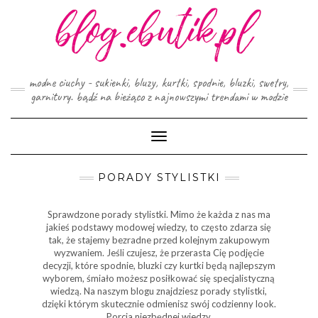
Skip
to
content
modne ciuchy - sukienki, bluzy, kurtki, spodnie, bluzki, swetry,
garnitury. bądź na bieżąco z najnowszymi trendami w modzie
Toggle
Navigation
PORADY STYLISTKI
Sprawdzone porady stylistki. Mimo że każda z nas ma
jakieś podstawy modowej wiedzy, to często zdarza się
tak, że stajemy bezradne przed kolejnym zakupowym
wyzwaniem. Jeśli czujesz, że przerasta Cię podjęcie
decyzji, które spodnie, bluzki czy kurtki będą najlepszym
wyborem, śmiało możesz posiłkować się specjalistyczną
wiedzą. Na naszym blogu znajdziesz porady stylistki,
dzięki którym skutecznie odmienisz swój codzienny look.
Porcja niezbędnej wiedzy