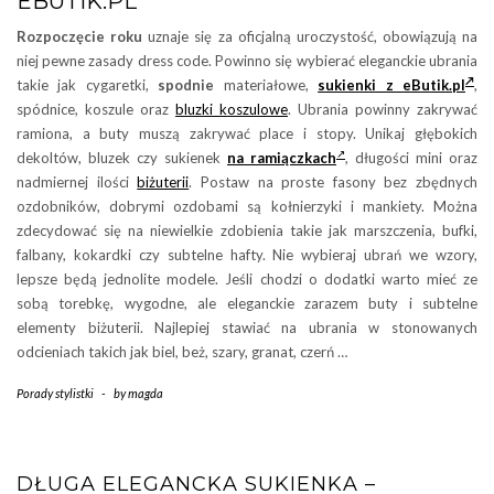
EBUTIK.PL
Rozpoczęcie roku
uznaje się za oficjalną uroczystość, obowiązują na
niej pewne zasady dress code. Powinno się wybierać eleganckie ubrania
takie jak cygaretki,
spodnie
materiałowe,
sukienki z eButik.pl
,
spódnice, koszule oraz
bluzki koszulowe
. Ubrania powinny zakrywać
ramiona, a buty muszą zakrywać place i stopy. Unikaj głębokich
dekoltów, bluzek czy sukienek
na ramiączkach
, długości mini oraz
nadmiernej ilości
biżuterii
. Postaw na proste fasony bez zbędnych
ozdobników, dobrymi ozdobami są kołnierzyki i mankiety. Można
zdecydować się na niewielkie zdobienia takie jak marszczenia, bufki,
falbany, kokardki czy subtelne hafty. Nie wybieraj ubrań we wzory,
lepsze będą jednolite modele. Jeśli chodzi o dodatki warto mieć ze
sobą torebkę, wygodne, ale eleganckie zarazem buty i subtelne
elementy biżuterii. Najlepiej stawiać na ubrania w stonowanych
odcieniach takich jak biel, beż, szary, granat, czerń …
Porady stylistki
-
by
magda
DŁUGA ELEGANCKA SUKIENKA –