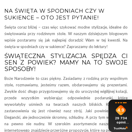
NA ŚWIĘTA W SPODNIACH CZY W
SUKIENCE – OTO JEST PYTANIE!
Święta coraz bliżej – czas więc szykować modne stylizacje, idealne do
świętowania przy rodzinnym stole. W naszym dzisiejszym blogowym
wpisie postaramy się jak najlepiej doradzić Wam w tej kwestii. Na
święta w spodniach czy w sukience? Zapraszamy do lektury!
ŚWIĄTECZNA STYLIZACJA SPĘDZA CI
SEN Z POWIEK? MAMY NA TO SWOJE
SPOSOBY!
Boże Narodzenie to czas piękny. Zasiadamy z rodziną przy wspólnym
stole, rozmawiamy, jesteśmy razem, obdarowujemy się prezentami.
Zwykle dość długo przygotowujemy się do uroczystej wigilijnej kolacji,
przede wszystkim wybierając odpowiednie podarunki, które
wywołałyby uśmiech na twarzach naszych bliskich. Kwestią do
4.9
zastanowienia się jest również nasz strój. Jaki powinien on być?
Elegancki, ale jednocześnie skromny, schludny. A przy tym wszystkim –
29 734
opinii
na pewno nie nudny. W szerokim asortymencie naszego sklepu
z całego
internetowego znajdziecie przeróżne propozycje, które na pewno Wam
okresu