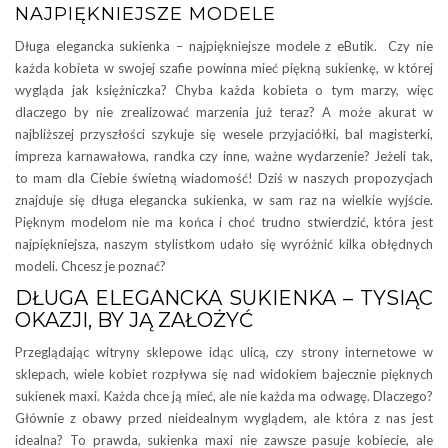
NAJPIĘKNIEJSZE MODELE
Długa elegancka sukienka – najpiękniejsze modele z eButik. Czy nie
każda kobieta w swojej szafie powinna mieć piękną sukienkę, w której
wygląda jak księżniczka? Chyba każda kobieta o tym marzy, więc
dlaczego by nie zrealizować marzenia już teraz? A może akurat w
najbliższej przyszłości szykuje się wesele przyjaciółki, bal magisterki,
impreza karnawałowa, randka czy inne, ważne wydarzenie? Jeżeli tak,
to mam dla Ciebie świetną wiadomość! Dziś w naszych propozycjach
znajduje się długa elegancka sukienka, w sam raz na wielkie wyjście.
Pięknym modelom nie ma końca i choć trudno stwierdzić, która jest
najpiękniejsza, naszym stylistkom udało się wyróżnić kilka obłędnych
modeli. Chcesz je poznać?
DŁUGA ELEGANCKA SUKIENKA – TYSIĄC
OKAZJI, BY JĄ ZAŁOŻYĆ
Przeglądając witryny sklepowe idąc ulicą, czy strony internetowe w
sklepach, wiele kobiet rozpływa się nad widokiem bajecznie pięknych
sukienek maxi. Każda chce ją mieć, ale nie każda ma odwagę. Dlaczego?
Głównie z obawy przed nieidealnym wyglądem, ale która z nas jest
idealna? To prawda, sukienka maxi nie zawsze pasuje kobiecie, ale