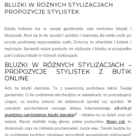
BLUZKI W RÓŻNYCH STYLIZACJACH
PROPOZYCJE STYLISTEK
Każda kobieta ma w swojej garderobie całe mnóstwo bluzek i
bluzeczek. Nosi się je do spodni i spódnic i stanowią dla wielu osób po
prostu podstawę wyposażenia szafy. Dotyczy to właściwie i kobiet, i
mężczyzn. Sprawdź nasze pomysły na stylizacje z bluzką w przypadku
pań i zobacz bluzki w różnych stylizacjach.
BLUZKI W RÓŻNYCH STYLIZACJACH –
PROPOZYCJE STYLISTEK Z BUTIK
ONLINE
Ach, te bluzki damskie. To z pewnością podstawa także Twojej
garderoby. O ile codziennie nie chodzisz w sukienkach, to potrzebujesz
czegoś, co można założyć do ulubionych spodni czy spódnic. W
szerokim asortymencie naszego sklepu internetowego
eButik.pl
znajdziesz najróżniejsze bluzki damskie
– idealne na co dzień oraz od
święta. Nasze stylistki mają głowy pełne pomysłów.
Nowy rok
to
doskonały czas na robienie postanowień, może więc Twoim będzie to,
że codziennie będziesz olśniewać wszystkich wspaniałymi stylizacjami?