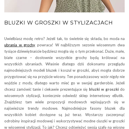
BLUZKI W GROSZKI W STYLIZACJACH
Uwielbiasz modę retro? Jeżeli tak, to świetnie się składa, bo moda na
ubrania w grochy
powraca! W najbliższym sezonie wiosennym dwa
tysiące dziewiętnaście będziesz mogła się o tym przekonać. Duże, małe,
białe czarne – dosłownie wszystkie grochy będą królować na
wszystkich ubraniach. Właśnie dlatego dziś dokonamy przeglądu
najmodniejszych modeli bluzek i koszul w groszki, abyś mogła dobrze
przygotować się na przyjście wiosny. Ten ponadczasowy wzór nigdy nie
wyjdzie z mody, dlatego warto mieć go w swojej garderobie. Jeżeli
chcesz zamówić tanie i ciekawie prezentujące się
bluzki w groszki
do
wiosennych stylizacji, koniecznie odwiedź sklep internetowy eButik.
Znajdziesz tam wiele propozycji modowych wpisujących się w
najświeższe trendy modowe. Najmodniejsze fasony bluzek dla
wszystkich kobiet dostępne są już teraz. Wystarczy zaczerpnąć
odrobiny inspiracji modowej i wykorzystywać modne ciuszki w groszki
w wiosennej stylizacji. To jak? Chcesz odświeżyć swoją szafę na wiosnę