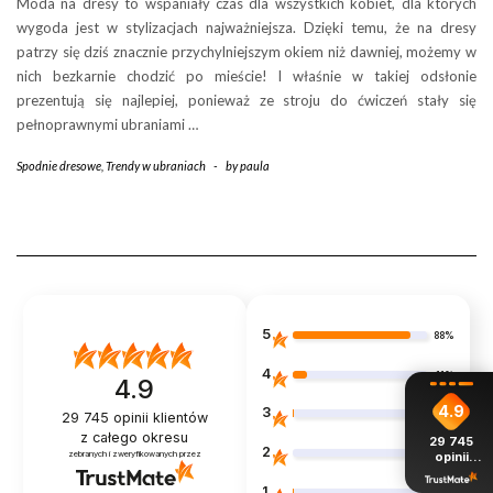
Moda na dresy to wspaniały czas dla wszystkich kobiet, dla których
wygoda jest w stylizacjach najważniejsza. Dzięki temu, że na dresy
patrzy się dziś znacznie przychylniejszym okiem niż dawniej, możemy w
nich bezkarnie chodzić po mieście! I właśnie w takiej odsłonie
prezentują się najlepiej, ponieważ ze stroju do ćwiczeń stały się
pełnoprawnymi ubraniami …
Spodnie dresowe
,
Trendy w ubraniach
-
by
paula
5
88%
4
11%
4.9
4.9
3
1%
29 745
opinii klientów
z całego okresu
29 745
2
0%
opinii
zebranych i zweryfikowanych przez
z całego
okresu
1