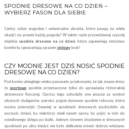
SPODNIE DRESOWE NA CO DZIEŃ –
WYBIERZ FASON DLA SIEBIE
Cenisz sobie wygodne i uniwersalne ubrania, które pasują na wiele
okazji i na prawie każdą pogodę? W takim razie przywdziewaj częściej
miękkie
spodnie dresowe na co dzień
, które zapewniają mnóstwo
komfortu i gwarantują zarazem
stylowy
look!
CZY MODNIE JEST DZIŚ NOSIĆ SPODNIE
DRESOWE NA CO DZIEŃ?
Pod koniec ubiegłego wieku panowało przekonanie, że tak zwane dresy
to
sportowe
spodnie przeznaczone tylko do uprawiania różnorakiej
aktywności fizycznej. Oprócz tego uchodziły one jeszcze za symbol
ulicznych chuliganów szeroko pojęte domowe spodnie robocze, które
można pobrudzić. Dawniej w spodniach dresowych wychodziło się
wyrzucić śmieci, bo niektórzy mieli nawet opory, by pójść w nich do
osiedlowego sklepu po bułki. Jednym słowem chodzenie w dresowych
spodniach po ulicy kiedyś nie było delikatnie mówić dobrze widziane.