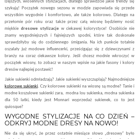
lżejszych, wiosennych stylizacjach, dlatego sprawdźcie jakie trendy się
szykują! Początek nowego sezonu w modzie zapowiada się przede
wszystkim wygodnie i komfortowo, ale także kolorowo. Dlatego na
przełomie pór roku oraz także przez całą wiosnę będziemy nosić
miękkie
dresowe stylizacje
w ciekawej kolorystyce! Osobiście nie
znamy wygodniejszych i fajniejszych spodni, które tak doskonale
sprawdziłyby się do codziennego śmigania. Na ich punkcie totalnie
oszalały już modowe influencerki, prześcigając się z dziewczynami z
branży na coraz ciekawsze kolory. Jeśli chcesz modnie wkroczyć w
początek wiosny, to zobacz w naszym wpisie na jakie fasony i kolory
dresów najlepiej postawić!
Jakie sukienki odmładzają? Jakie sukienki wyszczuplają? Najmodniejsze
kolorowe sukienki
. Czy kolorowe sukienki na wiosnę są modne? Tanie i
modne koszulowe sukienki zara, modna lou sukienka, modna sukienka
dla 50 latki, kiedy jest Monnari wyprzedaż sukienek, co to jest
quiosque?
WYGODNE STYLIZACJE NA CO DZIEŃ –
ODKRYJ MODNE DRESY NA NOWO!
Nie da się ukryć, że przez ostatnie miesiące słowo „dresowy” było