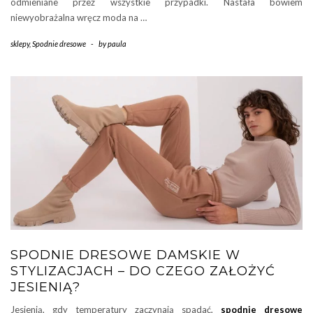
odmieniane przez wszystkie przypadki. Nastała bowiem
niewyobrażalna wręcz moda na …
sklepy
,
Spodnie dresowe
-
by
paula
SPODNIE DRESOWE DAMSKIE W
STYLIZACJACH – DO CZEGO ZAŁOŻYĆ
JESIENIĄ?
Jesienią, gdy temperatury zaczynają spadać,
spodnie dresowe