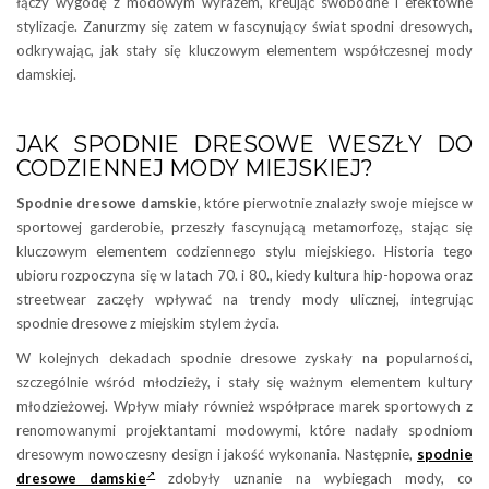
łączy wygodę z modowym wyrazem, kreując swobodne i efektowne
stylizacje. Zanurzmy się zatem w fascynujący świat spodni dresowych,
odkrywając, jak stały się kluczowym elementem współczesnej mody
damskiej.
JAK SPODNIE DRESOWE WESZŁY DO
CODZIENNEJ MODY MIEJSKIEJ?
Spodnie dresowe damskie
, które pierwotnie znalazły swoje miejsce w
sportowej garderobie, przeszły fascynującą metamorfozę, stając się
kluczowym elementem codziennego stylu miejskiego. Historia tego
ubioru rozpoczyna się w latach 70. i 80., kiedy kultura hip-hopowa oraz
streetwear zaczęły wpływać na trendy mody ulicznej, integrując
spodnie dresowe z miejskim stylem życia.
W kolejnych dekadach spodnie dresowe zyskały na popularności,
szczególnie wśród młodzieży, i stały się ważnym elementem kultury
młodzieżowej. Wpływ miały również współprace marek sportowych z
renomowanymi projektantami modowymi, które nadały spodniom
dresowym nowoczesny design i jakość wykonania. Następnie,
spodnie
dresowe damskie
zdobyły uznanie na wybiegach mody, co