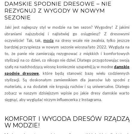
DAMSKIE SPODNIE DRESOWE – NIE
REZYGNUJ Z WYGODY W NOWYM
SEZONIE
Jaki jest najlepszy styl w modzie na ten sezon? Wygodny! Z jakimi
ubraniami najszybciej i najłatwiej go osiągniesz? Z dresowymi
oczywiście! Tak, tak,
moda
na dresy wcale nie zwalnia, tylko jeszcze
bardziej przyspiesza w nowym sezonie wiosna/lato 2022. Wygląda na
to, że panie nie zamierzają rezygnować z miękkich i komfortowych
stylizacji na co dzień, co nikogo nie dziwi. Dlatego przygotowując swoją
szafę na nadchodzącą wiosnę koniecznie uzupełnij ją w modne
damskie
spodnie dresowe
, które będą stanowić bazę wielu codziennych
stylizacji. Są doskonałym zamiennikiem dla jeansów lub spodni z
materiału, a na dodatek nie krępują ruchów i są uniwersalne. Dlatego
zobacz w naszym dzisiejszym wpisie po jakie dresy damskie warto
sięgnąć, aby wyglądać niczym influencerka z Instagrama.
KOMFORT I WYGODA DRESÓW RZĄDZĄ
W MODZIE!