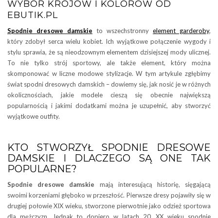
WYBÓR KROJÓW I KOLORÓW OD
EBUTIK.PL
Spodnie dresowe damskie
to wszechstronny
element garderoby
,
który zdobył serca wielu kobiet. Ich wyjątkowe połączenie wygody i
stylu sprawia, że są nieodzownym elementem dzisiejszej mody ulicznej.
To nie tylko strój sportowy, ale także element, który można
skomponować w liczne modowe stylizacje. W tym artykule zgłębimy
świat spodni dresowych damskich – dowiemy się, jak nosić je w różnych
okolicznościach, jakie modele cieszą się obecnie największą
popularnością i jakimi dodatkami można je uzupełnić, aby stworzyć
wyjątkowe outfity.
KTO STWORZYŁ SPODNIE DRESOWE
DAMSKIE I DLACZEGO SĄ ONE TAK
POPULARNE?
Spodnie dresowe damskie
mają interesującą historię, sięgającą
swoimi korzeniami głęboko w przeszłość. Pierwsze dresy pojawiły się w
drugiej połowie XIX wieku, stworzone pierwotnie jako odzież sportowa
dla mężczyzn. Jednak to dopiero w latach 20. XX wieku spodnie