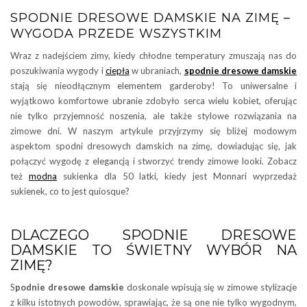
SPODNIE DRESOWE DAMSKIE NA ZIMĘ –
WYGODA PRZEDE WSZYSTKIM
Wraz z nadejściem zimy, kiedy chłodne temperatury zmuszają nas do
poszukiwania wygody i
ciepła
w ubraniach,
spodnie dresowe damskie
stają się nieodłącznym elementem garderoby! To uniwersalne i
wyjątkowo komfortowe ubranie zdobyło serca wielu kobiet, oferując
nie tylko przyjemność noszenia, ale także stylowe rozwiązania na
zimowe dni. W naszym artykule przyjrzymy się bliżej modowym
aspektom spodni dresowych damskich na zimę, dowiadując się, jak
połączyć wygodę z elegancją i stworzyć trendy zimowe looki. Zobacz
też
modna
sukienka dla 50 latki, kiedy jest Monnari wyprzedaż
sukienek, co to jest quiosque?
DLACZEGO SPODNIE DRESOWE
DAMSKIE TO ŚWIETNY WYBÓR NA
ZIMĘ?
S
podnie dresowe damskie
doskonale wpisują się w zimowe stylizacje
z kilku istotnych powodów, sprawiając, że są one nie tylko wygodnym,