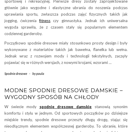
sportowej i rekreacyjnej. Pierwsze dresy zostały zaprojektowane
głównie jako wygodne i elastyczne ubrania do noszenia podczas
uprawiania sportu, zwłaszcza podczas zajęć fizycznych takich jak
jogging, ćwiczenia
fitness
czy gimnastyka. Jednak ich uniwersalna
wygoda sprawiła, że z czasem stały się popularnym elementem
codziennej garderoby.
Początkowo spodnie dresowe miały stosunkowo prosty design i były
wykonywane z materiałów takich jak bawełna, flanelka lub wełna.
Jednak wraz z rozwojem mody i technologii tekstylnych, zaczęły
pojawiać się w różnych wersjach, z nowymi krojami, wzorami …
Spodnie dresowe
-
by
paula
MODNE SPODNIE DRESOWE DAMSKIE –
WYGODNY SPOSÓB NA CHŁODY
W świecie mody
spodnie dresowe damskie
stanowią synonim
komfortu i stylu w jednym. Od sportowych początków po dzisiejsze
miejskie trendy, spodnie dresowe przeszły długą drogę, stając się
nieodłącznym elementem współczesnej garderoby. To ubranie, które