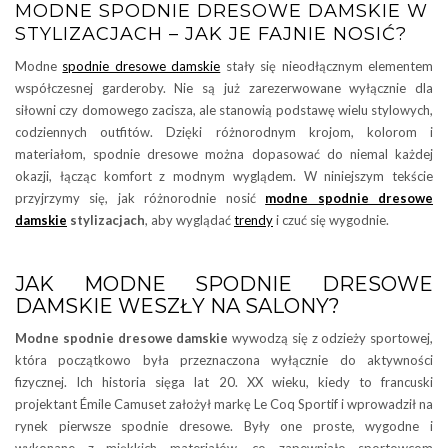
MODNE SPODNIE DRESOWE DAMSKIE W
STYLIZACJACH – JAK JE FAJNIE NOSIĆ?
Modne
spodnie dresowe damskie
stały się nieodłącznym elementem
współczesnej garderoby. Nie są już zarezerwowane wyłącznie dla
siłowni czy domowego zacisza, ale stanowią podstawę wielu stylowych,
codziennych outfitów. Dzięki różnorodnym krojom, kolorom i
materiałom, spodnie dresowe można dopasować do niemal każdej
okazji, łącząc komfort z modnym wyglądem. W niniejszym tekście
przyjrzymy się, jak różnorodnie nosić
modne spodnie dresowe
damskie
stylizacjach
, aby wyglądać
trendy
i czuć się wygodnie.
JAK MODNE SPODNIE DRESOWE
DAMSKIE WESZŁY NA SALONY?
Modne spodnie dresowe damskie
wywodzą się z odzieży sportowej,
która początkowo była przeznaczona wyłącznie do aktywności
fizycznej. Ich historia sięga lat 20. XX wieku, kiedy to francuski
projektant Émile Camuset założył markę Le Coq Sportif i wprowadził na
rynek pierwsze spodnie dresowe. Były one proste, wygodne i