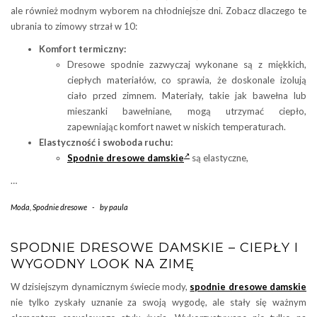
ale również modnym wyborem na chłodniejsze dni. Zobacz dlaczego te
ubrania to zimowy strzał w 10:
Komfort termiczny:
Dresowe spodnie zazwyczaj wykonane są z miękkich,
ciepłych materiałów, co sprawia, że doskonale izolują
ciało przed zimnem. Materiały, takie jak bawełna lub
mieszanki bawełniane, mogą utrzymać ciepło,
zapewniając komfort nawet w niskich temperaturach.
Elastyczność i swoboda ruchu:
Spodnie dresowe damskie
są elastyczne,
…
Moda
,
Spodnie dresowe
-
by
paula
SPODNIE DRESOWE DAMSKIE – CIEPŁY I
WYGODNY LOOK NA ZIMĘ
W dzisiejszym dynamicznym świecie mody,
spodnie dresowe damskie
nie tylko zyskały uznanie za swoją wygodę, ale stały się ważnym