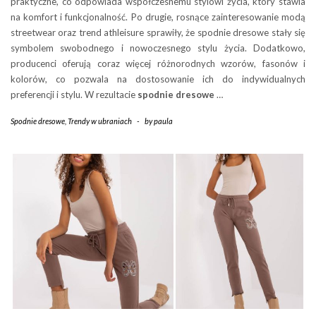
praktyczne, co odpowiada współczesnemu stylowi życia, który stawia
na komfort i funkcjonalność. Po drugie, rosnące zainteresowanie modą
streetwear oraz trend athleisure sprawiły, że spodnie dresowe stały się
symbolem swobodnego i nowoczesnego stylu życia. Dodatkowo,
producenci oferują coraz więcej różnorodnych wzorów, fasonów i
kolorów, co pozwala na dostosowanie ich do indywidualnych
preferencji i stylu. W rezultacie
spodnie dresowe
…
Spodnie dresowe
,
Trendy w ubraniach
-
by
paula