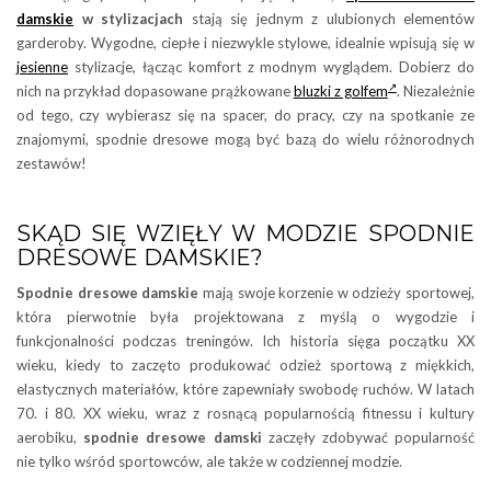
damskie
w stylizacjach
stają się jednym z ulubionych elementów
garderoby. Wygodne, ciepłe i niezwykle stylowe, idealnie wpisują się w
jesienne
stylizacje, łącząc komfort z modnym wyglądem. Dobierz do
nich na przykład dopasowane prążkowane
bluzki z golfem
. Niezależnie
od tego, czy wybierasz się na spacer, do pracy, czy na spotkanie ze
znajomymi, spodnie dresowe mogą być bazą do wielu różnorodnych
zestawów!
SKĄD SIĘ WZIĘŁY W MODZIE SPODNIE
DRESOWE DAMSKIE?
Spodnie dresowe damskie
mają swoje korzenie w odzieży sportowej,
która pierwotnie była projektowana z myślą o wygodzie i
funkcjonalności podczas treningów. Ich historia sięga początku XX
wieku, kiedy to zaczęto produkować odzież sportową z miękkich,
elastycznych materiałów, które zapewniały swobodę ruchów. W latach
70. i 80. XX wieku, wraz z rosnącą popularnością fitnessu i kultury
aerobiku,
spodnie dresowe damski
zaczęły zdobywać popularność
nie tylko wśród sportowców, ale także w codziennej modzie.