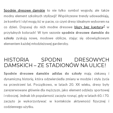
Spodnie dresowe damskie
to nie tylko symbol wygody, ale także
modny element szkolnych stylizacji! Współczesne trendy udowadniają,
że komfort i styl mogą iść w parze, co czyni dresy idealnym wyborem na
co dzień. Dopasuj do nich modne dresowe
bluzy bez kaptura
w
przytulnych kolorach! W tym sezonie
spodnie dresowe damskie do
szkoły
zyskują nowe, modowe oblicze, stając się obowiązkowym
elementem każdej młodzieżowej garderoby.
HISTORIA SPODNI DRESOWYCH
DAMSKICH – ZE STADIONÓW NA ULICE!
Spodnie dresowe damskie
adidas
do szkoły
mają ciekawą i
dynamiczną historię, która odzwierciedla zmiany w modzie i stylu życia
na przestrzeni lat. Początkowo, w latach 20. XX wieku, dresy były
zarezerwowane głównie dla mężczyzn, jako element odzieży sportowej
i roboczej. Jednak ich popularność zaczęła rosnąć, gdy w latach 60. i 70.
zaczęto je wykorzystywać w kontekście aktywności fizycznej i
codziennego użytku.