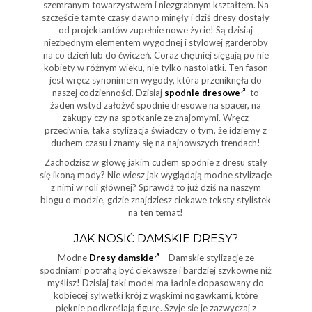
szemranym towarzystwem i niezgrabnym kształtem. Na
szczęście tamte czasy dawno minęły i dziś dresy dostały
od projektantów zupełnie nowe życie! Są dzisiaj
niezbędnym elementem wygodnej i stylowej garderoby
na co dzień lub do ćwiczeń. Coraz chętniej sięgają po nie
kobiety w różnym wieku, nie tylko nastolatki. Ten fason
jest wręcz synonimem wygody, która przeniknęła do
naszej codzienności. Dzisiaj
spodnie dresowe
to
żaden wstyd założyć spodnie dresowe na spacer, na
zakupy czy na spotkanie ze znajomymi. Wręcz
przeciwnie, taka stylizacja świadczy o tym, że idziemy z
duchem czasu i znamy się na najnowszych trendach!
Zachodzisz w głowę jakim cudem spodnie z dresu stały
się ikoną mody? Nie wiesz jak wyglądają modne stylizacje
z nimi w roli głównej? Sprawdź to już dziś na naszym
blogu o modzie, gdzie znajdziesz ciekawe teksty stylistek
na ten temat!
JAK NOSIĆ DAMSKIE DRESY?
Modne
Dresy damskie
– Damskie stylizacje ze
spodniami potrafią być ciekawsze i bardziej szykowne niż
myślisz! Dzisiaj taki model ma ładnie dopasowany do
kobiecej sylwetki krój z wąskimi nogawkami, które
pięknie podkreślają figurę. Szyje się je zazwyczaj z