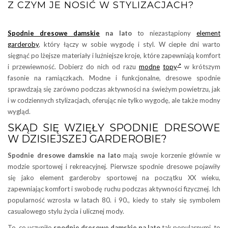
Z CZYM JE NOSIĆ W STYLIZACJACH?
Spodnie dresowe damskie
na lato
to niezastąpiony
element
garderoby
, który łączy w sobie wygodę i styl. W ciepłe dni warto
sięgnąć po lżejsze materiały i luźniejsze kroje, które zapewniają komfort
i przewiewność. Dobierz do nich od razu
modne
topy
w krótszym
fasonie na ramiączkach. Modne i funkcjonalne, dresowe spodnie
sprawdzają się zarówno podczas aktywności na świeżym powietrzu, jak
i w codziennych stylizacjach, oferując nie tylko wygodę, ale także modny
wygląd.
SKĄD SIĘ WZIĘŁY SPODNIE DRESOWE
W DZISIEJSZEJ GARDEROBIE?
Spodnie dresowe damskie na lato
mają swoje korzenie głównie w
modzie sportowej i rekreacyjnej. Pierwsze spodnie dresowe pojawiły
się jako element garderoby sportowej na początku XX wieku,
zapewniając komfort i swobodę ruchu podczas aktywności fizycznej. Ich
popularność wzrosła w latach 80. i 90., kiedy to stały się symbolem
casualowego stylu życia i ulicznej mody.
To, co uczyniło
spodnie dresowe damskie na lato
tak popularnymi, to