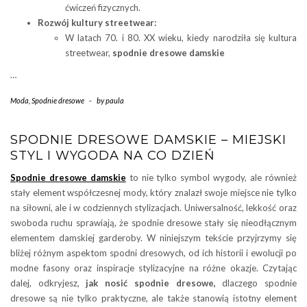
ćwiczeń fizycznych.
Rozwój kultury streetwear:
W latach 70. i 80. XX wieku, kiedy narodziła się kultura
streetwear,
spodnie dresowe damskie
…
Moda
,
Spodnie dresowe
-
by
paula
SPODNIE DRESOWE DAMSKIE – MIEJSKI
STYL I WYGODA NA CO DZIEŃ
Spodnie dresowe damskie
to nie tylko symbol wygody, ale również
stały element współczesnej mody, który znalazł swoje miejsce nie tylko
na siłowni, ale i w codziennych stylizacjach. Uniwersalność, lekkość oraz
swoboda ruchu sprawiają, że spodnie dresowe stały się nieodłącznym
elementem damskiej garderoby. W niniejszym tekście przyjrzymy się
bliżej różnym aspektom spodni dresowych, od ich historii i ewolucji po
modne fasony oraz inspiracje stylizacyjne na różne okazje. Czytając
dalej, odkryjesz,
jak nosić spodnie dresowe,
dlaczego spodnie
dresowe są nie tylko praktyczne, ale także stanowią istotny element