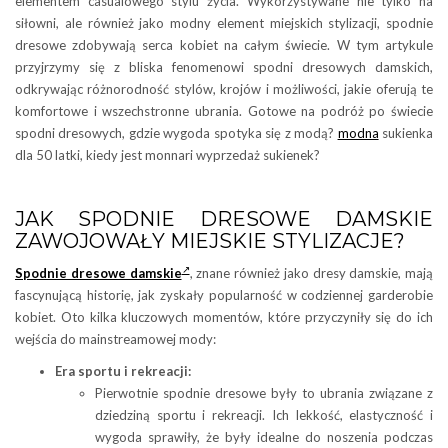
elementem casualowego stylu życia. Wykorzystywane nie tylko na
siłowni, ale również jako modny element miejskich stylizacji, spodnie
dresowe zdobywają serca kobiet na całym świecie. W tym artykule
przyjrzymy się z bliska fenomenowi spodni dresowych damskich,
odkrywając różnorodność stylów, krojów i możliwości, jakie oferują te
komfortowe i wszechstronne ubrania. Gotowe na podróż po świecie
spodni dresowych, gdzie wygoda spotyka się z modą?
modna
sukienka
dla 50 latki, kiedy jest monnari wyprzedaż sukienek?
JAK SPODNIE DRESOWE DAMSKIE
ZAWOJOWAŁY MIEJSKIE STYLIZACJE?
Spodnie dresowe damskie
, znane również jako dresy damskie, mają
fascynującą historię, jak zyskały popularność w codziennej garderobie
kobiet. Oto kilka kluczowych momentów, które przyczyniły się do ich
wejścia do mainstreamowej mody:
Era sportu i rekreacji:
Pierwotnie spodnie dresowe były to ubrania związane z
dziedziną sportu i rekreacji. Ich lekkość, elastyczność i
wygoda sprawiły, że były idealne do noszenia podczas