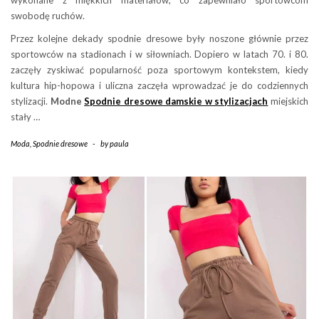
wykonane z miękkich materiałów, co zapewniało sportowcom
swobodę ruchów.
Przez kolejne dekady spodnie dresowe były noszone głównie przez
sportowców na stadionach i w siłowniach. Dopiero w latach 70. i 80.
zaczęły zyskiwać popularność poza sportowym kontekstem, kiedy
kultura hip-hopowa i uliczna zaczęła wprowadzać je do codziennych
stylizacji.
Modne
Spodnie dresowe damskie w stylizacjach
miejskich
stały …
Moda
,
Spodnie dresowe
-
by
paula