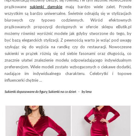
reprezentacją możemy cieszyć się również i w tym sezonie. Nowoczesne
prążkowane
sukienki damskie
mają bardzo wiele zalet. Przede
wszystkim są bardzo uniwersalne. Świetnie odnajdą się w stylizacjach
biurowych czy typowo codziennych. Wśród efektownych
prążkowanych propozycji dostępnych w ofercie sklepu eButik.pl
możemy również wyróżnić modele jak gdyby stworzone do tego, by
być bazą eleganckich stylizacji. Z pewnością warto je wziąć pod uwagę
szykując się do wyjścia na randkę czy do restauracji. Nowoczesne
sukienki w prążek różnią się od siebie fasonami oraz długością, co
znacznie ułatwi znalezienie modelu odpowiadającego indywidualnym
preferencjom. Wiele modeli zostało wzbogaconych o ciekawe dodatki,
nadające im indywidualnego charakteru. Celebrytki i topowe
influencerki chętnie …
Sukienki dopasowane do figury
,
Sukienki na co dzień
-
by
lena