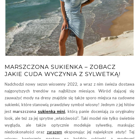
MARSZCZONA SUKIENKA – ZOBACZ
JAKIE CUDA WYCZYNIA Z SYLWETKĄ!
Nadchodzi nowy sezon wiosenny 2022, a wraz z nim świeża dostawa
najgorętszych trendów na najbliższe miesiące. Wśród dającej się
zauważyć mody na dresy znajdzie się także sporo miejsca na cudowne
sukienki, które stanowią prawdziwy symbol wiosny! Jednym z jej hitów
jest
marszczona
sukienka mini
, którą panie doceniają za oryginalny
look, ale też za jej sprytne „właściwości”. Taki model nie tylko świetnie
wygląda, ale także optycznie modeluje sylwetkę, maskując
niedoskonałości oraz
zarazem
eksponując jej największe atuty! Tej
wiosny koniecznie postaw na krótkie sukienki z modnymi