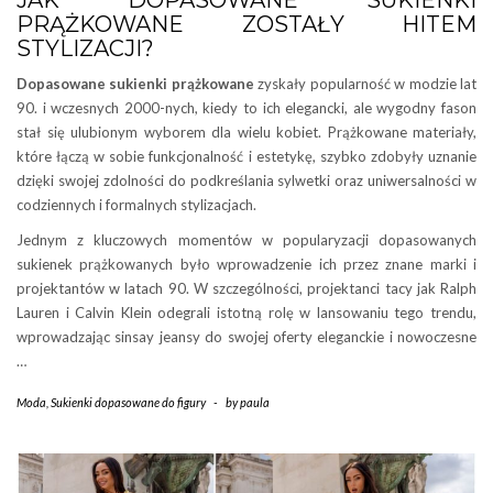
JAK DOPASOWANE SUKIENKI
PRĄŻKOWANE ZOSTAŁY HITEM
STYLIZACJI?
Dopasowane sukienki prążkowane
zyskały popularność w modzie lat
90. i wczesnych 2000-nych, kiedy to ich elegancki, ale wygodny fason
stał się ulubionym wyborem dla wielu kobiet. Prążkowane materiały,
które łączą w sobie funkcjonalność i estetykę, szybko zdobyły uznanie
dzięki swojej zdolności do podkreślania sylwetki oraz uniwersalności w
codziennych i formalnych stylizacjach.
Jednym z kluczowych momentów w popularyzacji dopasowanych
sukienek prążkowanych było wprowadzenie ich przez znane marki i
projektantów w latach 90. W szczególności, projektanci tacy jak Ralph
Lauren i Calvin Klein odegrali istotną rolę w lansowaniu tego trendu,
wprowadzając sinsay jeansy do swojej oferty eleganckie i nowoczesne
…
Moda
,
Sukienki dopasowane do figury
-
by
paula