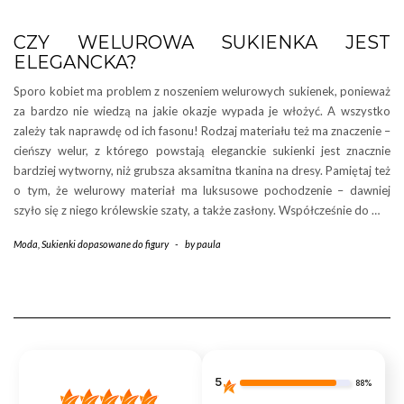
CZY WELUROWA SUKIENKA JEST
ELEGANCKA?
Sporo kobiet ma problem z noszeniem welurowych sukienek, ponieważ
za bardzo nie wiedzą na jakie okazje wypada je włożyć. A wszystko
zależy tak naprawdę od ich fasonu! Rodzaj materiału też ma znaczenie –
cieńszy welur, z którego powstają eleganckie sukienki jest znacznie
bardziej wytworny, niż grubsza aksamitna tkanina na dresy. Pamiętaj też
o tym, że welurowy materiał ma luksusowe pochodzenie – dawniej
szyło się z niego królewskie szaty, a także zasłony. Współcześnie do …
Moda
,
Sukienki dopasowane do figury
-
by
paula
5
88%