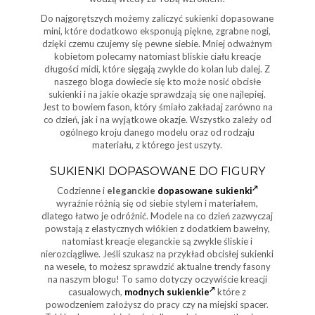
Do najgorętszych możemy zaliczyć sukienki dopasowane
mini, które dodatkowo eksponują piękne, zgrabne nogi,
dzięki czemu czujemy się pewne siebie. Mniej odważnym
kobietom polecamy natomiast bliskie ciału kreacje
długości midi, które sięgają zwykle do kolan lub dalej. Z
naszego bloga dowiecie się kto może nosić obcisłe
sukienki i na jakie okazje sprawdzają się one najlepiej.
Jest to bowiem fason, który śmiało zakładaj zarówno na
co dzień, jak i na wyjątkowe okazje. Wszystko zależy od
ogólnego kroju danego modelu oraz od rodzaju
materiału, z którego jest uszyty.
SUKIENKI DOPASOWANE DO FIGURY
Codzienne i
eleganckie
dopasowane sukienki
wyraźnie różnią się od siebie stylem i materiałem,
dlatego łatwo je odróżnić. Modele na co dzień zazwyczaj
powstają z elastycznych włókien z dodatkiem bawełny,
natomiast kreacje eleganckie są zwykle śliskie i
nierozciągliwe. Jeśli szukasz na przykład obcisłej sukienki
na wesele, to możesz sprawdzić aktualne trendy fasony
na naszym blogu! To samo dotyczy oczywiście kreacji
casualowych,
modnych sukienkie
które z
powodzeniem założysz do pracy czy na miejski spacer.