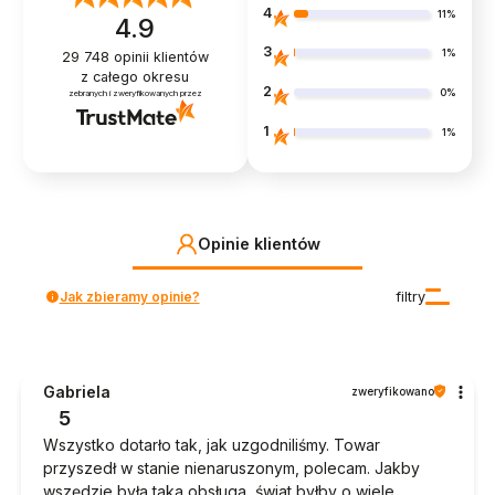
4
11%
4.9
3
1%
29 748
opinii klientów
z całego okresu
2
0%
zebranych i zweryfikowanych przez
1
1%
Opinie klientów
Jak zbieramy opinie?
filtry
Gabriela
zweryfikowano
5
Wszystko dotarło tak, jak uzgodniliśmy. Towar
przyszedł w stanie nienaruszonym, polecam. Jakby
wszędzie była taka obsługa, świat byłby o wiele