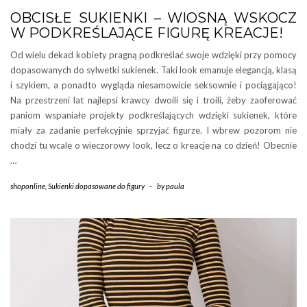
OBCISŁE SUKIENKI – WIOSNĄ WSKOCZ
W PODKREŚLAJĄCE FIGURĘ KREACJE!
Od wielu dekad kobiety pragną podkreślać swoje wdzięki przy pomocy
dopasowanych do sylwetki sukienek. Taki look emanuje elegancją, klasą
i szykiem, a ponadto wygląda niesamowicie seksownie i pociągająco!
Na przestrzeni lat najlepsi krawcy dwoili się i troili, żeby zaoferować
paniom wspaniałe projekty podkreślających wdzięki sukienek, które
miały za zadanie perfekcyjnie sprzyjać figurze. I wbrew pozorom nie
chodzi tu wcale o wieczorowy look, lecz o kreacje na co dzień! Obecnie
…
shoponline
,
Sukienki dopasowane do figury
-
by
paula