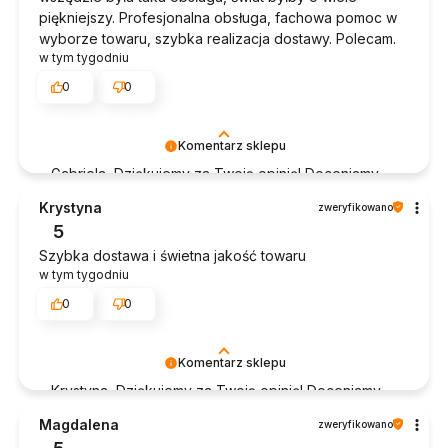
piękniejszy. Profesjonalna obsługa, fachowa pomoc w
wyborze towaru, szybka realizacja dostawy. Polecam.
w tym tygodniu
0
0
Komentarz sklepu
Gabriela, Dziękujemy za Twoją opinię! Doceniamy
czas poświęcony na podzielenie się z nami Twoim
Krystyna
zweryfikowano
doświadczeniem. Jesteśmy szczęśliwi, że mamy
5
takich klientów. Z pozdrowieniami, obsługa sklepu.
Szybka dostawa i świetna jakość towaru
w tym tygodniu
0
0
Komentarz sklepu
Krystyna, Dziękujemy za Twoją opinię! Doceniamy
czas poświęcony na podzielenie się z nami Twoim
Magdalena
zweryfikowano
doświadczeniem. Jesteśmy szczęśliwi, że mamy