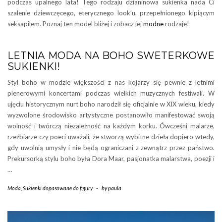
podczas upalnego lata! Tego rodzaju dzianinowa sukienka nada Ci
szalenie dziewczęcego, eterycznego look’u, przepełnionego kipiącym
seksapilem. Poznaj ten model bliżej i zobacz jej
modne
rodzaje!
LETNIA MODA NA BOHO SWETERKOWE
SUKIENKI!
Styl boho w modzie większości z nas kojarzy się pewnie z letnimi
plenerowymi koncertami podczas wielkich muzycznych festiwali. W
ujęciu historycznym nurt boho narodził się oficjalnie w XIX wieku, kiedy
wyzwolone środowisko artystyczne postanowiło manifestować swoją
wolność i twórczą niezależność na każdym korku. Ówcześni malarze,
rzeźbiarze czy poeci uważali, że stworzą wybitne dzieła dopiero wtedy,
gdy uwolnią umysły i nie będą ograniczani z zewnątrz przez państwo.
Prekursorką stylu boho była Dora Maar, pasjonatka malarstwa, poezji i
…
Moda
,
Sukienki dopasowane do figury
-
by
paula