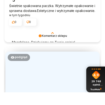
5
takich klientów. Z pozdrowieniami, obsługa sklepu.
Świetnie spakowana paczka. Wytrzymałe opakowanie i
sprawna dostawa.Estetyczne i wytrzymałe opakowanie.
w tym tygodniu
0
0
Komentarz sklepu
Magdalena, Dziękujemy za Twoją opinię!
Doceniamy czas poświęcony na podzielenie się z
nami Twoim doświadczeniem. Jesteśmy szczęśliwi,
że mamy takich klientów. Z pozdrowieniami, obsługa
podgląd
sklepu.
4.9
29 748
opinii
z całego
okresu