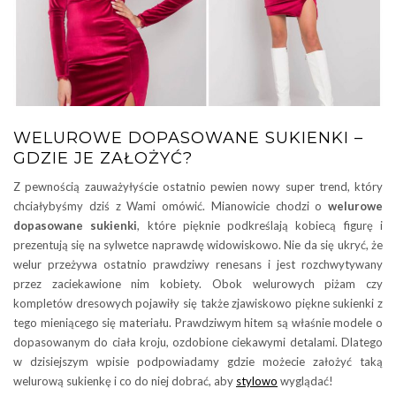
WELUROWE DOPASOWANE SUKIENKI –
GDZIE JE ZAŁOŻYĆ?
Z pewnością zauważyłyście ostatnio pewien nowy super trend, który
chciałybyśmy dziś z Wami omówić. Mianowicie chodzi o
welurowe
dopasowane sukienki
, które pięknie podkreślają kobiecą figurę i
prezentują się na sylwetce naprawdę widowiskowo. Nie da się ukryć, że
welur przeżywa ostatnio prawdziwy renesans i jest rozchwytywany
przez zaciekawione nim kobiety. Obok welurowych piżam czy
kompletów dresowych pojawiły się także zjawiskowo piękne sukienki z
tego mieniącego się materiału. Prawdziwym hitem są właśnie modele o
dopasowanym do ciała kroju, ozdobione ciekawymi detalami. Dlatego
w dzisiejszym wpisie podpowiadamy gdzie możecie założyć taką
welurową sukienkę i co do niej dobrać, aby
stylowo
wyglądać!