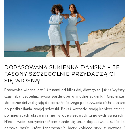
DOPASOWANA SUKIENKA DAMSKA – TE
FASONY SZCZEGÓLNIE PRZYDADZĄ CI
SIĘ WIOSNĄ!
Prawowita wiosna jest już z nami od kilku dni, dlatego to już najwyższy
czas, aby uzupełnić swoją garderobę o modne sukienki! Cieplejsze,
słoneczne dni zachęcają do coraz śmielszego pokazywania ciała, a także
do podkreślania swojej sylwetki. Pokaż wreszcie swoją kobiecą stronę
po miesiącach ukrywania się w oversizeowych zimowych swetrach!
Niech Twoim sprzymierzeńcem stanie się teraz dopasowana sukienka
damska basic, które fenomenalnie łączy kobiecy szyk z wygodą i