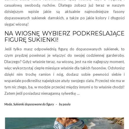
casualową swobodą ruchów. Dlatego zobacz już teraz w naszym
dzisiejszym wpisie jakie są aktualnie najmodniejsze fasony
dopasowanych sukienek damskich, a także po jakie kolory i długości
sięgać wiosną!
NA WIOSNĘ WYBIERZ PODKREŚLAJĄCE
FIGURĘ SUKIENKI!
Jeśli tylko masz odpowiednią figurę do dopasowanych sukienek, to
czym prędzej powinnaś je włączyć do swojej codziennej garderoby.
Dlaczego? Gdyż właśnie teraz, na wiosnę, jest na nie najlepszy moment,
więc wykorzystaj ciepłe miesiące właśnie dla takich fasonów. Odsłonisz
dzięki nim trochę ramion i nóg, dodasz sobie pewności siebie i
wspaniale podkreślisz największe atuty swojego ciała. Przecież nie ma w
tym nic złego, ba, w modzie przecież między innymi o to właśnie chodzi!
Zatem jeśli posiadasz nienaganną sylwetkę …
Moda
,
Sukienki dopasowane do figury
-
by
paula