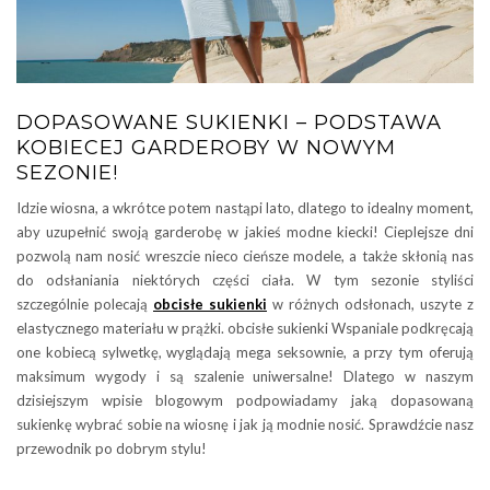
DOPASOWANE SUKIENKI – PODSTAWA
KOBIECEJ GARDEROBY W NOWYM
SEZONIE!
Idzie wiosna, a wkrótce potem nastąpi lato, dlatego to idealny moment,
aby uzupełnić swoją garderobę w jakieś modne kiecki! Cieplejsze dni
pozwolą nam nosić wreszcie nieco cieńsze modele, a także skłonią nas
do odsłaniania niektórych części ciała. W tym sezonie styliści
szczególnie polecają
obcisłe sukienki
w różnych odsłonach, uszyte z
elastycznego materiału w prążki. obcisłe sukienki Wspaniale podkręcają
one kobiecą sylwetkę, wyglądają mega seksownie, a przy tym oferują
maksimum wygody i są szalenie uniwersalne! Dlatego w naszym
dzisiejszym wpisie blogowym podpowiadamy jaką dopasowaną
sukienkę wybrać sobie na wiosnę i jak ją modnie nosić. Sprawdźcie nasz
przewodnik po dobrym stylu!