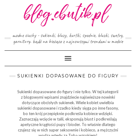
Skip
to
content
modne ciuchy - sukienki, bluzy, kurtki, spodnie, bluzki, swetry,
garnitury. bądź na bieżąco z najnowszymi trendami w modzie
Toggle
Navigation
SUKIENKI DOPASOWANE DO FIGURY
Sukienki dopasowane do figury i nie tylko. W tej kategorii
z blogowymi wpisami znajdziecie najświeższe nowinki
dotyczące obcisłych sukienek. Wiele kobiet uwielbia
sukienki dopasowane i rzadko kiedy sięga po inne fasony,
bo ten krój przepięknie podkreśla kobiece wdzięki.
Zaznaczają wcięcie w talii, eksponują biust i podkreślają
apetyczne krągłości pupy i bioder. To właśnie dlatego
czujesz się w nich super seksownie i kobieco, a mężczyźni
wodzą wtedy za Tobą wzrokiem!