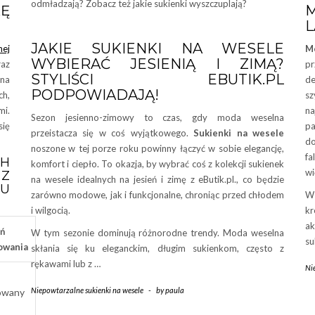
odmładzają? Zobacz też jakie sukienki wyszczuplają?
KĘ
M
L
JAKIE SUKIENKI NA WESELE
nej
M
WYBIERAĆ JESIENIĄ I ZIMĄ?
raz
pr
STYLIŚCI EBUTIK.PL
na
de
PODPOWIADAJĄ!
h,
sz
mi.
na
Sezon jesienno-zimowy to czas, gdy moda weselna
się
pa
przeistacza się w coś wyjątkowego.
Sukienki na wesele
do
noszone w tej porze roku powinny łączyć w sobie elegancję,
fa
CH
komfort i ciepło. To okazja, by wybrać coś z kolekcji sukienek
wi
 Z
na wesele idealnych na jesień i zimę z eButik.pl., co będzie
NU
zarówno modowe, jak i funkcjonalne, chroniąc przed chłodem
W 
i wilgocią.
kr
ak
ń
W tym sezonie dominują różnorodne trendy. Moda weselna
su
owania
skłania się ku eleganckim, długim sukienkom, często z
rękawami lub z …
Ni
Niepowtarzalne sukienki na wesele
-
by
paula
owany