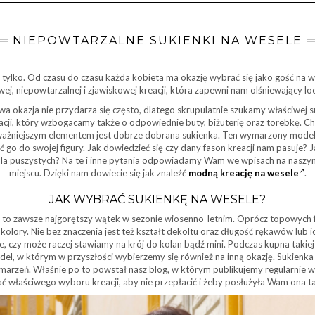
NIEPOWTARZALNE SUKIENKI NA WESELE
e tylko. Od czasu do czasu każda kobieta ma okazję wybrać się jako gość na
j, niepowtarzalnej i zjawiskowej kreacji, która zapewni nam olśniewający loo
a okazja nie przydarza się często, dlatego skrupulatnie szukamy właściwej s
zacji, który wzbogacamy także o odpowiednie buty, biżuterię oraz torebkę. C
jważniejszym elementem jest dobrze dobrana sukienka. Ten wymarzony model
go do swojej figury. Jak dowiedzieć się czy dany fason kreacji nam pasuje? Ja
dla puszystych? Na te i inne pytania odpowiadamy Wam we wpisach na naszym
miejscu. Dzięki nam dowiecie się jak znaleźć
modną kreację na wesele
.
JAK WYBRAĆ SUKIENKĘ NA WESELE?
 to zawsze najgorętszy wątek w sezonie wiosenno-letnim. Oprócz topowych
olory. Nie bez znaczenia jest też kształt dekoltu oraz długość rękawów lub 
ele, czy może raczej stawiamy na krój do kolan bądź mini. Podczas kupna takie
el, w którym w przyszłości wybierzemy się również na inną okazję. Sukienka
h marzeń. Właśnie po to powstał nasz blog, w którym publikujemy regularnie w
ać właściwego wyboru kreacji, aby nie przepłacić i żeby posłużyła Wam ona ta