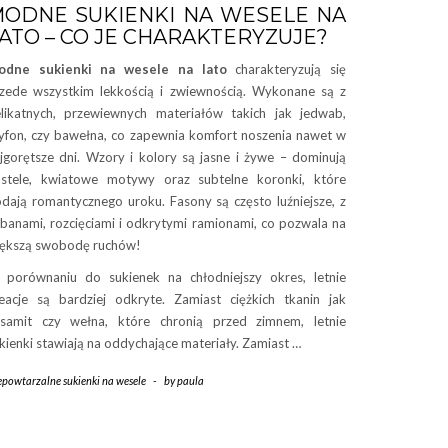
ODNE SUKIENKI NA WESELE NA
ATO – CO JE CHARAKTERYZUJE?
odne sukienki na wesele na lato
charakteryzują się
zede wszystkim lekkością i zwiewnością. Wykonane są z
likatnych, przewiewnych materiałów takich jak jedwab,
yfon, czy bawełna, co zapewnia komfort noszenia nawet w
jgorętsze dni. Wzory i kolory są jasne i żywe – dominują
stele, kwiatowe motywy oraz subtelne koronki, które
dają romantycznego uroku. Fasony są często luźniejsze, z
lbanami, rozcięciami i odkrytymi ramionami, co pozwala na
ększą swobodę ruchów!
porównaniu do sukienek na chłodniejszy okres, letnie
eacje są bardziej odkryte. Zamiast ciężkich tkanin jak
samit czy wełna, które chronią przed zimnem, letnie
kienki stawiają na oddychające materiały. Zamiast …
epowtarzalne sukienki na wesele
-
by
paula