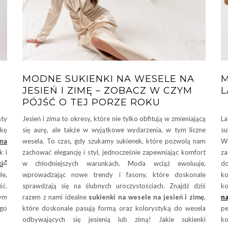
MODNE SUKIENKI NA WESELE NA
M
JESIEŃ I ZIMĘ – ZOBACZ W CZYM
L
PÓJŚĆ O TEJ PORZE ROKU
sty
Jesień i zima to okresy, które nie tylko obfitują w zmieniającą
La
nkę
się aurę, ale także w wyjątkowe wydarzenia, w tym liczne
su
 na
wesela. To czas, gdy szukamy sukienek, które pozwolą nam
W 
k i
zachować elegancję i styl, jednocześnie zapewniając komfort
z
ki
w chłodniejszych warunkach. Moda wciąż ewoluuje,
do
le,
wprowadzając nowe trendy i fasony, które doskonale
ko
ść.
sprawdzają się na ślubnych uroczystościach. Znajdź dziś
ko
ym
razem z nami idealne
sukienki na wesele na jesień i zimę
,
n
go
które doskonale pasują formą oraz kolorystyką do wesela
pe
odbywających się jesienią lub zimą! Jakie sukienki
ko