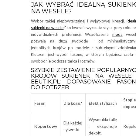
JAK WYBRAĆ IDEALNĄ SUKIEN
NA WESELE?
Wybór takiej niepowtarzalnej i wyjątkowej kreacji,
ideal
sukienki na wesele
to kwestia wyczucia stylu, pory roku o
indywidualnych preferencji. Współczesna
moda
wesel
pozwala na dużą swobodę – od minimalistycznyc
jednolitych krojów po modele z subtelnymi zdobienia
Kluczem jest wybór fasonu, w którym będziesz czuła 
swobodnie podczas tańca i rozmów.
SZYBKIE ZESTAWIENIE POPULARNY
KROJÓW SUKIENEK NA WESELE
EBUTIK.PL: DOPASOWANIE FASO
DO POTRZEB
Stopie
Fason
Dla kogo?
Efekt stylizacji
dopas
Wysmukla talię
Dla każdej
Kopertowy
i eksponuje
Regul
sylwetki
dekolt.