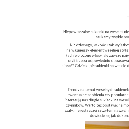
Niepowtarzalne sukienki na wesele i ni
szukamy zwykle nowe
Nic dziwnego, w końcu tak wyjątkow
najważniejszy element weselnej styli
ładnie ułożone włosy, ale zawsze na
czyli trzeba odpowiednio dopasować 
ubrań? Gdzie kupić sukienki na wesele 
Trendy na temat weselnych sukienek
ewentualne zdobienia czy popularne k
interesują nas długie sukienki na wes
czynników. Warto też postawić na mod
szafy, nie jest raczej szczytem naszyc
dowiecie się jak dokon