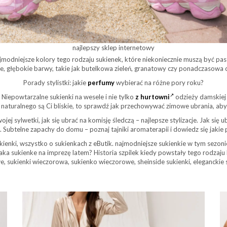
najlepszy sklep internetowy
odniejsze kolory tego rodzaju sukienek, które niekoniecznie muszą być pas
e, głębokie barwy, takie jak butelkowa zieleń, granatowy czy ponadczasowa 
Porady stylistki: jakie
perfumy
wybierać na różne pory roku?
Niepowtarzalne sukienki na wesele i nie tylko
z hurtowni
odzieży damskiej
 naturalnego są Ci bliskie, to sprawdź jak przechowywać zimowe ubrania, aby z
ej sylwetki, jak się ubrać na komisję śledczą – najlepsze stylizacje. Jak się u
 Subtelne zapachy do domu – poznaj tajniki aromaterapii i dowiedz się jakie
ukienki, wszystko o sukienkach z eButik. najmodniejsze sukienkie w tym sezoni
 jaka sukienke na imprezę latem? Historia szpilek kiedy powstały tego rodzaju
, sukienki wieczorowa, sukienko wieczorowe, sheinside sukienki, eleganckie s