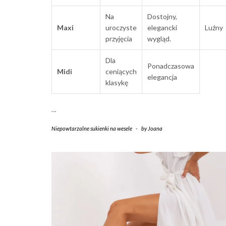
Na
Dostojny,
Maxi
uroczyste
elegancki
Luźny
przyjęcia
wygląd.
Dla
Ponadczasowa
Midi
ceniących
elegancja
klasykę
…
Niepowtarzalne sukienki na wesele
-
by
Joana