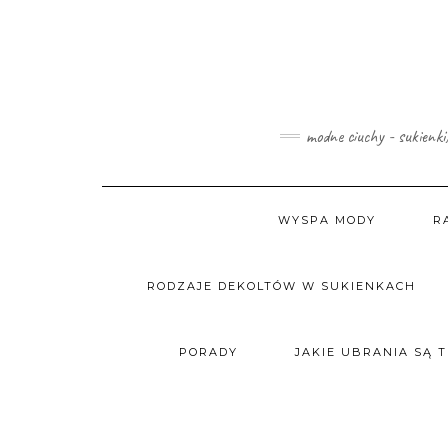
Skip
to
content
modne ciuchy - sukienki
WYSPA MODY
R
RODZAJE DEKOLTÓW W SUKIENKACH
PORADY
JAKIE UBRANIA SĄ 