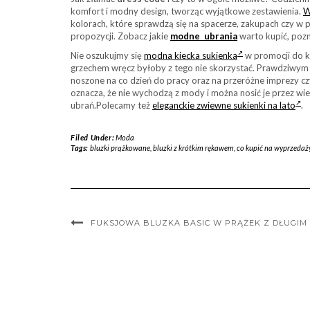
komfort i modny design, tworząc wyjątkowe zestawienia.
W
kolorach, które sprawdzą się na spacerze, zakupach czy w pr
propozycji. Zobacz jakie
modne ubrania
warto kupić, poz
Nie oszukujmy się
modna kiecka sukienka
w promocji do ku
grzechem wręcz byłoby z tego nie skorzystać. Prawdziwym 
noszone na co dzień do pracy oraz na przeróżne imprezy cz
oznacza, że nie wychodzą z mody i można nosić je przez wi
ubrań.Polecamy też
eleganckie zwiewne sukienki na lato
.
Filed Under:
Moda
Tags:
bluzki prążkowane
,
bluzki z krótkim rękawem
,
co kupić na wyprzedaż
FUKSJOWA BLUZKA BASIC W PRĄŻEK Z DŁUGI