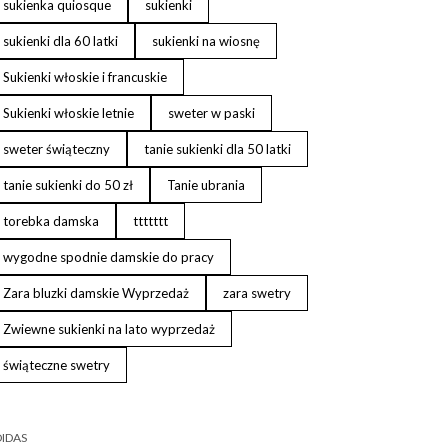
sukienka quiosque
sukienki
sukienki dla 60 latki
sukienki na wiosnę
Sukienki włoskie i francuskie
Sukienki włoskie letnie
sweter w paski
sweter świąteczny
tanie sukienki dla 50 latki
tanie sukienki do 50 zł
Tanie ubrania
torebka damska
ttttttt
wygodne spodnie damskie do pracy
Zara bluzki damskie Wyprzedaż
zara swetry
Zwiewne sukienki na lato wyprzedaż
świąteczne swetry
IDAS