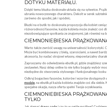
DOTYKU MATERIAŁU.
Dzięki temu bluzka doskonale układa się na sylwetce. Prążko
ubraniu nowoczesnego charakteru. Dekolt w serek subtelnie 
zarówno do spodni, jak i spódnic.
Bluzki na e butik to doskonała propozycja dla kobiet cenią
różnorodności fasonów, każda kobieta może znaleźć coś dla
niezobowiązujące spotkania ze znajomymi, jak również na b
CIEMNONIEBIESKA PRĄŻKOWANA
Warto także zwrócić uwagę na uniwersalność kolorystyki. 
Może być kombinowany z bielą, szarościami, a nawet bardzie
akcesoria, by nadać strojowi własny, niepowtarzalny charak
Zapraszamy do odwiedzenia ebutik.pl, gdzie znajdziesz sze
zestawień. Nasz sklep online to nie tylko bogaty wybór mo
niezbędne do stworzenia stylowego i funkcjonalnego looku 
Odkryj bogactwo fasonów, kolorów i wzorów dostępnych w
modzie
, na ebutik.pl każda kobieta znajdzie coś dla siebie.
specjalne okazje, nasza oferta spełni Twoje oczekiwania.
CIEMNONIEBIESKA PRĄŻKOWANA 
TYLKO
Jak złamać
dress code
i czy to w ogóle możliwe? Codzienn