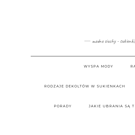
Skip
to
content
modne ciuchy - sukienki
WYSPA MODY
R
RODZAJE DEKOLTÓW W SUKIENKACH
PORADY
JAKIE UBRANIA SĄ 