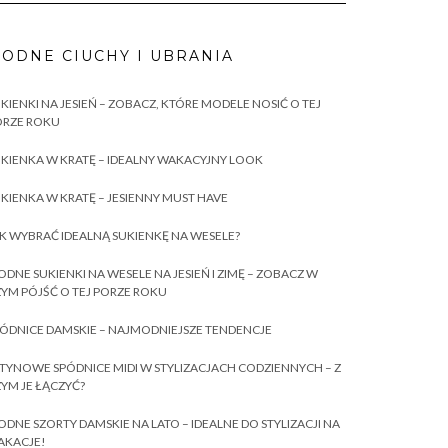
ODNE CIUCHY I UBRANIA
KIENKI NA JESIEŃ – ZOBACZ, KTÓRE MODELE NOSIĆ O TEJ
ORZE ROKU
KIENKA W KRATĘ – IDEALNY WAKACYJNY LOOK
KIENKA W KRATĘ – JESIENNY MUST HAVE
K WYBRAĆ IDEALNĄ SUKIENKĘ NA WESELE?
DNE SUKIENKI NA WESELE NA JESIEŃ I ZIMĘ – ZOBACZ W
YM PÓJŚĆ O TEJ PORZE ROKU
ÓDNICE DAMSKIE – NAJMODNIEJSZE TENDENCJE
TYNOWE SPÓDNICE MIDI W STYLIZACJACH CODZIENNYCH – Z
YM JE ŁĄCZYĆ?
DNE SZORTY DAMSKIE NA LATO – IDEALNE DO STYLIZACJI NA
AKACJE!