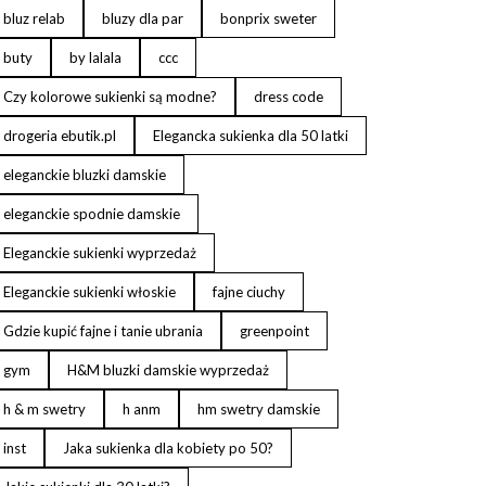
bluz relab
bluzy dla par
bonprix sweter
buty
by lalala
ccc
Czy kolorowe sukienki są modne?
dress code
drogeria ebutik.pl
Elegancka sukienka dla 50 latki
eleganckie bluzki damskie
eleganckie spodnie damskie
Eleganckie sukienki wyprzedaż
Eleganckie sukienki włoskie
fajne ciuchy
Gdzie kupić fajne i tanie ubrania
greenpoint
gym
H&M bluzki damskie wyprzedaż
h & m swetry
h anm
hm swetry damskie
inst
Jaka sukienka dla kobiety po 50?