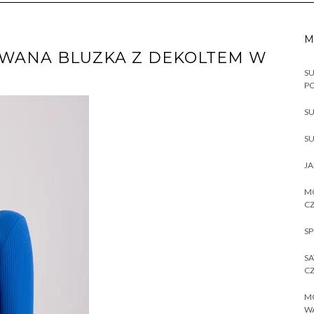
M
OWANA BLUZKA Z DEKOLTEM W
SU
P
SU
SU
JA
MO
CZ
SP
SA
CZ
MO
W