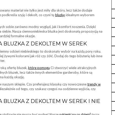
wany materiał nie tylko jest miły dla skóry, lecz także dodaje
podkreśla szyję i dekolt, co czyni tę
bluzkę
idealnym wyborem
cych sobie zarówno modny wygląd, jak i komfort noszenia. Dzięki
 siebie. Nasza ciemnoniebieska bluzka jest doskonałą propozycją na
ardziej formalne okazje.
 BLUZKA Z DEKOLTEM W SEREK
Ciemny odcień niebieskiego to doskonały wybór na każdą porę roku.
j żywymi kolorami jak róż czy żółć. Dodaj do tego biżuterię lub inne
ter.
roką ofertę bluzek,
które pomogą
Ci stworzyć wiele atrakcyjnych
dnych bluzek, lecz także innych elementów garderoby, które są
na każdą okazję.
 naszym sklepie. Czy preferujesz klasykę czy nowoczesne
trendy w
 Niezależnie od tego, czy szukasz czegoś na codzienne wyjścia, czy
BLUZKA Z DEKOLTEM W SEREK I NIE
e stylizacje nie muszą być nudne! Nasze
sukienki na co dzień
łączą