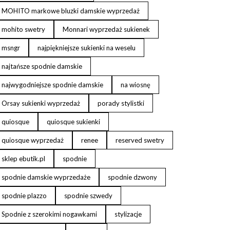
MOHITO markowe bluzki damskie wyprzedaż
mohito swetry
Monnari wyprzedaż sukienek
msngr
najpiękniejsze sukienki na weselu
najtańsze spodnie damskie
najwygodniejsze spodnie damskie
na wiosnę
Orsay sukienki wyprzedaż
porady stylistki
quiosque
quiosque sukienki
quiosque wyprzedaż
renee
reserved swetry
sklep ebutik.pl
spodnie
spodnie damskie wyprzedaże
spodnie dzwony
spodnie plazzo
spodnie szwedy
Spodnie z szerokimi nogawkami
stylizacje