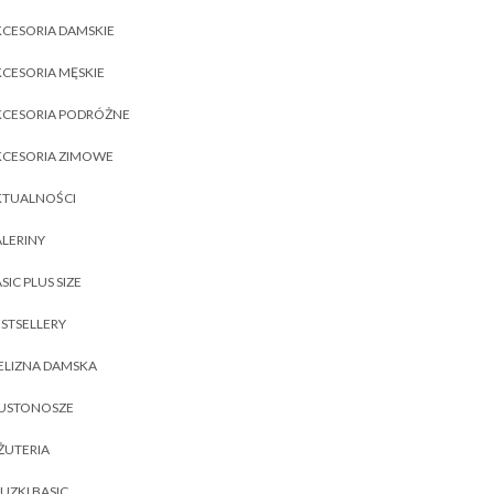
CESORIA DAMSKIE
CESORIA MĘSKIE
KCESORIA PODRÓŻNE
KCESORIA ZIMOWE
KTUALNOŚCI
LERINY
SIC PLUS SIZE
STSELLERY
ELIZNA DAMSKA
IUSTONOSZE
ŻUTERIA
UZKI BASIC