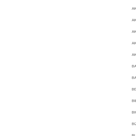
AK
AK
A
A
A
BA
BA
BE
BI
B
BI
BL