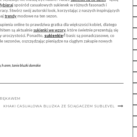
ybieraj
spośród casualowych sukienek w różnych fasonach i
acy. Stwórz swój autorski look, korzystając z naszych inspirujących
naj
trendy
modowe na ten sezon.
pienia online to prawdziwa gratka dla większości kobiet, dlatego
hitem są aktualnie
sukienki we wzory
, które świetnie prezentują się
y uroczystości. Ponadto,
sukienkie
basic są ponadczasowe, co
ele sezonów, oszczędzając pieniądze na ciągłym zakupie nowych
y
,
h anm
,
tanie bluzki damskie
M RĘKAWEM
KHAKI CASUALOWA BLUZKA ZE ŚCIĄGACZEM SUBLEVEL