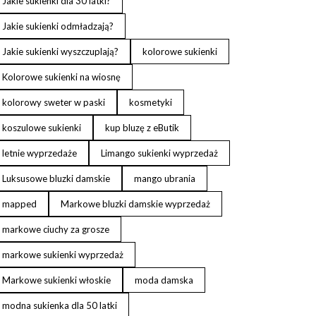
Jakie sukienki dla 30 latki?
Jakie sukienki odmładzają?
Jakie sukienki wyszczuplają?
kolorowe sukienki
Kolorowe sukienki na wiosnę
kolorowy sweter w paski
kosmetyki
koszulowe sukienki
kup bluzę z eButik
letnie wyprzedaże
Limango sukienki wyprzedaż
Luksusowe bluzki damskie
mango ubrania
mapped
Markowe bluzki damskie wyprzedaż
markowe ciuchy za grosze
markowe sukienki wyprzedaż
Markowe sukienki włoskie
moda damska
modna sukienka dla 50 latki