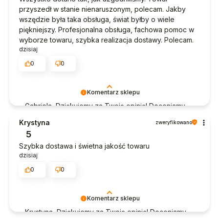
przyszedł w stanie nienaruszonym, polecam. Jakby
wszędzie była taka obsługa, świat byłby o wiele
piękniejszy. Profesjonalna obsługa, fachowa pomoc w
wyborze towaru, szybka realizacja dostawy. Polecam.
dzisiaj
0
0
Komentarz sklepu
Gabriela, Dziękujemy za Twoją opinię! Doceniamy
czas poświęcony na podzielenie się z nami Twoim
Krystyna
zweryfikowano
doświadczeniem. Jesteśmy szczęśliwi, że mamy
5
takich klientów. Z pozdrowieniami, obsługa sklepu.
Szybka dostawa i świetna jakość towaru
dzisiaj
0
0
Komentarz sklepu
Krystyna, Dziękujemy za Twoją opinię! Doceniamy