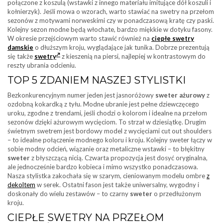
połączone z koszulą (wstawki z innego materiału imitujące dół koszuli i
kołnierzyk). Jeśli mowa o wzorach, warto stawiać na swetry na przełom
sezonów z motywami norweskimi czy w ponadczasową kratę czy paski.
Kolejny sezon modne będą włochate, bardzo miękkie w dotyku fasony.
W okresie przejściowym warto stawić również na
ciepłe swetry
damskie
o dłuższym kroju, wyglądające jak tunika. Dobrze prezentują
się także
swetry
z kieszenią na piersi, najlepiej w kontrastowym do
reszty ubrania odcieniu.
TOP 5 ZDANIEM NASZEJ STYLISTKI
Bezkonkurencyjnym numer jeden jest jasnoróżowy
sweter ażurowy
z
ozdobną kokardką z tyłu. Modne ubranie jest pełne dziewczęcego
uroku, zgodne z trendami, jeśli chodzi o kolorom i idealne na przełom
sezonów dzięki ażurowym wycięciom. To strzał w dziesiątkę. Drugim
świetnym swetrem jest bordowy model z wycięciami cut out shoulders
– to idealne połączenie modnego koloru i kroju. Kolejny sweter łączy w
sobie modny odcień, wiązanie oraz metaliczne wstawki – to błękitny
sweter
z błyszczącą nicią. Czwarta propozycja jest dosyć oryginalna,
ale jednocześnie bardzo kobieca i mimo wszystko ponadczasowa.
Nasza stylistka zakochała się w szarym, cieniowanym modelu ombre
z
dekoltem
w serek. Ostatni fason jest także uniwersalny, wygodny i
doskonały do wielu zestawów – to czarny
sweter
o przedłużonym
kroju.
CIEPŁE SWETRY NA PRZEŁOM