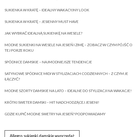
SUKIENKA W KRATĘ – IDEALNY WAKACYJNY LOOK
SUKIENKA W KRATĘ – JESIENNY MUST HAVE
JAK WYBRAĆ IDEALNĄ SUKIENKĘ NA WESELE?
MODNE SUKIENKI NA WESELE NA JESIEŃ I ZIMĘ – ZOBACZ W CZYM PÓJŚĆ O
TEJ PORZE ROKU
SPÓDNICE DAMSKIE – NAJMODNIEJSZE TENDENCJE
SATYNOWE SPÓDNICE MIDI W STYLIZACJACH CODZIENNYCH – Z CZYM JE
ŁĄCZYĆ?
MODNE SZORTY DAMSKIE NA LATO – IDEALNE DO STYLIZACJI NA WAKACJE!
KRÓTKI SWETER DAMSKI – HIT NADCHODZĄCEJ JESIENI!
GDZIE KUPIĆ MODNE SWETRY NA JESIEŃ? PODPOWIADAMY
Allegro sukienki damskie wyprzedaż