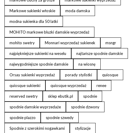
markowe ciuchy za grosze
markowe sukienki wyprzedaż
Markowe sukienki włoskie
moda damska
modna sukienka dla 50 latki
MOHITO markowe bluzki damskie wyprzedaż
mohito swetry
Monnari wyprzedaż sukienek
msngr
najpiękniejsze sukienki na weselu
najtańsze spodnie damskie
najwygodniejsze spodnie damskie
na wiosnę
Orsay sukienki wyprzedaż
porady stylistki
quiosque
quiosque sukienki
quiosque wyprzedaż
renee
reserved swetry
sklep ebutik.pl
spodnie
spodnie damskie wyprzedaże
spodnie dzwony
spodnie plazzo
spodnie szwedy
Spodnie z szerokimi nogawkami
stylizacje