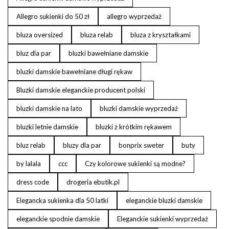
Allegro sukienki do 50 zł
allegro wyprzedaż
bluza oversized
bluza relab
bluza z kryształkami
bluz dla par
bluzki bawełniane damskie
bluzki damskie bawełniane długi rękaw
Bluzki damskie eleganckie producent polski
bluzki damskie na lato
bluzki damskie wyprzedaż
bluzki letnie damskie
bluzki z krótkim rękawem
bluz relab
bluzy dla par
bonprix sweter
buty
by lalala
ccc
Czy kolorowe sukienki są modne?
dress code
drogeria ebutik.pl
Elegancka sukienka dla 50 latki
eleganckie bluzki damskie
eleganckie spodnie damskie
Eleganckie sukienki wyprzedaż