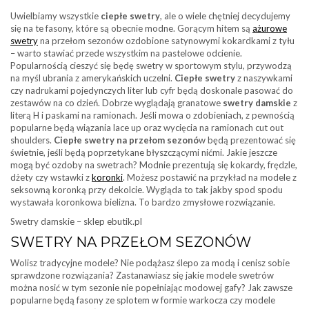
Uwielbiamy wszystkie
ciepłe swetry
, ale o wiele chętniej decydujemy
się na te fasony, które są obecnie modne. Gorącym hitem są
ażurowe
swetry
na przełom sezonów ozdobione satynowymi kokardkami z tyłu
– warto stawiać przede wszystkim na pastelowe odcienie.
Popularnością cieszyć się będę swetry w sportowym stylu, przywodzą
na myśl ubrania z amerykańskich uczelni.
Ciepłe swetry
z naszywkami
czy nadrukami pojedynczych liter lub cyfr będą doskonale pasować do
zestawów na co dzień. Dobrze wyglądają granatowe
swetry damskie
z
literą H i paskami na ramionach. Jeśli mowa o zdobieniach, z pewnością
popularne będą wiązania lace up oraz wycięcia na ramionach cut out
shoulders.
Ciepłe swetry na przełom sezonó
w będą prezentować się
świetnie, jeśli będą poprzetykane błyszczącymi nićmi. Jakie jeszcze
mogą być ozdoby na swetrach? Modnie prezentują się kokardy, frędzle,
dżety czy wstawki z
koronki
. Możesz postawić na przykład na modele z
seksowną koronką przy dekolcie. Wygląda to tak jakby spod spodu
wystawała koronkowa bielizna. To bardzo zmysłowe rozwiązanie.
Swetry damskie – sklep ebutik.pl
SWETRY NA PRZEŁOM SEZONÓW
Wolisz tradycyjne modele? Nie podążasz ślepo za modą i cenisz sobie
sprawdzone rozwiązania? Zastanawiasz się jakie modele swetrów
można nosić w tym sezonie nie popełniając modowej gafy? Jak zawsze
popularne będą fasony ze splotem w formie warkocza czy modele