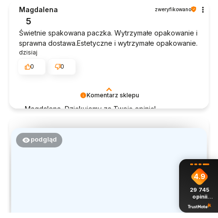
czas poświęcony na podzielenie się z nami Twoim
Magdalena
zweryfikowano
doświadczeniem. Jesteśmy szczęśliwi, że mamy
5
takich klientów. Z pozdrowieniami, obsługa sklepu.
Świetnie spakowana paczka. Wytrzymałe opakowanie i
sprawna dostawa.Estetyczne i wytrzymałe opakowanie.
dzisiaj
0
0
Komentarz sklepu
Magdalena, Dziękujemy za Twoją opinię!
Doceniamy czas poświęcony na podzielenie się z
nami Twoim doświadczeniem. Jesteśmy szczęśliwi,
że mamy takich klientów. Z pozdrowieniami, obsługa
podgląd
sklepu.
4.9
29 745
opinii
z całego
okresu