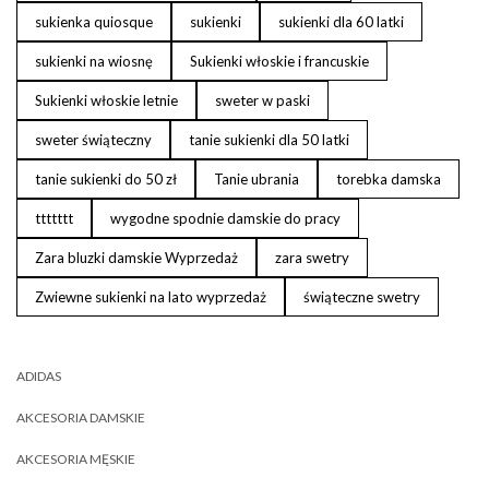
sukienka quiosque
sukienki
sukienki dla 60 latki
sukienki na wiosnę
Sukienki włoskie i francuskie
Sukienki włoskie letnie
sweter w paski
sweter świąteczny
tanie sukienki dla 50 latki
tanie sukienki do 50 zł
Tanie ubrania
torebka damska
ttttttt
wygodne spodnie damskie do pracy
Zara bluzki damskie Wyprzedaż
zara swetry
Zwiewne sukienki na lato wyprzedaż
świąteczne swetry
ADIDAS
AKCESORIA DAMSKIE
AKCESORIA MĘSKIE