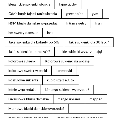
Eleganckie sukienki włoskie
fajne ciuchy
Gdzie kupić fajne i tanie ubrania
greenpoint
gym
H&M bluzki damskie wyprzedaż
h & m swetry
h anm
hm swetry damskie
inst
Jaka sukienka dla kobiety po 50?
Jakie sukienki dla 30 latki?
Jakie sukienki odmładzają?
Jakie sukienki wyszczuplają?
kolorowe sukienki
Kolorowe sukienki na wiosnę
kolorowy sweter w paski
kosmetyki
koszulowe sukienki
kup bluzę z eButik
letnie wyprzedaże
Limango sukienki wyprzedaż
Luksusowe bluzki damskie
mango ubrania
mapped
Markowe bluzki damskie wyprzedaż