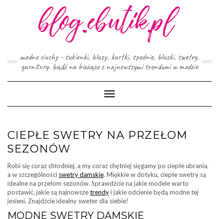
Skip
to
content
modne ciuchy - sukienki, bluzy, kurtki, spodnie, bluzki, swetry,
garnitury. bądź na bieżąco z najnowszymi trendami w modzie
Toggle
Navigation
CIEPŁE SWETRY NA PRZEŁOM
SEZONÓW
Robi się coraz chłodniej, a my coraz chętniej sięgamy po ciepłe ubrania,
a w szczególności
swetry damskie
. Miękkie w dotyku, ciepłe swetry są
idealne na przełom sezonów. Sprawdźcie na jakie modele warto
postawić, jakie są najnowsze
trendy
i jakie odcienie będą modne tej
jesieni. Znajdźcie idealny sweter dla siebie!
MODNE SWETRY DAMSKIE