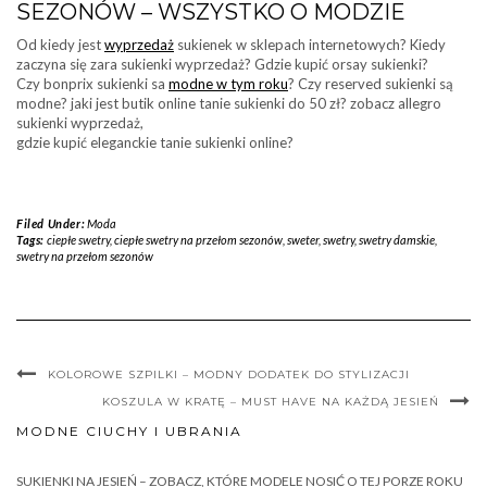
SEZONÓW – WSZYSTKO O MODZIE
Od kiedy jest
wyprzedaż
sukienek w sklepach internetowych? Kiedy
zaczyna się zara sukienki wyprzedaż? Gdzie kupić orsay sukienki?
Czy bonprix sukienki sa
modne w tym roku
? Czy reserved sukienki są
modne? jaki jest butik online tanie sukienki do 50 zł? zobacz allegro
sukienki wyprzedaż,
gdzie kupić eleganckie tanie sukienki online?
Filed Under:
Moda
Tags:
ciepłe swetry
,
ciepłe swetry na przełom sezonów
,
sweter
,
swetry
,
swetry damskie
,
swetry na przełom sezonów
KOLOROWE SZPILKI – MODNY DODATEK DO STYLIZACJI
KOSZULA W KRATĘ – MUST HAVE NA KAŻDĄ JESIEŃ
MODNE CIUCHY I UBRANIA
SUKIENKI NA JESIEŃ – ZOBACZ, KTÓRE MODELE NOSIĆ O TEJ PORZE ROKU