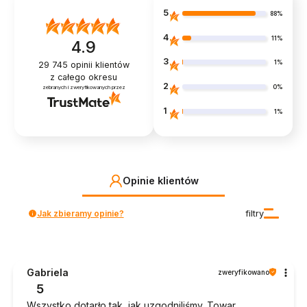
5
88%
4
11%
4.9
3
1%
29 745
opinii klientów
z całego okresu
2
0%
zebranych i zweryfikowanych przez
1
1%
Opinie klientów
Jak zbieramy opinie?
filtry
Gabriela
zweryfikowano
5
Wszystko dotarło tak, jak uzgodniliśmy. Towar