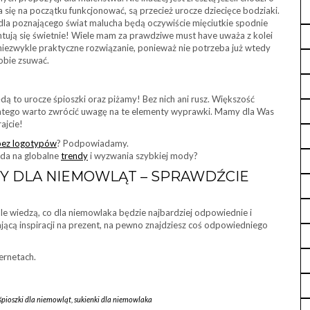
 się na początku funkcjonować, są przecież urocze dziecięce bodziaki.
la poznającego świat malucha będą oczywiście mięciutkie spodnie
entują się świetnie! Wiele mam za prawdziwe must have uważa z kolei
niezwykle praktyczne rozwiązanie, ponieważ nie potrzeba już wtedy
obie zsuwać.
 to urocze śpioszki oraz piżamy! Bez nich ani rusz. Większość
dlatego warto zwrócić uwagę na te elementy wyprawki. Mamy dla Was
ajcie!
 bez logotypów
? Podpowiadamy.
ada na globalne
trendy
i wyzwania szybkiej mody?
ŁY DLA NIEMOWLĄT – SPRAWDŹCIE
le wiedzą, co dla niemowlaka będzie najbardziej odpowiednie i
ającą inspiracji na prezent, na pewno znajdziesz coś odpowiedniego
ernetach.
śpioszki dla niemowląt
,
sukienki dla niemowlaka