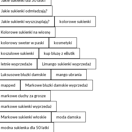
Jakie sukienki dla 30 latki?
Jakie sukienki odmładzają?
Jakie sukienki wyszczuplają?
kolorowe sukienki
Kolorowe sukienki na wiosnę
kolorowy sweter w paski
kosmetyki
koszulowe sukienki
kup bluzę z eButik
letnie wyprzedaże
Limango sukienki wyprzedaż
Luksusowe bluzki damskie
mango ubrania
mapped
Markowe bluzki damskie wyprzedaż
markowe ciuchy za grosze
markowe sukienki wyprzedaż
Markowe sukienki włoskie
moda damska
modna sukienka dla 50 latki