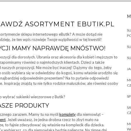
M
RAWDŹ ASORTYMENT EBUTIK.PL
SU
asortymencie sklepu internetowego eButik? A może dotąd nie
P
zieję, że ten wpis rozwieje Twoje wątpliwości w tej kwestii!
SU
ZYCJI MAMY NAPRAWDĘ MNÓSTWO!
ozycji dla dorosłych. Ubrania oraz akcesoria dla kobiet i mężczyzn to
SU
e zapominamy również o najmłodszych klientach. Dzieci a także
d naszych propozycji. Nie może być inaczej! Dążymy do tego, żeby
JA
le osób wybiera się w odwiedziny do kogoś, komu właśnie urodziło się
zie najbardziej odpowiednim prezentem? Na to pytanie odpowiedź
MO
Inspirację znajdą tu nie tylko rodzice maluszków, ale również osoby
CZ
SP
o wybrać sukienki wieczorowe z Butik?
ASZE PRODUKTY
SA
CZ
tycznego zarazem. Mamy tu na myśli
komplety
dla niemowląt –
zent
. Jeżeli uważasz, że jedna drobna rzecz to zbyt mało na
MO
e, to fajnie zdecydować się właśnie na komplecik dla dziecka.
W
y wybierasz, co dla niemowlaka będzie najlepsze. Na zimne dni