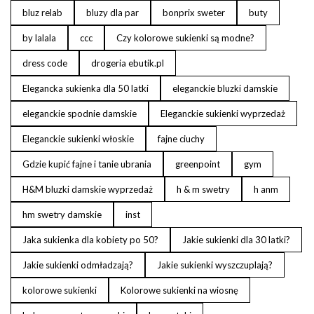
bluz relab
bluzy dla par
bonprix sweter
buty
by lalala
ccc
Czy kolorowe sukienki są modne?
dress code
drogeria ebutik.pl
Elegancka sukienka dla 50 latki
eleganckie bluzki damskie
eleganckie spodnie damskie
Eleganckie sukienki wyprzedaż
Eleganckie sukienki włoskie
fajne ciuchy
Gdzie kupić fajne i tanie ubrania
greenpoint
gym
H&M bluzki damskie wyprzedaż
h & m swetry
h anm
hm swetry damskie
inst
Jaka sukienka dla kobiety po 50?
Jakie sukienki dla 30 latki?
Jakie sukienki odmładzają?
Jakie sukienki wyszczuplają?
kolorowe sukienki
Kolorowe sukienki na wiosnę