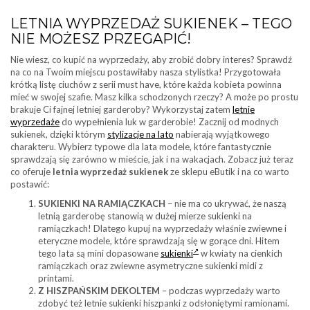
LETNIA WYPRZEDAŻ SUKIENEK – TEGO
NIE MOŻESZ PRZEGAPIĆ!
Nie wiesz, co kupić na wyprzedaży, aby zrobić dobry interes? Sprawdź
na co na Twoim miejscu postawiłaby nasza stylistka! Przygotowała
krótką listę ciuchów z serii must have, które każda kobieta powinna
mieć w swojej szafie. Masz kilka schodzonych rzeczy? A może po prostu
brakuje Ci fajnej letniej garderoby? Wykorzystaj zatem
letnie
wyprzedaże
do wypełnienia luk w garderobie! Zacznij od modnych
sukienek, dzięki którym
stylizacje na lato
nabierają wyjątkowego
charakteru. Wybierz typowe dla lata modele, które fantastycznie
sprawdzają się zarówno w mieście, jak i na wakacjach. Zobacz już teraz
co oferuje
letnia wyprzedaż
sukienek
ze sklepu eButik i na co warto
postawić:
SUKIENKI NA RAMIĄCZKACH
– nie ma co ukrywać, że naszą
letnią garderobę stanowią w dużej mierze sukienki na
ramiączkach! Dlatego kupuj na wyprzedaży właśnie zwiewne i
eteryczne modele, które sprawdzają się w gorące dni. Hitem
tego lata są mini dopasowane
sukienki
w kwiaty na cienkich
ramiączkach oraz zwiewne asymetryczne sukienki midi z
printami.
Z HISZPAŃSKIM DEKOLTEM
– podczas wyprzedaży warto
zdobyć też letnie sukienki hiszpanki z odsłoniętymi ramionami.