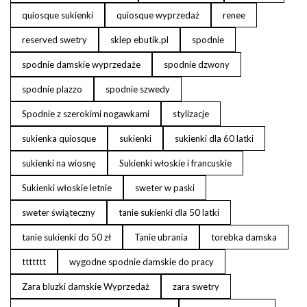
quiosque sukienki
quiosque wyprzedaż
renee
reserved swetry
sklep ebutik.pl
spodnie
spodnie damskie wyprzedaże
spodnie dzwony
spodnie plazzo
spodnie szwedy
Spodnie z szerokimi nogawkami
stylizacje
sukienka quiosque
sukienki
sukienki dla 60 latki
sukienki na wiosnę
Sukienki włoskie i francuskie
Sukienki włoskie letnie
sweter w paski
sweter świąteczny
tanie sukienki dla 50 latki
tanie sukienki do 50 zł
Tanie ubrania
torebka damska
ttttttt
wygodne spodnie damskie do pracy
Zara bluzki damskie Wyprzedaż
zara swetry