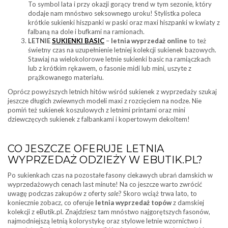
To symbol lata i przy okazji gorący trend w tym sezonie, który
dodaje nam mnóstwo seksownego uroku! Stylistka poleca
krótkie sukienki hiszpanki w paski oraz maxi hiszpanki w kwiaty z
falbaną na dole i bufkami na ramionach.
LETNIE
SUKIENKI BASIC
–
letnia wyprzedaż online
to też
świetny czas na uzupełnienie letniej kolekcji sukienek bazowych.
Stawiaj na wielokolorowe letnie sukienki basic na ramiączkach
lub z krótkim rękawem, o fasonie midi lub mini, uszyte z
prążkowanego materiału.
Oprócz powyższych letnich hitów wśród sukienek z wyprzedaży szukaj
jeszcze długich zwiewnych modeli maxi z rozcięciem na nodze. Nie
pomiń też sukienek koszulowych z letnimi printami oraz mini
dziewczęcych sukienek z falbankami i kopertowym dekoltem!
CO JESZCZE OFERUJE LETNIA
WYPRZEDAŻ ODZIEŻY W EBUTIK.PL?
Po sukienkach czas na pozostałe fasony ciekawych ubrań damskich w
wyprzedażowych cenach last minute! Na co jeszcze warto zwrócić
uwagę podczas zakupów z oferty
sale
? Skoro wciąż trwa lato, to
koniecznie zobacz, co oferuje
letnia wyprzedaż topów
z damskiej
kolekcji z eButik.pl. Znajdziesz tam mnóstwo najgorętszych fasonów,
najmodniejszą letnią kolorystykę oraz stylowe letnie wzornictwo i