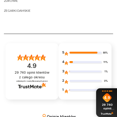
ZDROWIE
ZEGARKI DAMSKIE
5
88%
4
11%
4.9
3
1%
29 740
opinii klientów
z całego okresu
2
0%
zebranych i zweryfikowanych przez
1
1%
4.9
29 740
opinii
z całego
okresu
Opinie klientów