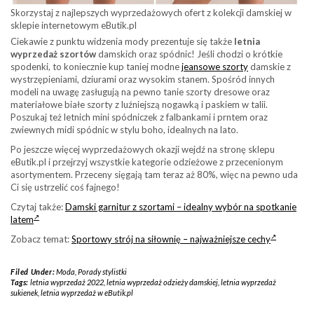
Skorzystaj z najlepszych wyprzedażowych ofert z kolekcji damskiej w
sklepie internetowym eButik.pl
Ciekawie z punktu widzenia mody prezentuje się także
letnia
wyprzedaż szortów
damskich oraz spódnic! Jeśli chodzi o krótkie
spodenki, to koniecznie kup taniej modne
jeansowe szorty
damskie z
wystrzępieniami, dziurami oraz wysokim stanem. Spośród innych
modeli na uwagę zasługują na pewno tanie szorty dresowe oraz
materiałowe białe szorty z luźniejszą nogawką i paskiem w talii.
Poszukaj też letnich mini spódniczek z falbankami i prntem oraz
zwiewnych midi spódnic w stylu boho, idealnych na lato.
Po jeszcze więcej wyprzedażowych okazji wejdź na stronę sklepu
eButik.pl i przejrzyj wszystkie kategorie odzieżowe z przecenionym
asortymentem. Przeceny sięgają tam teraz aż 80%, więc na pewno uda
Ci się ustrzelić coś fajnego!
Czytaj także:
Damski garnitur z szortami – idealny wybór na spotkanie
latem
Zobacz temat:
Sportowy strój na siłownię – najważniejsze cechy
Filed Under:
Moda
,
Porady stylistki
Tags:
letnia wyprzedaż 2022
,
letnia wyprzedaż odzieży damskiej
,
letnia wyprzedaż
sukienek
,
letnia wyprzedaż w eButik.pl