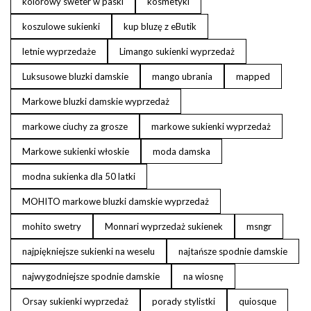
kolorowy sweter w paski
kosmetyki
koszulowe sukienki
kup bluzę z eButik
letnie wyprzedaże
Limango sukienki wyprzedaż
Luksusowe bluzki damskie
mango ubrania
mapped
Markowe bluzki damskie wyprzedaż
markowe ciuchy za grosze
markowe sukienki wyprzedaż
Markowe sukienki włoskie
moda damska
modna sukienka dla 50 latki
MOHITO markowe bluzki damskie wyprzedaż
mohito swetry
Monnari wyprzedaż sukienek
msngr
najpiękniejsze sukienki na weselu
najtańsze spodnie damskie
najwygodniejsze spodnie damskie
na wiosnę
Orsay sukienki wyprzedaż
porady stylistki
quiosque