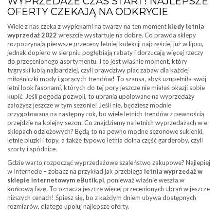
WYPRZEDAŻE CZAS START! NAJLEPSZE
OFERTY CZEKAJĄ NA ODKRYCIE
Wiele z nas czeka z wypiekami na twarzy na ten moment
kiedy letnia
wyprzedaż 2022
wreszcie wystartuje na dobre. Co prawda sklepy
rozpoczynają pierwsze przeceny letniej kolekcji najczęściej już w lipcu,
jednak dopiero w sierpniu pogłębiają rabaty i dorzucają więcej rzeczy
do przecenionego asortymentu. I to jest właśnie moment, który
tygryski lubią najbardziej, czyli prawdziwy plac zabaw dla każdej
miłośniczki mody i gorących trendów! To szansa, abyś uzupełniła swój
letni look fasonami, których do tej pory jeszcze nie miałaś okazji sobie
kupić. Jeśli pogoda pozwoli, to ubrania upolowane na wyprzedaży
założysz jeszcze w tym sezonie! Jeśli nie, będziesz modnie
przygotowana na następny rok, bo wiele letnich trendów z pewnością
przejdzie na kolejny sezon. Co znajdziemy na letnich wyprzedażach w e-
sklepach odzieżowych? Będą to na pewno modne sezonowe sukienki,
letnie bluzki i topy, a także typowo letnia dolna część garderoby, czyli
szorty i spódnice.
Gdzie warto rozpocząć wyprzedażowe szaleństwo zakupowe? Najlepiej
w Internecie – zobacz na przykład jak przebiega
letnia wyprzedaż w
sklepie internetowym eButik.pl
, ponieważ właśnie weszła w
końcową fazę. To oznacza jeszcze więcej przecenionych ubrań w jeszcze
niższych cenach! Śpiesz się, bo z każdym dniem ubywa dostępnych
rozmiarów, dlatego upoluj najlepsze oferty.