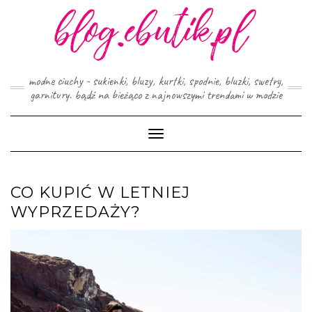
Skip
to
content
modne ciuchy - sukienki, bluzy, kurtki, spodnie, bluzki, swetry,
garnitury. bądź na bieżąco z najnowszymi trendami w modzie
Toggle
Navigation
CO KUPIĆ W LETNIEJ
WYPRZEDAŻY?