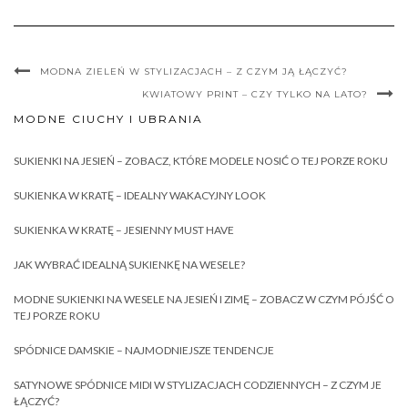
MODNA ZIELEŃ W STYLIZACJACH – Z CZYM JĄ ŁĄCZYĆ?
KWIATOWY PRINT – CZY TYLKO NA LATO?
MODNE CIUCHY I UBRANIA
SUKIENKI NA JESIEŃ – ZOBACZ, KTÓRE MODELE NOSIĆ O TEJ PORZE ROKU
SUKIENKA W KRATĘ – IDEALNY WAKACYJNY LOOK
SUKIENKA W KRATĘ – JESIENNY MUST HAVE
JAK WYBRAĆ IDEALNĄ SUKIENKĘ NA WESELE?
MODNE SUKIENKI NA WESELE NA JESIEŃ I ZIMĘ – ZOBACZ W CZYM PÓJŚĆ O
TEJ PORZE ROKU
SPÓDNICE DAMSKIE – NAJMODNIEJSZE TENDENCJE
SATYNOWE SPÓDNICE MIDI W STYLIZACJACH CODZIENNYCH – Z CZYM JE
ŁĄCZYĆ?