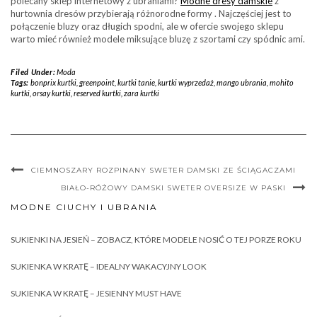
polecany sklep internetowy z ubraniami?
Modne dresy damskie
z
hurtownia dresów przybierają różnorodne formy . Najczęściej jest to
połączenie bluzy oraz długich spodni, ale w ofercie swojego sklepu
warto mieć również modele miksujące bluzę z szortami czy spódnic ami.
Filed Under:
Moda
Tags:
bonprix kurtki
,
greenpoint
,
kurtki tanie
,
kurtki wyprzedaż
,
mango ubrania
,
mohito
kurtki
,
orsay kurtki
,
reserved kurtki
,
zara kurtki
CIEMNOSZARY ROZPINANY SWETER DAMSKI ZE ŚCIĄGACZAMI
BIAŁO-RÓŻOWY DAMSKI SWETER OVERSIZE W PASKI
MODNE CIUCHY I UBRANIA
SUKIENKI NA JESIEŃ – ZOBACZ, KTÓRE MODELE NOSIĆ O TEJ PORZE ROKU
SUKIENKA W KRATĘ – IDEALNY WAKACYJNY LOOK
SUKIENKA W KRATĘ – JESIENNY MUST HAVE