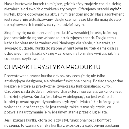
Nasza hurtownia kurtek to miejsce, gdzie każdy znajdzie coś dla siebię
niezależnie od swoich oczekiwań stylowych. Oferujemy szeroki
wybór
kurtek, które odpowiadają aktualnym trendom mody. Nasz asortyment
jest regularnie aktualizowany, dzięki czemu nasze klientki mają dostęp
do najnowszych trendów na rynku odzieżowym.
Skupiamy się na dostarczaniu produktów wysokiej jakośći, które są
jednocześnie dostępne w bardzo atrakcyjnych cenach. Dzięki temu
każda kobieta może znaleźć coś idealnego dla siebie, nie narażając
swojego budżetu. Kurtki dostępne w
hurtowni kurtek damskich
są
odpowiednie na każdą okazję – zarówno na formalne wyjścia, jak i na
codzienne użytkowanie.
CHARAKTERYSTYKA PRODUKTU
Prezentowana czarna kurtka z ekoskóry cechuje się nie tylko
atrakcyjnym designem, ale również funkcjonalnością. Posiada wygodne
kieszenie, które są praktyczne i zwiększają funkcjonalność kurtki.
Ozdobne paski dodają modnego charakteru i sprawiają, że kurtka jest
bardziej stylowa. Kurtka jest łatwa w pielęgnacji, co jest ważne dla
kobiet prowadzących dynamiczny tryb życia. Materiał, z którego jest
wykonana, oprócz tego, że jest trwały, także łatwo się czyści, co
pozwala na utrzymanie jej w idealnym stanie przez długie lata.
Jeśli szukasz kurtki, która połączy styl, funkcjonalność i komfort
noszenia, to czarna damska kurtka z ekoskóry z ozdobnymi paskami