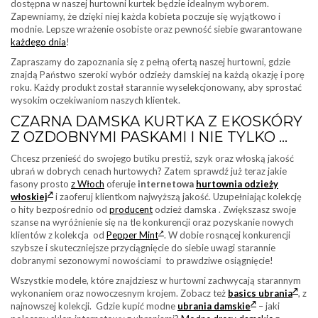
dostępna w naszej hurtowni kurtek będzie idealnym wyborem.
Zapewniamy, że dzięki niej każda kobieta poczuje się wyjątkowo i
modnie. Lepsze wrażenie osobiste oraz pewność siebie gwarantowane
każdego dnia
!
Zapraszamy do zapoznania się z pełną ofertą naszej hurtowni, gdzie
znajdą Państwo szeroki wybór odzieży damskiej na każdą okazję i porę
roku. Każdy produkt został starannie wyselekcjonowany, aby sprostać
wysokim oczekiwaniom naszych klientek.
CZARNA DAMSKA KURTKA Z EKOSKÓRY
Z OZDOBNYMI PASKAMI I NIE TYLKO …
Chcesz przenieść do swojego butiku prestiż, szyk oraz włoską jakość
ubrań w dobrych cenach hurtowych? Zatem sprawdź już teraz jakie
fasony prosto
z Włoch
oferuje
internetowa
hurtownia odzieży
włoskiej
i zaoferuj klientkom najwyższą jakość. Uzupełniając kolekcję
o hity bezpośrednio od
producent
odzież damska . Zwiększasz swoje
szanse na wyróżnienie się na tle konkurencji oraz pozyskanie nowych
klientów z kolekcja od
Pepper Mint
. W dobie rosnącej konkurencji
szybsze i skuteczniejsze przyciągnięcie do siebie uwagi starannie
dobranymi sezonowymi nowościami to prawdziwe osiągnięcie!
Wszystkie modele, które znajdziesz w hurtowni zachwycają starannym
wykonaniem oraz nowoczesnym krojem. Zobacz też
basics ubrania
, z
najnowszej kolekcji. Gdzie kupić modne
ubrania damskie
– jaki