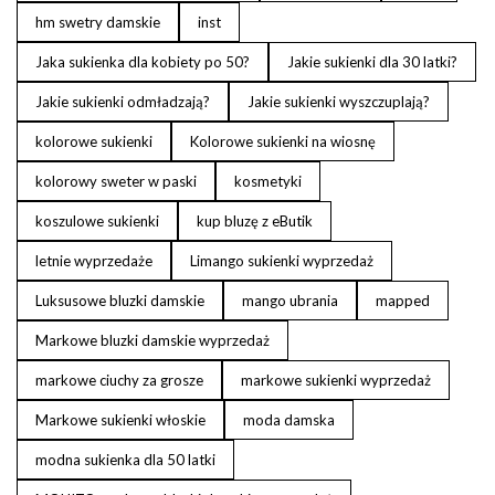
hm swetry damskie
inst
Jaka sukienka dla kobiety po 50?
Jakie sukienki dla 30 latki?
Jakie sukienki odmładzają?
Jakie sukienki wyszczuplają?
kolorowe sukienki
Kolorowe sukienki na wiosnę
kolorowy sweter w paski
kosmetyki
koszulowe sukienki
kup bluzę z eButik
letnie wyprzedaże
Limango sukienki wyprzedaż
Luksusowe bluzki damskie
mango ubrania
mapped
Markowe bluzki damskie wyprzedaż
markowe ciuchy za grosze
markowe sukienki wyprzedaż
Markowe sukienki włoskie
moda damska
modna sukienka dla 50 latki