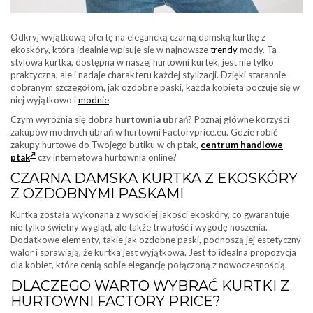
Odkryj wyjątkową ofertę na elegancką czarną damską kurtkę z
ekoskóry, która idealnie wpisuje się w najnowsze
trendy
mody. Ta
stylowa kurtka, dostępna w naszej hurtowni kurtek, jest nie tylko
praktyczna, ale i nadaje charakteru każdej stylizacji. Dzięki starannie
dobranym szczegółom, jak ozdobne paski, każda kobieta poczuje się w
niej wyjątkowo i
modnie
.
Czym wyróżnia się dobra
hurtownia ubrań
? Poznaj główne korzyści
zakupów modnych ubrań w hurtowni Factoryprice.eu. Gdzie robić
zakupy hurtowe do Twojego butiku w ch ptak,
centrum handlowe
ptak
czy internetowa hurtownia online?
CZARNA DAMSKA KURTKA Z EKOSKÓRY
Z OZDOBNYMI PASKAMI
Kurtka została wykonana z wysokiej jakości ekoskóry, co gwarantuje
nie tylko świetny wygląd, ale także trwałość i wygodę noszenia.
Dodatkowe elementy, takie jak ozdobne paski, podnoszą jej estetyczny
walor i sprawiają, że kurtka jest wyjątkowa. Jest to idealna propozycja
dla kobiet, które cenią sobie elegancję połączoną z nowoczesnością.
DLACZEGO WARTO WYBRAĆ KURTKI Z
HURTOWNI FACTORY PRICE?