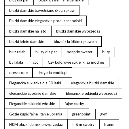
bluzki damskie bawełniane długi rękaw
Bluzki damskie eleganckie producent polski
bluzki damskie na lato
bluzki damskie wyprzedaż
bluzki letnie damskie
bluzki z krótkim rękawem
bluz relab
bluzy dla par
bonprix sweter
buty
by lalala
ccc
Czy kolorowe sukienki są modne?
dress code
drogeria ebutik.pl
Elegancka sukienka dla 50 latki
eleganckie bluzki damskie
eleganckie spodnie damskie
Eleganckie sukienki wyprzedaż
Eleganckie sukienki włoskie
fajne ciuchy
Gdzie kupić fajne i tanie ubrania
greenpoint
gym
H&M bluzki damskie wyprzedaż
h & m swetry
h anm