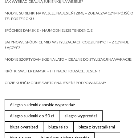
JAK WYBRAĆ IDEALNĄ SUKIENKĘ NA WESELE?
MODNE SUKIENKI NA WESELE NA JESIEŃ I ZIMĘ – ZOBACZ W CZYM PÓJŚĆ O
TEJ PORZE ROKU
SPÓDNICE DAMSKIE – NAJMODNIEJSZE TENDENCJE
SATYNOWE SPÓDNICE MIDI W STYLIZACJACH CODZIENNYCH – Z CZYM JE
ŁĄCZYĆ?
MODNE SZORTY DAMSKIE NA LATO – IDEALNE DO STYLIZACJI NA WAKACJE!
KRÓTKI SWETER DAMSKI – HIT NADCHODZĄCEJ JESIENI!
GDZIE KUPIĆ MODNE SWETRY NA JESIEŃ? PODPOWIADAMY
Allegro sukienki damskie wyprzedaż
Allegro sukienki do 50 zł
allegro wyprzedaż
bluza oversized
bluza relab
bluza z kryształkami
bluz dla par
bluzki bawełniane damskie