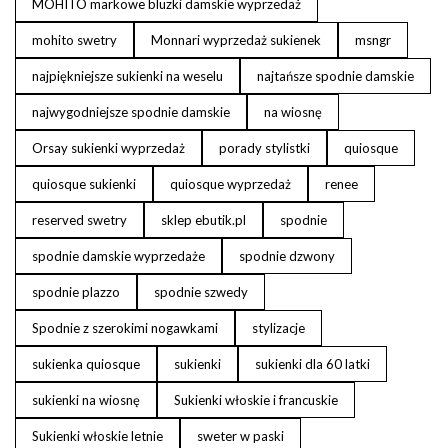
MOHITO markowe bluzki damskie wyprzedaż
mohito swetry
Monnari wyprzedaż sukienek
msngr
najpiękniejsze sukienki na weselu
najtańsze spodnie damskie
najwygodniejsze spodnie damskie
na wiosnę
Orsay sukienki wyprzedaż
porady stylistki
quiosque
quiosque sukienki
quiosque wyprzedaż
renee
reserved swetry
sklep ebutik.pl
spodnie
spodnie damskie wyprzedaże
spodnie dzwony
spodnie plazzo
spodnie szwedy
Spodnie z szerokimi nogawkami
stylizacje
sukienka quiosque
sukienki
sukienki dla 60 latki
sukienki na wiosnę
Sukienki włoskie i francuskie
Sukienki włoskie letnie
sweter w paski