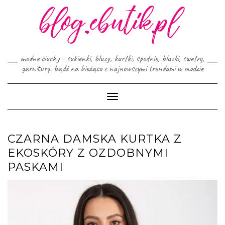
Skip
to
content
modne ciuchy - sukienki, bluzy, kurtki, spodnie, bluzki, swetry,
garnitury. bądź na bieżąco z najnowszymi trendami w modzie
Toggle
Navigation
CZARNA DAMSKA KURTKA Z
EKOSKÓRY Z OZDOBNYMI
PASKAMI