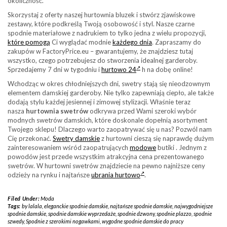
okoliczność.
Skorzystaj z oferty naszej hurtownia bluzek i stwórz zjawiskowe
zestawy, które podkreślą Twoją osobowość i styl. Nasze czarne
spodnie materiałowe z nadrukiem to tylko jedna z wielu propozycji,
które pomogą
Ci wyglądać modnie
każdego dnia
. Zapraszamy do
zakupów w FactoryPrice.eu – gwarantujemy, że znajdziesz tutaj
wszystko, czego potrzebujesz do stworzenia idealnej garderoby.
Sprzedajemy 7 dni w tygodniu i
hurtowo 24
h na dobę online!
Wchodząc w okres chłodniejszych dni, swetry stają się nieodzownym
elementem damskiej garderoby. Nie tylko zapewniają ciepło, ale także
dodają stylu każdej jesiennej i zimowej stylizacji. Właśnie teraz
nasza
hurtownia swetrów
odkrywa przed Wami szeroki wybór
modnych swetrów damskich, które doskonale dopełnią asortyment
Twojego sklepu! Dlaczego warto zaopatrywać się u nas? Pozwól nam
Cię przekonać.
Swetry damskie
z hurtowni cieszą się naprawdę dużym
zainteresowaniem wśród zaopatrujących
modowe
butiki . Jednym z
powodów jest przede wszystkim atrakcyjna cena prezentowanego
swetrów. W hurtowni swetrów znajdziecie na pewno najniższe ceny
odzieży na rynku i najtańsze
ubrania hurtowo
.
Filed Under:
Moda
Tags:
by lalala
,
eleganckie spodnie damskie
,
najtańsze spodnie damskie
,
najwygodniejsze
spodnie damskie
,
spodnie damskie wyprzedaże
,
spodnie dzwony
,
spodnie plazzo
,
spodnie
szwedy
,
Spodnie z szerokimi nogawkami
,
wygodne spodnie damskie do pracy