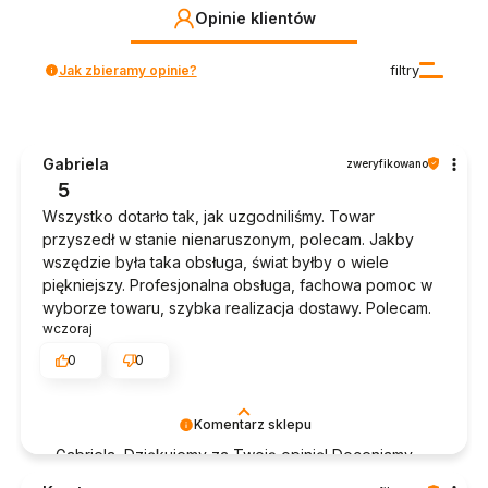
Opinie klientów
Jak zbieramy opinie?
filtry
Gabriela
zweryfikowano
5
Wszystko dotarło tak, jak uzgodniliśmy. Towar
przyszedł w stanie nienaruszonym, polecam. Jakby
wszędzie była taka obsługa, świat byłby o wiele
piękniejszy. Profesjonalna obsługa, fachowa pomoc w
wyborze towaru, szybka realizacja dostawy. Polecam.
wczoraj
0
0
Komentarz sklepu
Gabriela, Dziękujemy za Twoją opinię! Doceniamy
czas poświęcony na podzielenie się z nami Twoim