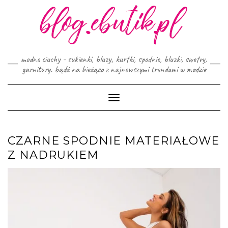
Skip
to
content
modne ciuchy - sukienki, bluzy, kurtki, spodnie, bluzki, swetry,
garnitury. bądź na bieżąco z najnowszymi trendami w modzie
Toggle
Navigation
CZARNE SPODNIE MATERIAŁOWE
Z NADRUKIEM