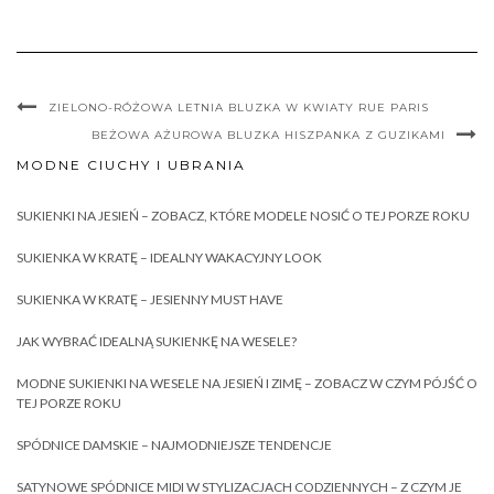
ZIELONO-RÓŻOWA LETNIA BLUZKA W KWIATY RUE PARIS
BEŻOWA AŻUROWA BLUZKA HISZPANKA Z GUZIKAMI
MODNE CIUCHY I UBRANIA
SUKIENKI NA JESIEŃ – ZOBACZ, KTÓRE MODELE NOSIĆ O TEJ PORZE ROKU
SUKIENKA W KRATĘ – IDEALNY WAKACYJNY LOOK
SUKIENKA W KRATĘ – JESIENNY MUST HAVE
JAK WYBRAĆ IDEALNĄ SUKIENKĘ NA WESELE?
MODNE SUKIENKI NA WESELE NA JESIEŃ I ZIMĘ – ZOBACZ W CZYM PÓJŚĆ O
TEJ PORZE ROKU
SPÓDNICE DAMSKIE – NAJMODNIEJSZE TENDENCJE
SATYNOWE SPÓDNICE MIDI W STYLIZACJACH CODZIENNYCH – Z CZYM JE