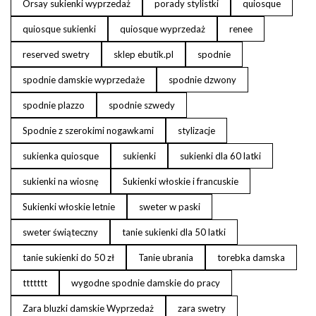
Orsay sukienki wyprzedaż
porady stylistki
quiosque
quiosque sukienki
quiosque wyprzedaż
renee
reserved swetry
sklep ebutik.pl
spodnie
spodnie damskie wyprzedaże
spodnie dzwony
spodnie plazzo
spodnie szwedy
Spodnie z szerokimi nogawkami
stylizacje
sukienka quiosque
sukienki
sukienki dla 60 latki
sukienki na wiosnę
Sukienki włoskie i francuskie
Sukienki włoskie letnie
sweter w paski
sweter świąteczny
tanie sukienki dla 50 latki
tanie sukienki do 50 zł
Tanie ubrania
torebka damska
ttttttt
wygodne spodnie damskie do pracy
Zara bluzki damskie Wyprzedaż
zara swetry