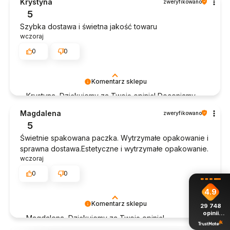
Krystyna
zweryfikowano
doświadczeniem. Jesteśmy szczęśliwi, że mamy
5
takich klientów. Z pozdrowieniami, obsługa sklepu.
Szybka dostawa i świetna jakość towaru
wczoraj
0
0
Komentarz sklepu
Krystyna, Dziękujemy za Twoją opinię! Doceniamy
czas poświęcony na podzielenie się z nami Twoim
Magdalena
zweryfikowano
doświadczeniem. Jesteśmy szczęśliwi, że mamy
5
takich klientów. Z pozdrowieniami, obsługa sklepu.
Świetnie spakowana paczka. Wytrzymałe opakowanie i
sprawna dostawa.Estetyczne i wytrzymałe opakowanie.
wczoraj
0
0
4.9
Komentarz sklepu
29 748
opinii
Magdalena, Dziękujemy za Twoją opinię!
z całego
okresu
Doceniamy czas poświęcony na podzielenie się z