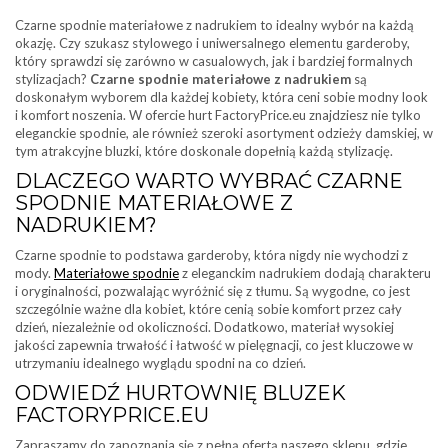
Czarne spodnie materiałowe z nadrukiem to idealny wybór na każdą
okazję. Czy szukasz stylowego i uniwersalnego elementu garderoby,
który sprawdzi się zarówno w casualowych, jak i bardziej formalnych
stylizacjach?
Czarne spodnie materiałowe z nadrukiem
są
doskonałym wyborem dla każdej kobiety, która ceni sobie modny look
i komfort noszenia. W ofercie hurt FactoryPrice.eu znajdziesz nie tylko
eleganckie spodnie, ale również szeroki asortyment odzieży damskiej, w
tym atrakcyjne bluzki, które doskonale dopełnią każdą stylizację.
DLACZEGO WARTO WYBRAĆ CZARNE
SPODNIE MATERIAŁOWE Z
NADRUKIEM?
Czarne spodnie to podstawa garderoby, która nigdy nie wychodzi z
mody.
Materiałowe spodnie
z eleganckim nadrukiem dodają charakteru
i oryginalności, pozwalając wyróżnić się z tłumu. Są wygodne, co jest
szczególnie ważne dla kobiet, które cenią sobie komfort przez cały
dzień, niezależnie od okoliczności. Dodatkowo, materiał wysokiej
jakości zapewnia trwałość i łatwość w pielęgnacji, co jest kluczowe w
utrzymaniu idealnego wyglądu spodni na co dzień.
ODWIEDŹ HURTOWNIĘ BLUZEK
FACTORYPRICE.EU
Zapraszamy do zapoznania się z pełną ofertą naszego sklepu, gdzie