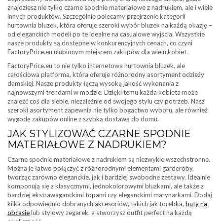
znajdziesz nie tylko czarne spodnie materiałowe z nadrukiem, ale i wiele
innych produktów. Szczególnie polecamy przejrzenie kategorii
hurtownia bluzek, która oferuje szeroki wybór bluzek na każdą okazję –
od eleganckich modeli po te idealne na casualowe wyjścia. Wszystkie
nasze produkty są dostępne w konkurencyjnych cenach, co czyni
FactoryPrice.eu ulubionym miejscem zakupów dla wielu kobiet.
FactoryPrice.eu to nie tylko internetowa hurtownia bluzek, ale
całościowa platforma, która oferuje różnorodny asortyment odzieży
damskiej. Nasze produkty łączą wysoką jakość wykonania z
najnowszymi trendami w modzie. Dzięki temu każda kobieta może
znaleźć coś dla siebie, niezależnie od swojego stylu czy potrzeb. Nasz
szeroki asortyment zapewnia nie tylko bogactwo wyboru, ale również
wygodę zakupów online z szybką dostawą do domu.
JAK STYLIZOWAĆ CZARNE SPODNIE
MATERIAŁOWE Z NADRUKIEM?
Czarne spodnie materiałowe z nadrukiem są niezwykle wszechstronne.
Można je łatwo połączyć z różnorodnymi elementami garderoby,
tworząc zarówno eleganckie, jak i bardziej swobodne zestawy. Idealnie
komponują się z klasycznymi, jednokolorowymi bluzkami, ale także z
bardziej ekstrawaganckimi topami czy eleganckimi marynarkami. Dodaj
kilka odpowiednio dobranych akcesoriów, takich jak torebka,
buty na
obcasie
lub stylowy zegarek, a stworzysz outfit perfect na każdą