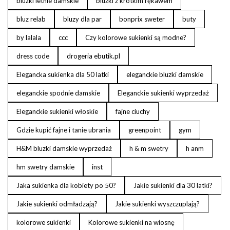
bluzki letnie damskie
bluzki z krótkim rękawem
bluz relab
bluzy dla par
bonprix sweter
buty
by lalala
ccc
Czy kolorowe sukienki są modne?
dress code
drogeria ebutik.pl
Elegancka sukienka dla 50 latki
eleganckie bluzki damskie
eleganckie spodnie damskie
Eleganckie sukienki wyprzedaż
Eleganckie sukienki włoskie
fajne ciuchy
Gdzie kupić fajne i tanie ubrania
greenpoint
gym
H&M bluzki damskie wyprzedaż
h & m swetry
h anm
hm swetry damskie
inst
Jaka sukienka dla kobiety po 50?
Jakie sukienki dla 30 latki?
Jakie sukienki odmładzają?
Jakie sukienki wyszczuplają?
kolorowe sukienki
Kolorowe sukienki na wiosnę