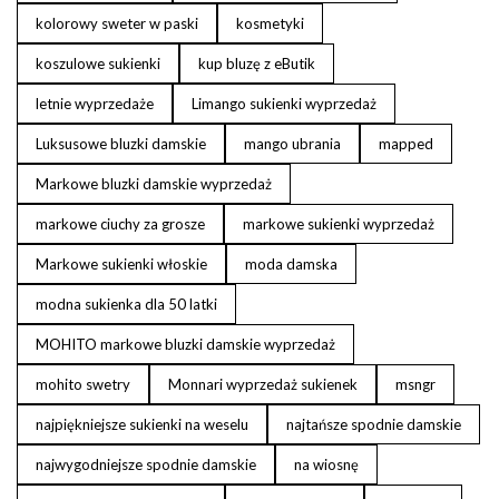
kolorowy sweter w paski
kosmetyki
koszulowe sukienki
kup bluzę z eButik
letnie wyprzedaże
Limango sukienki wyprzedaż
Luksusowe bluzki damskie
mango ubrania
mapped
Markowe bluzki damskie wyprzedaż
markowe ciuchy za grosze
markowe sukienki wyprzedaż
Markowe sukienki włoskie
moda damska
modna sukienka dla 50 latki
MOHITO markowe bluzki damskie wyprzedaż
mohito swetry
Monnari wyprzedaż sukienek
msngr
najpiękniejsze sukienki na weselu
najtańsze spodnie damskie
najwygodniejsze spodnie damskie
na wiosnę