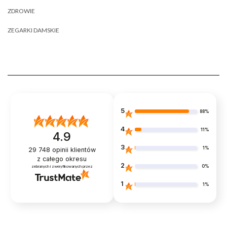
ZDROWIE
ZEGARKI DAMSKIE
5
88%
4
11%
4.9
3
1%
29 748
opinii klientów
z całego okresu
2
0%
zebranych i zweryfikowanych przez
1
1%