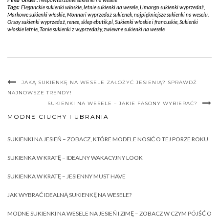
Tags:
Eleganckie sukienki włoskie
,
letnie sukienki na wesele
,
Limango sukienki wyprzedaż
,
Markowe sukienki włoskie
,
Monnari wyprzedaż sukienek
,
najpiękniejsze sukienki na weselu
,
Orsay sukienki wyprzedaż
,
renee
,
sklep ebutik.pl
,
Sukienki włoskie i francuskie
,
Sukienki
włoskie letnie
,
Tanie sukienki z wyprzedaży
,
zwiewne sukienki na wesele
JAKĄ SUKIENKĘ NA WESELE ZAŁOŻYĆ JESIENIĄ? SPRAWDŹ
NAJNOWSZE TRENDY!
SUKIENKI NA WESELE – JAKIE FASONY WYBIERAĆ?
MODNE CIUCHY I UBRANIA
SUKIENKI NA JESIEŃ – ZOBACZ, KTÓRE MODELE NOSIĆ O TEJ PORZE ROKU
SUKIENKA W KRATĘ – IDEALNY WAKACYJNY LOOK
SUKIENKA W KRATĘ – JESIENNY MUST HAVE
JAK WYBRAĆ IDEALNĄ SUKIENKĘ NA WESELE?
MODNE SUKIENKI NA WESELE NA JESIEŃ I ZIMĘ – ZOBACZ W CZYM PÓJŚĆ O