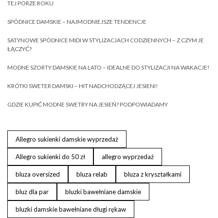
TEJ PORZE ROKU
SPÓDNICE DAMSKIE – NAJMODNIEJSZE TENDENCJE
SATYNOWE SPÓDNICE MIDI W STYLIZACJACH CODZIENNYCH – Z CZYM JE
ŁĄCZYĆ?
MODNE SZORTY DAMSKIE NA LATO – IDEALNE DO STYLIZACJI NA WAKACJE!
KRÓTKI SWETER DAMSKI – HIT NADCHODZĄCEJ JESIENI!
GDZIE KUPIĆ MODNE SWETRY NA JESIEŃ? PODPOWIADAMY
Allegro sukienki damskie wyprzedaż
Allegro sukienki do 50 zł
allegro wyprzedaż
bluza oversized
bluza relab
bluza z kryształkami
bluz dla par
bluzki bawełniane damskie
bluzki damskie bawełniane długi rękaw