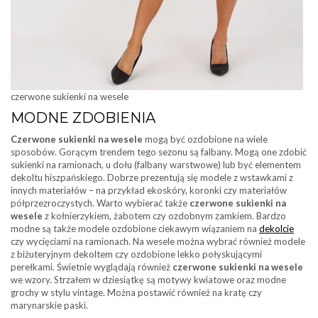
czerwone sukienki na wesele
MODNE ZDOBIENIA
Czerwone sukienki na wesele
mogą być ozdobione na wiele
sposobów. Gorącym trendem tego sezonu są falbany. Mogą one zdobić
sukienki na ramionach, u dołu (falbany warstwowe) lub być elementem
dekoltu hiszpańskiego. Dobrze prezentują się modele z wstawkami z
innych materiałów – na przykład ekoskóry, koronki czy materiałów
półprzezroczystych. Warto wybierać także
czerwone sukienki na
wesele
z kołnierzykiem, żabotem czy ozdobnym zamkiem. Bardzo
modne są także modele ozdobione ciekawym wiązaniem na
dekolcie
czy wycięciami na ramionach. Na wesele można wybrać również modele
z biżuteryjnym dekoltem czy ozdobione lekko połyskującymi
perełkami. Świetnie wyglądają również
czerwone sukienki na wesele
we wzory. Strzałem w dziesiątkę są motywy kwiatowe oraz modne
grochy w stylu vintage. Można postawić również na kratę czy
marynarskie paski.