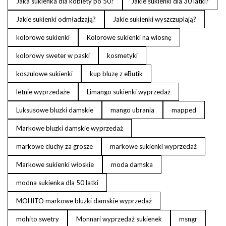
Jaka sukienka dla kobiety po 50?
Jakie sukienki dla 30 latki?
Jakie sukienki odmładzają?
Jakie sukienki wyszczuplają?
kolorowe sukienki
Kolorowe sukienki na wiosnę
kolorowy sweter w paski
kosmetyki
koszulowe sukienki
kup bluzę z eButik
letnie wyprzedaże
Limango sukienki wyprzedaż
Luksusowe bluzki damskie
mango ubrania
mapped
Markowe bluzki damskie wyprzedaż
markowe ciuchy za grosze
markowe sukienki wyprzedaż
Markowe sukienki włoskie
moda damska
modna sukienka dla 50 latki
MOHITO markowe bluzki damskie wyprzedaż
mohito swetry
Monnari wyprzedaż sukienek
msngr