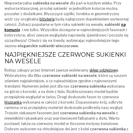
Niepowtarzalna
sukienka na wesele
dla pań w każdym wieku. Przy
wyborze klasycznej, prostej sukienki w jednolitym kolorze można
poszaleć z dodatkami. Błyszczące szpilki, torebka w geometryczny
wzór czy oryginalna
biżuteria
będą najlepszym dopełnieniem wytwornej
całości. Zobacz popularne w tym roku sukienki na wesele,
sukienki
na
komunię
i nie tylko. Wszystkie dostępne w najmodniejszych fasonach i
kolorystyce, abyś zawsze wyglądała naprawdę zjawiskowo i poczuła się
szczęśliwsza! Otwórz się na trendy, wybierając najmodniejsze tego
sezonu
eleganckie sukienki wieczorowe
.
NAJPIĘKNIEJSZE CZERWONE SUKIENKI
NA WESELE
Robiąc zakupy przez Internet zawsze wybieramy
sklep odzieżowy
.
Wybrałyśmy dla Was
czerwone sukienki na wesele
, które są naszym
zdaniem najpiękniejsze, a co najważniejsze zgodne z najnowszymi
trendami. Numerem jeden jest dla nas
czerwona sukienka
wykonana
na górze z koronki, a na dole z tiulu. Rozkloszowany model będzie
przepięknie wyglądał w tańcu. Drugi doskonały fason to czerwona
hiszpanka
wykonana w całości z koronki. Dopasowany krój, odkryte
ramiona oraz przepiękny materiał doskonale podkreślą nasz wygląd.
Trzecim ciekawym fasonem jest
czerwona sukienka na wesele
z
niewielkimi rękawkami oraz warstwowymi falbanami u dołu. Warto
postawić także na czerwony model w tłoczone motywy kwiatowe.
Dobrym wyborem na chłodniejsze dni jest z kolei
czerwona sukienka
z