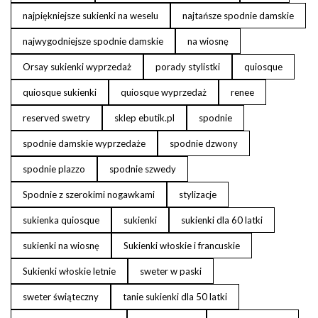
najpiękniejsze sukienki na weselu
najtańsze spodnie damskie
najwygodniejsze spodnie damskie
na wiosnę
Orsay sukienki wyprzedaż
porady stylistki
quiosque
quiosque sukienki
quiosque wyprzedaż
renee
reserved swetry
sklep ebutik.pl
spodnie
spodnie damskie wyprzedaże
spodnie dzwony
spodnie plazzo
spodnie szwedy
Spodnie z szerokimi nogawkami
stylizacje
sukienka quiosque
sukienki
sukienki dla 60 latki
sukienki na wiosnę
Sukienki włoskie i francuskie
Sukienki włoskie letnie
sweter w paski
sweter świąteczny
tanie sukienki dla 50 latki