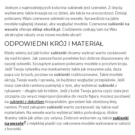
Jednym z najmodniejszych kolorów sukienek jest czerwień. Z chęcią
wybieramy takie kreacje na co dzień, ale także na uroczystości. Dzisiaj
polecamy Wam czerwone sukienki na wesele. Sprawdźcie na jakie
modele najlepiej stawiać, aby wyglądać modnie. Czerwone
sukienki na
wesele
oferuje
sklep ebutik.pl
. Codziennie czekają tam na Was
atrakcyjne rabaty oraz nowe modele ubrań!
ODPOWIEDNI KRÓJ I MATERIAŁ
Kiedy wiemy już jaki kolor
sukienki
chcemy wybrać warto zastanowić
się nad krojem. Jak zawsze fason powinien być dobrze dopasowany do
naszej sylwetki. Szczupłym paniom polecamy modele o prostym kroju.
Jeśli Twoja sylwetka ma mankamenty takie jak masywne uda, duża
pupa czy brzuch, postaw na
sukienki
rozkloszowane. Takie modele
ukryją Twoje wady i sprawią, że będziesz wyglądać przepięknie. Jeśli
masz szerokie ramiona pamiętaj o tym, aby wybierać
sukienki
z
rękawem – długim lub krótkim. Jeśli z kolei Twoja górna część ciała jest
szczupła czy wręcz nieproporcjonalna do reszty figury, możesz postawić
na
sukienki z dekoltem
hiszpańskim, gorsetem lub obniżoną linią
ramion. Przed zakupem
sukienki
warto zastanowić się także nad
materiałem. Na wesele warto wybierać lekko połyskujące, śliskie
tkaniny takie jak atłas czy satyna. Dobrym wyborem są także
sukienki
na wesele
z miękkiej pianki czy seksowne modele wykonane w całości
z koronki.