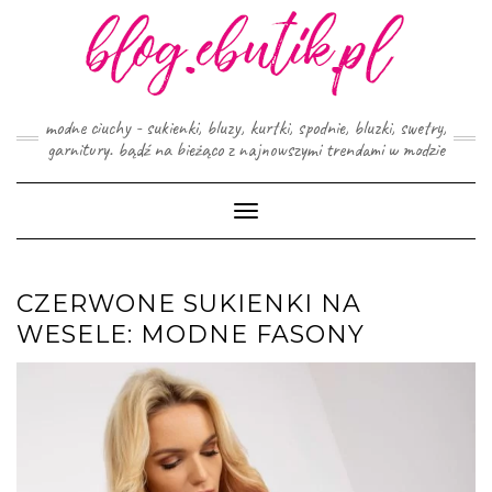
Skip
to
content
modne ciuchy - sukienki, bluzy, kurtki, spodnie, bluzki, swetry,
garnitury. bądź na bieżąco z najnowszymi trendami w modzie
Toggle
Navigation
CZERWONE SUKIENKI NA
WESELE: MODNE FASONY