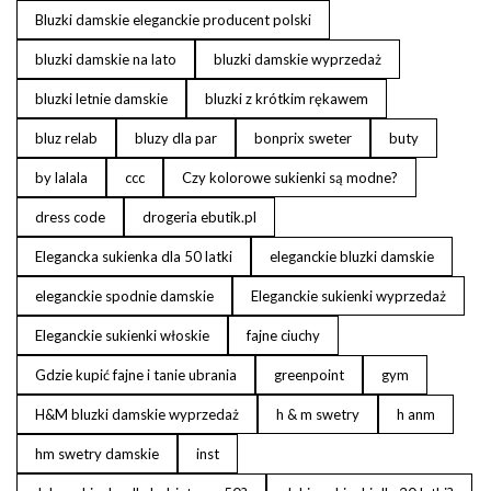
Bluzki damskie eleganckie producent polski
bluzki damskie na lato
bluzki damskie wyprzedaż
bluzki letnie damskie
bluzki z krótkim rękawem
bluz relab
bluzy dla par
bonprix sweter
buty
by lalala
ccc
Czy kolorowe sukienki są modne?
dress code
drogeria ebutik.pl
Elegancka sukienka dla 50 latki
eleganckie bluzki damskie
eleganckie spodnie damskie
Eleganckie sukienki wyprzedaż
Eleganckie sukienki włoskie
fajne ciuchy
Gdzie kupić fajne i tanie ubrania
greenpoint
gym
H&M bluzki damskie wyprzedaż
h & m swetry
h anm
hm swetry damskie
inst