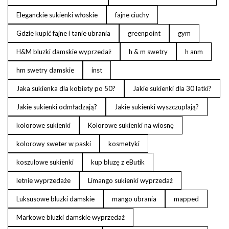
Eleganckie sukienki włoskie
fajne ciuchy
Gdzie kupić fajne i tanie ubrania
greenpoint
gym
H&M bluzki damskie wyprzedaż
h & m swetry
h anm
hm swetry damskie
inst
Jaka sukienka dla kobiety po 50?
Jakie sukienki dla 30 latki?
Jakie sukienki odmładzają?
Jakie sukienki wyszczuplają?
kolorowe sukienki
Kolorowe sukienki na wiosnę
kolorowy sweter w paski
kosmetyki
koszulowe sukienki
kup bluzę z eButik
letnie wyprzedaże
Limango sukienki wyprzedaż
Luksusowe bluzki damskie
mango ubrania
mapped
Markowe bluzki damskie wyprzedaż