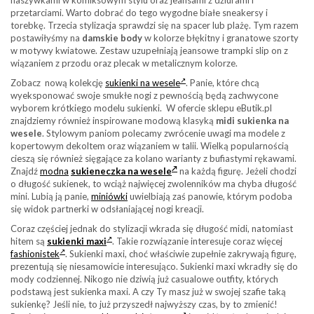
naszywkami w komiksowym stylu oraz jeansami z dziurami i
przetarciami. Warto dobrać do tego wygodne białe sneakersy i
torebkę. Trzecia stylizacja sprawdzi się na spacer lub plażę. Tym razem
postawiłyśmy na
damskie body
w kolorze błękitny i granatowe szorty
w motywy kwiatowe. Zestaw uzupełniają jeansowe trampki slip on z
wiązaniem z przodu oraz plecak w metalicznym kolorze.
Zobacz nową kolekcję
sukienki na wesele
. Panie, które chcą
wyeksponować swoje smukłe nogi z pewnością będą zachwycone
wyborem krótkiego modelu sukienki. W ofercie sklepu eButik.pl
znajdziemy również inspirowane modową klasyką
midi sukienka na
wesele
. Stylowym paniom polecamy zwrócenie uwagi ma modele z
kopertowym dekoltem oraz wiązaniem w talii. Wielką popularnością
cieszą się również sięgające za kolano warianty z bufiastymi rękawami.
Znajdź
modna
sukieneczka na wesele
na każdą figurę. Jeżeli chodzi
o długość sukienek, to wciąż najwięcej zwolenników ma chyba długość
mini. Lubią ją panie,
miniówki
uwielbiają zaś panowie, którym podoba
się widok partnerki w odsłaniającej nogi kreacji.
Coraz częściej jednak do stylizacji wkrada się długość midi, natomiast
hitem są
sukienki maxi
. Takie rozwiązanie interesuje coraz więcej
fashionistek
. Sukienki maxi, choć właściwie zupełnie zakrywają figurę,
prezentują się niesamowicie interesująco. Sukienki maxi wkradły się do
mody codziennej. Nikogo nie dziwią już casualowe outfity, których
podstawą jest sukienka maxi. A czy Ty masz już w swojej szafie taką
sukienkę? Jeśli nie, to już przyszedł najwyższy czas, by to zmienić!