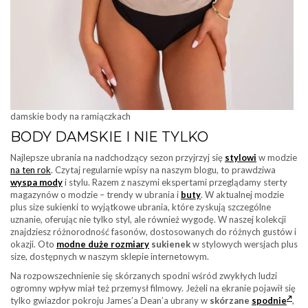
damskie body na ramiączkach
BODY DAMSKIE I NIE TYLKO
Najlepsze ubrania na nadchodzący sezon przyjrzyj się
stylowi
w modzie
na ten rok
. Czytaj regularnie wpisy na naszym blogu, to prawdziwa
wyspa mody
i stylu. Razem z naszymi ekspertami przeglądamy sterty
magazynów o modzie – trendy w ubrania i
buty
. W aktualnej modzie
plus size sukienki to wyjątkowe ubrania, które zyskują szczególne
uznanie, oferując nie tylko styl, ale również wygodę. W naszej kolekcji
znajdziesz różnorodność fasonów, dostosowanych do różnych gustów i
okazji. Oto
modne duże rozmiary
sukienek
w stylowych wersjach plus
size, dostępnych w naszym sklepie internetowym.
Na rozpowszechnienie się skórzanych spodni wśród zwykłych ludzi
ogromny wpływ miał też przemysł filmowy. Jeżeli na ekranie pojawił się
tylko gwiazdor pokroju James’a Dean’a ubrany w
skórzane
spodnie
,