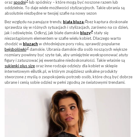
oraz
spodni
lub spódnicy – które mogą być noszone razem lub
oddzielnie. To daje wiele możliwości stylizacyjnych. Takie ubrania są
absolutnie niezbędne w twojej szafie na nowy sezon
Bez względu na panujące trendy,
biała bluza
bez kaptura doskonale
sprawdza się w różnych sytuacjach i stylizacjach, zarówno na co dzień,
jak i odświętnie. Odkryj, jak białe damskie
bluzy
stały się
niezastąpionym elementem w szafie wielu kobiet. Dlaczego warto
chodzić w
bluzach
w chłodniejsze pory roku, sprawdź popularne
bejsbolówki
damskie. Ubrania damskie dla osób noszących większe
rozmiary powinny być szyte tak, aby umiejętnie wyeksponować atuty
figury i zatuszować jej ewentualne niedoskonałości. Takie właśnie są
sukienki plus size
oraz inne rodzaje odzieży dla kobiet w sklepie
internetowym eButik.pl, w którym znajdziesz unikalne produkty
stworzone z myślą o zaspokojeniu potrzeb osób, które chcą być dobrze
ubrane i cenią sobie odzież w pełni zgodną ze światowymi trendami.