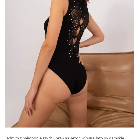
Jednym z najmodniejszych ubrań na sezon wiosna-lato są damskie