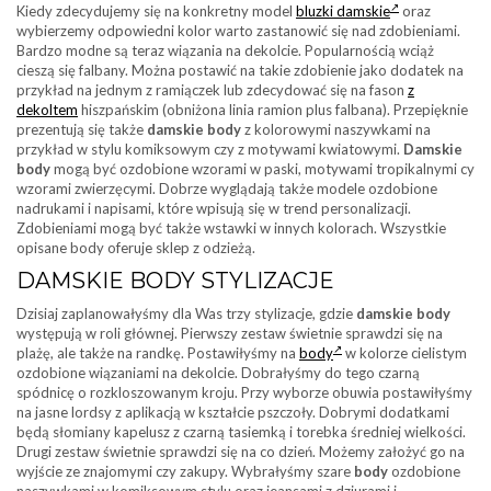
Kiedy zdecydujemy się na konkretny model
bluzki damskie
oraz
wybierzemy odpowiedni kolor warto zastanowić się nad zdobieniami.
Bardzo modne są teraz wiązania na dekolcie. Popularnością wciąż
cieszą się falbany. Można postawić na takie zdobienie jako dodatek na
przykład na jednym z ramiączek lub zdecydować się na fason
z
dekoltem
hiszpańskim (obniżona linia ramion plus falbana). Przepięknie
prezentują się także
damskie body
z kolorowymi naszywkami na
przykład w stylu komiksowym czy z motywami kwiatowymi.
Damskie
body
mogą być ozdobione wzorami w paski, motywami tropikalnymi cy
wzorami zwierzęcymi. Dobrze wyglądają także modele ozdobione
nadrukami i napisami, które wpisują się w trend personalizacji.
Zdobieniami mogą być także wstawki w innych kolorach. Wszystkie
opisane body oferuje sklep z odzieżą.
DAMSKIE BODY STYLIZACJE
Dzisiaj zaplanowałyśmy dla Was trzy stylizacje, gdzie
damskie body
występują w roli głównej. Pierwszy zestaw świetnie sprawdzi się na
plażę, ale także na randkę. Postawiłyśmy na
body
w kolorze cielistym
ozdobione wiązaniami na dekolcie. Dobrałyśmy do tego czarną
spódnicę o rozkloszowanym kroju. Przy wyborze obuwia postawiłyśmy
na jasne lordsy z aplikacją w kształcie pszczoły. Dobrymi dodatkami
będą słomiany kapelusz z czarną tasiemką i torebka średniej wielkości.
Drugi zestaw świetnie sprawdzi się na co dzień. Możemy założyć go na
wyjście ze znajomymi czy zakupy. Wybrałyśmy szare
body
ozdobione