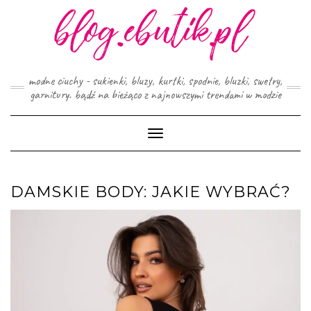
Skip
to
content
modne ciuchy - sukienki, bluzy, kurtki, spodnie, bluzki, swetry,
garnitury. bądź na bieżąco z najnowszymi trendami w modzie
Toggle
Navigation
DAMSKIE BODY: JAKIE WYBRAĆ?