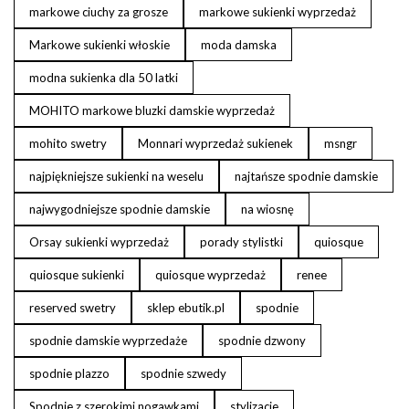
markowe ciuchy za grosze
markowe sukienki wyprzedaż
Markowe sukienki włoskie
moda damska
modna sukienka dla 50 latki
MOHITO markowe bluzki damskie wyprzedaż
mohito swetry
Monnari wyprzedaż sukienek
msngr
najpiękniejsze sukienki na weselu
najtańsze spodnie damskie
najwygodniejsze spodnie damskie
na wiosnę
Orsay sukienki wyprzedaż
porady stylistki
quiosque
quiosque sukienki
quiosque wyprzedaż
renee
reserved swetry
sklep ebutik.pl
spodnie
spodnie damskie wyprzedaże
spodnie dzwony
spodnie plazzo
spodnie szwedy
Spodnie z szerokimi nogawkami
stylizacje