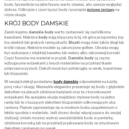
body. Sprawdźcie na jakie fasony warto stawiać, aby zawsze wyglądać
dobrze. Odkryjcie z czym łączyć body i poznajcie
gotowe zestawy
na
różne okazje.
KRÓJ BODY DAMSKIE
Zanim kupimy
damskie body
warto zastanowić się nad kilkoma
kwestiami. Niektóre
body
mają klasyczny krój, ich góra przypomina top
(na cienkich lub grubych ramiączkach).
Bluzki
mogą mieć także długi lub
krótki rękaw. Niektóre modele są zakończone golfem. Ubrania mogą
być wykonane z miękkiej bawełny lub weluru albo seksownej koronki.
Część fasonów ma materiał w prążek.
Damskie body
są często
wzbogacone wstawkami z innych materiałów na przykład tkanin
półprzezroczystych. Dekolt może być półokrągły, w serek, kopertowy
lub hiszpański.
W swojej kolekcji posiadamy
body damskie
odpowiednie na każdą
porę roku i okazję. Niezwykle elegancko prezentuje się body z głębokim
dekoltem na plecach zdobione kwiatami oraz te z koronkowymi
wstawkami. Na specjalne okazje znajdziesz stylowe body na jedno
ramię lub te z kuszącym dekoltem hiszpańskim odkrywającym oba
ramiona. Pięknie zaprezentuje się w modnym looku uzupełnionym o
lekkie spodnie z materiału. Jeśli chcesz dodać więcej pazura do swojej
stylizacji, śmiało możesz wybrać uwodzicielskie body w panterkę,
zdobione koronką lub na przykład prążkowane body ze zmysłowym
dekoltem zapinanym na suwak.