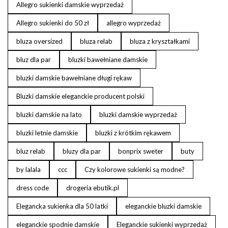
Allegro sukienki damskie wyprzedaż
Allegro sukienki do 50 zł
allegro wyprzedaż
bluza oversized
bluza relab
bluza z kryształkami
bluz dla par
bluzki bawełniane damskie
bluzki damskie bawełniane długi rękaw
Bluzki damskie eleganckie producent polski
bluzki damskie na lato
bluzki damskie wyprzedaż
bluzki letnie damskie
bluzki z krótkim rękawem
bluz relab
bluzy dla par
bonprix sweter
buty
by lalala
ccc
Czy kolorowe sukienki są modne?
dress code
drogeria ebutik.pl
Elegancka sukienka dla 50 latki
eleganckie bluzki damskie
eleganckie spodnie damskie
Eleganckie sukienki wyprzedaż