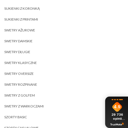
SUKIENKI Z KORONKĄ
SUKIENKI Z PRINTAMI
SWETRY AŻUROWE
SWETRY DAMSKIE
SWETRY DŁUGIE
SWETRY KLASYCZNE
SWETRY OVERSIZE
SWETRY ROZPINANE
SWETRY Z GOLFEM
SWETRY Z WARKOCZAMI
4.9
29 736
SZORTY BASIC
opinii
z całego
okresu
SZORTY CASUALOWE