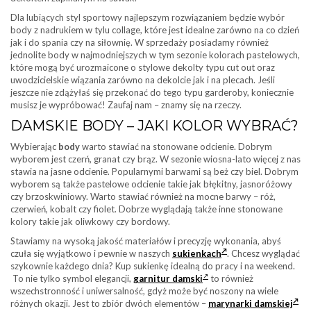
Dla lubiących styl sportowy najlepszym rozwiązaniem będzie wybór
body z nadrukiem w tylu collage, które jest idealne zarówno na co dzień
jak i do spania czy na siłownię. W sprzedaży posiadamy również
jednolite body w najmodniejszych w tym sezonie kolorach pastelowych,
które mogą być urozmaicone o stylowe dekolty typu cut out oraz
uwodzicielskie wiązania zarówno na dekolcie jak i na plecach. Jeśli
jeszcze nie zdążyłaś się przekonać do tego typu garderoby, koniecznie
musisz je wypróbować! Zaufaj nam – znamy się na rzeczy.
DAMSKIE BODY – JAKI KOLOR WYBRAĆ?
Wybierając
body
warto stawiać na stonowane odcienie. Dobrym
wyborem jest czerń, granat czy brąz. W sezonie wiosna-lato więcej z nas
stawia na jasne odcienie. Popularnymi barwami są beż czy biel. Dobrym
wyborem są także pastelowe odcienie takie jak błękitny, jasnoróżowy
czy brzoskwiniowy. Warto stawiać również na mocne barwy – róż,
czerwień, kobalt czy fiolet. Dobrze wyglądają także inne stonowane
kolory takie jak oliwkowy czy bordowy.
Stawiamy na wysoką jakość materiałów i precyzję wykonania, abyś
czuła się wyjątkowo i pewnie w naszych
sukienkach
. Chcesz wyglądać
szykownie każdego dnia? Kup sukienkę idealną do pracy i na weekend.
To nie tylko symbol elegancji,
garnitur damski
to również
wszechstronność i uniwersalność, gdyż może być noszony na wiele
różnych okazji. Jest to zbiór dwóch elementów –
marynarki damskiej