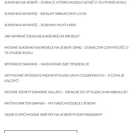
SUKIENKI NA JESIEŃ – ZOBACZ, KTÓRE MODELE NOSIĆ O TEJ PORZE ROKU
SUKIENKA W KRATĘ – IDEALNY WAKACYJNY LOOK
SUKIENKA W KRATĘ – JESIENNY MUST HAVE
JAK WYBRAĆ IDEALNĄ SUKIENKĘ NA WESELE?
MODNE SUKIENKI NA WESELE NA JESIEŃ I ZIMĘ – ZOBACZ W CZYM PÓJŚĆ O
TEJ PORZE ROKU
SPÓDNICE DAMSKIE – NAJMODNIEJSZE TENDENCJE
SATYNOWE SPÓDNICE MIDI W STYLIZACJACH CODZIENNYCH – Z CZYM JE
ŁĄCZYĆ?
MODNE SZORTY DAMSKIE NA LATO – IDEALNE DO STYLIZACJI NA WAKACJE!
KRÓTKI SWETER DAMSKI – HIT NADCHODZĄCEJ JESIENI!
GDZIE KUPIĆ MODNE SWETRY NA JESIEŃ? PODPOWIADAMY