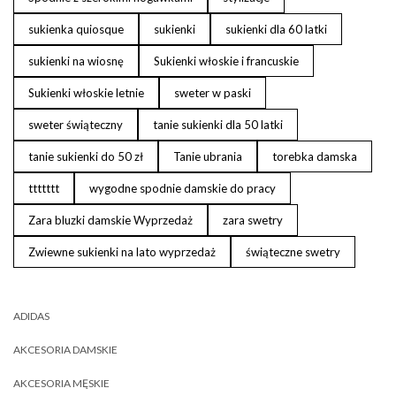
sukienka quiosque
sukienki
sukienki dla 60 latki
sukienki na wiosnę
Sukienki włoskie i francuskie
Sukienki włoskie letnie
sweter w paski
sweter świąteczny
tanie sukienki dla 50 latki
tanie sukienki do 50 zł
Tanie ubrania
torebka damska
ttttttt
wygodne spodnie damskie do pracy
Zara bluzki damskie Wyprzedaż
zara swetry
Zwiewne sukienki na lato wyprzedaż
świąteczne swetry
ADIDAS
AKCESORIA DAMSKIE
AKCESORIA MĘSKIE