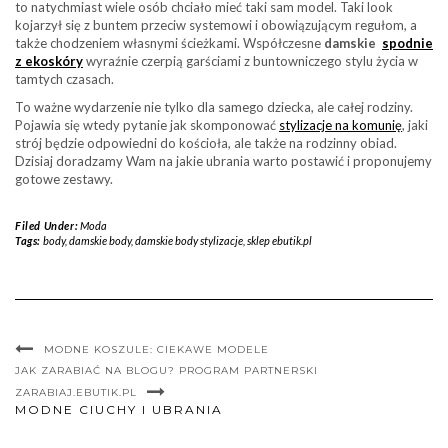
to natychmiast wiele osób chciało mieć taki sam model. Taki look
kojarzył się z buntem przeciw systemowi i obowiązującym regułom, a
także chodzeniem własnymi ścieżkami. Współczesne
damskie
spodnie
z ekoskóry
wyraźnie czerpią garściami z buntowniczego stylu życia w
tamtych czasach.
To ważne wydarzenie nie tylko dla samego dziecka, ale całej rodziny.
Pojawia się wtedy pytanie jak skomponować
stylizacje na komunię
, jaki
strój będzie odpowiedni do kościoła, ale także na rodzinny obiad.
Dzisiaj doradzamy Wam na jakie ubrania warto postawić i proponujemy
gotowe zestawy.
Filed Under:
Moda
Tags:
body
,
damskie body
,
damskie body stylizacje
,
sklep ebutik.pl
MODNE KOSZULE: CIEKAWE MODELE
JAK ZARABIAĆ NA BLOGU? PROGRAM PARTNERSKI
ZARABIAJ.EBUTIK.PL
MODNE CIUCHY I UBRANIA