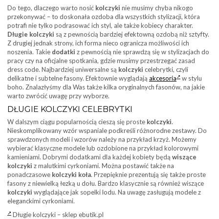
Do tego, dlaczego warto nosić
kolczyki
nie musimy chyba nikogo
przekonywać – to doskonała ozdoba dla wszystkich stylizacji, która
potrafi nie tylko podrasować ich styl, ale także kobiecy charakter.
Długie kolczyki
są z pewnością bardziej efektowną ozdobą niż sztyfty.
Z drugiej jednak strony, ich forma nieco ogranicza możliwości ich
noszenia. Takie
dodatki
z pewnością nie sprawdzą się w stylizacjach do
pracy czy na oficjalne spotkania, gdzie musimy przestrzegać zasad
dress code. Najbardziej uniwersalne są
kolczyki
celebrytki, czyli
delikatne i subtelne fasony. Efektownie wyglądają
akcesoria
w stylu
boho. Znalazłyśmy dla Was także kilka oryginalnych fasonów, na jakie
warto zwrócić uwagę przy wyborze.
DŁUGIE KOLCZYKI CELEBRYTKI
W dalszym ciągu popularnością cieszą się proste
kolczyki
.
Nieskomplikowany wzór wspaniale podkreśli różnorodne zestawy. Do
sprawdzonych modeli i wzorów należy na przykład krzyż. Możemy
wybierać klasyczne modele lub ozdobione na przykład kolorowymi
kamieniami. Dobrymi dodatkami dla każdej kobiety będą
wiszące
kolczyki
z malutkimi cyrkoniami. Można postawić także na
ponadczasowe
kolczyki koła
. Przepięknie prezentują się także proste
fasony z niewielką łezką u dołu. Bardzo klasycznie są również wiszące
kolczyki
wyglądające jak sopelki lodu. Na uwagę zasługują modele z
eleganckimi cyrkoniami.
Długie kolczyki – sklep ebutik.pl