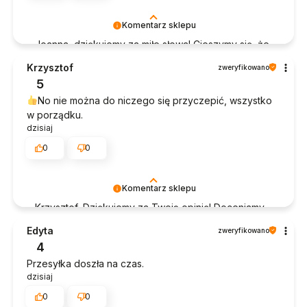
Komentarz sklepu
Joanna, dziękujemy za miłe słowa! Cieszymy się, że
zakup przeszedł bezproblemowo, oraz, że
Krzysztof
zweryfikowano
możemy zapewnić odpowiednią obsługę tak
5
świetnym klientom. Dziękujemy raz jeszcze!
No nie można do niczego się przyczepić, wszystko
w porządku.
dzisiaj
0
0
Komentarz sklepu
Krzysztof, Dziękujemy za Twoją opinię! Doceniamy
czas poświęcony na podzielenie się z nami Twoim
Edyta
zweryfikowano
doświadczeniem. Jesteśmy szczęśliwi, że mamy
4
takich klientów. Z pozdrowieniami, obsługa sklepu.
Przesyłka doszła na czas.
dzisiaj
0
0