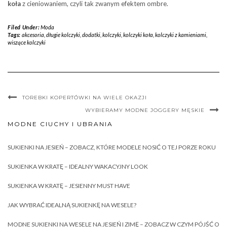
koła
z cieniowaniem, czyli tak zwanym efektem ombre.
Filed Under:
Moda
Tags:
akcesoria
,
długie kolczyki
,
dodatki
,
kolczyki
,
kolczyki koła
,
kolczyki z kamieniami
,
wiszące kolczyki
TOREBKI KOPERTÓWKI NA WIELE OKAZJI
WYBIERAMY MODNE JOGGERY MĘSKIE
MODNE CIUCHY I UBRANIA
SUKIENKI NA JESIEŃ – ZOBACZ, KTÓRE MODELE NOSIĆ O TEJ PORZE ROKU
SUKIENKA W KRATĘ – IDEALNY WAKACYJNY LOOK
SUKIENKA W KRATĘ – JESIENNY MUST HAVE
JAK WYBRAĆ IDEALNĄ SUKIENKĘ NA WESELE?
MODNE SUKIENKI NA WESELE NA JESIEŃ I ZIMĘ – ZOBACZ W CZYM PÓJŚĆ O