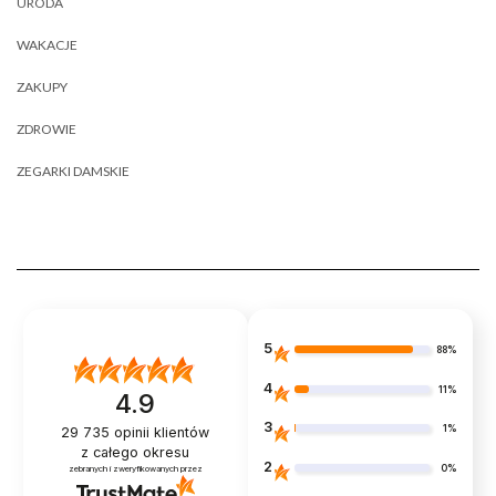
URODA
WAKACJE
ZAKUPY
ZDROWIE
ZEGARKI DAMSKIE
5
88%
4
11%
4.9
3
1%
29 735
opinii klientów
z całego okresu
2
0%
zebranych i zweryfikowanych przez