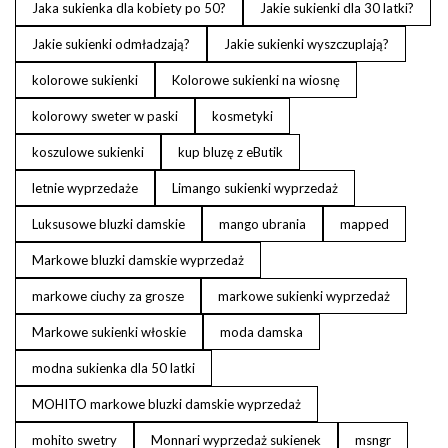
Jaka sukienka dla kobiety po 50?
Jakie sukienki dla 30 latki?
Jakie sukienki odmładzają?
Jakie sukienki wyszczuplają?
kolorowe sukienki
Kolorowe sukienki na wiosnę
kolorowy sweter w paski
kosmetyki
koszulowe sukienki
kup bluzę z eButik
letnie wyprzedaże
Limango sukienki wyprzedaż
Luksusowe bluzki damskie
mango ubrania
mapped
Markowe bluzki damskie wyprzedaż
markowe ciuchy za grosze
markowe sukienki wyprzedaż
Markowe sukienki włoskie
moda damska
modna sukienka dla 50 latki
MOHITO markowe bluzki damskie wyprzedaż
mohito swetry
Monnari wyprzedaż sukienek
msngr