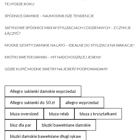
TEJ PORZE ROKU
SPÓDNICE DAMSKIE – NAJMODNIEJSZE TENDENCJE
SATYNOWE SPÓDNICE MIDI W STYLIZACJACH CODZIENNYCH – Z CZYM JE
ŁĄCZYĆ?
MODNE SZORTY DAMSKIE NA LATO – IDEALNE DO STYLIZACJI NA WAKACJE!
KRÓTKI SWETER DAMSKI – HIT NADCHODZĄCEJ JESIENI!
GDZIE KUPIĆ MODNE SWETRY NA JESIEŃ? PODPOWIADAMY
Allegro sukienki damskie wyprzedaż
Allegro sukienki do 50 zł
allegro wyprzedaż
bluza oversized
bluza relab
bluza z kryształkami
bluz dla par
bluzki bawełniane damskie
bluzki damskie bawełniane długi rękaw