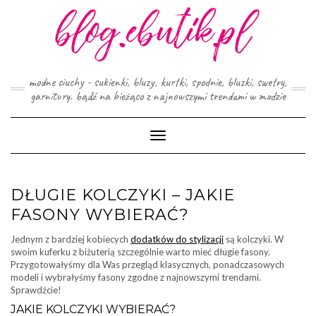
Skip
to
content
modne ciuchy - sukienki, bluzy, kurtki, spodnie, bluzki, swetry,
garnitury. bądź na bieżąco z najnowszymi trendami w modzie
Toggle
Navigation
DŁUGIE KOLCZYKI – JAKIE
FASONY WYBIERAĆ?
Jednym z bardziej kobiecych
dodatków do stylizacji
są kolczyki. W
swoim kuferku z biżuterią szczególnie warto mieć długie fasony.
Przygotowałyśmy dla Was przegląd klasycznych, ponadczasowych
modeli i wybrałyśmy fasony zgodne z najnowszymi trendami.
Sprawdźcie!
JAKIE KOLCZYKI WYBIERAĆ?