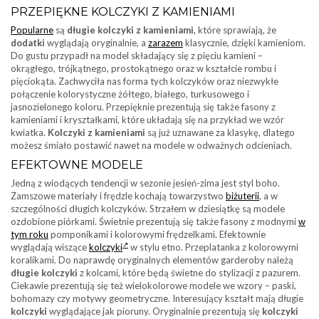
PRZEPIĘKNE KOLCZYKI Z KAMIENIAMI
Popularne
są
długie kolczyki z kamieniami
, które sprawiają, że
dodatki
wyglądają oryginalnie, a
zarazem
klasycznie, dzięki kamieniom.
Do gustu przypadł na model składający się z pięciu kamieni –
okrągłego, trójkątnego, prostokątnego oraz w kształcie rombu i
pięciokąta. Zachwyciła nas forma tych kolczyków oraz niezwykłe
połączenie kolorystyczne żółtego, białego, turkusowego i
jasnozielonego koloru. Przepięknie prezentują się także fasony z
kamieniami i kryształkami, które układają się na przykład we wzór
kwiatka.
Kolczyki z kamieniami
są już uznawane za klasykę, dlatego
możesz śmiało postawić nawet na modele w odważnych odcieniach.
EFEKTOWNE MODELE
Jedną z wiodących tendencji w sezonie jesień-zima jest styl boho.
Zamszowe materiały i frędzle kochają towarzystwo
biżuterii
, a w
szczególności długich kolczyków. Strzałem w dziesiątkę są modele
ozdobione piórkami. Świetnie prezentują się także fasony z modnymi
w
tym roku
pomponikami i kolorowymi frędzelkami. Efektownie
wyglądają wiszące
kolczyki
w stylu etno. Przeplatanka z kolorowymi
koralikami. Do naprawdę oryginalnych elementów garderoby należą
długie kolczyki
z kolcami, które będą świetne do stylizacji z pazurem.
Ciekawie prezentują się też wielokolorowe modele we wzory – paski,
bohomazy czy motywy geometryczne. Interesujący kształt mają długie
kolczyki
wyglądające jak pioruny. Oryginalnie prezentują się
kolczyki