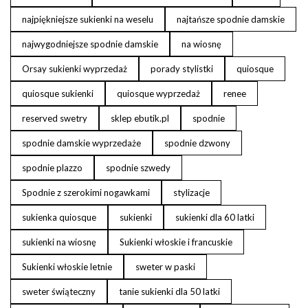
najpiękniejsze sukienki na weselu
najtańsze spodnie damskie
najwygodniejsze spodnie damskie
na wiosnę
Orsay sukienki wyprzedaż
porady stylistki
quiosque
quiosque sukienki
quiosque wyprzedaż
renee
reserved swetry
sklep ebutik.pl
spodnie
spodnie damskie wyprzedaże
spodnie dzwony
spodnie plazzo
spodnie szwedy
Spodnie z szerokimi nogawkami
stylizacje
sukienka quiosque
sukienki
sukienki dla 60 latki
sukienki na wiosnę
Sukienki włoskie i francuskie
Sukienki włoskie letnie
sweter w paski
sweter świąteczny
tanie sukienki dla 50 latki