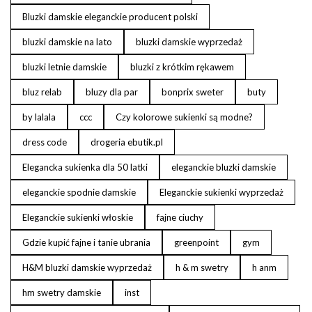
Bluzki damskie eleganckie producent polski
bluzki damskie na lato
bluzki damskie wyprzedaż
bluzki letnie damskie
bluzki z krótkim rękawem
bluz relab
bluzy dla par
bonprix sweter
buty
by lalala
ccc
Czy kolorowe sukienki są modne?
dress code
drogeria ebutik.pl
Elegancka sukienka dla 50 latki
eleganckie bluzki damskie
eleganckie spodnie damskie
Eleganckie sukienki wyprzedaż
Eleganckie sukienki włoskie
fajne ciuchy
Gdzie kupić fajne i tanie ubrania
greenpoint
gym
H&M bluzki damskie wyprzedaż
h & m swetry
h anm
hm swetry damskie
inst