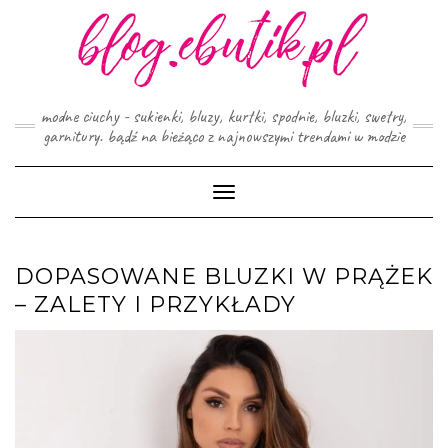
Skip
to
content
modne ciuchy - sukienki, bluzy, kurtki, spodnie, bluzki, swetry,
garnitury. bądź na bieżąco z najnowszymi trendami w modzie
Toggle
Navigation
DOPASOWANE BLUZKI W PRĄŻEK
– ZALETY I PRZYKŁADY