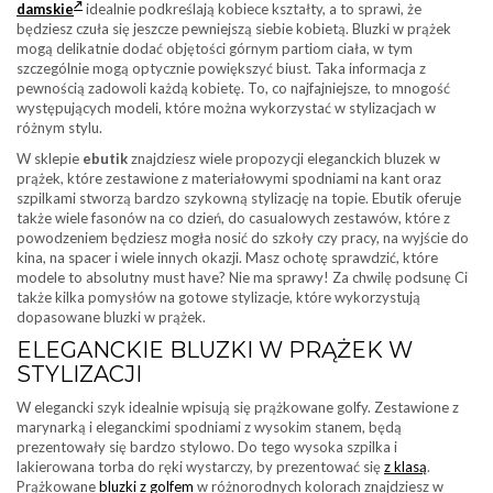
damskie
idealnie podkreślają kobiece kształty, a to sprawi, że
będziesz czuła się jeszcze pewniejszą siebie kobietą. Bluzki w prążek
mogą delikatnie dodać objętości górnym partiom ciała, w tym
szczególnie mogą optycznie powiększyć biust. Taka informacja z
pewnością zadowoli każdą kobietę. To, co najfajniejsze, to mnogość
występujących modeli, które można wykorzystać w stylizacjach w
różnym stylu.
W sklepie
ebutik
znajdziesz wiele propozycji eleganckich bluzek w
prążek, które zestawione z materiałowymi spodniami na kant oraz
szpilkami stworzą bardzo szykowną stylizację na topie. Ebutik oferuje
także wiele fasonów na co dzień, do casualowych zestawów, które z
powodzeniem będziesz mogła nosić do szkoły czy pracy, na wyjście do
kina, na spacer i wiele innych okazji. Masz ochotę sprawdzić, które
modele to absolutny must have? Nie ma sprawy! Za chwilę podsunę Ci
także kilka pomysłów na gotowe stylizacje, które wykorzystują
dopasowane bluzki w prążek.
ELEGANCKIE BLUZKI W PRĄŻEK W
STYLIZACJI
W elegancki szyk idealnie wpisują się prążkowane golfy. Zestawione z
marynarką i eleganckimi spodniami z wysokim stanem, będą
prezentowały się bardzo stylowo. Do tego wysoka szpilka i
lakierowana torba do ręki wystarczy, by prezentować się
z klasą
.
Prążkowane
bluzki z golfem
w różnorodnych kolorach znajdziesz w