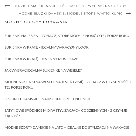
BLUZKI DAMSKIE NA JESIEŃ – JAKI STYL WYBRAĆ NA CHŁODY?
MODNE BLUZKI DAMSKIE: MODELE KTÓRE WARTO KUPIĆ
MODNE CIUCHY I UBRANIA
SUKIENKI NA JESIEŃ – ZOBACZ, KTÓRE MODELE NOSIĆ O TEJ PORZE ROKU
SUKIENKA W KRATĘ – IDEALNY WAKACYJNY LOOK
SUKIENKA W KRATĘ – JESIENNY MUST HAVE
JAK WYBRAĆ IDEALNĄ SUKIENKĘ NA WESELE?
MODNE SUKIENKI NA WESELE NA JESIEŃ I ZIMĘ – ZOBACZ W CZYM PÓJŚĆ O
TEJ PORZE ROKU
SPÓDNICE DAMSKIE – NAJMODNIEJSZE TENDENCJE
SATYNOWE SPÓDNICE MIDI W STYLIZACJACH CODZIENNYCH – Z CZYM JE
ŁĄCZYĆ?
MODNE SZORTY DAMSKIE NA LATO – IDEALNE DO STYLIZACJI NA WAKACJE!