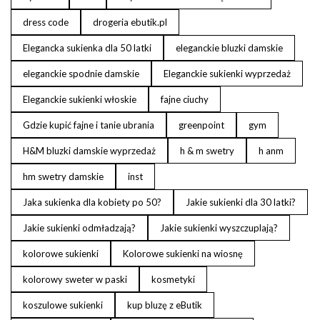
dress code
drogeria ebutik.pl
Elegancka sukienka dla 50 latki
eleganckie bluzki damskie
eleganckie spodnie damskie
Eleganckie sukienki wyprzedaż
Eleganckie sukienki włoskie
fajne ciuchy
Gdzie kupić fajne i tanie ubrania
greenpoint
gym
H&M bluzki damskie wyprzedaż
h & m swetry
h anm
hm swetry damskie
inst
Jaka sukienka dla kobiety po 50?
Jakie sukienki dla 30 latki?
Jakie sukienki odmładzają?
Jakie sukienki wyszczuplają?
kolorowe sukienki
Kolorowe sukienki na wiosnę
kolorowy sweter w paski
kosmetyki
koszulowe sukienki
kup bluzę z eButik