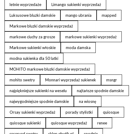
letnie wyprzedaże
Limango sukienki wyprzedaż
Luksusowe bluzki damskie
mango ubrania
mapped
Markowe bluzki damskie wyprzedaż
markowe ciuchy za grosze
markowe sukienki wyprzedaż
Markowe sukienki włoskie
moda damska
modna sukienka dla 50 latki
MOHITO markowe bluzki damskie wyprzedaż
mohito swetry
Monnari wyprzedaż sukienek
msngr
najpiękniejsze sukienki na weselu
najtańsze spodnie damskie
najwygodniejsze spodnie damskie
na wiosnę
Orsay sukienki wyprzedaż
porady stylistki
quiosque
quiosque sukienki
quiosque wyprzedaż
renee
reserved swetry
sklep ebutik.pl
spodnie