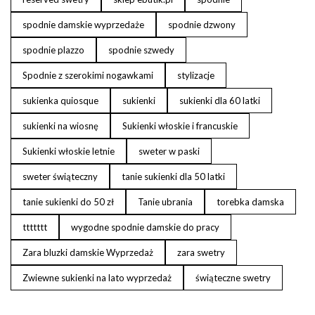
spodnie damskie wyprzedaże
spodnie dzwony
spodnie plazzo
spodnie szwedy
Spodnie z szerokimi nogawkami
stylizacje
sukienka quiosque
sukienki
sukienki dla 60 latki
sukienki na wiosnę
Sukienki włoskie i francuskie
Sukienki włoskie letnie
sweter w paski
sweter świąteczny
tanie sukienki dla 50 latki
tanie sukienki do 50 zł
Tanie ubrania
torebka damska
ttttttt
wygodne spodnie damskie do pracy
Zara bluzki damskie Wyprzedaż
zara swetry
Zwiewne sukienki na lato wyprzedaż
świąteczne swetry