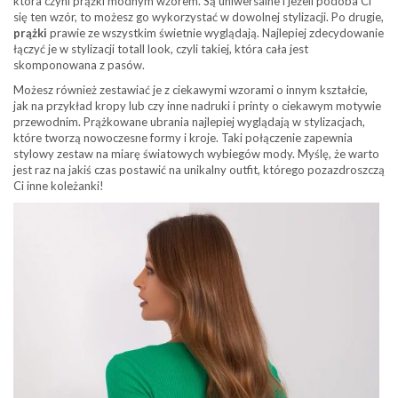
która czyni prążki modnym wzorem. Są uniwersalne i jeżeli podoba Ci
się ten wzór, to możesz go wykorzystać w dowolnej stylizacji. Po drugie,
prążki
prawie ze wszystkim świetnie wyglądają. Najlepiej zdecydowanie
łączyć je w stylizacji totall look, czyli takiej, która cała jest
skomponowana z pasów.
Możesz również zestawiać je z ciekawymi wzorami o innym kształcie,
jak na przykład kropy lub czy inne nadruki i printy o ciekawym motywie
przewodnim. Prążkowane ubrania najlepiej wyglądają w stylizacjach,
które tworzą nowoczesne formy i kroje. Taki połączenie zapewnia
stylowy zestaw na miarę światowych wybiegów mody. Myślę, że warto
jest raz na jakiś czas postawić na unikalny outfit, którego pozazdroszczą
Ci inne koleżanki!