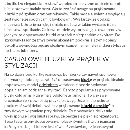
ebutik
. Do eleganckich zestawów polecam klasyczne odcienie czerni,
bieli oraz ewentualnie beżu. Warto zwrócić uwagę na
prążkowane
bluzki
z półgolfem oraz bez rękawów. Takie modele świetnie wyglądają
zestawione ze spódnicami ołówkowymi. Wystarczy, że dodasz
masywną biżuterię na rękę i śmiało możesz w takim wydaniu iść na
biznesowe spotkanie. Ciekawe modele wykorzystujące dwa trendy w
jednym, to dopasowane bluzki w prążek z hiszpańskim dekoltem. Do
szykowny fason ze zmysłowym akcentem podkreślającym kobiecy
dekolt z pewnością będzie idealnym uzupełnieniem eleganckiej stylizacji
do teatru lub opery.
CASUALOWE BLUZKI W PRĄŻEK W
STYLIZACJI
Na co dzień, pod kurtkę jeansową, bomberkę czy nawet sportową
marynarkę, dobrze jest założyć dopasowaną
bluzkę
w prążek
. Idealnie
dopasowany model
z dekoltem
w łódeczkę będzie stylowym
dopełnieniem codziennej stylizacji. Bardzo popularne są prążkowane
bluzki cold arms, które mają odsłonięte ramiona. To ciekawe
urozmaicenie z pewnością przykuje uwagę. Jeżeli masz ochotę
podkreślić swój dekolt, wybierz
prążkowane
bluzki damskie
ze
zmysłowym wiązaniem przy dekolcie. To z pewnością delikatnie
wyeksponuje Twój biust i sprawi, że będzie się pięknie prezentować.
Tego typu fasony dopasowanych bluzek świetnie fitują z jeansami
każdego rodzaju. Dobrze jest również zestawiać je z jeansowymi