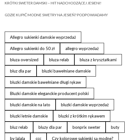
KRÓTKI SWETER DAMSKI – HIT NADCHODZĄCEJ JESIENI!
GDZIE KUPIĆ MODNE SWETRY NA JESIEŃ? PODPOWIADAMY
Allegro sukienki damskie wyprzedaż
Allegro sukienki do 50 zł
allegro wyprzedaż
bluza oversized
bluza relab
bluza z kryształkami
bluz dla par
bluzki bawełniane damskie
bluzki damskie bawełniane długi rękaw
Bluzki damskie eleganckie producent polski
bluzki damskie na lato
bluzki damskie wyprzedaż
bluzki letnie damskie
bluzki z krótkim rękawem
bluz relab
bluzy dla par
bonprix sweter
buty
by lalala
ccc
Czy kolorowe sukienki są modne?