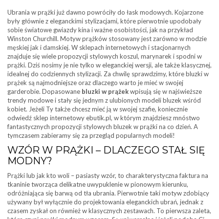
Ubrania w prążki już dawno powróciły do łask modowych. Kojarzone
były głównie z eleganckimi stylizacjami, które pierwotnie upodobały
sobie światowe gwiazdy kina i ważne osobistości, jak na przykład
Winston Churchill. Motyw prążków stosowany jest zarówno w modzie
męskiej jak i damskiej. W sklepach internetowych i stacjonarnych
znajduje się wiele propozycji stylowych koszul, marynarek i spodni w
prążki. Dziś nosimy je nie tylko w eleganckiej wersji, ale także klasycznej,
idealnej do codziennych stylizacji. Za chwilę sprawdzimy, które bluzki w
prążek są najmodniejsze oraz dlaczego warto je mieć w swojej
garderobie. Dopasowane
bluzki w prążek
wpisują się w najświeższe
trendy modowe i stały się jednym z ulubionych modeli bluzek wśród
kobiet. Jeżeli Ty także chcesz mieć ją w swojej szafie, koniecznie
odwiedź sklep internetowy ebutik.pl, w którym znajdziesz mnóstwo
fantastycznych propozycji stylowych bluzek w prążki na co dzień. A
tymczasem zabieramy się za przegląd popularnych modeli!
WZÓR W PRĄŻKI – DLACZEGO STAŁ SIĘ
MODNY?
Prążki lub jak kto woli – pasiasty wzór, to charakterystyczna faktura na
tkaninie tworząca delikatne uwypuklenie w pionowym kierunku,
odróżniająca się barwą od tła ubrania. Pierwotnie taki motyw zdobiący
używany był wyłącznie do projektowania eleganckich ubrań, jednak z
czasem zyskał on również w klasycznych zestawach. To pierwsza zaleta,