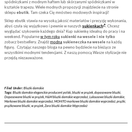
spódniczkami z modnym haftem lub skórzanymi spódniczkami w
kształcie trapezu. Wiele modnych propozycji znajdziecie na stronie
sklepu
ebutik
. Tam czeka Cię mnóstwo modowych inspiracji!
Sklep ebutik stawia na wysoką jakość materiałów i precyzję wykonania,
abyś czuła się wyjątkowo i pewnie w naszych
sukienkach
. Chcesz
wyglądać szykownie każdego dnia? Kup sukienkę idealną do pracy i na
weekend. Popularne
w tym roku
sukienki na wesele i nie tylko
zobacz bestsellery. Znajdź
modna
sukieneczka na wesele
na każdą
figurę. Czytając naszego bloga na pewno będziecie na bieżąco ze
wszystkimi modnymi tendencjami. Z naszą pomocą Wasze stylizacje nie
przejdą niezauważone.
Filed Under:
Bluzki damskie
Tags:
Bluzki damskie eleganckie producent polski
,
bluzki w prążek
,
dopasowane bluzki
,
Dopasowane bluzki w prążek
,
H&M bluzki damskie wyprzedaż
,
Luksusowe bluzki damskie
,
Markowe bluzki damskie wyprzedaż
,
MOHITO markowe bluzki damskie wyprzedaż
,
prążki
,
prążkowane bluzki
,
w prążek
,
Zara bluzki damskie Wyprzedaż