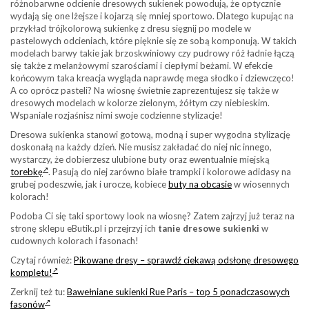
różnobarwne odcienie dresowych sukienek powodują, że optycznie
wydają się one lżejsze i kojarzą się mniej sportowo. Dlatego kupując na
przykład trójkolorową sukienkę z dresu sięgnij po modele w
pastelowych odcieniach, które pięknie się ze sobą komponują. W takich
modelach barwy takie jak brzoskwiniowy czy pudrowy róż ładnie łączą
się także z melanżowymi szarościami i ciepłymi beżami. W efekcie
końcowym taka kreacja wygląda naprawdę mega słodko i dziewczęco!
A co oprócz pasteli? Na wiosnę świetnie zaprezentujesz się także w
dresowych modelach w kolorze zielonym, żółtym czy niebieskim.
Wspaniale rozjaśnisz nimi swoje codzienne stylizacje!
Dresowa sukienka stanowi gotową, modną i super wygodna stylizację
doskonałą na każdy dzień. Nie musisz zakładać do niej nic innego,
wystarczy, że dobierzesz ulubione buty oraz ewentualnie miejską
torebkę
. Pasują do niej zarówno białe trampki i kolorowe adidasy na
grubej podeszwie, jak i urocze, kobiece
buty na obcasie
w wiosennych
kolorach!
Podoba Ci się taki sportowy look na wiosnę? Zatem zajrzyj już teraz na
stronę sklepu eButik.pl i przejrzyj ich
tanie dresowe sukienki
w
cudownych kolorach i fasonach!
Czytaj również:
Pikowane dresy – sprawdź ciekawą odsłonę dresowego
kompletu!
Zerknij też tu:
Bawełniane sukienki Rue Paris – top 5 ponadczasowych
fasonów