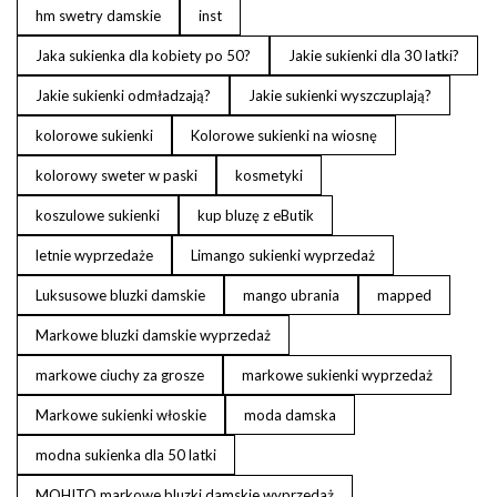
hm swetry damskie
inst
Jaka sukienka dla kobiety po 50?
Jakie sukienki dla 30 latki?
Jakie sukienki odmładzają?
Jakie sukienki wyszczuplają?
kolorowe sukienki
Kolorowe sukienki na wiosnę
kolorowy sweter w paski
kosmetyki
koszulowe sukienki
kup bluzę z eButik
letnie wyprzedaże
Limango sukienki wyprzedaż
Luksusowe bluzki damskie
mango ubrania
mapped
Markowe bluzki damskie wyprzedaż
markowe ciuchy za grosze
markowe sukienki wyprzedaż
Markowe sukienki włoskie
moda damska
modna sukienka dla 50 latki
MOHITO markowe bluzki damskie wyprzedaż