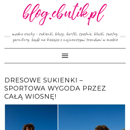
Skip
to
content
modne ciuchy - sukienki, bluzy, kurtki, spodnie, bluzki, swetry,
garnitury. bądź na bieżąco z najnowszymi trendami w modzie
Toggle
Navigation
DRESOWE SUKIENKI –
SPORTOWA WYGODA PRZEZ
CAŁĄ WIOSNĘ!