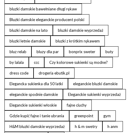
bluzki damskie bawełniane długi rękaw
Bluzki damskie eleganckie producent polski
bluzki damskie na lato
bluzki damskie wyprzedaż
bluzki letnie damskie
bluzki z krótkim rękawem
bluz relab
bluzy dla par
bonprix sweter
buty
by lalala
ccc
Czy kolorowe sukienki są modne?
dress code
drogeria ebutik.pl
Elegancka sukienka dla 50 latki
eleganckie bluzki damskie
eleganckie spodnie damskie
Eleganckie sukienki wyprzedaż
Eleganckie sukienki włoskie
fajne ciuchy
Gdzie kupić fajne i tanie ubrania
greenpoint
gym
H&M bluzki damskie wyprzedaż
h & m swetry
h anm