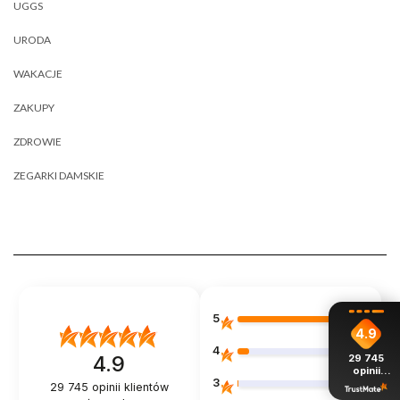
UGGS
URODA
WAKACJE
ZAKUPY
ZDROWIE
ZEGARKI DAMSKIE
5
88%
4.9
4
11%
4.9
29 745
opinii
3
z całego
1%
29 745
opinii klientów
okresu