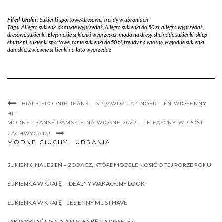
Filed Under:
Sukienki sportowe/dresowe
,
Trendy w ubraniach
Tags:
Allegro sukienki damskie wyprzedaż
,
Allegro sukienki do 50 zł
,
allegro wyprzedaż
,
dresowe sukienki
,
Eleganckie sukienki wyprzedaż
,
moda na dresy
,
sheinside sukienki
,
sklep
ebutik.pl
,
sukienki sportowe
,
tanie sukienki do 50 zł
,
trendy na wiosnę
,
wygodne sukienki
damskie
,
Zwiewne sukienki na lato wyprzedaż
BIAŁE SPODNIE JEANS – SPRAWDŹ JAK NOSIĆ TEN WIOSENNY
HIT
MODNE JEANSY DAMSKIE NA WIOSNĘ 2022 – TE FASONY WPROST
ZACHWYCAJĄ!
MODNE CIUCHY I UBRANIA
SUKIENKI NA JESIEŃ – ZOBACZ, KTÓRE MODELE NOSIĆ O TEJ PORZE ROKU
SUKIENKA W KRATĘ – IDEALNY WAKACYJNY LOOK
SUKIENKA W KRATĘ – JESIENNY MUST HAVE
JAK WYBRAĆ IDEALNĄ SUKIENKĘ NA WESELE?