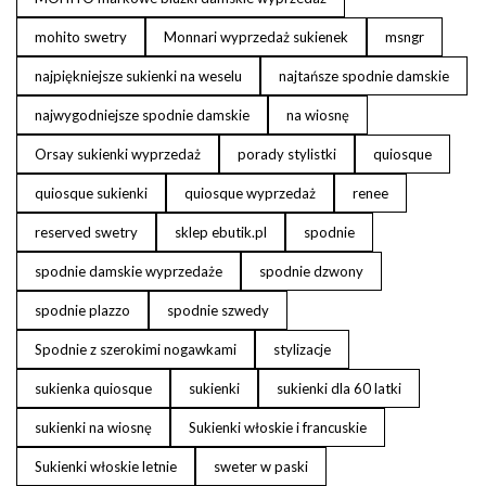
mohito swetry
Monnari wyprzedaż sukienek
msngr
najpiękniejsze sukienki na weselu
najtańsze spodnie damskie
najwygodniejsze spodnie damskie
na wiosnę
Orsay sukienki wyprzedaż
porady stylistki
quiosque
quiosque sukienki
quiosque wyprzedaż
renee
reserved swetry
sklep ebutik.pl
spodnie
spodnie damskie wyprzedaże
spodnie dzwony
spodnie plazzo
spodnie szwedy
Spodnie z szerokimi nogawkami
stylizacje
sukienka quiosque
sukienki
sukienki dla 60 latki
sukienki na wiosnę
Sukienki włoskie i francuskie
Sukienki włoskie letnie
sweter w paski