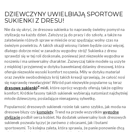
DZIEWCZYNY UWIELBIAJĄ SPORTOWE
SUKIENKI Z DRESU!
Nie da się ukryć, że dresowa sukienka to naprawdę świetny pomysł na
stylizację na każdy dzień. Założysz ją do pracy i do szkoły, a także na
załatwianie różnych spraw w mieście oraz spędzając wolny czas na
świeżym powietrzu. A takich okazji wiosną i latem będzie coraz więcej,
dlatego dobrze mieć w zanadrzu wygodny strój! Sukienka z dresu
sprawdzi się w tej roli doskonale, ponieważ jest niezwykle wygodna w
noszeniu i ma uniwersalny charakter. Zazwyczaj takie modele są uszyte
z miękkiej i przyjemnej w dotyku bawełnianej dzianiny dresowej, która
oferuje niezwykle wysoki komfort noszenia. Miły w dotyku materiał
oraz zwykle swobodniejszy krój takich kreacji sprawiają, że całość nosi
się naprawdę rewelacyjnie! Wśród pań niezwykle popularne są teraz
dresowe sukienki
midi
, które oprócz wygody oferują także ogólny
komfort. Krótkie fasony takich sukienek wybierają natomiast najchętniej
młode dziewczyny, posiadające nienaganną sylwetkę.
Popularność dresowych sukienek rośnie tak samo szybko, jak moda na
dresowe bluzy czy
komplety
. Trend na przede wszystkim
wygodne
stylizacje
podbił serca kobiet. Na dodatek uniwersalny look dresowych
sukienek pozwala łączyć je zarówno z obcasami, jak i butami
sportowymi. To kolejna zaleta, która sprawia, że panie ponownie chcą