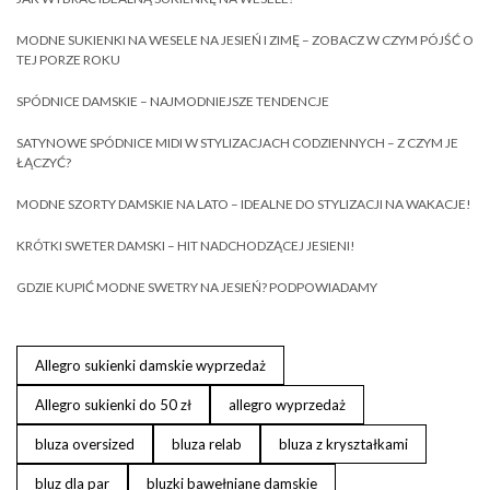
MODNE SUKIENKI NA WESELE NA JESIEŃ I ZIMĘ – ZOBACZ W CZYM PÓJŚĆ O
TEJ PORZE ROKU
SPÓDNICE DAMSKIE – NAJMODNIEJSZE TENDENCJE
SATYNOWE SPÓDNICE MIDI W STYLIZACJACH CODZIENNYCH – Z CZYM JE
ŁĄCZYĆ?
MODNE SZORTY DAMSKIE NA LATO – IDEALNE DO STYLIZACJI NA WAKACJE!
KRÓTKI SWETER DAMSKI – HIT NADCHODZĄCEJ JESIENI!
GDZIE KUPIĆ MODNE SWETRY NA JESIEŃ? PODPOWIADAMY
Allegro sukienki damskie wyprzedaż
Allegro sukienki do 50 zł
allegro wyprzedaż
bluza oversized
bluza relab
bluza z kryształkami
bluz dla par
bluzki bawełniane damskie