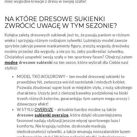
mieć wygodne kreacje z dresu w swojej szafie!
NA KTÓRE DRESOWE SUKIENKI
ZWRÓCIĆ UWAGĘ W TYM SEZONIE?
Kolejna zaletą dresowych sukienek jest to, że pasują paniom w różnym
wieku i sprzyjają różnym rodzajom sylwetki. Luźniejszy model zawsze
sprytnie zakryje pewne mankamenty figury, zresztą wygodą dresówkę
nosimy przecież dla wygody, a nie po to, żeby podkreślać sylwetkę.
Chciałabyś uzupełnić swoją szafę o ten sportowy fason? Obejrzyj zatem
modne
dresowe sukienki
na ten sezon, które wybrali dla Ciebie nasi
styliści:
MODEL TRÓJKOLOROWY – ten model dresowej sukienki to
prawdziwy hit, zwłaszcza wśród nastolatek i młodych kobiet.
Pozwala zbudować super look w miejskim stylu, z nutą szkolnego
charakteru. Uszyty jest z cieńszej bawełny podzielonej na bloki
trzech różnych kolorów, gwarantując tym samym mega uroczy i
dziewczęcy efekt!
W STYLU
OVERSIZE
– aktualnie bardzo modne są także
dresowe
sukienki oversize
, które dzięki obszerniejszemu
fasonowi nadają stylizacji jeszcze więcej sportowego luzu i
komfortu. Nie krępują ruchów, doskonale maskują
niedoskonałości sylwetki, a także emanują nonszalanckim luzem
we francuskim stylu! Wybierz najlepiej gładki, jednokolorowy