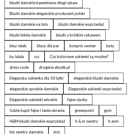
bluzki damskie bawełniane długi rękaw
Bluzki damskie eleganckie producent polski
bluzki damskie na lato
bluzki damskie wyprzedaż
bluzki letnie damskie
bluzki z krótkim rękawem
bluz relab
bluzy dla par
bonprix sweter
buty
by lalala
ccc
Czy kolorowe sukienki są modne?
dress code
drogeria ebutik.pl
Elegancka sukienka dla 50 latki
eleganckie bluzki damskie
eleganckie spodnie damskie
Eleganckie sukienki wyprzedaż
Eleganckie sukienki włoskie
fajne ciuchy
Gdzie kupić fajne i tanie ubrania
greenpoint
gym
H&M bluzki damskie wyprzedaż
h & m swetry
h anm
hm swetry damskie
inst