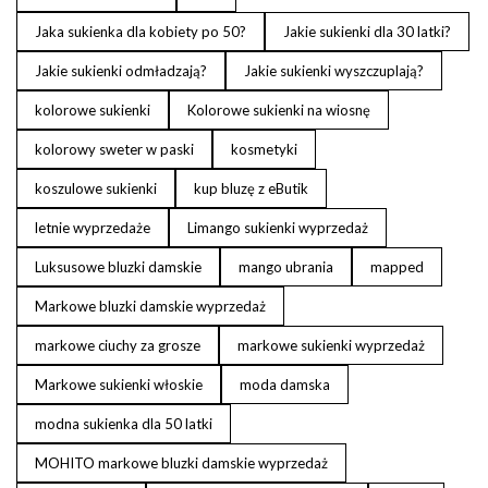
Jaka sukienka dla kobiety po 50?
Jakie sukienki dla 30 latki?
Jakie sukienki odmładzają?
Jakie sukienki wyszczuplają?
kolorowe sukienki
Kolorowe sukienki na wiosnę
kolorowy sweter w paski
kosmetyki
koszulowe sukienki
kup bluzę z eButik
letnie wyprzedaże
Limango sukienki wyprzedaż
Luksusowe bluzki damskie
mango ubrania
mapped
Markowe bluzki damskie wyprzedaż
markowe ciuchy za grosze
markowe sukienki wyprzedaż
Markowe sukienki włoskie
moda damska
modna sukienka dla 50 latki
MOHITO markowe bluzki damskie wyprzedaż