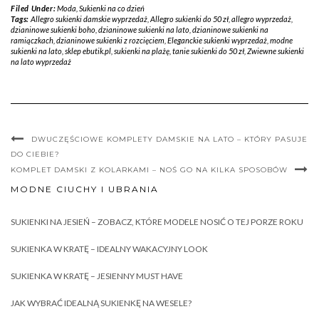
Filed Under:
Moda
,
Sukienki na co dzień
Tags:
Allegro sukienki damskie wyprzedaż
,
Allegro sukienki do 50 zł
,
allegro wyprzedaż
,
dzianinowe sukienki boho
,
dzianinowe sukienki na lato
,
dzianinowe sukienki na
ramiączkach
,
dzianinowe sukienki z rozcięciem
,
Eleganckie sukienki wyprzedaż
,
modne
sukienki na lato
,
sklep ebutik.pl
,
sukienki na plażę
,
tanie sukienki do 50 zł
,
Zwiewne sukienki
na lato wyprzedaż
DWUCZĘŚCIOWE KOMPLETY DAMSKIE NA LATO – KTÓRY PASUJE
DO CIEBIE?
KOMPLET DAMSKI Z KOLARKAMI – NOŚ GO NA KILKA SPOSOBÓW
MODNE CIUCHY I UBRANIA
SUKIENKI NA JESIEŃ – ZOBACZ, KTÓRE MODELE NOSIĆ O TEJ PORZE ROKU
SUKIENKA W KRATĘ – IDEALNY WAKACYJNY LOOK
SUKIENKA W KRATĘ – JESIENNY MUST HAVE
JAK WYBRAĆ IDEALNĄ SUKIENKĘ NA WESELE?