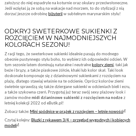
założysz do niej espadryle na koturnie oraz okulary przeciwsłoneczne.
Jeśli wzięłaś ją ze sobą na wakacje nad morzem, to do stylizacji z nią
dorzuć jeszcze odrobinę
biżuterii
w subtelnym marynarskim stylu!
ODKRYJ SWETERKOWE SUKIENKI Z
ROZCIĘCIEM W NAJMODNIEJSZYCH
KOLORACH SEZONU!
Z racji tego, że sweterkowe sukienki idealnie pasują do modnego
obecnie pustynnego stylu boho, to wybierz ich odpowiedni odcień. W
tym sezonie latem dominują naturalne i neutralne
kolory ziemi
, taki jak
beże i brązy, a także piaskowe żółcie, khaki lub kolor skał. Taki look
doskonale komponuje się z dzianinowymi sukienkami z rozcięciem na
plażę, dlatego stawiaj właśnie na te odcienie. Oprócz kolorów ziemi
świetnie sprawdzą się także dziergane sukienki w odcieniach bieli i ecru,
a także szykowna czerń. Przygotuj już teraz swój sexy plażowy look i
zamów modne
midi dzianinowe sukienki z rozcięciem na nodze
z
letniej kolekcji 2022 od eButik.pl!
Zobacz także:
Mini spódnice w prążek z rozcięciem – letnie nowości
Czytaj kolejny:
Bluzki z rękawem 3/4 – przegląd wygodnych i kobiecych
modeli