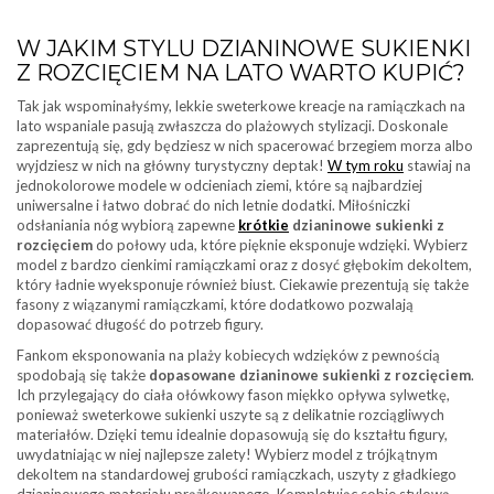
W JAKIM STYLU DZIANINOWE SUKIENKI
Z ROZCIĘCIEM NA LATO WARTO KUPIĆ?
Tak jak wspominałyśmy, lekkie sweterkowe kreacje na ramiączkach na
lato wspaniale pasują zwłaszcza do plażowych stylizacji. Doskonale
zaprezentują się, gdy będziesz w nich spacerować brzegiem morza albo
wyjdziesz w nich na główny turystyczny deptak!
W tym roku
stawiaj na
jednokolorowe modele w odcieniach ziemi, które są najbardziej
uniwersalne i łatwo dobrać do nich letnie dodatki. Miłośniczki
odsłaniania nóg wybiorą zapewne
krótkie
dzianinowe sukienki z
rozcięciem
do połowy uda, które pięknie eksponuje wdzięki. Wybierz
model z bardzo cienkimi ramiączkami oraz z dosyć głębokim dekoltem,
który ładnie wyeksponuje również biust. Ciekawie prezentują się także
fasony z wiązanymi ramiączkami, które dodatkowo pozwalają
dopasować długość do potrzeb figury.
Fankom eksponowania na plaży kobiecych wdzięków z pewnością
spodobają się także
dopasowane dzianinowe sukienki z rozcięciem
.
Ich przylegający do ciała ołówkowy fason miękko opływa sylwetkę,
ponieważ sweterkowe sukienki uszyte są z delikatnie rozciągliwych
materiałów. Dzięki temu idealnie dopasowują się do kształtu figury,
uwydatniając w niej najlepsze zalety! Wybierz model z trójkątnym
dekoltem na standardowej grubości ramiączkach, uszyty z gładkiego
dzianinowego materiału prążkowanego. Kompletując sobie stylową