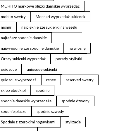
MOHITO markowe bluzki damskie wyprzedaż
mohito swetry
Monnari wyprzedaż sukienek
msngr
najpiękniejsze sukienki na weselu
najtańsze spodnie damskie
najwygodniejsze spodnie damskie
na wiosnę
Orsay sukienki wyprzedaż
porady stylistki
quiosque
quiosque sukienki
quiosque wyprzedaż
renee
reserved swetry
sklep ebutik.pl
spodnie
spodnie damskie wyprzedaże
spodnie dzwony
spodnie plazzo
spodnie szwedy
Spodnie z szerokimi nogawkami
stylizacje