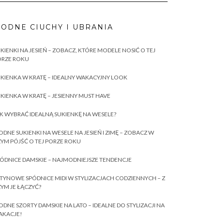
ODNE CIUCHY I UBRANIA
KIENKI NA JESIEŃ – ZOBACZ, KTÓRE MODELE NOSIĆ O TEJ
ORZE ROKU
KIENKA W KRATĘ – IDEALNY WAKACYJNY LOOK
KIENKA W KRATĘ – JESIENNY MUST HAVE
K WYBRAĆ IDEALNĄ SUKIENKĘ NA WESELE?
DNE SUKIENKI NA WESELE NA JESIEŃ I ZIMĘ – ZOBACZ W
YM PÓJŚĆ O TEJ PORZE ROKU
ÓDNICE DAMSKIE – NAJMODNIEJSZE TENDENCJE
TYNOWE SPÓDNICE MIDI W STYLIZACJACH CODZIENNYCH – Z
YM JE ŁĄCZYĆ?
DNE SZORTY DAMSKIE NA LATO – IDEALNE DO STYLIZACJI NA
AKACJE!