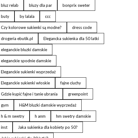
bluz relab
bluzy dla par
bonprix sweter
buty
by lalala
ccc
Czy kolorowe sukienki są modne?
dress code
drogeria ebutik.pl
Elegancka sukienka dla 50 latki
eleganckie bluzki damskie
eleganckie spodnie damskie
Eleganckie sukienki wyprzedaż
Eleganckie sukienki włoskie
fajne ciuchy
Gdzie kupić fajne i tanie ubrania
greenpoint
gym
H&M bluzki damskie wyprzedaż
h & m swetry
h anm
hm swetry damskie
inst
Jaka sukienka dla kobiety po 50?