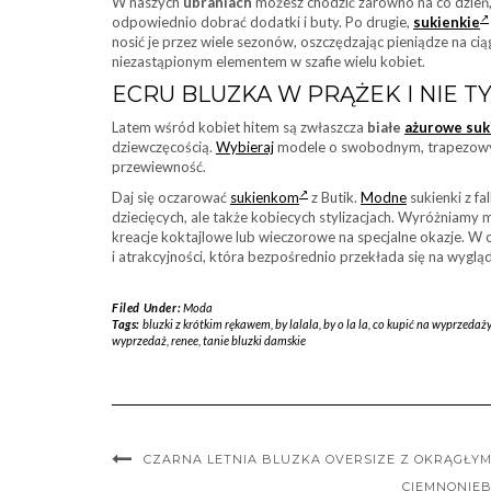
W naszych
ubraniach
możesz chodzić zarówno na co dzień, 
odpowiednio dobrać dodatki i buty. Po drugie,
sukienkie
nosić je przez wiele sezonów, oszczędzając pieniądze na c
niezastąpionym elementem w szafie wielu kobiet.
ECRU BLUZKA W PRĄŻEK I NIE T
Latem wśród kobiet hitem są zwłaszcza
białe
ażurowe suk
dziewczęcością.
Wybieraj
modele o swobodnym, trapezowym k
przewiewność.
Daj się oczarować
sukienkom
z Butik.
Modne
sukienki z f
dziecięcych, ale także kobiecych stylizacjach. Wyróżniamy 
kreacje koktajlowe lub wieczorowe na specjalne okazje. 
i atrakcyjności, która bezpośrednio przekłada się na wygląd
Filed Under:
Moda
Tags:
bluzki z krótkim rękawem
,
by lalala
,
by o la la
,
co kupić na wyprzedaży
wyprzedaż
,
renee
,
tanie bluzki damskie
CZARNA LETNIA BLUZKA OVERSIZE Z OKRĄGŁY
CIEMNONIE