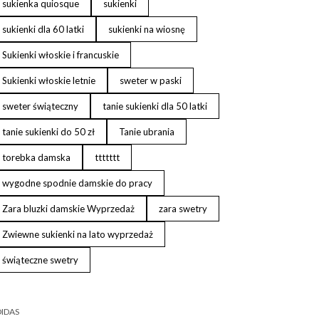
sukienka quiosque
sukienki
sukienki dla 60 latki
sukienki na wiosnę
Sukienki włoskie i francuskie
Sukienki włoskie letnie
sweter w paski
sweter świąteczny
tanie sukienki dla 50 latki
tanie sukienki do 50 zł
Tanie ubrania
torebka damska
ttttttt
wygodne spodnie damskie do pracy
Zara bluzki damskie Wyprzedaż
zara swetry
Zwiewne sukienki na lato wyprzedaż
świąteczne swetry
IDAS