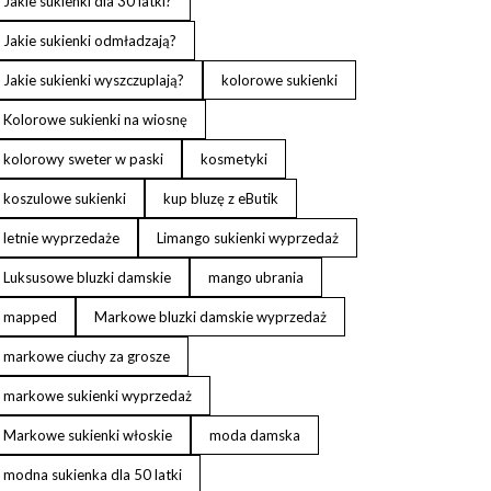
Jakie sukienki dla 30 latki?
Jakie sukienki odmładzają?
Jakie sukienki wyszczuplają?
kolorowe sukienki
Kolorowe sukienki na wiosnę
kolorowy sweter w paski
kosmetyki
koszulowe sukienki
kup bluzę z eButik
letnie wyprzedaże
Limango sukienki wyprzedaż
Luksusowe bluzki damskie
mango ubrania
mapped
Markowe bluzki damskie wyprzedaż
markowe ciuchy za grosze
markowe sukienki wyprzedaż
Markowe sukienki włoskie
moda damska
modna sukienka dla 50 latki