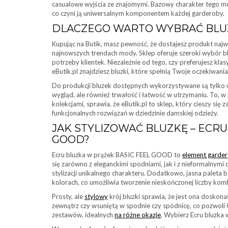
casualowe wyjścia ze znajomymi. Bazowy charakter tego mo
co czyni ją uniwersalnym komponentem każdej garderoby.
DLACZEGO WARTO WYBRAĆ BLUZ
Kupując na Butik, masz pewność, że dostajesz produkt najw
najnowszych trendach mody. Sklep oferuje szeroki wybór bl
potrzeby klientek. Niezależnie od tego, czy preferujesz kl
eButik.pl znajdziesz bluzki, które spełnią Twoje oczekiwania
Do produkcji bluzek dostępnych wykorzystywane są tylko 
wygląd, ale również trwałość i łatwość w utrzymaniu. To, 
kolekcjami, sprawia, że eButik.pl to sklep, który cieszy si
funkcjonalnych rozwiązań w dziedzinie damskiej odzieży.
JAK STYLIZOWAĆ BLUZKĘ – ECRU
GOOD?
Ecru bluzka w prążek BASIC FEEL GOOD to
element garde
się zarówno z eleganckimi spodniami, jak i z nieformalnymi d
stylizacji unikalnego charakteru. Dodatkowo, jasna paleta 
kolorach, co umożliwia tworzenie nieskończonej liczby komb
Prosty, ale
stylowy
krój bluzki sprawia, że jest ona dosko
zewnątrz czy wsuniętą w spodnie czy spódnicę, co pozwoli 
zestawów, idealnych
na różne okazje
. Wybierz Ecru bluzk