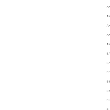
AK
AK
A
A
A
BA
BA
BE
BI
B
BI
BL