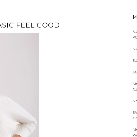
M
ASIC FEEL GOOD
SU
P
SU
SU
JA
MO
CZ
SP
SA
CZ
MO
W