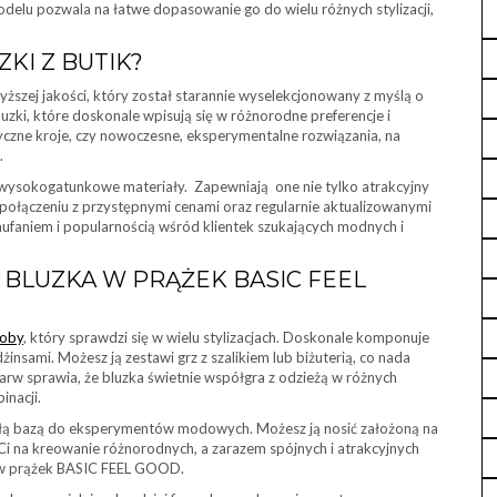
delu pozwala na łatwe dopasowanie go do wielu różnych stylizacji,
KI Z BUTIK?
yższej jakości, który został starannie wyselekcjonowany z myślą o
uzki, które doskonale wpisują się w różnorodne preferencje i
asyczne kroje, czy nowoczesne, eksperymentalne rozwiązania, na
.
wysokogatunkowe materiały. Zapewniają one nie tylko atrakcyjny
w połączeniu z przystępnymi cenami oraz regularnie aktualizowanymi
ę zaufaniem i popularnością wśród klientek szukających modnych i
 BLUZKA W PRĄŻEK BASIC FEEL
roby
, który sprawdzi się w wielu stylizacjach. Doskonale komponuje
żinsami. Możesz ją zestawi grz z szalikiem lub biżuterią, co nada
barw sprawia, że bluzka świetnie współgra z odzieżą w różnych
inacji.
nałą bazą do eksperymentów modowych. Możesz ją nosić założoną na
Ci na kreowanie różnorodnych, a zarazem spójnych i atrakcyjnych
a w prążek BASIC FEEL GOOD.