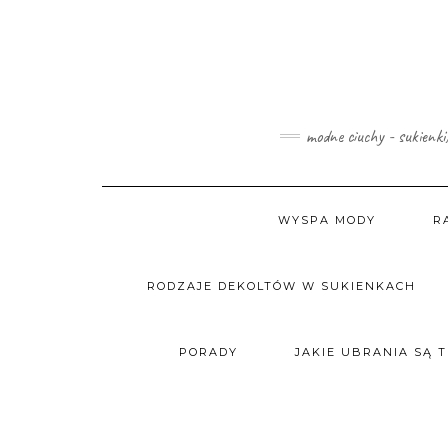
Skip
to
content
modne ciuchy - sukienki
WYSPA MODY
R
RODZAJE DEKOLTÓW W SUKIENKACH
PORADY
JAKIE UBRANIA SĄ 