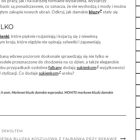
do pracy, jak i na bardziej formalne wydarzenia, wystarczy
basic są ponadczasowe, co oznacza, że nie wychodzą z mody i można
iągłym zakupie nowych ubrań. Odkryj, jak damskie
bluzy
stały się
YLKO
ienki
, które pięknie rozjaśniają i kojarzą się z niewinną
roju, które nigdzie nie opinają sylwetki i zapewniają
albaną wbrew pozorom doskonale sprawdzają się nie tylko w
modele przeznaczone do chodzenia na co dzień, a także eleganckie
W obu przypadkach ozdobne
falbany
dodają
sukienkom
wyjątkowości
 stylizacji. Co dodaje
sukienkom
uroku?
,
h anm
,
Markowe bluzki damskie wyprzedaż
,
MOHITO markowe bluzki damskie
M DEKOLTEM
BIESKA BLUZKA KOSZULOWA Z FALBANKĄ PRZY RĘKAWIE