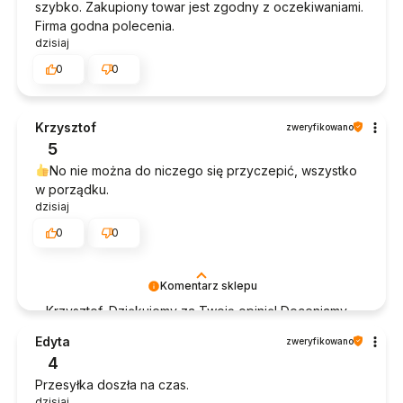
szybko. Zakupiony towar jest zgodny z oczekiwaniami.
Firma godna polecenia.
dzisiaj
0
0
Krzysztof
zweryfikowano
5
No nie można do niczego się przyczepić, wszystko
w porządku.
dzisiaj
0
0
Komentarz sklepu
Krzysztof, Dziękujemy za Twoją opinię! Doceniamy
czas poświęcony na podzielenie się z nami Twoim
Edyta
zweryfikowano
doświadczeniem. Jesteśmy szczęśliwi, że mamy
4
takich klientów. Z pozdrowieniami, obsługa sklepu.
Przesyłka doszła na czas.
dzisiaj