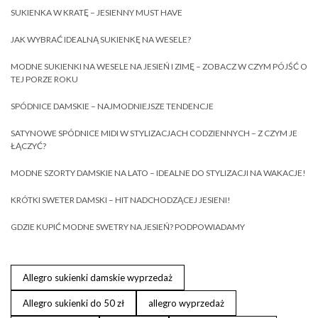
SUKIENKA W KRATĘ – JESIENNY MUST HAVE
JAK WYBRAĆ IDEALNĄ SUKIENKĘ NA WESELE?
MODNE SUKIENKI NA WESELE NA JESIEŃ I ZIMĘ – ZOBACZ W CZYM PÓJŚĆ O
TEJ PORZE ROKU
SPÓDNICE DAMSKIE – NAJMODNIEJSZE TENDENCJE
SATYNOWE SPÓDNICE MIDI W STYLIZACJACH CODZIENNYCH – Z CZYM JE
ŁĄCZYĆ?
MODNE SZORTY DAMSKIE NA LATO – IDEALNE DO STYLIZACJI NA WAKACJE!
KRÓTKI SWETER DAMSKI – HIT NADCHODZĄCEJ JESIENI!
GDZIE KUPIĆ MODNE SWETRY NA JESIEŃ? PODPOWIADAMY
Allegro sukienki damskie wyprzedaż
Allegro sukienki do 50 zł
allegro wyprzedaż