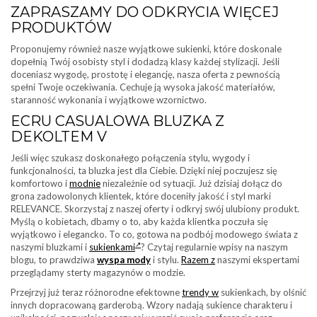
ZAPRASZAMY DO ODKRYCIA WIĘCEJ
PRODUKTÓW
Proponujemy również nasze wyjątkowe sukienki, które doskonale
dopełnią Twój osobisty styl i dodadzą klasy każdej stylizacji. Jeśli
doceniasz wygodę, prostotę i elegancję, nasza oferta z pewnością
spełni Twoje oczekiwania. Cechuje ją wysoka jakość materiałów,
staranność wykonania i wyjątkowe wzornictwo.
ECRU CASUALOWA BLUZKA Z
DEKOLTEM V
Jeśli więc szukasz doskonałego połączenia stylu, wygody i
funkcjonalności, ta bluzka jest dla Ciebie. Dzięki niej poczujesz się
komfortowo i
modnie
niezależnie od sytuacji. Już dzisiaj dołącz do
grona zadowolonych klientek, które doceniły jakość i styl marki
RELEVANCE. Skorzystaj z naszej oferty i odkryj swój ulubiony produkt.
Myślą o kobietach, dbamy o to, aby każda klientka poczuła się
wyjątkowo i elegancko. To co, gotowa na podbój modowego świata z
naszymi bluzkami i
sukienkami
? Czytaj regularnie wpisy na naszym
blogu, to prawdziwa
wyspa mody
i stylu.
Razem z
naszymi ekspertami
przeglądamy sterty magazynów o modzie.
Przejrzyj już teraz różnorodne efektowne
trendy w
sukienkach, by olśnić
innych dopracowaną garderobą. Wzory nadają sukience charakteru i