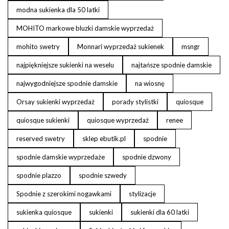
modna sukienka dla 50 latki
MOHITO markowe bluzki damskie wyprzedaż
mohito swetry
Monnari wyprzedaż sukienek
msngr
najpiękniejsze sukienki na weselu
najtańsze spodnie damskie
najwygodniejsze spodnie damskie
na wiosnę
Orsay sukienki wyprzedaż
porady stylistki
quiosque
quiosque sukienki
quiosque wyprzedaż
renee
reserved swetry
sklep ebutik.pl
spodnie
spodnie damskie wyprzedaże
spodnie dzwony
spodnie plazzo
spodnie szwedy
Spodnie z szerokimi nogawkami
stylizacje
sukienka quiosque
sukienki
sukienki dla 60 latki