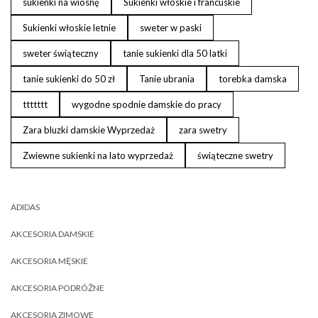
sukienki na wiosnę
Sukienki włoskie i francuskie
Sukienki włoskie letnie
sweter w paski
sweter świąteczny
tanie sukienki dla 50 latki
tanie sukienki do 50 zł
Tanie ubrania
torebka damska
ttttttt
wygodne spodnie damskie do pracy
Zara bluzki damskie Wyprzedaż
zara swetry
Zwiewne sukienki na lato wyprzedaż
świąteczne swetry
ADIDAS
AKCESORIA DAMSKIE
AKCESORIA MĘSKIE
AKCESORIA PODRÓŻNE
AKCESORIA ZIMOWE