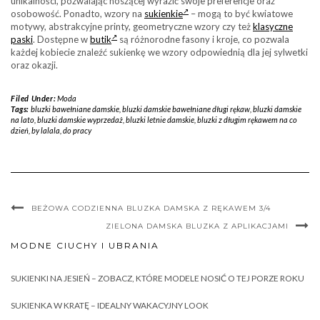
unikalności, pozwalając noszącej wyrazić swoje preferencje oraz
osobowość. Ponadto, wzory na
sukienkie
– mogą to być kwiatowe
motywy, abstrakcyjne printy, geometryczne wzory czy też
klasyczne
paski
. Dostępne w
butik
są różnorodne fasony i kroje, co pozwala
każdej kobiecie znaleźć sukienkę we wzory odpowiednią dla jej sylwetki
oraz okazji.
Filed Under:
Moda
Tags:
bluzki bawełniane damskie
,
bluzki damskie bawełniane długi rękaw
,
bluzki damskie
na lato
,
bluzki damskie wyprzedaż
,
bluzki letnie damskie
,
bluzki z długim rękawem na co
dzień
,
by lalala
,
do pracy
BEŻOWA CODZIENNA BLUZKA DAMSKA Z RĘKAWEM 3/4
ZIELONA DAMSKA BLUZKA Z APLIKACJAMI
MODNE CIUCHY I UBRANIA
SUKIENKI NA JESIEŃ – ZOBACZ, KTÓRE MODELE NOSIĆ O TEJ PORZE ROKU
SUKIENKA W KRATĘ – IDEALNY WAKACYJNY LOOK