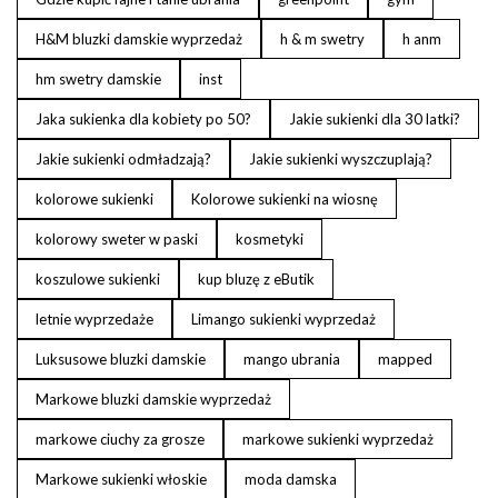
H&M bluzki damskie wyprzedaż
h & m swetry
h anm
hm swetry damskie
inst
Jaka sukienka dla kobiety po 50?
Jakie sukienki dla 30 latki?
Jakie sukienki odmładzają?
Jakie sukienki wyszczuplają?
kolorowe sukienki
Kolorowe sukienki na wiosnę
kolorowy sweter w paski
kosmetyki
koszulowe sukienki
kup bluzę z eButik
letnie wyprzedaże
Limango sukienki wyprzedaż
Luksusowe bluzki damskie
mango ubrania
mapped
Markowe bluzki damskie wyprzedaż
markowe ciuchy za grosze
markowe sukienki wyprzedaż
Markowe sukienki włoskie
moda damska