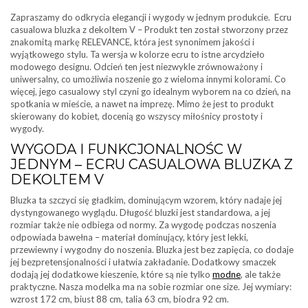
Zapraszamy do odkrycia elegancji i wygody w jednym produkcie. Ecru
casualowa bluzka z dekoltem V – Produkt ten został stworzony przez
znakomitą markę RELEVANCE, która jest synonimem jakości i
wyjątkowego stylu. Ta wersja w kolorze ecru to istne arcydzieło
modowego designu. Odcień ten jest niezwykle zrównoważony i
uniwersalny, co umożliwia noszenie go z wieloma innymi kolorami. Co
więcej, jego casualowy styl czyni go idealnym wyborem na co dzień, na
spotkania w mieście, a nawet na imprezę. Mimo że jest to produkt
skierowany do kobiet, docenią go wszyscy miłośnicy prostoty i
wygody.
WYGODA I FUNKCJONALNOŚC W
JEDNYM – ECRU CASUALOWA BLUZKA Z
DEKOLTEM V
Bluzka ta szczyci się gładkim, dominującym wzorem, który nadaje jej
dystyngowanego wyglądu. Długość bluzki jest standardowa, a jej
rozmiar także nie odbiega od normy. Za wygodę podczas noszenia
odpowiada bawełna – materiał dominujący, który jest lekki,
przewiewny i wygodny do noszenia. Bluzka jest bez zapięcia, co dodaje
jej bezpretensjonalności i ułatwia zakładanie. Dodatkowy smaczek
dodają jej dodatkowe kieszenie, które są nie tylko
modne
, ale także
praktyczne. Nasza modelka ma na sobie rozmiar one size. Jej wymiary:
wzrost 172 cm, biust 88 cm, talia 63 cm, biodra 92 cm.