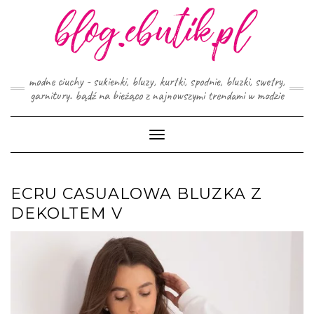
Skip
to
content
modne ciuchy - sukienki, bluzy, kurtki, spodnie, bluzki, swetry,
garnitury. bądź na bieżąco z najnowszymi trendami w modzie
Toggle
Navigation
ECRU CASUALOWA BLUZKA Z
DEKOLTEM V