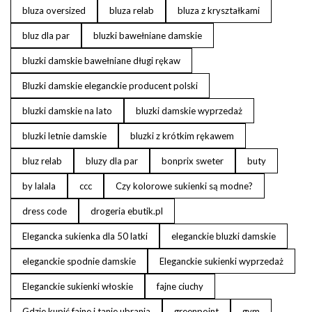
bluza oversized
bluza relab
bluza z kryształkami
bluz dla par
bluzki bawełniane damskie
bluzki damskie bawełniane długi rękaw
Bluzki damskie eleganckie producent polski
bluzki damskie na lato
bluzki damskie wyprzedaż
bluzki letnie damskie
bluzki z krótkim rękawem
bluz relab
bluzy dla par
bonprix sweter
buty
by lalala
ccc
Czy kolorowe sukienki są modne?
dress code
drogeria ebutik.pl
Elegancka sukienka dla 50 latki
eleganckie bluzki damskie
eleganckie spodnie damskie
Eleganckie sukienki wyprzedaż
Eleganckie sukienki włoskie
fajne ciuchy
Gdzie kupić fajne i tanie ubrania
greenpoint
gym