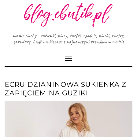
Skip
to
content
modne ciuchy - sukienki, bluzy, kurtki, spodnie, bluzki, swetry,
garnitury. bądź na bieżąco z najnowszymi trendami w modzie
Toggle
Navigation
ECRU DZIANINOWA SUKIENKA Z
ZAPIĘCIEM NA GUZIKI