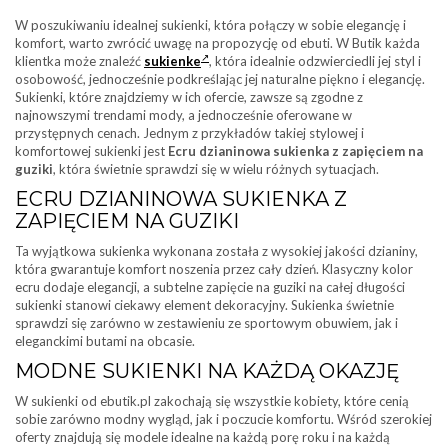
W poszukiwaniu idealnej sukienki, która połączy w sobie elegancję i
komfort, warto zwrócić uwagę na propozycję od ebuti. W Butik każda
klientka może znaleźć
sukienke
, która idealnie odzwierciedli jej styl i
osobowość, jednocześnie podkreślając jej naturalne piękno i elegancję.
Sukienki, które znajdziemy w ich ofercie, zawsze są zgodne z
najnowszymi trendami mody, a jednocześnie oferowane w
przystępnych cenach. Jednym z przykładów takiej stylowej i
komfortowej sukienki jest
Ecru dzianinowa sukienka z zapięciem na
guziki
, która świetnie sprawdzi się w wielu różnych sytuacjach.
ECRU DZIANINOWA SUKIENKA Z
ZAPIĘCIEM NA GUZIKI
Ta wyjątkowa sukienka wykonana została z wysokiej jakości dzianiny,
która gwarantuje komfort noszenia przez cały dzień. Klasyczny kolor
ecru dodaje elegancji, a subtelne zapięcie na guziki na całej długości
sukienki stanowi ciekawy element dekoracyjny. Sukienka świetnie
sprawdzi się zarówno w zestawieniu ze sportowym obuwiem, jak i
eleganckimi butami na obcasie.
MODNE SUKIENKI NA KAŻDĄ OKAZJĘ
W sukienki od ebutik.pl zakochają się wszystkie kobiety, które cenią
sobie zarówno modny wygląd, jak i poczucie komfortu. Wśród szerokiej
oferty znajdują się modele idealne na każdą porę roku i na każdą