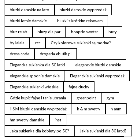
bluzki damskie na lato
bluzki damskie wyprzedaż
bluzki letnie damskie
bluzki z krótkim rękawem
bluz relab
bluzy dla par
bonprix sweter
buty
by lalala
ccc
Czy kolorowe sukienki są modne?
dress code
drogeria ebutik.pl
Elegancka sukienka dla 50 latki
eleganckie bluzki damskie
eleganckie spodnie damskie
Eleganckie sukienki wyprzedaż
Eleganckie sukienki włoskie
fajne ciuchy
Gdzie kupić fajne i tanie ubrania
greenpoint
gym
H&M bluzki damskie wyprzedaż
h & m swetry
h anm
hm swetry damskie
inst
Jaka sukienka dla kobiety po 50?
Jakie sukienki dla 30 latki?