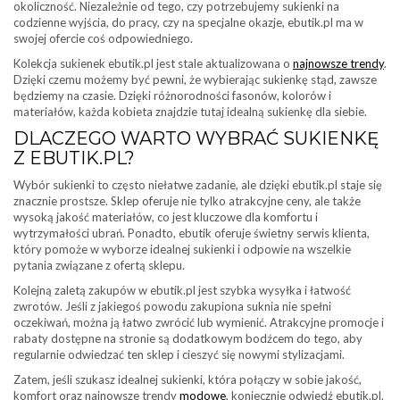
okoliczność. Niezależnie od tego, czy potrzebujemy sukienki na
codzienne wyjścia, do pracy, czy na specjalne okazje, ebutik.pl ma w
swojej ofercie coś odpowiedniego.
Kolekcja sukienek ebutik.pl jest stale aktualizowana o
najnowsze trendy
.
Dzięki czemu możemy być pewni, że wybierając sukienkę stąd, zawsze
będziemy na czasie. Dzięki różnorodności fasonów, kolorów i
materiałów, każda kobieta znajdzie tutaj idealną sukienkę dla siebie.
DLACZEGO WARTO WYBRAĆ SUKIENKĘ
Z EBUTIK.PL?
Wybór sukienki to często niełatwe zadanie, ale dzięki ebutik.pl staje się
znacznie prostsze. Sklep oferuje nie tylko atrakcyjne ceny, ale także
wysoką jakość materiałów, co jest kluczowe dla komfortu i
wytrzymałości ubrań. Ponadto, ebutik oferuje świetny serwis klienta,
który pomoże w wyborze idealnej sukienki i odpowie na wszelkie
pytania związane z ofertą sklepu.
Kolejną zaletą zakupów w ebutik.pl jest szybka wysyłka i łatwość
zwrotów. Jeśli z jakiegoś powodu zakupiona suknia nie spełni
oczekiwań, można ją łatwo zwrócić lub wymienić. Atrakcyjne promocje i
rabaty dostępne na stronie są dodatkowym bodźcem do tego, aby
regularnie odwiedzać ten sklep i cieszyć się nowymi stylizacjami.
Zatem, jeśli szukasz idealnej sukienki, która połączy w sobie jakość,
komfort oraz najnowsze trendy
modowe
, koniecznie odwiedź ebutik.pl.