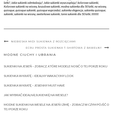
latki?
,
Jakie sukienki odmładzają?
,
Jakie sukienki wyszczuplają?
,
kolorowe sukienki
,
Kolorowe sukienki na wiosnę
,
koszulowe sukienki
,
modna sukienka dla 50 latki
,
na wiosnę
,
quiosque
,
quiosque sukienki
,
quiosque wyprzedaż
,
sukienka elegancja
,
sukienka quiosque
,
sukienki
,
sukienki na wiosnę
,
sweterkowe sukienki
,
tanie sukienki dla 50 latki
,
ttttttt
NIEBIESKA MIDI SUKIENKA Z ROZCIĘCIAMI
ECRU PROSTA SUKIENKA T-SHIRTOWA Z BAWEŁNY
MODNE CIUCHY I UBRANIA
SUKIENKI NA JESIEŃ – ZOBACZ, KTÓRE MODELE NOSIĆ O TEJ PORZE ROKU
SUKIENKA W KRATĘ – IDEALNY WAKACYJNY LOOK
SUKIENKA W KRATĘ – JESIENNY MUST HAVE
JAK WYBRAĆ IDEALNĄ SUKIENKĘ NA WESELE?
MODNE SUKIENKI NA WESELE NA JESIEŃ I ZIMĘ – ZOBACZ W CZYM PÓJŚĆ O
TEJ PORZE ROKU