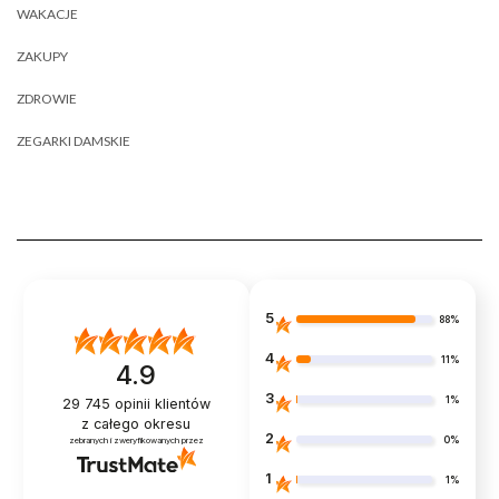
WAKACJE
ZAKUPY
ZDROWIE
ZEGARKI DAMSKIE
5
88%
4
11%
4.9
3
1%
29 745
opinii klientów
z całego okresu
2
0%
zebranych i zweryfikowanych przez
1
1%