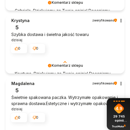
Komentarz sklepu
Gabriela, Dziękujemy za Twoją opinię! Doceniamy
czas poświęcony na podzielenie się z nami Twoim
Krystyna
zweryfikowano
doświadczeniem. Jesteśmy szczęśliwi, że mamy
5
takich klientów. Z pozdrowieniami, obsługa sklepu.
Szybka dostawa i świetna jakość towaru
dzisiaj
0
0
Komentarz sklepu
Krystyna, Dziękujemy za Twoją opinię! Doceniamy
czas poświęcony na podzielenie się z nami Twoim
Magdalena
zweryfikowano
doświadczeniem. Jesteśmy szczęśliwi, że mamy
5
takich klientów. Z pozdrowieniami, obsługa sklepu.
Świetnie spakowana paczka. Wytrzymałe opakowanie i
sprawna dostawa.Estetyczne i wytrzymałe opakowanie.
4.9
dzisiaj
29 745
0
0
opinii
z całego
okresu