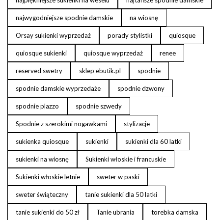
najwygodniejsze spodnie damskie
na wiosnę
Orsay sukienki wyprzedaż
porady stylistki
quiosque
quiosque sukienki
quiosque wyprzedaż
renee
reserved swetry
sklep ebutik.pl
spodnie
spodnie damskie wyprzedaże
spodnie dzwony
spodnie plazzo
spodnie szwedy
Spodnie z szerokimi nogawkami
stylizacje
sukienka quiosque
sukienki
sukienki dla 60 latki
sukienki na wiosnę
Sukienki włoskie i francuskie
Sukienki włoskie letnie
sweter w paski
sweter świąteczny
tanie sukienki dla 50 latki
tanie sukienki do 50 zł
Tanie ubrania
torebka damska