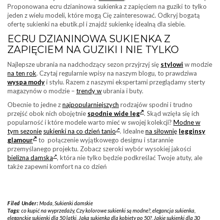
Proponowana ecru dzianinowa sukienka z zapięciem na guziki to tylko
jeden z wielu modeli, które mogą Cię zainteresować. Odkryj bogatą
ofertę sukienki na ebutik.pl i znajdź sukienkę idealną dla siebie.
ECRU DZIANINOWA SUKIENKA Z
ZAPIĘCIEM NA GUZIKI I NIE TYLKO
Najlepsze ubrania na nadchodzący sezon przyjrzyj się
stylowi
w modzie
na ten rok
. Czytaj regularnie wpisy na naszym blogu, to prawdziwa
wyspa mody
i stylu. Razem z naszymi ekspertami przeglądamy sterty
magazynów o modzie –
trendy w
ubrania i buty.
Obecnie to jedne z
najpopularniejszych
rodzajów spodni i trudno
przejść obok nich obojętnie
spodnie wide leg
. Skąd wzięła się ich
popularność i które modele warto mieć w swojej kolekcji?
Modne w
tym sezonie
sukienki na co dzień tanio
. Idealne
na siłownię
legginsy
glamour
to połączenie wyjątkowego designu i starannie
przemyślanego projektu. Zobacz szeroki wybór wysokiej jakości
bielizna damska
, która nie tylko będzie podkreślać Twoje atuty, ale
także zapewni komfort na co dzień
Filed Under:
Moda
,
Sukienki damskie
Tags:
co kupić na wyprzedaży
,
Czy kolorowe sukienki są modne?
,
elegancja sukienka
,
eleganckie sukienki dla 50 latki
,
Jaka sukienka dla kobiety po 50?
,
Jakie sukienki dla 30