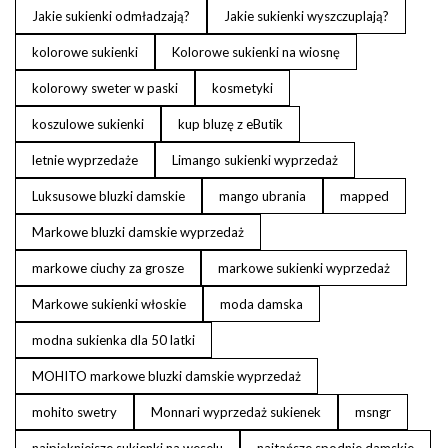
Jakie sukienki odmładzają?
Jakie sukienki wyszczuplają?
kolorowe sukienki
Kolorowe sukienki na wiosnę
kolorowy sweter w paski
kosmetyki
koszulowe sukienki
kup bluzę z eButik
letnie wyprzedaże
Limango sukienki wyprzedaż
Luksusowe bluzki damskie
mango ubrania
mapped
Markowe bluzki damskie wyprzedaż
markowe ciuchy za grosze
markowe sukienki wyprzedaż
Markowe sukienki włoskie
moda damska
modna sukienka dla 50 latki
MOHITO markowe bluzki damskie wyprzedaż
mohito swetry
Monnari wyprzedaż sukienek
msngr
najpiękniejsze sukienki na weselu
najtańsze spodnie damskie