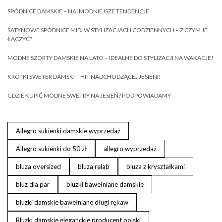
SPÓDNICE DAMSKIE – NAJMODNIEJSZE TENDENCJE
SATYNOWE SPÓDNICE MIDI W STYLIZACJACH CODZIENNYCH – Z CZYM JE
ŁĄCZYĆ?
MODNE SZORTY DAMSKIE NA LATO – IDEALNE DO STYLIZACJI NA WAKACJE!
KRÓTKI SWETER DAMSKI – HIT NADCHODZĄCEJ JESIENI!
GDZIE KUPIĆ MODNE SWETRY NA JESIEŃ? PODPOWIADAMY
Allegro sukienki damskie wyprzedaż
Allegro sukienki do 50 zł
allegro wyprzedaż
bluza oversized
bluza relab
bluza z kryształkami
bluz dla par
bluzki bawełniane damskie
bluzki damskie bawełniane długi rękaw
Bluzki damskie eleganckie producent polski