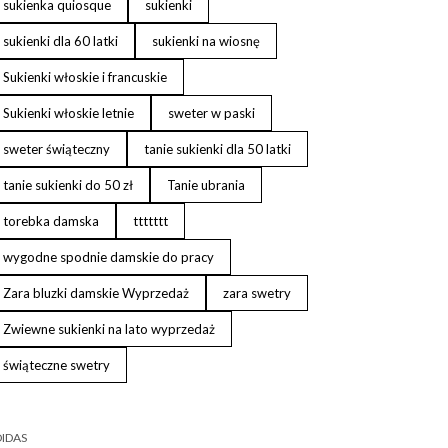
sukienka quiosque
sukienki
sukienki dla 60 latki
sukienki na wiosnę
Sukienki włoskie i francuskie
Sukienki włoskie letnie
sweter w paski
sweter świąteczny
tanie sukienki dla 50 latki
tanie sukienki do 50 zł
Tanie ubrania
torebka damska
ttttttt
wygodne spodnie damskie do pracy
Zara bluzki damskie Wyprzedaż
zara swetry
Zwiewne sukienki na lato wyprzedaż
świąteczne swetry
IDAS