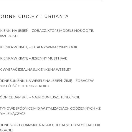
ODNE CIUCHY I UBRANIA
KIENKI NA JESIEŃ – ZOBACZ, KTÓRE MODELE NOSIĆ O TEJ
ORZE ROKU
KIENKA W KRATĘ – IDEALNY WAKACYJNY LOOK
KIENKA W KRATĘ – JESIENNY MUST HAVE
K WYBRAĆ IDEALNĄ SUKIENKĘ NA WESELE?
DNE SUKIENKI NA WESELE NA JESIEŃ I ZIMĘ – ZOBACZ W
YM PÓJŚĆ O TEJ PORZE ROKU
ÓDNICE DAMSKIE – NAJMODNIEJSZE TENDENCJE
TYNOWE SPÓDNICE MIDI W STYLIZACJACH CODZIENNYCH – Z
YM JE ŁĄCZYĆ?
DNE SZORTY DAMSKIE NA LATO – IDEALNE DO STYLIZACJI NA
AKACJE!