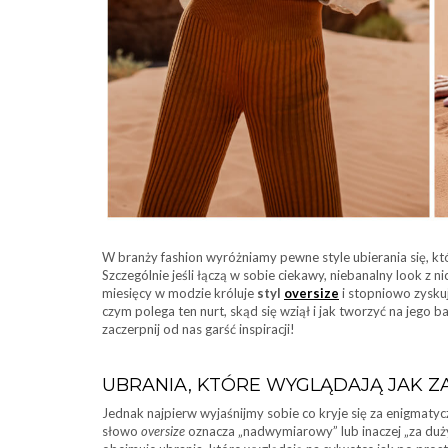
W branży fashion wyróżniamy pewne style ubierania się, któr
Szczególnie jeśli łączą w sobie ciekawy, niebanalny look z
miesięcy w modzie króluje
styl
oversize
i stopniowo zysku
czym polega ten nurt, skąd się wziął i jak tworzyć na jego ba
zaczerpnij od nas garść inspiracji!
UBRANIA, KTÓRE WYGLĄDAJĄ JAK Z
Jednak najpierw wyjaśnijmy sobie co kryje się za enigmaty
słowo
oversize
oznacza „nadwymiarowy” lub inaczej „za duży