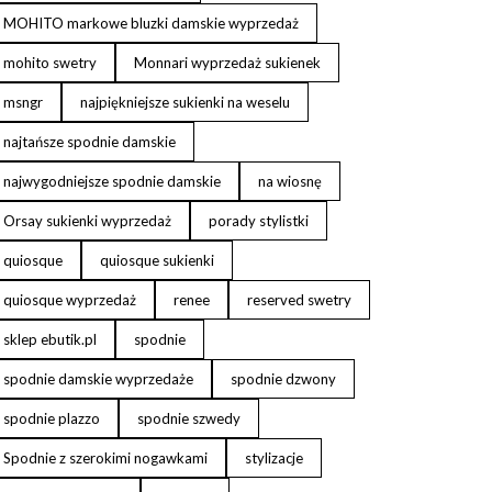
MOHITO markowe bluzki damskie wyprzedaż
mohito swetry
Monnari wyprzedaż sukienek
msngr
najpiękniejsze sukienki na weselu
najtańsze spodnie damskie
najwygodniejsze spodnie damskie
na wiosnę
Orsay sukienki wyprzedaż
porady stylistki
quiosque
quiosque sukienki
quiosque wyprzedaż
renee
reserved swetry
sklep ebutik.pl
spodnie
spodnie damskie wyprzedaże
spodnie dzwony
spodnie plazzo
spodnie szwedy
Spodnie z szerokimi nogawkami
stylizacje