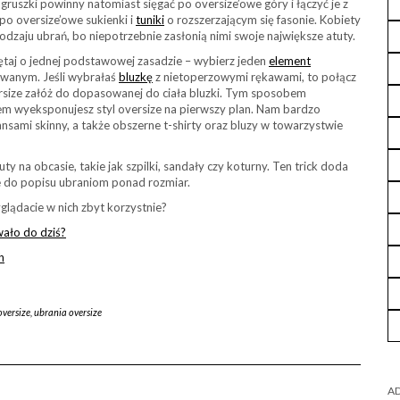
 gruszki powinny natomiast sięgać po oversize’owe góry i łączyć je z
 po oversize’owe sukienki i
tuniki
o rozszerzającym się fasonie. Kobiety
odzaju ubrań, bo niepotrzebnie zasłonią nimi swoje największe atuty.
ętaj o jednej podstawowej zasadzie – wybierz jeden
element
owanym. Jeśli wybrałaś
bluzkę
z nietoperzowymi rękawami, to połącz
versize załóż do dopasowanej do ciała bluzki. Tym sposobem
azem wyeksponujesz styl oversize na pierwszy plan. Nam bardzo
eansami skinny, a także obszerne t-shirty oraz bluzy w towarzystwie
ty na obcasie, takie jak szpilki, sandały czy koturny. Ten trick doda
le do popisu ubraniom ponad rozmiar.
glądacie w nich zbyt korzystnie?
wało do dziś?
h
oversize
,
ubrania oversize
AD