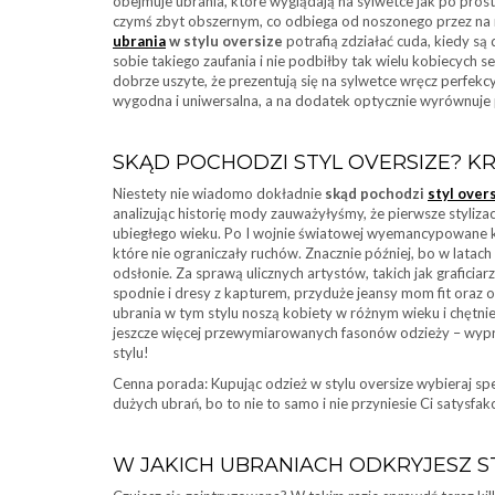
obejmuje ubrania, które wyglądają na sylwetce jak po pros
czymś zbyt obszernym, co odbiega od noszonego przez na 
ubrania
w stylu oversize
potrafią zdziałać cuda, kiedy są
sobie takiego zaufania i nie podbiłby tak wielu kobiecych s
dobrze uszyte, że prezentują się na sylwetce wręcz perfekcy
wygodna i uniwersalna, a na dodatek optycznie wyrównuje p
SKĄD POCHODZI STYL OVERSIZE? K
Niestety nie wiadomo dokładnie
skąd pochodzi
styl over
analizując historię mody zauważyłyśmy, że pierwsze stylizac
ubiegłego wieku. Po I wojnie światowej wyemancypowane k
które nie ograniczały ruchów. Znacznie później, bo w latach 
odsłonie. Za sprawą ulicznych artystów, takich jak graficia
spodnie i dresy z kapturem, przyduże jeansy mom fit oraz o
ubrania w tym stylu noszą kobiety w różnym wieku i chętn
jeszcze więcej przewymiarowanych fasonów odzieży – wyprób
stylu!
Cenna porada: Kupując odzież w stylu oversize wybieraj s
dużych ubrań, bo to nie to samo i nie przyniesie Ci satysfa
W JAKICH UBRANIACH ODKRYJESZ S