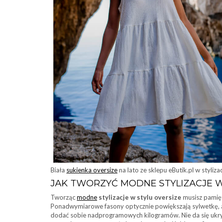
Biała
sukienka oversize
na lato ze sklepu eButik.pl w styliza
JAK TWORZYĆ MODNE STYLIZACJE W
Tworząc
modne
stylizacje w stylu oversize
musisz pamięt
Ponadwymiarowe fasony optycznie powiększają sylwetkę, a 
dodać sobie nadprogramowych kilogramów. Nie da się ukryć,