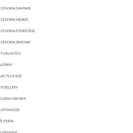
CESORIA DAMSKIE
CESORIA MĘSKIE
KCESORIA PODRÓŻNE
KCESORIA ZIMOWE
KTUALNOŚCI
LERINY
SIC PLUS SIZE
STSELLERY
ELIZNA DAMSKA
IUSTONOSZE
ŻUTERIA
UZKI BASIC