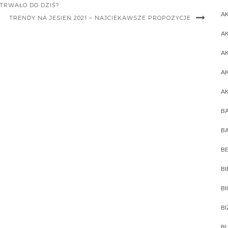
ETRWAŁO DO DZIŚ?
AK
TRENDY NA JESIEŃ 2021 – NAJCIEKAWSZE PROPOZYCJE
AK
A
A
A
BA
BA
BE
BI
B
BI
BL