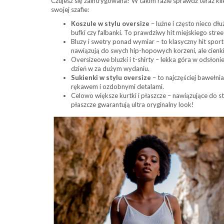
Czujesz się zaintrygowana? W takim razie sprawdź teraz kil
swojej szafie:
Koszule w stylu oversize
– luźne i często nieco dł
bufki czy falbanki. To prawdziwy hit miejskiego str
Bluzy i swetry ponad wymiar – to klasyczny hit spo
nawiązują do swych hip-hopowych korzeni, ale cien
Oversizeowe bluzki i t-shirty – lekka góra w odsłoni
dzień w za dużym wydaniu.
Sukienki w stylu oversize
– to najczęściej bawełnia
rękawem i ozdobnymi detalami.
Celowo większe kurtki i płaszcze – nawiązujące do s
płaszcze gwarantują ultra oryginalny look!