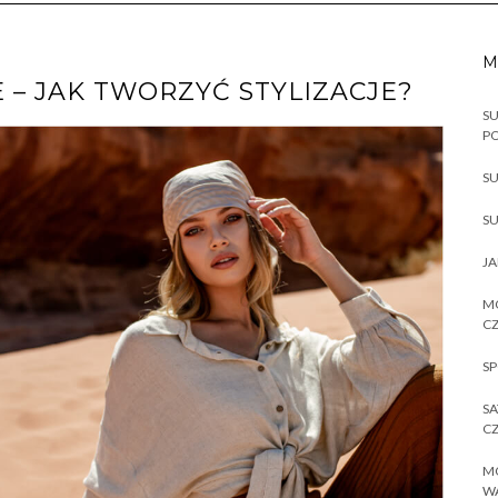
M
 – JAK TWORZYĆ STYLIZACJE?
SU
P
SU
SU
JA
MO
CZ
SP
SA
CZ
MO
W