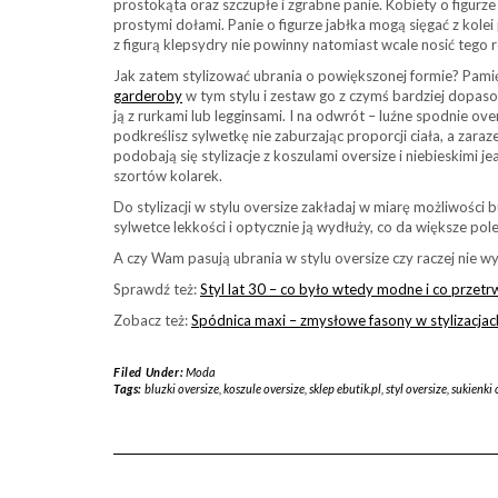
prostokąta oraz szczupłe i zgrabne panie. Kobiety o figurze
prostymi dołami. Panie o figurze jabłka mogą sięgać z kolei
z figurą klepsydry nie powinny natomiast wcale nosić tego r
Jak zatem stylizować ubrania o powiększonej formie? Pami
garderoby
w tym stylu i zestaw go z czymś bardziej dopas
ją z rurkami lub legginsami. I na odwrót – luźne spodnie o
podkreślisz sylwetkę nie zaburzając proporcji ciała, a zar
podobają się stylizacje z koszulami oversize i niebieskimi j
szortów kolarek.
Do stylizacji w stylu oversize zakładaj w miarę możliwości bu
sylwetce lekkości i optycznie ją wydłuży, co da większe po
A czy Wam pasują ubrania w stylu oversize czy raczej nie wy
Sprawdź też:
Styl lat 30 – co było wtedy modne i co przetr
Zobacz też:
Spódnica maxi – zmysłowe fasony w stylizacjac
Filed Under:
Moda
Tags:
bluzki oversize
,
koszule oversize
,
sklep ebutik.pl
,
styl oversize
,
sukienki 