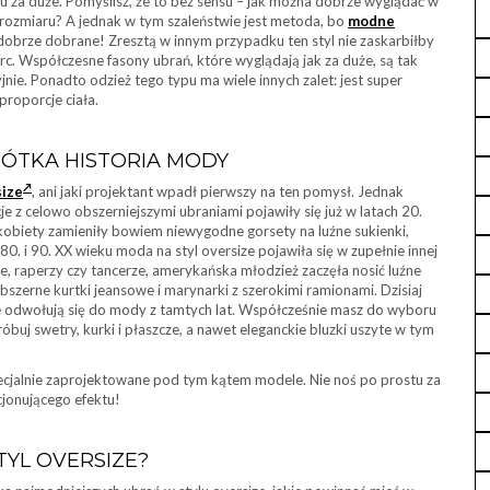
tu za duże. Pomyślisz, że to bez sensu – jak można dobrze wyglądać w
rozmiaru? A jednak w tym szaleństwie jest metoda, bo
modne
 dobrze dobrane! Zresztą w innym przypadku ten styl nie zaskarbiłby
erc. Współczesne fasony ubrań, które wyglądają jak za duże, są tak
jnie. Ponadto odzież tego typu ma wiele innych zalet: jest super
roporcje ciała.
RÓTKA HISTORIA MODY
size
, ani jaki projektant wpadł pierwszy na ten pomysł. Jednak
je z celowo obszerniejszymi ubraniami pojawiły się już w latach 20.
obiety zamieniły bowiem niewygodne gorsety na luźne sukienki,
80. i 90. XX wieku moda na styl oversize pojawiła się w zupełnie innej
rze, raperzy czy tancerze, amerykańska młodzież zaczęła nosić luźne
bszerne kurtki jeansowe i marynarki z szerokimi ramionami. Dzisiaj
ie odwołują się do mody z tamtych lat. Współcześnie masz do wyboru
uj swetry, kurki i płaszcze, a nawet eleganckie bluzki uszyte w tym
pecjalnie zaprojektowane pod tym kątem modele. Nie noś po prostu za
kcjonującego efektu!
TYL OVERSIZE?