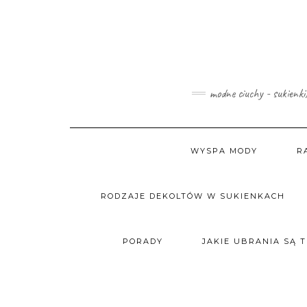
Skip
to
content
modne ciuchy - sukienki
WYSPA MODY
R
RODZAJE DEKOLTÓW W SUKIENKACH
PORADY
JAKIE UBRANIA SĄ 