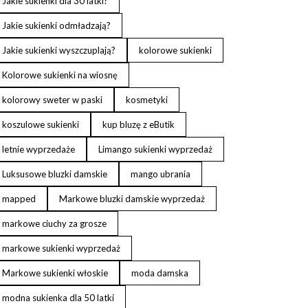
Jakie sukienki dla 30 latki?
Jakie sukienki odmładzają?
Jakie sukienki wyszczuplają?
kolorowe sukienki
Kolorowe sukienki na wiosnę
kolorowy sweter w paski
kosmetyki
koszulowe sukienki
kup bluzę z eButik
letnie wyprzedaże
Limango sukienki wyprzedaż
Luksusowe bluzki damskie
mango ubrania
mapped
Markowe bluzki damskie wyprzedaż
markowe ciuchy za grosze
markowe sukienki wyprzedaż
Markowe sukienki włoskie
moda damska
modna sukienka dla 50 latki