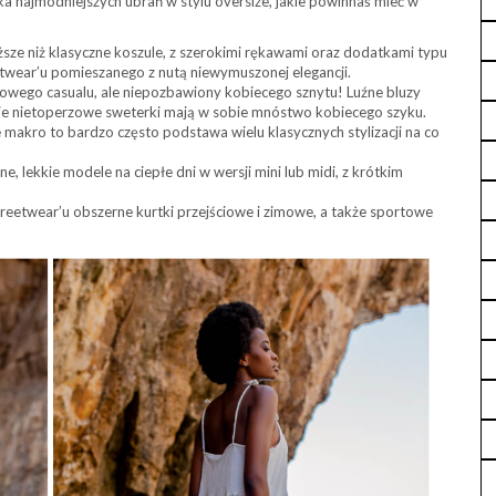
ka najmodniejszych ubrań w stylu oversize, jakie powinnaś mieć w
uższe niż klasyczne koszule, z szerokimi rękawami oraz dodatkami typu
eetwear’u pomieszanego z nutą niewymuszonej elegancji.
rtowego casualu, ale niepozbawiony kobiecego sznytu! Luźne bluzy
kie nietoperzowe sweterki mają w sobie mnóstwo kobiecego szyku.
e makro to bardzo często podstawa wielu klasycznych stylizacji na co
ne, lekkie modele na ciepłe dni w wersji mini lub midi, z krótkim
treetwear’u obszerne kurtki przejściowe i zimowe, a także sportowe