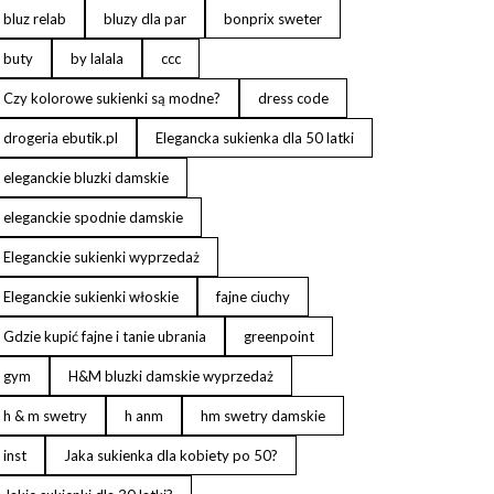
bluz relab
bluzy dla par
bonprix sweter
buty
by lalala
ccc
Czy kolorowe sukienki są modne?
dress code
drogeria ebutik.pl
Elegancka sukienka dla 50 latki
eleganckie bluzki damskie
eleganckie spodnie damskie
Eleganckie sukienki wyprzedaż
Eleganckie sukienki włoskie
fajne ciuchy
Gdzie kupić fajne i tanie ubrania
greenpoint
gym
H&M bluzki damskie wyprzedaż
h & m swetry
h anm
hm swetry damskie
inst
Jaka sukienka dla kobiety po 50?