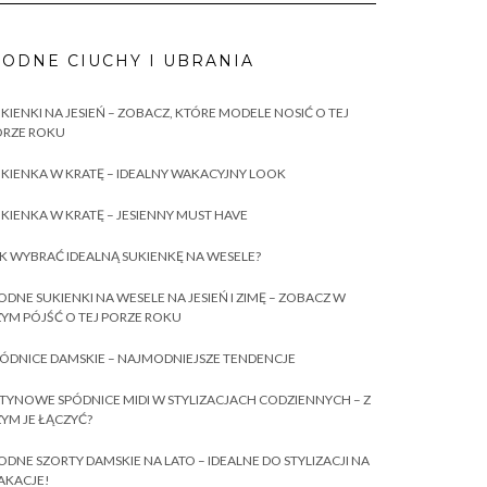
ODNE CIUCHY I UBRANIA
KIENKI NA JESIEŃ – ZOBACZ, KTÓRE MODELE NOSIĆ O TEJ
ORZE ROKU
KIENKA W KRATĘ – IDEALNY WAKACYJNY LOOK
KIENKA W KRATĘ – JESIENNY MUST HAVE
K WYBRAĆ IDEALNĄ SUKIENKĘ NA WESELE?
DNE SUKIENKI NA WESELE NA JESIEŃ I ZIMĘ – ZOBACZ W
YM PÓJŚĆ O TEJ PORZE ROKU
ÓDNICE DAMSKIE – NAJMODNIEJSZE TENDENCJE
TYNOWE SPÓDNICE MIDI W STYLIZACJACH CODZIENNYCH – Z
YM JE ŁĄCZYĆ?
DNE SZORTY DAMSKIE NA LATO – IDEALNE DO STYLIZACJI NA
AKACJE!