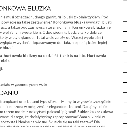
RONKOWA BLUZKA
nie musi oznaczać nudnego garnituru i bluzki z kołnierzykiem. Pod
powiecie na takie zestawienie?
Koronkowa bluzka
uwydatni biust i
pracy, a także podczas wyjścia ze znajomymi.
Koronkowa bluzka
nie
zy wełnianym sweterkiem. Odpowiedni tu będzie tylko dobrze
ałty w stylu glamour. Tutaj wiele zależy od Waszej wyobraźni i
wygląda w wydaniu dopasowanym do ciała, ale panie, które lepiej
e bluzki.
dna
hurtownia bielizny
na co dzień i
t shirts
na lato.
Hurtownia
 olala
.
i.
teriału w geometryczny wzór
DANIU
trampkami oraz butami typu slip-on. Mamy tu w głowie szczególnie
dnak noszona w połączeniu z eleganckimi butami. Darujmy sobie
ym razem model z odkrytymi palcami i piętami?
Sukienka koszulowa
owane, dlatego, że chciałybyśmy zaproponować Wam sukienki w
 soczyste i idealne na wiosnę. Skusicie się na taki zestaw? Dla
żu. Nie dobierajcie marynarki
ecru
ani białej. W tym sezonie taki