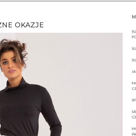
M
ŻNE OKAZJE
SU
P
SU
SU
JA
MO
CZ
SP
SA
CZ
MO
W