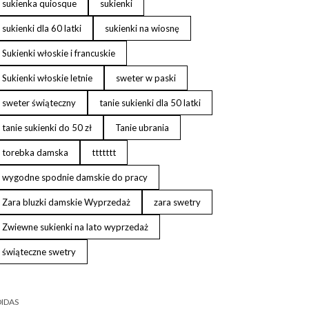
sukienka quiosque
sukienki
sukienki dla 60 latki
sukienki na wiosnę
Sukienki włoskie i francuskie
Sukienki włoskie letnie
sweter w paski
sweter świąteczny
tanie sukienki dla 50 latki
tanie sukienki do 50 zł
Tanie ubrania
torebka damska
ttttttt
wygodne spodnie damskie do pracy
Zara bluzki damskie Wyprzedaż
zara swetry
Zwiewne sukienki na lato wyprzedaż
świąteczne swetry
IDAS