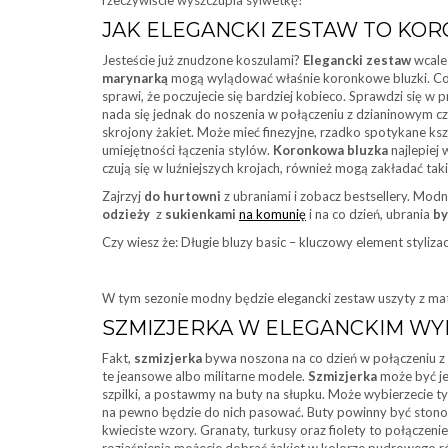
JAK ELEGANCKI ZESTAW TO KO
Jesteście już znudzone koszulami?
Elegancki zestaw
wcale 
marynarką
mogą wylądować właśnie koronkowe bluzki. Co 
sprawi, że poczujecie się bardziej kobieco. Sprawdzi się w 
nada się jednak do noszenia w połączeniu z dzianinowym c
skrojony żakiet. Może mieć finezyjne, rzadko spotykane kszt
umiejętności łączenia stylów.
Koronkowa bluzka
najlepiej 
czują się w luźniejszych krojach, również mogą zakładać taki
Zajrzyj
do hurtowni
z ubraniami i zobacz bestsellery. Mo
odzieży
z
sukienkami
na komunię
i na co dzień, ubrania
by
Czy wiesz że: Długie bluzy basic – kluczowy element stylizacj
W tym sezonie modny będzie elegancki zestaw uszyty z ma
SZMIZJERKA W ELEGANCKIM WY
Fakt,
szmizjerka
bywa noszona na co dzień w połączeniu z 
te jeansowe albo militarne modele.
Szmizjerka
może być je
szpilki, a postawmy na buty na słupku. Może wybierzecie t
na pewno będzie do nich pasować. Buty powinny być ston
kwieciste wzory. Granaty, turkusy oraz fiolety to połączenie
rozjaśnienia możecie dobrać żakiet w kolorze pudrowego ró