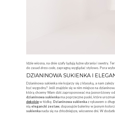
Idzie wiosna, na dnie szafy lądują luźne ubrania i swetry. T
do zasad
dress code
, zapragną wyglądać stylowo. Pora wybr
DZIANINOWA SUKIENKA I ELEGA
Dzianinowa sukienka nie kojarzy się z klasyką, a nam zależ
być wygodny? Jeśli znajdzie się w nim miejsce na dzianinow
którą chcemy Wam dziś zaproponować ma jasnoróżowy odcie
dzianinowa sukienka
ma poprzeczne paski, które urozmaica
dekolcie
w łódkę.
Dzianinowa sukienka
z rękawem o długoś
nią
elegancki zestaw
, dopasujcie baleriny w jasnym kolo
sukienka
nada się na chłodniejsze, wiosenne dni. W dodatk