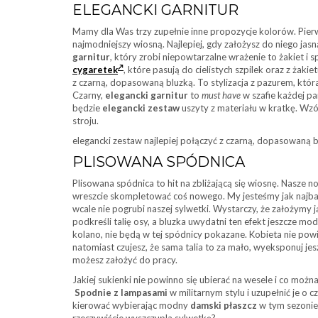
ELEGANCKI GARNITUR
Mamy dla Was trzy zupełnie inne propozycje kolorów. Pierws
najmodniejszy wiosną. Najlepiej, gdy założysz do niego jas
garnitur
, który zrobi niepowtarzalne wrażenie to żakiet i
cygaretek
, które pasują do cielistych szpilek oraz z żakie
z czarną, dopasowaną bluzką. To stylizacja z pazurem, która
Czarny,
elegancki garnitur
to
must have
w szafie każdej p
będzie
elegancki zestaw
uszyty z materiału w kratkę. Wz
stroju.
elegancki zestaw najlepiej połączyć z czarną, dopasowaną 
PLISOWANA SPÓDNICA
Plisowana spódnica to hit na zbliżającą się wiosnę. Nasze
wreszcie skompletować coś nowego. My jesteśmy jak najbar
wcale nie pogrubi naszej sylwetki. Wystarczy, że założymy 
podkreśli talię osy, a bluzka uwydatni ten efekt jeszcze mod
kolano, nie będą w tej spódnicy pokazane. Kobieta nie powin
natomiast czujesz, że sama talia to za mało, wyeksponuj j
możesz założyć do pracy.
Jakiej sukienki nie powinno się ubierać na wesele i co możn
Spodnie z
lampasami
w militarnym stylu i uzupełnić je o
kierować wybierając modny
damski płaszcz
w tym sezonie?
rzeczywiście wyszczupla sylwetkę?