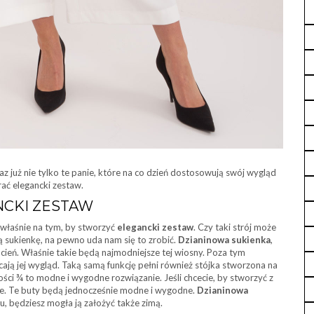
eraz już nie tylko te panie, które na co dzień dostosowują swój wygląd
ać elegancki zestaw.
NCKI ZESTAW
y właśnie na tym, by stworzyć
elegancki zestaw
. Czy taki strój może
ą sukienkę, na pewno uda nam się to zrobić.
Dzianinowa sukienka
,
ń. Właśnie takie będą najmodniejsze tej wiosny. Poza tym
ją jej wygląd. Taką samą funkcję pełni również stójka stworzona na
ci ¾ to modne i wygodne rozwiązanie. Jeśli chcecie, by stworzyć z
rze. Te buty będą jednocześnie modne i wygodne.
Dzianinowa
u, będziesz mogła ją założyć także zimą.