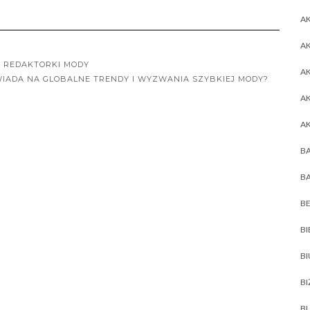
AK
AK
E REDAKTORKI MODY
A
OWIADA NA GLOBALNE TRENDY I WYZWANIA SZYBKIEJ MODY?
A
A
BA
BA
BE
BI
B
BI
BL