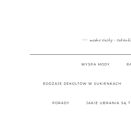
Skip
to
content
modne ciuchy - sukienki
WYSPA MODY
R
RODZAJE DEKOLTÓW W SUKIENKACH
PORADY
JAKIE UBRANIA SĄ 