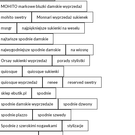
MOHITO markowe bluzki damskie wyprzedaż
mohito swetry
Monnari wyprzedaż sukienek
msngr
najpiękniejsze sukienki na weselu
najtańsze spodnie damskie
najwygodniejsze spodnie damskie
na wiosnę
Orsay sukienki wyprzedaż
porady stylistki
quiosque
quiosque sukienki
quiosque wyprzedaż
renee
reserved swetry
sklep ebutik.pl
spodnie
spodnie damskie wyprzedaże
spodnie dzwony
spodnie plazzo
spodnie szwedy
Spodnie z szerokimi nogawkami
stylizacje