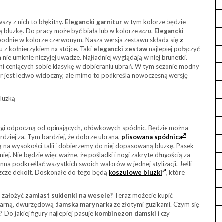
zy z nich to błękitny.
Elegancki garnitur
w tym kolorze będzie
ną bluzkę. Do pracy może być biała lub w kolorze
ecru
.
Elegancki
 spodnie w kolorze czerwonym. Nasza wersja zestawu składa się
z
tu z kołnierzykiem na stójce. Taki
elegancki zestaw
najlepiej połączyć
 nie umknie niczyjej uwadze. Najładniej wyglądają w niej brunetki.
ani ceniących sobie klasykę w dobieraniu ubrań. W tym sezonie modny
ór jest ledwo widoczny, ale mimo to podkreśla nowoczesną wersję
bluzką
 nogi odpoczną od opinających, ołówkowych spódnic. Będzie można
dziej za. Tym bardziej, że dobrze ubrana,
plisowana spódnica
ją na wysokości talii i dobierzemy do niej dopasowaną bluzkę. Pasek
niej. Nie będzie więc ważne, że pośladki i nogi zakryte długością za
na podkreślać wszystkich swoich walorów w jednej stylizacji. Jeśli
eszcze dekolt. Doskonałe do tego będą
koszulowe bluzki
, które
a założyć
zamiast sukienki na wesele?
Teraz możecie kupić
 czarną, dwurzędową
damska marynarka
ze złotymi guzikami. Czym się
 Do jakiej figury najlepiej pasuje
kombinezon damski
i czy