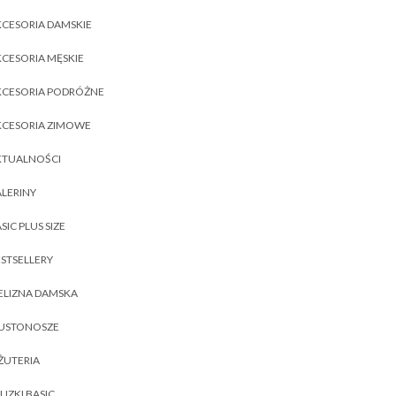
CESORIA DAMSKIE
CESORIA MĘSKIE
KCESORIA PODRÓŻNE
KCESORIA ZIMOWE
KTUALNOŚCI
LERINY
SIC PLUS SIZE
STSELLERY
ELIZNA DAMSKA
IUSTONOSZE
ŻUTERIA
UZKI BASIC