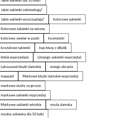
Jakie sukienki dla 30 latki?
Jakie sukienki odmładzają?
Jakie sukienki wyszczuplają?
kolorowe sukienki
Kolorowe sukienki na wiosnę
kolorowy sweter w paski
kosmetyki
koszulowe sukienki
kup bluzę z eButik
letnie wyprzedaże
Limango sukienki wyprzedaż
Luksusowe bluzki damskie
mango ubrania
mapped
Markowe bluzki damskie wyprzedaż
markowe ciuchy za grosze
markowe sukienki wyprzedaż
Markowe sukienki włoskie
moda damska
modna sukienka dla 50 latki