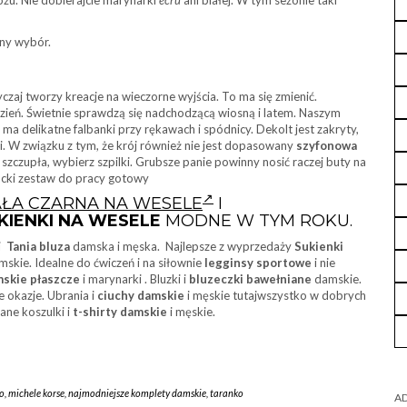
tny wybór.
yczaj tworzy kreacje na wieczorne wyjścia. To ma się zmienić.
ień. Świetnie sprawdzą się nadchodzącą wiosną i latem. Naszym
a ma delikatne falbanki przy rękawach i spódnicy. Dekolt jest zakryty,
. W związku z tym, że krój również nie jest dopasowany
szyfonowa
ś szczupła, wybierz szpilki. Grubsze panie powinny nosić raczej buty na
ancki zestaw do pracy gotowy
ŁA CZARNA NA WESELE
I
IENKI NA WESELE
MODNE W TYM ROKU.
 i
Tania bluza
damska i męska. Najlepsze z wyprzedaży
Sukienki
mskie. Idealne do ćwiczeń i na siłownie
legginsy sportowe
i nie
skie płaszcze
i marynarki . Bluzki i
bluzeczki bawełniane
damskie.
e okazje. Ubrania i
ciuchy damskie
i męskie tutajwszystko w dobrych
ane koszulki i
t-shirty damskie
i męskie.
to
,
michele korse
,
najmodniejsze komplety damskie
,
taranko
AD