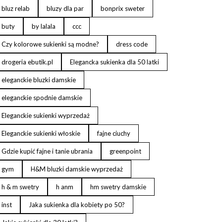
bluz relab
bluzy dla par
bonprix sweter
buty
by lalala
ccc
Czy kolorowe sukienki są modne?
dress code
drogeria ebutik.pl
Elegancka sukienka dla 50 latki
eleganckie bluzki damskie
eleganckie spodnie damskie
Eleganckie sukienki wyprzedaż
Eleganckie sukienki włoskie
fajne ciuchy
Gdzie kupić fajne i tanie ubrania
greenpoint
gym
H&M bluzki damskie wyprzedaż
h & m swetry
h anm
hm swetry damskie
inst
Jaka sukienka dla kobiety po 50?