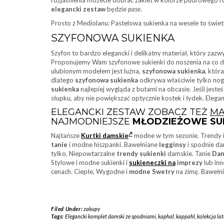
elegancki zestaw
będzie
pase
.
Prosto z Mediolanu: Pastelowa sukienka na wesele to świe
SZYFONOWA SUKIENKA
Szyfon to bardzo elegancki i delikatny materiał, który zazw
Proponujemy Wam szyfonowe sukienki do noszenia na co dz
ulubionym modelem jest luźna,
szyfonowa sukienka
, któr
dlatego
szyfonowa sukienka
odkrywa właściwie tylko nogi
sukienka
najlepiej wygląda z butami na obcasie. Jeśli jeste
słupku, aby nie powiększać optycznie kostek i łydek. Eleg
ELEGANCKI ZESTAW ZOBACZ TEŻ
MA
NAJMODNIEJSZE
MŁODZIEŻOWE SUK
Najtańsze
Kurtki damskie
modne w tym sezonie. Trendy
tanie
i modne hiszpanki. Bawełniane
legginsy
i spodnie da
tylko. Niepowtarzalne
trendy sukienki
damskie. Tanie
Dam
Stylowe i modne sukienki i
sukieneczki na
imprezy
lub inn
cenach. Ciepłe, Wygodne i
modne Swetry
na zimę. Bawełni
Filed Under:
zakupy
Tags:
Elegancki komplet damski ze spodniami
,
kaphal
,
kappahl
,
kolekcja la