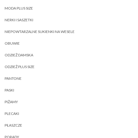
MODA PLUS SIZE
NERKI I SASZETKI
NIEPOWTARZALNE SUKIENKI NA WESELE
OBUWIE
ODZIEŻ DAMSKA
ODZIEŻ PLUS SIZE
PANTONE
PASKI
PIŻAMY
PLECAKI
PŁASZCZE
PORADY