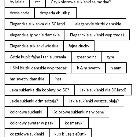
by lalala
ccc
Czy kolorowe sukienki są modne?
dress code
drogeria ebutik.pl
Elegancka sukienka dla 50 latki
eleganckie bluzki damskie
eleganckie spodnie damskie
Eleganckie sukienki wyprzedaż
Eleganckie sukienki włoskie
fajne ciuchy
Gdzie kupić fajne i tanie ubrania
greenpoint
gym
H&M bluzki damskie wyprzedaż
h & m swetry
h anm
hm swetry damskie
inst
Jaka sukienka dla kobiety po 50?
Jakie sukienki dla 30 latki?
Jakie sukienki odmładzają?
Jakie sukienki wyszczuplają?
kolorowe sukienki
Kolorowe sukienki na wiosnę
kolorowy sweter w paski
kosmetyki
koszulowe sukienki
kup bluzę z eButik