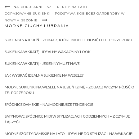
NAJPOPULARNIEJSZE TRENDY NA LATO
DOPASOWANE SUKIENKI – PODSTAWA KOBIECEJ GARDEROBY W
NOWYM SEZONIE!
MODNE CIUCHY I UBRANIA
SUKIENKI NA JESIEŃ – ZOBACZ, KTÓRE MODELE NOSIĆ O TEJ PORZE ROKU
SUKIENKA W KRATĘ – IDEALNY WAKACYJNY LOOK
SUKIENKA W KRATĘ – JESIENNY MUST HAVE
JAK WYBRAĆ IDEALNĄ SUKIENKĘ NA WESELE?
MODNE SUKIENKI NA WESELE NA JESIEŃ I ZIMĘ – ZOBACZ W CZYM PÓJŚĆ O
TEJ PORZE ROKU
SPÓDNICE DAMSKIE – NAJMODNIEJSZE TENDENCJE
SATYNOWE SPÓDNICE MIDI W STYLIZACJACH CODZIENNYCH – Z CZYM JE
ŁĄCZYĆ?
MODNE SZORTY DAMSKIE NA LATO – IDEALNE DO STYLIZACJI NA WAKACJE!