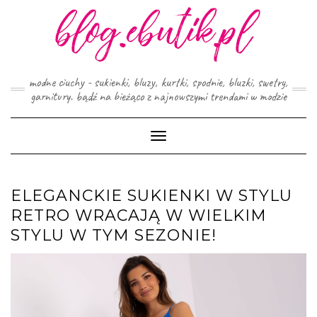
Skip
to
content
modne ciuchy - sukienki, bluzy, kurtki, spodnie, bluzki, swetry,
garnitury. bądź na bieżąco z najnowszymi trendami w modzie
Toggle
Navigation
ELEGANCKIE SUKIENKI W STYLU
RETRO WRACAJĄ W WIELKIM
STYLU W TYM SEZONIE!