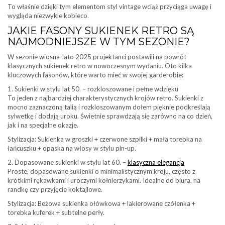
To właśnie dzięki tym elementom styl vintage wciąż przyciąga uwagę i
wygląda niezwykle kobieco.
JAKIE FASONY SUKIENEK RETRO SĄ
NAJMODNIEJSZE W TYM SEZONIE?
W sezonie wiosna-lato 2025 projektanci postawili na powrót
klasycznych sukienek retro w nowoczesnym wydaniu. Oto kilka
kluczowych fasonów, które warto mieć w swojej garderobie:
1. Sukienki w stylu lat 50. – rozkloszowane i pełne wdzięku
To jeden z najbardziej charakterystycznych krojów retro. Sukienki z
mocno zaznaczoną talią i rozkloszowanym dołem pięknie podkreślają
sylwetkę i dodają uroku. Świetnie sprawdzają się zarówno na co dzień,
jak i na specjalne okazje.
Stylizacja: Sukienka w groszki + czerwone szpilki + mała torebka na
łańcuszku + opaska na włosy w stylu pin-up.
2. Dopasowane sukienki w stylu lat 60. –
klasyczna elegancja
Proste, dopasowane sukienki o minimalistycznym kroju, często z
krótkimi rękawkami i uroczymi kołnierzykami. Idealne do biura, na
randkę czy przyjęcie koktajlowe.
Stylizacja: Beżowa sukienka ołówkowa + lakierowane czółenka +
torebka kuferek + subtelne perły.