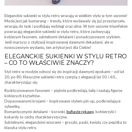
Eleganckie sukienki w stylu retro wracają w wielkim stylu w tym sezonie!
Moda jest jak bumerang – trendy, które wydawały się już przestarzałe,
wracają do łask i podbijają wybiegi oraz ulice. W tym sezonie triumfalnie
powracają eleganckie sukienki w stylu retro, które zachwycają
kobiecym fasonem, subtelnymi detalami i ponadczasowym szykiem.
Jeśli marzysz o stylizacji inspirowanej dawnymi dekadami, ale w
nowoczesnym wydaniu, ten artykuł jest dla Ciebie!
ELEGANCKIE SUKIENKI W STYLU RETRO
– CO TO WŁAŚCIWIE ZNACZY?
Styl retro w modzie odnosi się do inspiracji dawnymi epokami – od lat
20. po 80. Klasyczne sukienki retro czerpią z elegancji lat 50. i 60.,
charakteryzując się:
Rozkloszowanym fasonem – pięknie podkreślają talię i nadają figurze
kobiecych kształtów.
Dopasowanymi krojami – inspirowane stylem pin-up, podkreślające
sylwetkę.
Romantycznymi detalami – koronki,
bufiaste rękawy
, kołnierzyki i
kokardy to cechy charakterystyczne.
Subtelnymi, eleganckimi wzorami – groszki, paski, kwiaty czy pepitka to
klasyka stylu retro.