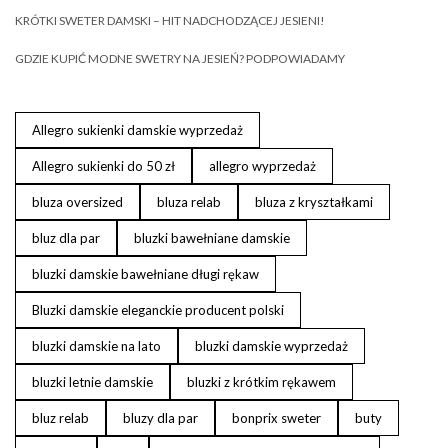
KRÓTKI SWETER DAMSKI – HIT NADCHODZĄCEJ JESIENI!
GDZIE KUPIĆ MODNE SWETRY NA JESIEŃ? PODPOWIADAMY
Allegro sukienki damskie wyprzedaż
Allegro sukienki do 50 zł
allegro wyprzedaż
bluza oversized
bluza relab
bluza z kryształkami
bluz dla par
bluzki bawełniane damskie
bluzki damskie bawełniane długi rękaw
Bluzki damskie eleganckie producent polski
bluzki damskie na lato
bluzki damskie wyprzedaż
bluzki letnie damskie
bluzki z krótkim rękawem
bluz relab
bluzy dla par
bonprix sweter
buty