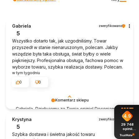
Gabriela
zweryfikowano
5
Wszystko dotarło tak, jak uzgodniliśmy. Towar
przyszedł w stanie nienaruszonym, polecam. Jakby
wszędzie była taka obsługa, świat byłby o wiele
piękniejszy. Profesjonalna obsługa, fachowa pomoc w
wyborze towaru, szybka realizacja dostawy. Polecam.
w tym tygodniu
0
0
Komentarz sklepu
Gabriela, Dziękujemy za Twoją opinię! Doceniamy
czas poświęcony na podzielenie się z nami Twoim
4.9
Krystyna
zweryfikowano
doświadczeniem. Jesteśmy szczęśliwi, że mamy
29 748
5
takich klientów. Z pozdrowieniami, obsługa sklepu.
opinii
z całego
Szybka dostawa i świetna jakość towaru
okresu