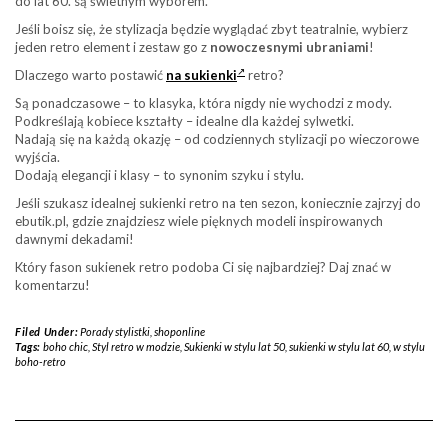
do lat 60. są świetnym wyborem.
Jeśli boisz się, że stylizacja będzie wyglądać zbyt teatralnie, wybierz
jeden retro element i zestaw go z
nowoczesnymi ubraniami
!
Dlaczego warto postawić
na sukienki
retro?
Są ponadczasowe – to klasyka, która nigdy nie wychodzi z mody.
Podkreślają kobiece kształty – idealne dla każdej sylwetki.
Nadają się na każdą okazję – od codziennych stylizacji po wieczorowe
wyjścia.
Dodają elegancji i klasy – to synonim szyku i stylu.
Jeśli szukasz idealnej sukienki retro na ten sezon, koniecznie zajrzyj do
ebutik.pl, gdzie znajdziesz wiele pięknych modeli inspirowanych
dawnymi dekadami!
Który fason sukienek retro podoba Ci się najbardziej? Daj znać w
komentarzu!
Filed Under:
Porady stylistki
,
shoponline
Tags:
boho chic
,
Styl retro w modzie
,
Sukienki w stylu lat 50
,
sukienki w stylu lat 60
,
w stylu
boho-retro