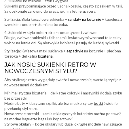
3. Sukienki koszulowe – szyk i wygoda
Sukienki przypominające przedłużoną koszulę, często z paskiem w talii.
Są doskonałe zarówno do pracy, jak i na letnie spacery.
Stylizacja: Biała koszulowa sukienka +
sandały na koturnie
+ kapelusz z
szerokim rondem + słomiana torebka.
4. Sukienki w stylu boho-retro – romantyczne i zwiewne
Długie, zwiewne sukienki z falbanami i kwiatowymi wzorami to idealny
wybór na letnie dni. Są niezwykle kobiece i pasują do każdej sylwetki.
Stylizacja: Kwiatowa maxi sukienka +
espadryle
na koturnie + pleciona
torebka + delikatna
biżuteria
.
JAK NOSIĆ SUKIENKI RETRO W
NOWOCZESNYM STYLU?
Aby stylizacje retro wyglądały świeżo i nowocześnie, warto łączyć je z
nowoczesnymi dodatkami:
Minimalistyczna biżuteria – delikatne kolczyki i naszyjniki dodają szyku
bez przesady.
Modne buty – klasyczne szpilki, ale też sneakersy czy
botki
świetnie
przełamią styl retro.
Nowoczesne torebki – zamiast klasycznych kuferków można postawić
na modne baguette bags lub kopertówki.
Stylowe okulary – kocie okulary lub duże, okrągłe modele nawiązujące