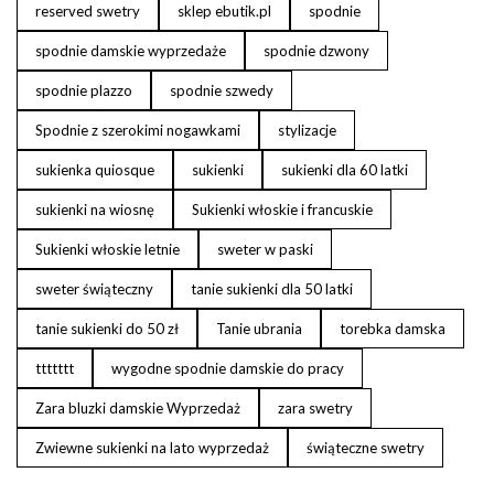
reserved swetry
sklep ebutik.pl
spodnie
spodnie damskie wyprzedaże
spodnie dzwony
spodnie plazzo
spodnie szwedy
Spodnie z szerokimi nogawkami
stylizacje
sukienka quiosque
sukienki
sukienki dla 60 latki
sukienki na wiosnę
Sukienki włoskie i francuskie
Sukienki włoskie letnie
sweter w paski
sweter świąteczny
tanie sukienki dla 50 latki
tanie sukienki do 50 zł
Tanie ubrania
torebka damska
ttttttt
wygodne spodnie damskie do pracy
Zara bluzki damskie Wyprzedaż
zara swetry
Zwiewne sukienki na lato wyprzedaż
świąteczne swetry