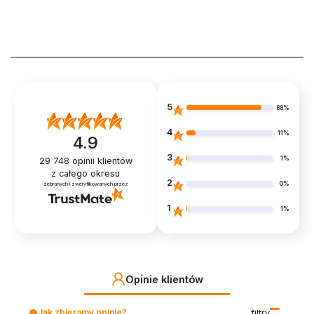
5
88%
4
11%
4.9
3
1%
29 748
opinii klientów
z całego okresu
2
0%
zebranych i zweryfikowanych przez
1
1%
Opinie klientów
Jak zbieramy opinie?
filtry