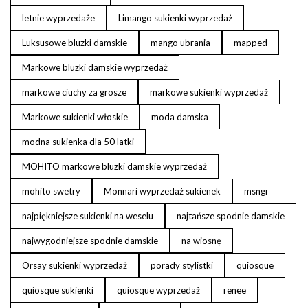
letnie wyprzedaże
Limango sukienki wyprzedaż
Luksusowe bluzki damskie
mango ubrania
mapped
Markowe bluzki damskie wyprzedaż
markowe ciuchy za grosze
markowe sukienki wyprzedaż
Markowe sukienki włoskie
moda damska
modna sukienka dla 50 latki
MOHITO markowe bluzki damskie wyprzedaż
mohito swetry
Monnari wyprzedaż sukienek
msngr
najpiękniejsze sukienki na weselu
najtańsze spodnie damskie
najwygodniejsze spodnie damskie
na wiosnę
Orsay sukienki wyprzedaż
porady stylistki
quiosque
quiosque sukienki
quiosque wyprzedaż
renee