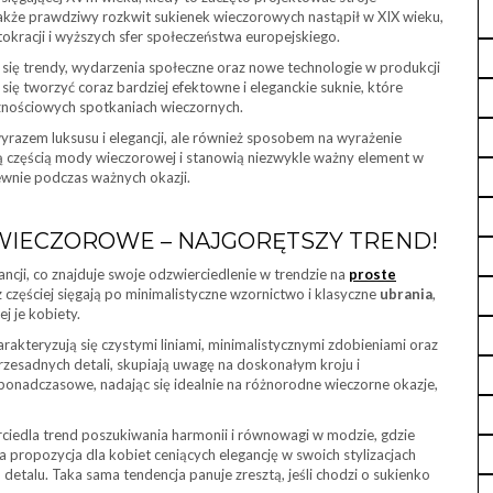
akże prawdziwy rozkwit sukienek wieczorowych nastąpił w XIX wieku,
kracji i wyższych sfer społeczeństwa europejskiego.
 się trendy, wydarzenia społeczne oraz nowe technologie w produkcji
się tworzyć coraz bardziej efektowne i eleganckie suknie, które
cznościowych spotkaniach wieczornych.
 wyrazem luksusu i elegancji, ale również sposobem na wyrażenie
lną częścią mody wieczorowej i stanowią niezwykle ważny element w
pewnie podczas ważnych okazji.
 WIECZOROWE – NAJGORĘTSZY TREND!
cji, co znajduje swoje odzwierciedlenie w trendzie na
proste
 częściej sięgają po minimalistyczne wzornictwo i klasyczne
ubrania
,
j je kobiety.
rakteryzują się czystymi liniami, minimalistycznymi zdobieniami oraz
zesadnych detali, skupiają uwagę na doskonałym kroju i
ponadczasowe, nadając się idealnie na różnorodne wieczorne okazje,
ciedla trend poszukiwania harmonii i równowagi w modzie, gdzie
na propozycja dla kobiet ceniących elegancję w swoich stylizacjach
talu. Taka sama tendencja panuje zresztą, jeśli chodzi o sukienko