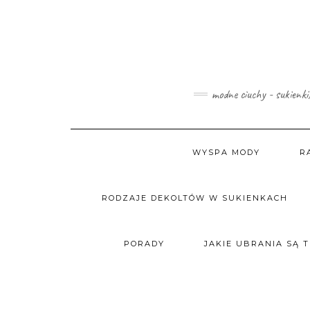
Skip
to
content
modne ciuchy - sukienki
WYSPA MODY
R
RODZAJE DEKOLTÓW W SUKIENKACH
PORADY
JAKIE UBRANIA SĄ 