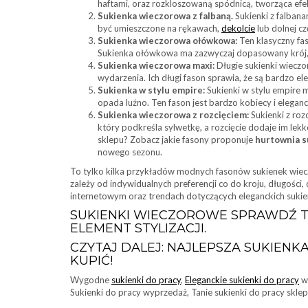
haftami, oraz rozkloszowaną spódnicą, tworząca efek
Sukienka wieczorowa z falbaną.
Sukienki z falbana
być umieszczone na rękawach,
dekolcie
lub dolnej c
Sukienka wieczorowa ołówkowa:
Ten klasyczny fas
Sukienka ołówkowa ma zazwyczaj dopasowany krój, po
Sukienka wieczorowa maxi:
Długie sukienki wieczo
wydarzenia. Ich długi fason sprawia, że są bardzo el
Sukienka w stylu empire:
Sukienki w stylu empire m
opada luźno. Ten fason jest bardzo kobiecy i elegan
Sukienka wieczorowa z rozcięciem:
Sukienki z roz
który podkreśla sylwetkę, a rozcięcie dodaje im lekk
sklepu? Zobacz jakie fasony proponuje
hurtownia 
nowego sezonu.
To tylko kilka przykładów modnych fasonów sukienek wiec
zależy od indywidualnych preferencji co do kroju, długości, 
internetowym oraz trendach dotyczących eleganckich sukien
SUKIENKI WIECZOROWE SPRAWDŹ T
ELEMENT STYLIZACJI.
CZYTAJ DALEJ: NAJLEPSZA SUKIENK
KUPIĆ!
Wygodne
sukienki do pracy
,
Eleganckie sukienki do pracy
w 
Sukienki do pracy wyprzedaż, Tanie sukienki do pracy sklep