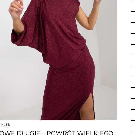
eButik
ROWE DŁUGIE – POWRÓT WIELKIEGO