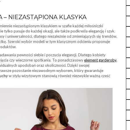
.
 – NIEZASTĄPIONA KLASYKA
miennie niezastąpionym klasykiem w szafie każdej miłośniczki
nie tylko pasuje do każdej okazji, ale także podkreśla elegancję i szyk.
y i uniwersalności, dlatego niezależnie od zmieniających się trendów,
ątkę. Szeroki wybór modeli w tym klasycznym odcieniu proponuje
produktów.
dawania pewności siebie i poczucia elegancji. Dlatego kobiety
rzyjęcia czy wieczorne spotkania. To ponadczasowy
element garderoby
,
dualnych upodobań oraz okoliczności. Dzięki swojej
zawsze pozostanie niezawodnym wyborem, który gwarantuje
iuchy
w stylu wizytowym stanowią również niezwykle ważną cześć