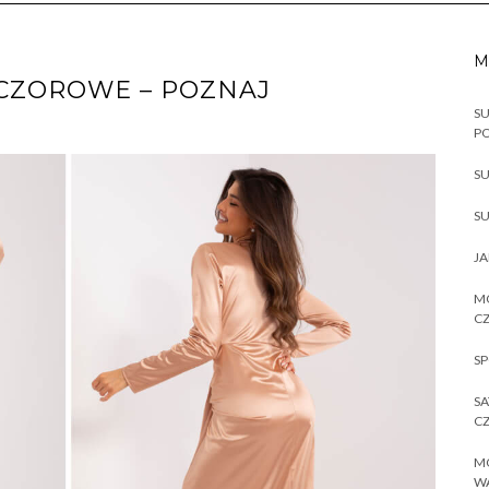
M
ECZOROWE – POZNAJ
SU
P
SU
SU
JA
MO
CZ
SP
SA
CZ
MO
W