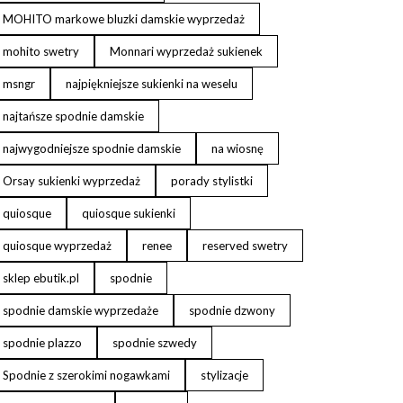
MOHITO markowe bluzki damskie wyprzedaż
mohito swetry
Monnari wyprzedaż sukienek
msngr
najpiękniejsze sukienki na weselu
najtańsze spodnie damskie
najwygodniejsze spodnie damskie
na wiosnę
Orsay sukienki wyprzedaż
porady stylistki
quiosque
quiosque sukienki
quiosque wyprzedaż
renee
reserved swetry
sklep ebutik.pl
spodnie
spodnie damskie wyprzedaże
spodnie dzwony
spodnie plazzo
spodnie szwedy
Spodnie z szerokimi nogawkami
stylizacje