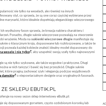
larność nie tylko na weselach, ale również na innych
finowany styl, co sprawia, że są one coraz częściej wybierane przez
dne marynarki, które idealnie dopełniają eleganckiego wieczorowego
 Ich wydłużony fason sprawia, że kreacja nabiera charakteru i
darzeń. Ponadto, długie suknie wieczorowe pozwalają na stworzenie
 robi wrażenie. Moda na
sukienki wieczorowe długie
manifestuje się
suknie o klasycznym kroju, dopasowane lub rozkloszowane, a także te
pcji pozwala każdej kobiecie znaleźć idealny model dopasowany do
na wesele i nie tylko
, aby uzupełnić swoją szafę tylko najnowszymi
ie są nie tylko szykowne, ale także wygodne i praktyczne. Długi
ożna w nich tańczyć i bawić się bez przeszkód. Długie suknie
et, które pragną zachować szyk i elegancję podczas wyjątkowych
a damskie
o niepowtarzalnym designie oraz oryginalnych fasonach.
 ZE SKLEPU EBUTIK.PL
feruje na nowy sezon sklep internetowy eButik.pl:
uje się dopasowanym gorsetem, często ozdobionym koronką lub
AD