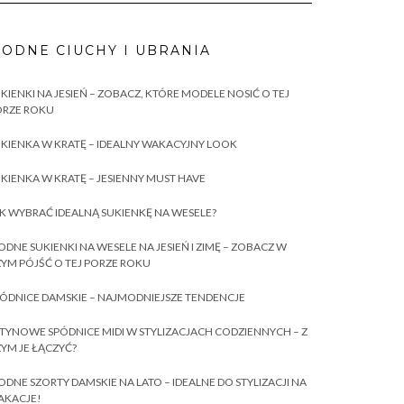
ODNE CIUCHY I UBRANIA
KIENKI NA JESIEŃ – ZOBACZ, KTÓRE MODELE NOSIĆ O TEJ
ORZE ROKU
KIENKA W KRATĘ – IDEALNY WAKACYJNY LOOK
KIENKA W KRATĘ – JESIENNY MUST HAVE
K WYBRAĆ IDEALNĄ SUKIENKĘ NA WESELE?
DNE SUKIENKI NA WESELE NA JESIEŃ I ZIMĘ – ZOBACZ W
YM PÓJŚĆ O TEJ PORZE ROKU
ÓDNICE DAMSKIE – NAJMODNIEJSZE TENDENCJE
TYNOWE SPÓDNICE MIDI W STYLIZACJACH CODZIENNYCH – Z
YM JE ŁĄCZYĆ?
DNE SZORTY DAMSKIE NA LATO – IDEALNE DO STYLIZACJI NA
AKACJE!