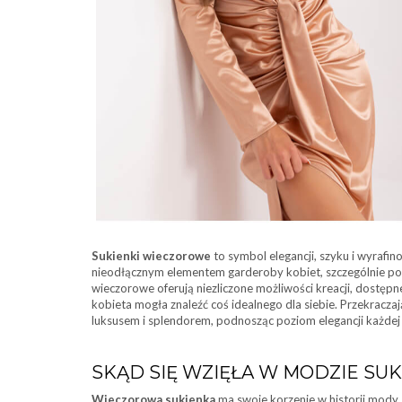
Sukienki wieczorowe
to symbol elegancji, szyku i wyrafin
nieodłącznym elementem garderoby kobiet, szczególnie po
wieczorowe oferują niezliczone możliwości kreacji, dostępn
kobieta mogła znaleźć coś idealnego dla siebie. Przekracz
luksusem i splendorem, podnosząc poziom elegancji każdej d
SKĄD SIĘ WZIĘŁA W MODZIE SU
Wieczorowa sukienka
ma swoje korzenie w historii mody, 