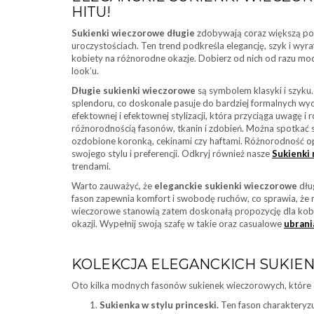
HITU!
Sukienki wieczorowe długie
zdobywają coraz większą popu
uroczystościach. Ten trend podkreśla elegancję, szyk i wyra
kobiety na różnorodne okazje. Dobierz od nich od razu mo
look’u.
Długie sukienki wieczorowe
są symbolem klasyki i szyku.
splendoru, co doskonale pasuje do bardziej formalnych wy
efektownej i efektownej stylizacji, która przyciąga uwagę i
różnorodnością fasonów, tkanin i zdobień. Można spotkać 
ozdobione koronką, cekinami czy haftami. Różnorodność o
swojego stylu i preferencji. Odkryj również nasze
Sukienki 
trendami.
Warto zauważyć, że
eleganckie sukienki wieczorowe
dług
fason zapewnia komfort i swobodę ruchów, co sprawia, że m
wieczorowe stanowią zatem doskonałą propozycję dla kobi
okazji. Wypełnij swoją szafę w takie oraz casualowe
ubrani
KOLEKCJA ELEGANCKICH SUKIEN
Oto kilka modnych fasonów sukienek wieczorowych, które o
Sukienka w stylu princeski.
Ten fason charakteryz