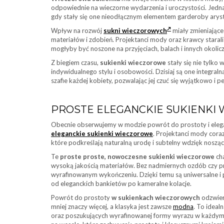
odpowiednie na wieczorne wydarzenia i uroczystości. Jedn
gdy stały się one nieodłącznym elementem garderoby arysto
Wpływ na rozwój
sukni wieczorowych
miały zmieniające
materiałów i zdobień. Projektanci mody oraz krawcy starali 
mogłyby być noszone na przyjęciach, balach i innych okoli
Z biegiem czasu,
sukienki wieczorowe
stały się nie tylko
indywidualnego stylu i osobowości. Dzisiaj są one integra
szafie każdej kobiety, pozwalając jej czuć się wyjątkowo i 
PROSTE ELEGANCKIE SUKIENKI
Obecnie obserwujemy w modzie powrót do prostoty i elegan
eleganckie sukienki wieczorowe
. Projektanci mody coraz
które podkreślają naturalną urodę i subtelny wdzięk noszące
Te
proste proste, nowoczesne sukienki wieczorowe
cha
wysoką jakością materiałów. Bez nadmiernych ozdób czy pr
wyrafinowanym wykończeniu. Dzięki temu są uniwersalne i 
od eleganckich bankietów po kameralne kolacje.
Powrót do prostoty
w sukienkach wieczorowych
odzwier
mniej znaczy więcej, a klasyka jest zawsze
modna
. To ideal
oraz poszukujących wyrafinowanej formy wyrazu w każdym de