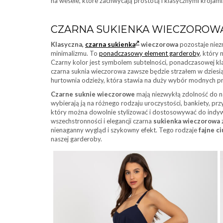
na wesele, które zachwycają prostotą i klasycznymi krojami
CZARNA SUKIENKA WIECZOROWA
Klasyczna,
czarna sukienka
wieczorowa
pozostaje niez
minimalizmu. To
ponadczasowy element garderoby
, który 
Czarny kolor jest symbolem subtelności, ponadczasowej klas
czarna suknia wieczorowa zawsze będzie strzałem w dziesi
hurtownia odzieży, która stawia na duży wybór modnych 
Czarne suknie wieczorowe
mają niezwykłą zdolność do na
wybierają ją na różnego rodzaju uroczystości, bankiety, p
który można dowolnie stylizować i dostosowywać do indywi
wszechstronności i elegancji czarna
sukienka wieczorowa
nienaganny wygląd i szykowny efekt. Tego rodzaje
fajne c
naszej garderoby.