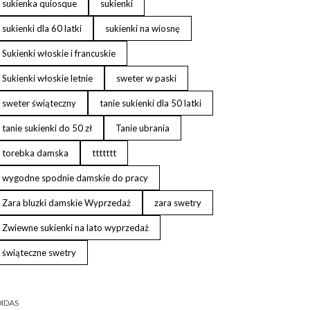
sukienka quiosque
sukienki
sukienki dla 60 latki
sukienki na wiosnę
Sukienki włoskie i francuskie
Sukienki włoskie letnie
sweter w paski
sweter świąteczny
tanie sukienki dla 50 latki
tanie sukienki do 50 zł
Tanie ubrania
torebka damska
ttttttt
wygodne spodnie damskie do pracy
Zara bluzki damskie Wyprzedaż
zara swetry
Zwiewne sukienki na lato wyprzedaż
świąteczne swetry
IDAS