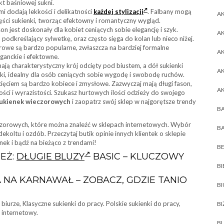
t baśniowej sukni.
mi dodają lekkości i delikatności
każdej stylizacji
. Falbany mogą
AK
zęści sukienki, tworząc efektowny i romantyczny wygląd.
on jest doskonały dla kobiet ceniących sobie elegancję i szyk.
AK
dkreślający sylwetkę, oraz często sięga do kolan lub nieco niżej.
rowe są bardzo popularne, zwłaszcza na bardziej formalne
A
eganckie i efektowne.
ają charakterystyczny krój odcięty pod biustem, a dół sukienki
A
cki, idealny dla osób ceniących sobie wygodę i swobodę ruchów.
cięciem są bardzo kobiece i zmysłowe. Zazwyczaj mają długi fason,
A
ości i wyrazistości. Szukasz hurtowych ilości odzieży do swojego
sukienek wieczorowych
i zaopatrz swój sklep w najgorętsze trendy
BA
zorowych, które można znaleźć w sklepach internetowych. Wybór
BA
dekoltu i ozdób. Przeczytaj butik opinie innych klientek o sklepie
ek i bądź na bieżąco z trendami!
BE
EŻ:
DŁUGIE BLUZY
BASIC – KLUCZOWY
BI
A NA KARNAWAŁ – ZOBACZ, GDZIE TANIO
B
biurze, Klasyczne sukienki do pracy. Polskie sukienki do pracy,
BI
 internetowy.
BL