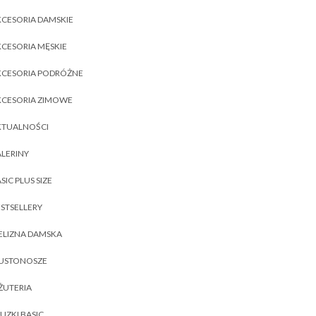
CESORIA DAMSKIE
CESORIA MĘSKIE
KCESORIA PODRÓŻNE
KCESORIA ZIMOWE
KTUALNOŚCI
LERINY
SIC PLUS SIZE
STSELLERY
ELIZNA DAMSKA
IUSTONOSZE
ŻUTERIA
UZKI BASIC