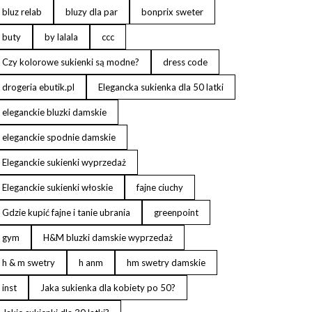
bluz relab
bluzy dla par
bonprix sweter
buty
by lalala
ccc
Czy kolorowe sukienki są modne?
dress code
drogeria ebutik.pl
Elegancka sukienka dla 50 latki
eleganckie bluzki damskie
eleganckie spodnie damskie
Eleganckie sukienki wyprzedaż
Eleganckie sukienki włoskie
fajne ciuchy
Gdzie kupić fajne i tanie ubrania
greenpoint
gym
H&M bluzki damskie wyprzedaż
h & m swetry
h anm
hm swetry damskie
inst
Jaka sukienka dla kobiety po 50?