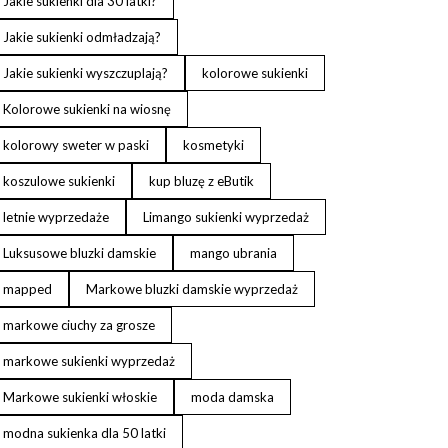
Jakie sukienki dla 30 latki?
Jakie sukienki odmładzają?
Jakie sukienki wyszczuplają?
kolorowe sukienki
Kolorowe sukienki na wiosnę
kolorowy sweter w paski
kosmetyki
koszulowe sukienki
kup bluzę z eButik
letnie wyprzedaże
Limango sukienki wyprzedaż
Luksusowe bluzki damskie
mango ubrania
mapped
Markowe bluzki damskie wyprzedaż
markowe ciuchy za grosze
markowe sukienki wyprzedaż
Markowe sukienki włoskie
moda damska
modna sukienka dla 50 latki