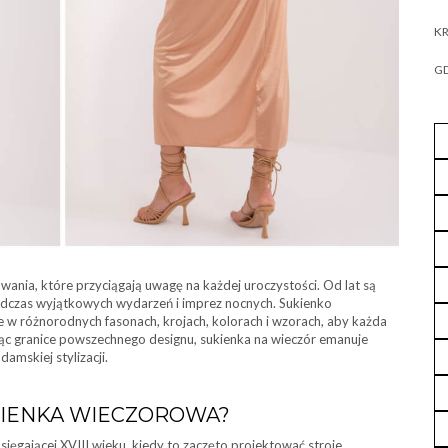
KR
GD
owania, które przyciągają uwagę na każdej uroczystości. Od lat są
dczas wyjątkowych wydarzeń i imprez nocnych. Sukienko
e w różnorodnych fasonach, krojach, kolorach i wzorach, aby każda
ając granice powszechnego designu, sukienka na wieczór emanuje
amskiej stylizacji.
KIENKA WIECZOROWA?
sięgającej XVIII wieku, kiedy to zaczęto projektować stroje