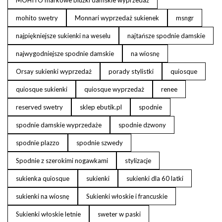
MOHITO markowe bluzki damskie wyprzedaż
mohito swetry
Monnari wyprzedaż sukienek
msngr
najpiękniejsze sukienki na weselu
najtańsze spodnie damskie
najwygodniejsze spodnie damskie
na wiosnę
Orsay sukienki wyprzedaż
porady stylistki
quiosque
quiosque sukienki
quiosque wyprzedaż
renee
reserved swetry
sklep ebutik.pl
spodnie
spodnie damskie wyprzedaże
spodnie dzwony
spodnie plazzo
spodnie szwedy
Spodnie z szerokimi nogawkami
stylizacje
sukienka quiosque
sukienki
sukienki dla 60 latki
sukienki na wiosnę
Sukienki włoskie i francuskie
Sukienki włoskie letnie
sweter w paski