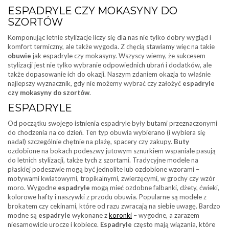
ESPADRYLE CZY MOKASYNY DO
SZORTÓW
Komponując letnie stylizacje liczy się dla nas nie tylko dobry wygląd i
komfort termiczny, ale także wygoda. Z chęcią stawiamy więc na takie
obuwie
jak espadryle czy mokasyny. Wszyscy wiemy, że sukcesem
stylizacji jest nie tylko wybranie odpowiednich ubrań i dodatków, ale
także dopasowanie ich do okazji. Naszym zdaniem okazja to właśnie
najlepszy wyznacznik, gdy nie możemy wybrać czy założyć
espadryle
czy mokasyny do szortów
.
ESPADRYLE
Od początku swojego istnienia espadryle były butami przeznaczonymi
do chodzenia na co dzień. Ten typ obuwia wybierano (i wybiera się
nadal) szczególnie chętnie na plażę, spacery czy zakupy.
Buty
ozdobione na bokach podeszwy jutowym sznurkiem wspaniale pasują
do letnich stylizacji, także tych z szortami. Tradycyjne modele na
płaskiej podeszwie mogą być jednolite lub ozdobione wzorami –
motywami kwiatowymi, tropikalnymi, zwierzęcymi, w grochy czy wzór
moro. Wygodne
espadryle
mogą mieć ozdobne falbanki, dżety, ćwieki,
kolorowe hafty i naszywki z przodu obuwia. Popularne są modele z
brokatem czy cekinami, które od razu zwracają na siebie uwagę. Bardzo
modne są
espadryle
wykonane z
koronki
– wygodne, a zarazem
niesamowicie urocze i kobiece.
Espadryle
często mają wiązania, które