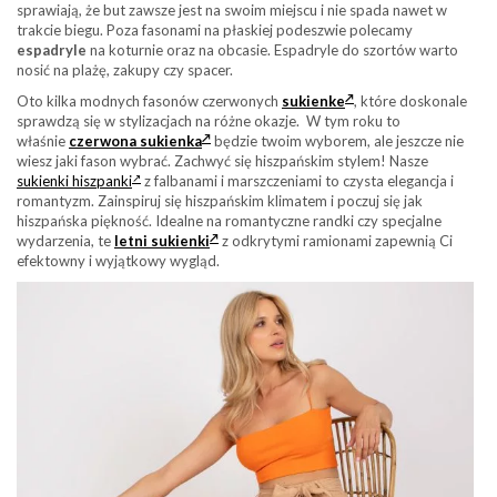
sprawiają, że but zawsze jest na swoim miejscu i nie spada nawet w
trakcie biegu. Poza fasonami na płaskiej podeszwie polecamy
espadryle
na koturnie oraz na obcasie. Espadryle do szortów warto
nosić na plażę, zakupy czy spacer.
Oto kilka modnych fasonów czerwonych
sukienke
, które doskonale
sprawdzą się w stylizacjach na różne okazje. W tym roku to
właśnie
czerwona sukienka
będzie twoim wyborem, ale jeszcze nie
wiesz jaki fason wybrać. Zachwyć się hiszpańskim stylem! Nasze
sukienki hiszpanki
z falbanami i marszczeniami to czysta elegancja i
romantyzm. Zainspiruj się hiszpańskim klimatem i poczuj się jak
hiszpańska piękność. Idealne na romantyczne randki czy specjalne
wydarzenia, te
letni sukienki
z odkrytymi ramionami zapewnią Ci
efektowny i wyjątkowy wygląd.