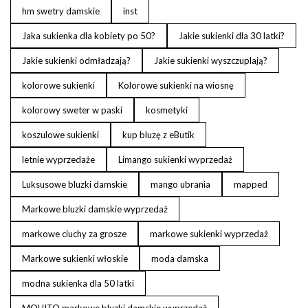
hm swetry damskie
inst
Jaka sukienka dla kobiety po 50?
Jakie sukienki dla 30 latki?
Jakie sukienki odmładzają?
Jakie sukienki wyszczuplają?
kolorowe sukienki
Kolorowe sukienki na wiosnę
kolorowy sweter w paski
kosmetyki
koszulowe sukienki
kup bluzę z eButik
letnie wyprzedaże
Limango sukienki wyprzedaż
Luksusowe bluzki damskie
mango ubrania
mapped
Markowe bluzki damskie wyprzedaż
markowe ciuchy za grosze
markowe sukienki wyprzedaż
Markowe sukienki włoskie
moda damska
modna sukienka dla 50 latki