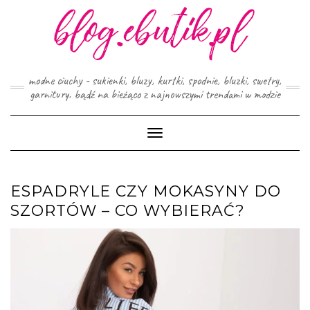
Skip
to
content
modne ciuchy - sukienki, bluzy, kurtki, spodnie, bluzki, swetry,
garnitury. bądź na bieżąco z najnowszymi trendami w modzie
Toggle
Navigation
ESPADRYLE CZY MOKASYNY DO
SZORTÓW – CO WYBIERAĆ?