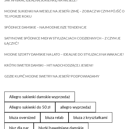
JAK WYBRAĆ IDEALNĄ SUKIENKĘ NA WESELE?
MODNE SUKIENKI NA WESELE NA JESIEŃ I ZIMĘ – ZOBACZ W CZYM PÓJŚĆ O
TEJ PORZE ROKU
SPÓDNICE DAMSKIE – NAJMODNIEJSZE TENDENCJE
SATYNOWE SPÓDNICE MIDI W STYLIZACJACH CODZIENNYCH – Z CZYM JE
ŁĄCZYĆ?
MODNE SZORTY DAMSKIE NA LATO – IDEALNE DO STYLIZACJI NA WAKACJE!
KRÓTKI SWETER DAMSKI – HIT NADCHODZĄCEJ JESIENI!
GDZIE KUPIĆ MODNE SWETRY NA JESIEŃ? PODPOWIADAMY
Allegro sukienki damskie wyprzedaż
Allegro sukienki do 50 zł
allegro wyprzedaż
bluza oversized
bluza relab
bluza z kryształkami
bluz dla par
bluzki bawełniane damskie