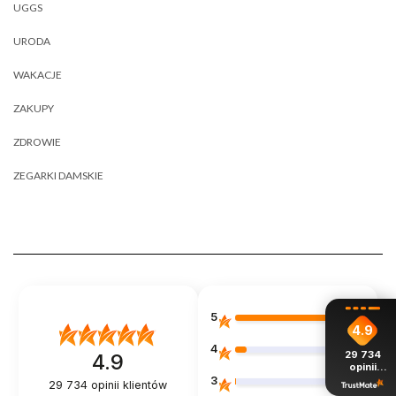
UGGS
URODA
WAKACJE
ZAKUPY
ZDROWIE
ZEGARKI DAMSKIE
5
88%
4.9
4
11%
29 734
4.9
opinii
z całego
3
1%
29 734
opinii klientów
okresu