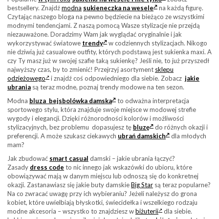
bestsellery. Znajdź
modna
sukieneczka na wesele
na każdą figurę.
Czytając naszego bloga na pewno będziecie na bieżąco ze wszystkimi
modnymi tendencjami. Z naszą pomocą Wasze stylizacje nie przejdą
niezauważone. Doradzimy Wam jak wyglądać oryginalnie i jak
wykorzystywać światowe
trendy
w codziennych stylizacjach. Nikogo
nie dziwią już casualowe outfity, których podstawą jest sukienka maxi. A
czy Ty masz już w swojej szafie taką sukienkę? Jeśli nie, to już przyszedł
najwyższy czas, by to zmienić! Przejrzyj asortyment
sklepu
odzieżowego
i znajdź coś odpowiedniego dla siebie. Zobacz
jakie
ubrania
są teraz modne, poznaj trendy modowe na ten sezon.
Modna
bluza bejsbolówka damska
to odważna interpretacja
sportowego stylu, która znajduje swoje miejsce w modowej strefie
wygody i elegancji. Dzięki różnorodności kolorów i możliwości
stylizacyjnych, bez problemu dopasujesz tę
bluzę
do różnych okazji i
preferencji. A może szukasz ciekawych
ubrań damskich
dla młodych
mam?
Jak zbudować
smart casual
damski – jakie ubrania łączyć?
Zasady
dress code
to nic innego jak wskazówki do ubioru, które
obowiązywać mają w danym miejscu lub odnoszą się do konkretnej
okazji. Zastanawiasz się jakie buty damskie
Big Star
są teraz popularne?
Na co zwracać uwagę przy ich wybieraniu? Jeżeli należysz do grona
kobiet, które uwielbiają błyskotki, świecidełka i wszelkiego rodzaju
modne akcesoria – wszystko to znajdziesz w
biżuterii
dla siebie.