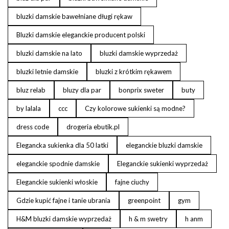
bluzki damskie bawełniane długi rękaw
Bluzki damskie eleganckie producent polski
bluzki damskie na lato
bluzki damskie wyprzedaż
bluzki letnie damskie
bluzki z krótkim rękawem
bluz relab
bluzy dla par
bonprix sweter
buty
by lalala
ccc
Czy kolorowe sukienki są modne?
dress code
drogeria ebutik.pl
Elegancka sukienka dla 50 latki
eleganckie bluzki damskie
eleganckie spodnie damskie
Eleganckie sukienki wyprzedaż
Eleganckie sukienki włoskie
fajne ciuchy
Gdzie kupić fajne i tanie ubrania
greenpoint
gym
H&M bluzki damskie wyprzedaż
h & m swetry
h anm