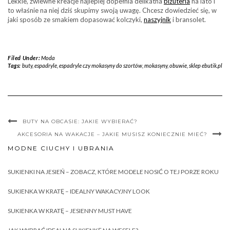
Lekkie, zwiewne kreacje najlepiej dopełnia delikatna
biżuteria
na lato i
to właśnie na niej dziś skupimy swoją uwagę. Chcesz dowiedzieć się, w
jaki sposób ze smakiem dopasować kolczyki,
naszyjnik
i bransolet.
Filed Under:
Moda
Tags:
buty
,
espadryle
,
espadryle czy mokasyny do szortów
,
mokasyny
,
obuwie
,
sklep ebutik.pl
BUTY NA OBCASIE: JAKIE WYBIERAĆ?
AKCESORIA NA WAKACJE – JAKIE MUSISZ KONIECZNIE MIEĆ?
MODNE CIUCHY I UBRANIA
SUKIENKI NA JESIEŃ – ZOBACZ, KTÓRE MODELE NOSIĆ O TEJ PORZE ROKU
SUKIENKA W KRATĘ – IDEALNY WAKACYJNY LOOK
SUKIENKA W KRATĘ – JESIENNY MUST HAVE