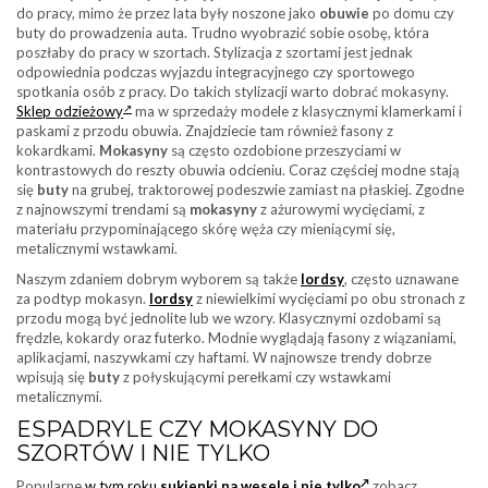
do pracy, mimo że przez lata były noszone jako
obuwie
po domu czy
buty do prowadzenia auta. Trudno wyobrazić sobie osobę, która
poszłaby do pracy w szortach. Stylizacja z szortami jest jednak
odpowiednia podczas wyjazdu integracyjnego czy sportowego
spotkania osób z pracy. Do takich stylizacji warto dobrać mokasyny.
Sklep odzieżowy
ma w sprzedaży modele z klasycznymi klamerkami i
paskami z przodu obuwia. Znajdziecie tam również fasony z
kokardkami.
Mokasyny
są często ozdobione przeszyciami w
kontrastowych do reszty obuwia odcieniu. Coraz częściej modne stają
się
buty
na grubej, traktorowej podeszwie zamiast na płaskiej. Zgodne
z najnowszymi trendami są
mokasyny
z ażurowymi wycięciami, z
materiału przypominającego skórę węża czy mieniącymi się,
metalicznymi wstawkami.
Naszym zdaniem dobrym wyborem są także
lordsy
, często uznawane
za podtyp mokasyn.
lordsy
z niewielkimi wycięciami po obu stronach z
przodu mogą być jednolite lub we wzory. Klasycznymi ozdobami są
frędzle, kokardy oraz futerko. Modnie wyglądają fasony z wiązaniami,
aplikacjami, naszywkami czy haftami. W najnowsze trendy dobrze
wpisują się
buty
z połyskującymi perełkami czy wstawkami
metalicznymi.
ESPADRYLE CZY MOKASYNY DO
SZORTÓW I NIE TYLKO
Popularne
w tym roku
sukienki na wesele i nie tylko
zobacz