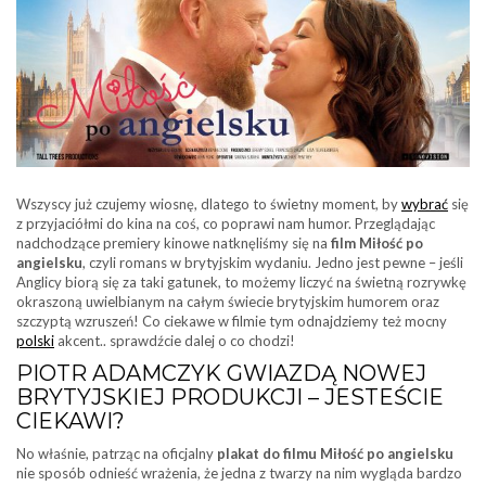
Wszyscy już czujemy wiosnę, dlatego to świetny moment, by
wybrać
się
z przyjaciółmi do kina na coś, co poprawi nam humor. Przeglądając
nadchodzące premiery kinowe natknęliśmy się na
film Miłość po
angielsku
, czyli romans w brytyjskim wydaniu. Jedno jest pewne – jeśli
Anglicy biorą się za taki gatunek, to możemy liczyć na świetną rozrywkę
okraszoną uwielbianym na całym świecie brytyjskim humorem oraz
szczyptą wzruszeń! Co ciekawe w filmie tym odnajdziemy też mocny
polski
akcent.. sprawdźcie dalej o co chodzi!
PIOTR ADAMCZYK GWIAZDĄ NOWEJ
BRYTYJSKIEJ PRODUKCJI – JESTEŚCIE
CIEKAWI?
No właśnie, patrząc na oficjalny
plakat do filmu Miłość po angielsku
nie sposób odnieść wrażenia, że jedna z twarzy na nim wygląda bardzo