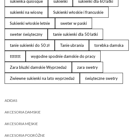
sukienka quiosque
sukienki
sukienki dla 60 latki
sukienki na wiosnę
Sukienki włoskie i francuskie
Sukienki włoskie letnie
sweter w paski
sweter świąteczny
tanie sukienki dla 50 latki
tanie sukienki do 50 zł
Tanie ubrania
torebka damska
ttttttt
wygodne spodnie damskie do pracy
Zara bluzki damskie Wyprzedaż
zara swetry
Zwiewne sukienki na lato wyprzedaż
świąteczne swetry
ADIDAS
AKCESORIA DAMSKIE
AKCESORIA MĘSKIE
AKCESORIA PODRÓŻNE