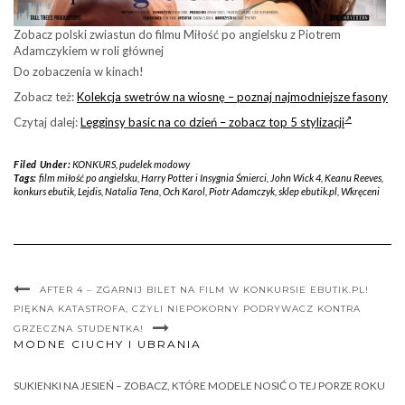
Zobacz polski zwiastun do filmu Miłość po angielsku z Piotrem
Adamczykiem w roli głównej
Do zobaczenia w kinach!
Zobacz też:
Kolekcja swetrów na wiosnę – poznaj najmodniejsze fasony
Czytaj dalej:
Legginsy basic na co dzień – zobacz top 5 stylizacji
Filed Under:
KONKURS
,
pudelek modowy
Tags:
film miłość po angielsku
,
Harry Potter i Insygnia Śmierci
,
John Wick 4
,
Keanu Reeves
,
konkurs ebutik
,
Lejdis
,
Natalia Tena
,
Och Karol
,
Piotr Adamczyk
,
sklep ebutik.pl
,
Wkręceni
AFTER 4 – ZGARNIJ BILET NA FILM W KONKURSIE EBUTIK.PL!
PIĘKNA KATASTROFA, CZYLI NIEPOKORNY PODRYWACZ KONTRA
GRZECZNA STUDENTKA!
MODNE CIUCHY I UBRANIA
SUKIENKI NA JESIEŃ – ZOBACZ, KTÓRE MODELE NOSIĆ O TEJ PORZE ROKU