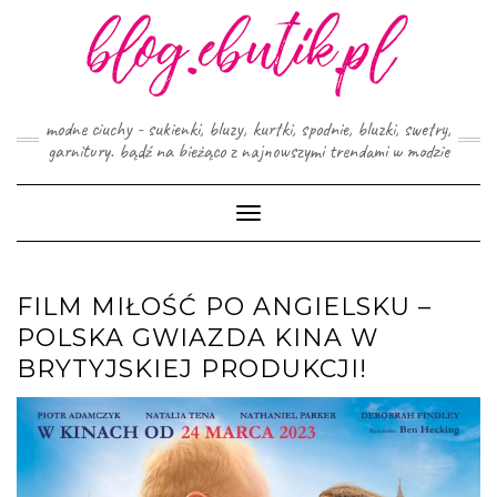
Skip
to
content
modne ciuchy - sukienki, bluzy, kurtki, spodnie, bluzki, swetry,
garnitury. bądź na bieżąco z najnowszymi trendami w modzie
Toggle
Navigation
FILM MIŁOŚĆ PO ANGIELSKU –
POLSKA GWIAZDA KINA W
BRYTYJSKIEJ PRODUKCJI!