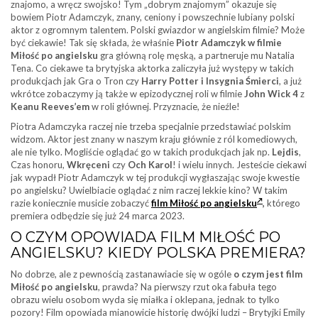
znajomo, a wręcz swojsko! Tym „dobrym znajomym” okazuje się
bowiem Piotr Adamczyk, znany, ceniony i powszechnie lubiany polski
aktor z ogromnym talentem. Polski gwiazdor w angielskim filmie? Może
być ciekawie! Tak się składa, że właśnie
Piotr Adamczyk
w filmie
Miłość po angielsku
gra główną rolę męską, a partneruje mu Natalia
Tena. Co ciekawe ta brytyjska aktorka zaliczyła już występy w takich
produkcjach jak Gra o Tron czy
Harry Potter i Insygnia Śmierci
, a już
wkrótce zobaczymy ją także w epizodycznej roli w filmie
John Wick 4
z
Keanu Reeves’em
w roli głównej. Przyznacie, że nieźle!
Piotra Adamczyka raczej nie trzeba specjalnie przedstawiać polskim
widzom. Aktor jest znany w naszym kraju głównie z ról komediowych,
ale nie tylko. Mogliście oglądać go w takich produkcjach jak np.
Lejdis
,
Czas honoru,
Wkręceni
czy
Och Karol
! i wielu innych. Jesteście ciekawi
jak wypadł Piotr Adamczyk w tej produkcji wygłaszając swoje kwestie
po angielsku? Uwielbiacie oglądać z nim raczej lekkie kino? W takim
razie koniecznie musicie zobaczyć
film Miłość po angielsku
,
którego
premiera odbędzie się już 24 marca 2023.
O CZYM OPOWIADA FILM MIŁOŚĆ PO
ANGIELSKU? KIEDY POLSKA PREMIERA?
No dobrze, ale z pewnością zastanawiacie się w ogóle
o czym jest film
Miłość po angielsku
, prawda? Na pierwszy rzut oka fabuła tego
obrazu wielu osobom wyda się miałka i oklepana, jednak to tylko
pozory! Film opowiada mianowicie historię dwójki ludzi – Brytyjki Emily