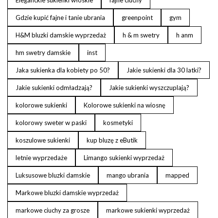
Gdzie kupić fajne i tanie ubrania
greenpoint
gym
H&M bluzki damskie wyprzedaż
h & m swetry
h anm
hm swetry damskie
inst
Jaka sukienka dla kobiety po 50?
Jakie sukienki dla 30 latki?
Jakie sukienki odmładzają?
Jakie sukienki wyszczuplają?
kolorowe sukienki
Kolorowe sukienki na wiosnę
kolorowy sweter w paski
kosmetyki
koszulowe sukienki
kup bluzę z eButik
letnie wyprzedaże
Limango sukienki wyprzedaż
Luksusowe bluzki damskie
mango ubrania
mapped
Markowe bluzki damskie wyprzedaż
markowe ciuchy za grosze
markowe sukienki wyprzedaż