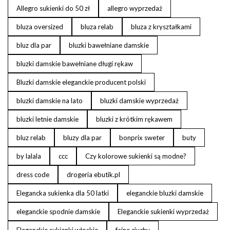
Allegro sukienki do 50 zł
allegro wyprzedaż
bluza oversized
bluza relab
bluza z kryształkami
bluz dla par
bluzki bawełniane damskie
bluzki damskie bawełniane długi rękaw
Bluzki damskie eleganckie producent polski
bluzki damskie na lato
bluzki damskie wyprzedaż
bluzki letnie damskie
bluzki z krótkim rękawem
bluz relab
bluzy dla par
bonprix sweter
buty
by lalala
ccc
Czy kolorowe sukienki są modne?
dress code
drogeria ebutik.pl
Elegancka sukienka dla 50 latki
eleganckie bluzki damskie
eleganckie spodnie damskie
Eleganckie sukienki wyprzedaż
Eleganckie sukienki włoskie
fajne ciuchy