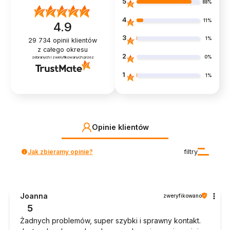
5
88%
4
11%
4.9
3
1%
29 734
opinii klientów
z całego okresu
2
0%
zebranych i zweryfikowanych przez
1
1%
Opinie klientów
Jak zbieramy opinie?
filtry
Joanna
zweryfikowano
5
Żadnych problemów, super szybki i sprawny kontakt.