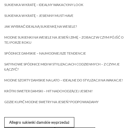
SUKIENKA W KRATĘ – IDEALNY WAKACYJNY LOOK
SUKIENKA W KRATĘ – JESIENNY MUST HAVE
JAK WYBRAĆ IDEALNĄ SUKIENKĘ NA WESELE?
MODNE SUKIENKI NA WESELE NA JESIEŃ I ZIMĘ – ZOBACZ W CZYM PÓJŚĆ O
TEJ PORZE ROKU
SPÓDNICE DAMSKIE – NAJMODNIEJSZE TENDENCJE
SATYNOWE SPÓDNICE MIDI W STYLIZACJACH CODZIENNYCH – Z CZYM JE
ŁĄCZYĆ?
MODNE SZORTY DAMSKIE NA LATO – IDEALNE DO STYLIZACJI NA WAKACJE!
KRÓTKI SWETER DAMSKI – HIT NADCHODZĄCEJ JESIENI!
GDZIE KUPIĆ MODNE SWETRY NA JESIEŃ? PODPOWIADAMY
Allegro sukienki damskie wyprzedaż