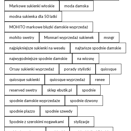
Markowe sukienki włoskie
moda damska
modna sukienka dla 50 latki
MOHITO markowe bluzki damskie wyprzedaż
mohito swetry
Monnari wyprzedaż sukienek
msngr
najpiękniejsze sukienki na weselu
najtańsze spodnie damskie
najwygodniejsze spodnie damskie
na wiosnę
Orsay sukienki wyprzedaż
porady stylistki
quiosque
quiosque sukienki
quiosque wyprzedaż
renee
reserved swetry
sklep ebutik.pl
spodnie
spodnie damskie wyprzedaże
spodnie dzwony
spodnie plazzo
spodnie szwedy
Spodnie z szerokimi nogawkami
stylizacje