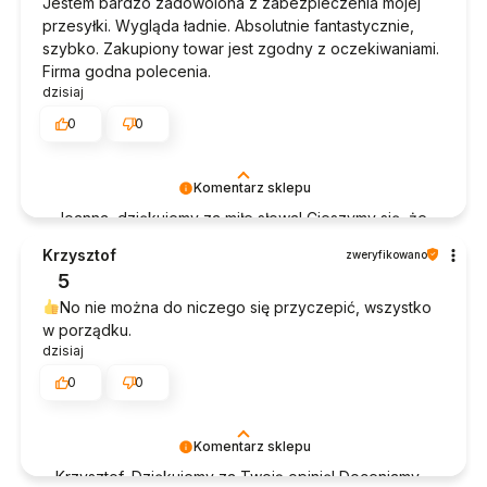
Jestem bardzo zadowolona z zabezpieczenia mojej
przesyłki. Wygląda ładnie. Absolutnie fantastycznie,
szybko. Zakupiony towar jest zgodny z oczekiwaniami.
Firma godna polecenia.
dzisiaj
0
0
Komentarz sklepu
Joanna, dziękujemy za miłe słowa! Cieszymy się, że
zakup przeszedł bezproblemowo, oraz, że
Krzysztof
zweryfikowano
możemy zapewnić odpowiednią obsługę tak
5
świetnym klientom. Dziękujemy raz jeszcze!
No nie można do niczego się przyczepić, wszystko
w porządku.
dzisiaj
0
0
Komentarz sklepu
Krzysztof, Dziękujemy za Twoją opinię! Doceniamy