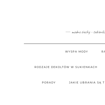
Skip
to
content
modne ciuchy - sukienki
WYSPA MODY
R
RODZAJE DEKOLTÓW W SUKIENKACH
PORADY
JAKIE UBRANIA SĄ 