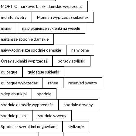
MOHITO markowe bluzki damskie wyprzedaż
mohito swetry
Monnari wyprzedaż sukienek
msngr
najpiękniejsze sukienki na weselu
najtańsze spodnie damskie
najwygodniejsze spodnie damskie
na wiosnę
Orsay sukienki wyprzedaż
porady stylistki
quiosque
quiosque sukienki
quiosque wyprzedaż
renee
reserved swetry
sklep ebutik.pl
spodnie
spodnie damskie wyprzedaże
spodnie dzwony
spodnie plazzo
spodnie szwedy
Spodnie z szerokimi nogawkami
stylizacje