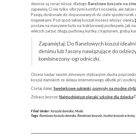
dworze są coraz niższe, dlatego
flanelowe koszule na zim
zapewnią Ci nie tylko olbrzymi komfort noszenia, ale takż
Pasują doskonale do dopasowanych do ciała spodni rurek us
nogawkami. Pod spód takiej koszuli możesz włożyć cienką
postaw na masywne buty na traktorowej podeszwie, jak n
wierzch zarzuć długą puchową kurtkę z kapturem, grubą ku
Zapamiętaj: Do flanelowych koszul idealni
denimu lub fasony nawiązujące do odzieży
kombinezony-ogrodniczki.
Chcesz nadać swoim zimowym stylizacjom ducha poprzedni
koszul damskich ze sklepu internetowego eButik.pl i podkrę
Czytaj dalej:
Sweterkowe sukienki, pomysły na modne styliz
Zobacz jeszcze:
Najmodniejsze plecaki szkolne dla dziecka
Filed Under:
Koszule damskie
,
Moda
Tags:
flanelowa koszula damska
,
flanelowe koszule
,
modne koszule w kratę
,