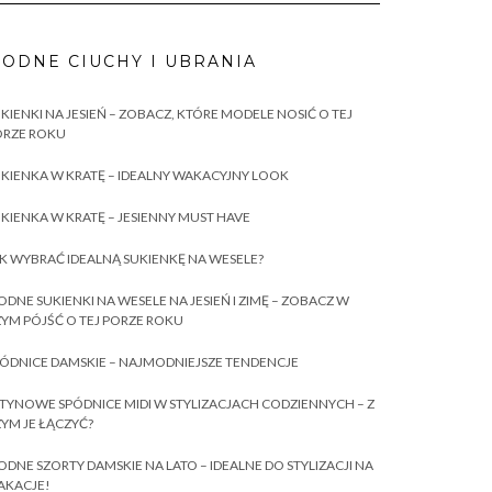
ODNE CIUCHY I UBRANIA
KIENKI NA JESIEŃ – ZOBACZ, KTÓRE MODELE NOSIĆ O TEJ
ORZE ROKU
KIENKA W KRATĘ – IDEALNY WAKACYJNY LOOK
KIENKA W KRATĘ – JESIENNY MUST HAVE
K WYBRAĆ IDEALNĄ SUKIENKĘ NA WESELE?
DNE SUKIENKI NA WESELE NA JESIEŃ I ZIMĘ – ZOBACZ W
YM PÓJŚĆ O TEJ PORZE ROKU
ÓDNICE DAMSKIE – NAJMODNIEJSZE TENDENCJE
TYNOWE SPÓDNICE MIDI W STYLIZACJACH CODZIENNYCH – Z
YM JE ŁĄCZYĆ?
DNE SZORTY DAMSKIE NA LATO – IDEALNE DO STYLIZACJI NA
AKACJE!