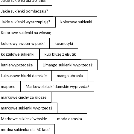
Jakie sukienki dla 30 latki?
Jakie sukienki odmładzają?
Jakie sukienki wyszczuplają?
kolorowe sukienki
Kolorowe sukienki na wiosnę
kolorowy sweter w paski
kosmetyki
koszulowe sukienki
kup bluzę z eButik
letnie wyprzedaże
Limango sukienki wyprzedaż
Luksusowe bluzki damskie
mango ubrania
mapped
Markowe bluzki damskie wyprzedaż
markowe ciuchy za grosze
markowe sukienki wyprzedaż
Markowe sukienki włoskie
moda damska
modna sukienka dla 50 latki