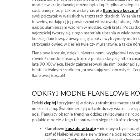
modele w kratę dawniej można było kupić tylko w sklepie z
codziennej mody. Jak powstały
ciepłe
flanelowe koszule
swój początek w walijskich warsztatach tkackich. Właśnie 
bawełny, nadającej jej powierzchni włoskowatą fakturę. Mie
najpopularniejszym wzorem w modzie, czyli kratą. Początkow
najczęściej tworzy się z tego materiału ubrania w wielobarw
koszulę flanelową, z uwagi na jej ciepły i wytrzymały mater
strzyżenia owiec, w ciesielstwie czy murarstwie, a także górn
Flanelowe koszule, dzięki uniwersalnemu wyglądowi i wygod
również damskie fasony, które z punktu stały się hitem cas
lata 90. XX wieku, kiedy zainteresowali się nimi pasjonac
buntu i idealnym środkiem „prowokującym” dorosłych. Tera
flanelowej koszuli!
ODKRYJ MODNE FLANELOWE KOS
Dzięki
ciepłej
i przyjemnej w dotyku strukturze materiału ub
noszenia zimą. Świetnie izolują od chłodu czy wiatru, ale są
nosi. Panujący obecnie trend na odzież stylizowaną na robo
po jakie modele z tego fasonu warto sięgnąć, i które ciesz
Flanelowe
koszule w kratę
– nie mogło być inaczej
szafie! Najlepiej wpisuje się w trend na odzież robo
uniwersalny. Doskonale pasuje do stylizacji z jeansa