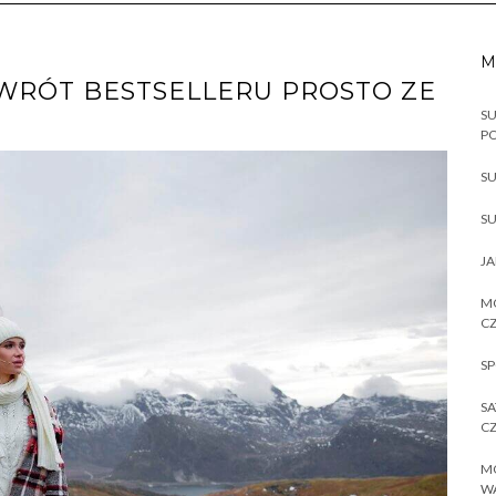
M
WRÓT BESTSELLERU PROSTO ZE
SU
P
SU
SU
JA
MO
CZ
SP
SA
CZ
MO
W