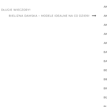
AK
 DŁUGIE WIECZORY!
AK
BIELIZNA DAMSKA – MODELE IDEALNE NA CO DZIEŃ!
A
A
A
BA
BA
BE
BI
B
BI
BL