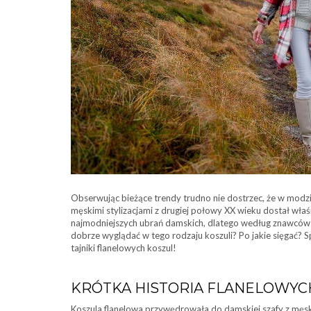
Obserwując bieżące trendy trudno nie dostrzec, że w mo
męskimi stylizacjami z drugiej połowy XX wieku dostał właś
najmodniejszych ubrań damskich, dlatego według znawców 
dobrze wyglądać w tego rodzaju koszuli? Po jakie sięgać? 
tajniki flanelowych koszul!
KRÓTKA HISTORIA FLANELOWYC
Koszula flanelowa przywędrowała do damskiej szafy z męsk