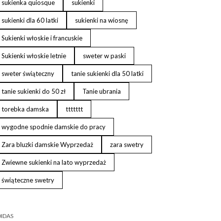
sukienka quiosque
sukienki
sukienki dla 60 latki
sukienki na wiosnę
Sukienki włoskie i francuskie
Sukienki włoskie letnie
sweter w paski
sweter świąteczny
tanie sukienki dla 50 latki
tanie sukienki do 50 zł
Tanie ubrania
torebka damska
ttttttt
wygodne spodnie damskie do pracy
Zara bluzki damskie Wyprzedaż
zara swetry
Zwiewne sukienki na lato wyprzedaż
świąteczne swetry
IDAS