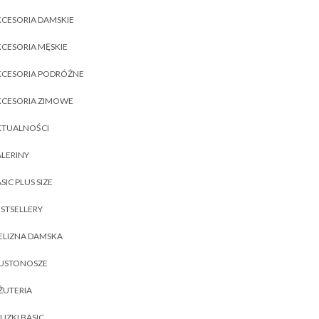
CESORIA DAMSKIE
CESORIA MĘSKIE
KCESORIA PODRÓŻNE
KCESORIA ZIMOWE
KTUALNOŚCI
LERINY
SIC PLUS SIZE
STSELLERY
ELIZNA DAMSKA
IUSTONOSZE
ŻUTERIA
UZKI BASIC