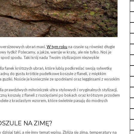
 oversizeowych ubrań maxi.
W tym roku
na czasie są również długie
wy łydki! Polecamy, a jakże, wersje w kratę, ale nie tylko. Noś je
ę spod spodu. Taki krój nada Twoim stylizacjom niezwykle
dla fanek krótszych ubrań, które lubią podkreślać swoją sylwetkę
dną do gustu krótkie pudełkowe koszule z flaneli, z miękkim
na guziki. Noście je koniecznie ze spodniami oraz legginsami z wysokim
la prawdziwych miłośniczek ultra stylowych i oryginalnych stylizacji,
czną koszulę z flaneli z rozcięciami po bokach oraz krótszym przodem
odele z kraciastym wzorem, które świetnie pasują do modnych
SZULE NA ZIMĘ?
zisiaj taki, a nie inny temat wpisu. Zbliża się zima, temperatury na