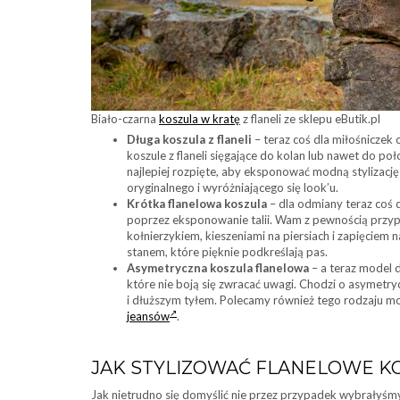
Biało-czarna
koszula w kratę
z flaneli ze sklepu eButik.pl
Długa koszula z flaneli
– teraz coś dla miłośniczek
koszule z flaneli sięgające do kolan lub nawet do poło
najlepiej rozpięte, aby eksponować modną stylizacj
oryginalnego i wyróżniającego się look’u.
Krótka flanelowa koszula
– dla odmiany teraz coś 
poprzez eksponowanie talii. Wam z pewnością przypa
kołnierzykiem, kieszeniami na piersiach i zapięciem 
stanem, które pięknie podkreślają pas.
Asymetryczna koszula flanelowa
– a teraz model d
które nie boją się zwracać uwagi. Chodzi o asymetry
i dłuższym tyłem. Polecamy również tego rodzaju m
jeansów
.
JAK STYLIZOWAĆ FLANELOWE KO
Jak nietrudno się domyślić nie przez przypadek wybrałyśmy d