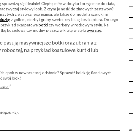
ę
sprawdzą się idealnie! Ciepłe, miłe w dotyku i przyjemne do ciała,
e nadzwyczaj stylowy look. Z czym je nosić do zimowych zestawów?
zytych z elastycznego jeansu, ale także do modeli z szerokimi
bluzkę
z golfem, niezbyt gruby sweter czy bluzę bez kaptura. Do tego
a przykład skarpetowe
botki
czy workery w rockowym stylu. Na
rtkę koszulową czy modny płaszcz w kratę w stylu
oversize
.
e pasują masywniejsze botki oraz ubrania z
 roboczej, na przykład koszulowe kurtki lub
ch epok w nowoczesnej odsłonie? Sprawdź kolekcję flanelowych
ć swój look!
acje!
sklep ebutik.pl
AD