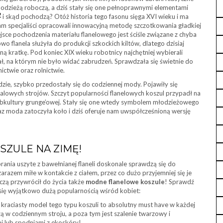
 odzieżą roboczą, a dziś stały się one pełnoprawnymi elementami
i skąd pochodzą? Otóż historia tego fasonu sięga XVI wieku i ma
tam specjaliści opracowali innowacyjną metodę szczotkowania gładkiej
jsce pochodzenia materiału flanelowego jest ściśle związane z chyba
o flanela służyła do produkcji szkockich kiltów, dlatego dzisiaj
ną kratkę. Pod koniec XIX wieku robotnicy najchętniej wybierali
iał, na którym nie było widać zabrudzeń. Sprawdzała się świetnie do
ictwie oraz rolnictwie.
zie, szybko przedostały się do codziennej mody. Pojawiły się
ualowych strojów. Szczyt popularności flanelowych koszul przypadł na
i subkultury grunge’owej. Stały się one wtedy symbolem młodzieżowego
z moda zatoczyła koło i dziś oferuje nam uwspółcześnioną wersję
ZULE NA ZIMĘ!
rania uszyte z bawełnianej flaneli doskonale sprawdzą się do
 zarazem miłe w kontakcie z ciałem, przez co dużo przyjemniej się je
czą przywrócił do życia także
modne flanelowe koszule
! Sprawdź
ą się wyjątkowo dużą popularnością wśród kobiet:
, kraciasty model tego typu koszuli to absolutny must have w każdej
czą w codziennym stroju, a poza tym jest szalenie twarzowy i
mi lub spodniami z ekoskóry!