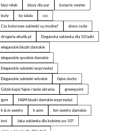
bluz relab
bluzy dla par
bonprix sweter
buty
by lalala
ccc
Czy kolorowe sukienki są modne?
dress code
drogeria ebutik.pl
Elegancka sukienka dla 50 latki
eleganckie bluzki damskie
eleganckie spodnie damskie
Eleganckie sukienki wyprzedaż
Eleganckie sukienki włoskie
fajne ciuchy
Gdzie kupić fajne i tanie ubrania
greenpoint
gym
H&M bluzki damskie wyprzedaż
h & m swetry
h anm
hm swetry damskie
inst
Jaka sukienka dla kobiety po 50?