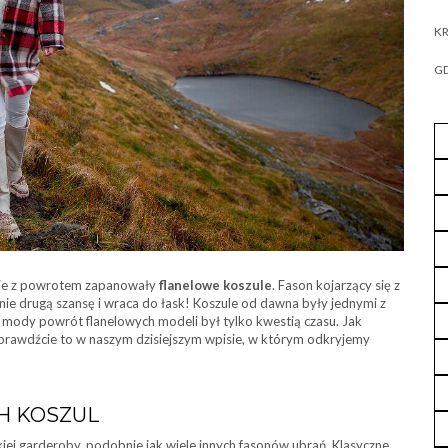
KR
GD
dzie z powrotem zapanowały
flanelowe koszule
. Fason kojarzący się z
nie drugą szansę i wraca do łask! Koszule od dawna były jednymi z
mody powrót flanelowych modeli był tylko kwestią czasu. Jak
Sprawdźcie to w naszym dzisiejszym wpisie, w którym odkryjemy
H KOSZUL
iej garderoby, podobnie jak wiele innych fasonów ubrań. Klasyczne