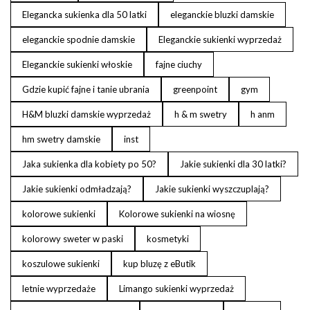
Elegancka sukienka dla 50 latki
eleganckie bluzki damskie
eleganckie spodnie damskie
Eleganckie sukienki wyprzedaż
Eleganckie sukienki włoskie
fajne ciuchy
Gdzie kupić fajne i tanie ubrania
greenpoint
gym
H&M bluzki damskie wyprzedaż
h & m swetry
h anm
hm swetry damskie
inst
Jaka sukienka dla kobiety po 50?
Jakie sukienki dla 30 latki?
Jakie sukienki odmładzają?
Jakie sukienki wyszczuplają?
kolorowe sukienki
Kolorowe sukienki na wiosnę
kolorowy sweter w paski
kosmetyki
koszulowe sukienki
kup bluzę z eButik
letnie wyprzedaże
Limango sukienki wyprzedaż