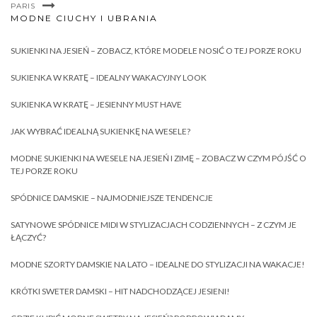
PARIS
MODNE CIUCHY I UBRANIA
SUKIENKI NA JESIEŃ – ZOBACZ, KTÓRE MODELE NOSIĆ O TEJ PORZE ROKU
SUKIENKA W KRATĘ – IDEALNY WAKACYJNY LOOK
SUKIENKA W KRATĘ – JESIENNY MUST HAVE
JAK WYBRAĆ IDEALNĄ SUKIENKĘ NA WESELE?
MODNE SUKIENKI NA WESELE NA JESIEŃ I ZIMĘ – ZOBACZ W CZYM PÓJŚĆ O
TEJ PORZE ROKU
SPÓDNICE DAMSKIE – NAJMODNIEJSZE TENDENCJE
SATYNOWE SPÓDNICE MIDI W STYLIZACJACH CODZIENNYCH – Z CZYM JE
ŁĄCZYĆ?
MODNE SZORTY DAMSKIE NA LATO – IDEALNE DO STYLIZACJI NA WAKACJE!
KRÓTKI SWETER DAMSKI – HIT NADCHODZĄCEJ JESIENI!