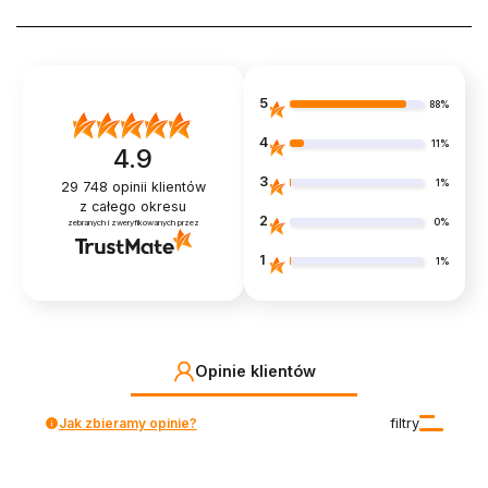
5
88%
4
11%
4.9
3
1%
29 748
opinii klientów
z całego okresu
2
0%
zebranych i zweryfikowanych przez
1
1%
Opinie klientów
Jak zbieramy opinie?
filtry