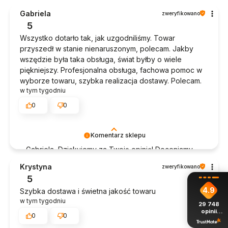
Gabriela
zweryfikowano
5
Wszystko dotarło tak, jak uzgodniliśmy. Towar
przyszedł w stanie nienaruszonym, polecam. Jakby
wszędzie była taka obsługa, świat byłby o wiele
piękniejszy. Profesjonalna obsługa, fachowa pomoc w
wyborze towaru, szybka realizacja dostawy. Polecam.
w tym tygodniu
0
0
Komentarz sklepu
Gabriela, Dziękujemy za Twoją opinię! Doceniamy
czas poświęcony na podzielenie się z nami Twoim
Krystyna
zweryfikowano
doświadczeniem. Jesteśmy szczęśliwi, że mamy
5
takich klientów. Z pozdrowieniami, obsługa sklepu.
4.9
Szybka dostawa i świetna jakość towaru
w tym tygodniu
29 748
opinii
0
0
z całego
okresu