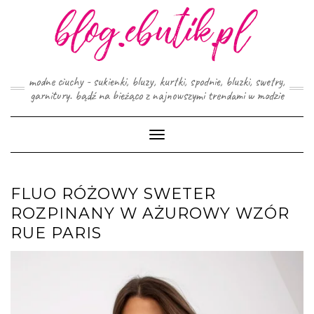
Skip
to
content
modne ciuchy - sukienki, bluzy, kurtki, spodnie, bluzki, swetry,
garnitury. bądź na bieżąco z najnowszymi trendami w modzie
Toggle
Navigation
FLUO RÓŻOWY SWETER
ROZPINANY W AŻUROWY WZÓR
RUE PARIS