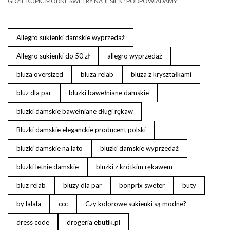
GDZIE KUPIĆ MODNE SWETRY NA JESIEŃ? PODPOWIADAMY
Allegro sukienki damskie wyprzedaż
Allegro sukienki do 50 zł
allegro wyprzedaż
bluza oversized
bluza relab
bluza z kryształkami
bluz dla par
bluzki bawełniane damskie
bluzki damskie bawełniane długi rękaw
Bluzki damskie eleganckie producent polski
bluzki damskie na lato
bluzki damskie wyprzedaż
bluzki letnie damskie
bluzki z krótkim rękawem
bluz relab
bluzy dla par
bonprix sweter
buty
by lalala
ccc
Czy kolorowe sukienki są modne?
dress code
drogeria ebutik.pl