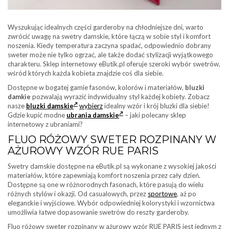
Wyszukując idealnych części garderoby na chłodniejsze dni, warto
zwrócić uwagę na swetry damskie, które łączą w sobie styl i komfort
noszenia. Kiedy temperatura zaczyna spadać, odpowiednio dobrany
sweter może nie tylko ogrzać, ale także dodać stylizacji wyjątkowego
charakteru. Sklep internetowy eButik.pl oferuje szeroki wybór swetrów,
wśród których każda kobieta znajdzie coś dla siebie.
Dostępne w bogatej gamie fasonów, kolorów i materiałów,
bluzki
damkie
pozwalają wyrazić indywidualny styl każdej kobiety. Zobacz
nasze
bluzki damskie
wybierz
idealny wzór i krój bluzki dla siebie!
Gdzie kupić modne
ubrania damskie
– jaki polecany sklep
internetowy z ubraniami?
FLUO RÓŻOWY SWETER ROZPINANY W
AŻUROWY WZÓR RUE PARIS
Swetry damskie dostępne na eButik.pl są wykonane z wysokiej jakości
materiałów, które zapewniają komfort noszenia przez cały dzień.
Dostępne są one w różnorodnych fasonach, które pasują do wielu
różnych stylów i okazji. Od casualowych, przez
sportowe
, aż po
eleganckie i wyjściowe. Wybór odpowiedniej kolorystyki i wzornictwa
umożliwia łatwe dopasowanie swetrów do reszty garderoby.
Fluo różowy sweter rozpinany w ażurowy wzór RUE PARIS jest jednym z