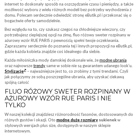
internet to doskonały sposób na oszczędzanie czasu i pieniędzy, a także
możliwość wyboru z wielu różnych modeli bez potrzeby wychodzenia z
domu. Polecam serdecznie odwiedzić stronę eButik.pl i przekonać się o
bogactwie oferty samodzielnie.
Bez względu na to, czy szukasz czegoś na chłodniejsze wieczory, czy
potrzebujesz cieplejszej opcji na zimę, fluo różowy sweter rozpinany w
ażurowy wzór RUE PARIS z pewnością spełni twoje oczekiwania.
Zapraszamy serdecznie do poznania tej i innych propozycji na eButik.pl,
gdzie każda kobieta znajdzie coś idealnego dla siebie.
Każda miłośniczka mody damskiej doskonale wie, że
modne ubrania
oraz najnowsze
trendy
same w sobie nie są gwarantem udanego look’u.
Stylizacje
– najważniejsze jest to, co zrobimy z tymi trendami. Czyli
jak połączymy ze sobą poszczególne ubrania, aby uzyskać ciekawą
spójną całość
FLUO RÓŻOWY SWETER ROZPINANY W
AŻUROWY WZÓR RUE PARIS I NIE
TYLKO
W naszej kolekcji znajdziesz różnorodność fasonów, dostosowanych do
różnych gustów i okazji. Oto
modne duże rozmiary
sukienek
w
stylowych wersjach plus size, dostępnych w naszym sklepie
internetowym.