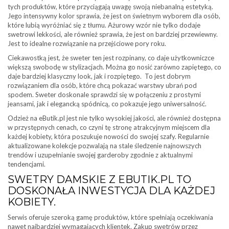
tych produktów, które przyciągają uwagę swoją niebanalną estetyką.
Jego intensywny kolor sprawia, że jest on świetnym wyborem dla osób,
które lubią wyróżniać się z tłumu. Ażurowy wzór nie tylko dodaje
swetrowi lekkości, ale również sprawia, że jest on bardziej przewiewny.
Jest to idealne rozwiązanie na przejściowe pory roku.
Ciekawostką jest, że sweter ten jest rozpinany, co daje użytkowniczce
większą swobodę w stylizacjach. Można go nosić zarówno zapiętego, co
daje bardziej klasyczny look, jak i rozpiętego. To jest dobrym
rozwiązaniem dla osób, które chcą pokazać warstwy ubrań pod
spodem. Sweter doskonale sprawdzi się w połączeniu z prostymi
jeansami, jak i elegancką spódnicą, co pokazuje jego uniwersalność.
Odzież na eButik.pl jest nie tylko wysokiej jakości, ale również dostępna
w przystępnych cenach, co czyni tę stronę atrakcyjnym miejscem dla
każdej kobiety, która poszukuje nowości do swojej szafy. Regularnie
aktualizowane kolekcje pozwalają na stale śledzenie najnowszych
trendów i uzupełnianie swojej garderoby zgodnie z aktualnymi
tendencjami.
SWETRY DAMSKIE Z EBUTIK.PL TO
DOSKONAŁA INWESTYCJA DLA KAŻDEJ
KOBIETY.
Serwis oferuje szeroką gamę produktów, które spełniają oczekiwania
nawet najbardziej wymagających klientek. Zakup swetrów przez