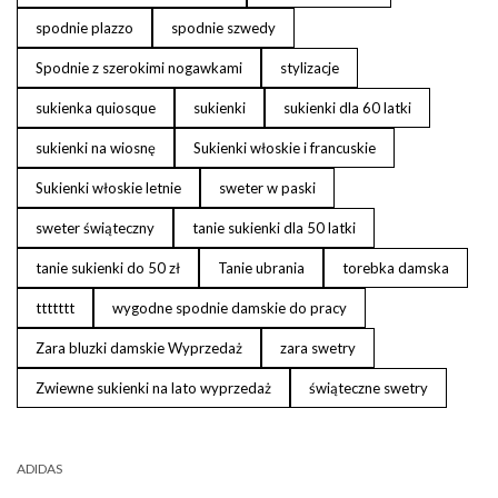
spodnie plazzo
spodnie szwedy
Spodnie z szerokimi nogawkami
stylizacje
sukienka quiosque
sukienki
sukienki dla 60 latki
sukienki na wiosnę
Sukienki włoskie i francuskie
Sukienki włoskie letnie
sweter w paski
sweter świąteczny
tanie sukienki dla 50 latki
tanie sukienki do 50 zł
Tanie ubrania
torebka damska
ttttttt
wygodne spodnie damskie do pracy
Zara bluzki damskie Wyprzedaż
zara swetry
Zwiewne sukienki na lato wyprzedaż
świąteczne swetry
ADIDAS