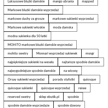
Luksusowe bluzki damskie
mango ubrania
mapped
Markowe bluzki damskie wyprzedaż
markowe ciuchy za grosze
markowe sukienki wyprzedaż
Markowe sukienki włoskie
moda damska
modna sukienka dla 50 latki
MOHITO markowe bluzki damskie wyprzedaż
mohito swetry
Monnari wyprzedaż sukienek
msngr
najpiękniejsze sukienki na weselu
najtańsze spodnie damskie
najwygodniejsze spodnie damskie
na wiosnę
Orsay sukienki wyprzedaż
porady stylistki
quiosque
quiosque sukienki
quiosque wyprzedaż
renee
reserved swetry
sklep ebutik.pl
spodnie
spodnie damskie wyprzedaże
spodnie dzwony