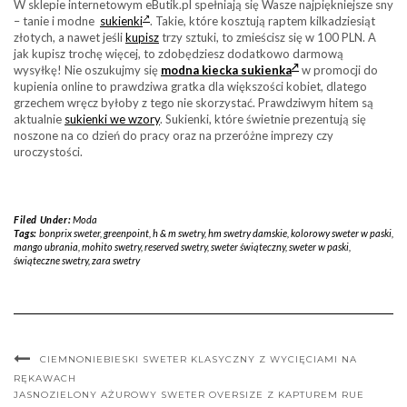
W sklepie internetowym eButik.pl spełniają się Wasze najpiękniejsze sny
– tanie i modne
sukienki
. Takie, które kosztują raptem kilkadziesiąt
złotych, a nawet jeśli
kupisz
trzy sztuki, to zmieścisz się w 100 PLN. A
jak kupisz trochę więcej, to zdobędziesz dodatkowo darmową
wysyłkę! Nie oszukujmy się
modna kiecka sukienka
w promocji do
kupienia online to prawdziwa gratka dla większości kobiet, dlatego
grzechem wręcz byłoby z tego nie skorzystać. Prawdziwym hitem są
aktualnie
sukienki we wzory
. Sukienki, które świetnie prezentują się
noszone na co dzień do pracy oraz na przeróżne imprezy czy
uroczystości.
Filed Under:
Moda
Tags:
bonprix sweter
,
greenpoint
,
h & m swetry
,
hm swetry damskie
,
kolorowy sweter w paski
,
mango ubrania
,
mohito swetry
,
reserved swetry
,
sweter świąteczny
,
sweter w paski
,
świąteczne swetry
,
zara swetry
CIEMNONIEBIESKI SWETER KLASYCZNY Z WYCIĘCIAMI NA
RĘKAWACH
JASNOZIELONY AŻUROWY SWETER OVERSIZE Z KAPTUREM RUE