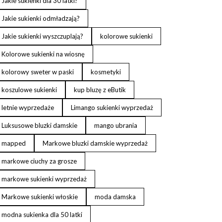
Jakie sukienki dla 30 latki?
Jakie sukienki odmładzają?
Jakie sukienki wyszczuplają?
kolorowe sukienki
Kolorowe sukienki na wiosnę
kolorowy sweter w paski
kosmetyki
koszulowe sukienki
kup bluzę z eButik
letnie wyprzedaże
Limango sukienki wyprzedaż
Luksusowe bluzki damskie
mango ubrania
mapped
Markowe bluzki damskie wyprzedaż
markowe ciuchy za grosze
markowe sukienki wyprzedaż
Markowe sukienki włoskie
moda damska
modna sukienka dla 50 latki