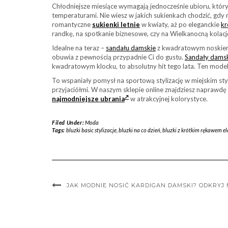
Chłodniejsze miesiące wymagają jednocześnie ubioru, który 
temperaturami. Nie wiesz w jakich sukienkach chodzić, gdy
romantyczne
sukienki letnie
w kwiaty, aż po eleganckie
kr
randkę, na spotkanie biznesowe, czy na Wielkanocną kolację
Idealne na teraz –
sandału damskie
z kwadratowym noskiem. 
obuwia z pewnością przypadnie Ci do gustu.
Sandały dams
kwadratowym klocku, to absolutny hit tego lata. Ten model
To wspaniały pomysł na sportową stylizację w miejskim styl
przyjaciółmi. W naszym sklepie online znajdziesz naprawd
najmodniejsze ubrania
w atrakcyjnej kolorystyce.
Filed Under:
Moda
Tags:
bluzki basic stylizacje
,
bluzki na co dzień
,
bluzki z krótkim rękawem el
JAK MODNIE NOSIĆ KARDIGAN DAMSKI? ODKRYJ 