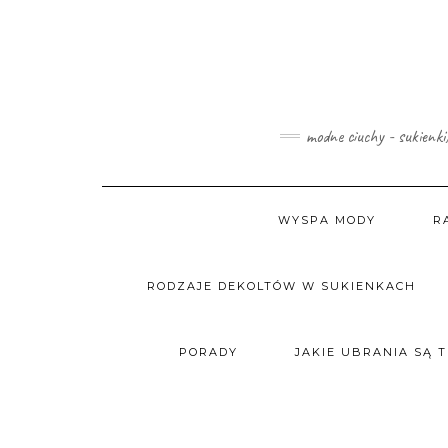
Skip
to
content
modne ciuchy - sukienki
WYSPA MODY
R
RODZAJE DEKOLTÓW W SUKIENKACH
PORADY
JAKIE UBRANIA SĄ 