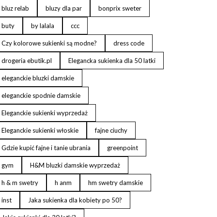
bluz relab
bluzy dla par
bonprix sweter
buty
by lalala
ccc
Czy kolorowe sukienki są modne?
dress code
drogeria ebutik.pl
Elegancka sukienka dla 50 latki
eleganckie bluzki damskie
eleganckie spodnie damskie
Eleganckie sukienki wyprzedaż
Eleganckie sukienki włoskie
fajne ciuchy
Gdzie kupić fajne i tanie ubrania
greenpoint
gym
H&M bluzki damskie wyprzedaż
h & m swetry
h anm
hm swetry damskie
inst
Jaka sukienka dla kobiety po 50?