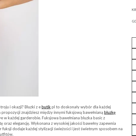
KR
GD
oju i okazji? Bluzki z e
butik
pl to doskonały wybór dla każdej
ch propozycji znajdziesz między innymi fuksjową bawełnianą
bluzkę
e w każdej garderobie. Fuksjowa bawełniana bluzka basic z
tę oraz elegancję. Wykonana z wysokiej jakości bawełny zapewnia
r fuksji dodaje każdej stylizacji świeżości i jest świetnym sposobem na
utfitów.