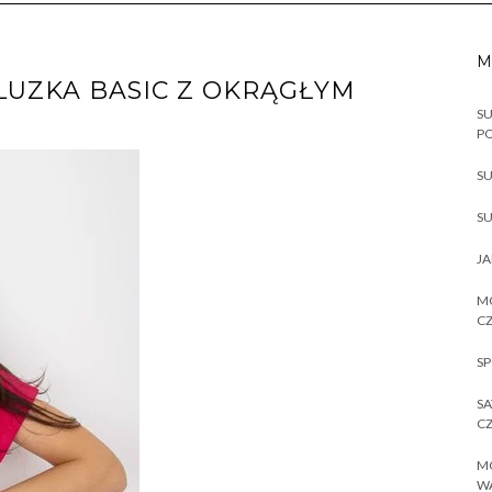
M
UZKA BASIC Z OKRĄGŁYM
SU
P
SU
SU
JA
MO
CZ
SP
SA
CZ
MO
W