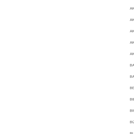
AK
AK
A
A
A
BA
BA
BE
BI
B
BI
BL