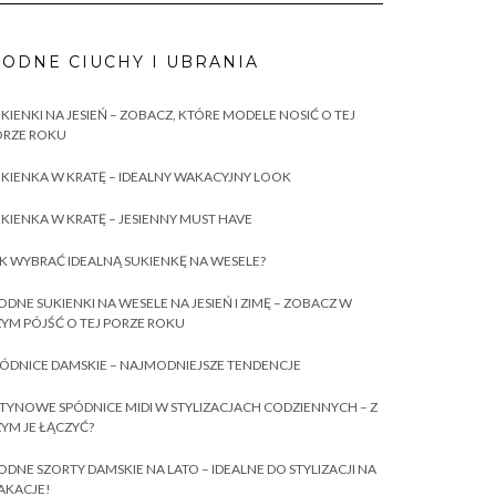
ODNE CIUCHY I UBRANIA
KIENKI NA JESIEŃ – ZOBACZ, KTÓRE MODELE NOSIĆ O TEJ
ORZE ROKU
KIENKA W KRATĘ – IDEALNY WAKACYJNY LOOK
KIENKA W KRATĘ – JESIENNY MUST HAVE
K WYBRAĆ IDEALNĄ SUKIENKĘ NA WESELE?
DNE SUKIENKI NA WESELE NA JESIEŃ I ZIMĘ – ZOBACZ W
YM PÓJŚĆ O TEJ PORZE ROKU
ÓDNICE DAMSKIE – NAJMODNIEJSZE TENDENCJE
TYNOWE SPÓDNICE MIDI W STYLIZACJACH CODZIENNYCH – Z
YM JE ŁĄCZYĆ?
DNE SZORTY DAMSKIE NA LATO – IDEALNE DO STYLIZACJI NA
AKACJE!