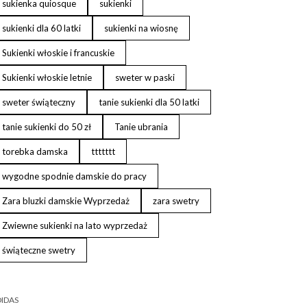
sukienka quiosque
sukienki
sukienki dla 60 latki
sukienki na wiosnę
Sukienki włoskie i francuskie
Sukienki włoskie letnie
sweter w paski
sweter świąteczny
tanie sukienki dla 50 latki
tanie sukienki do 50 zł
Tanie ubrania
torebka damska
ttttttt
wygodne spodnie damskie do pracy
Zara bluzki damskie Wyprzedaż
zara swetry
Zwiewne sukienki na lato wyprzedaż
świąteczne swetry
IDAS