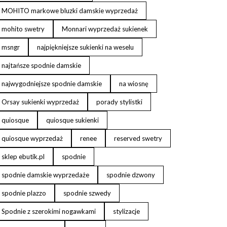
MOHITO markowe bluzki damskie wyprzedaż
mohito swetry
Monnari wyprzedaż sukienek
msngr
najpiękniejsze sukienki na weselu
najtańsze spodnie damskie
najwygodniejsze spodnie damskie
na wiosnę
Orsay sukienki wyprzedaż
porady stylistki
quiosque
quiosque sukienki
quiosque wyprzedaż
renee
reserved swetry
sklep ebutik.pl
spodnie
spodnie damskie wyprzedaże
spodnie dzwony
spodnie plazzo
spodnie szwedy
Spodnie z szerokimi nogawkami
stylizacje