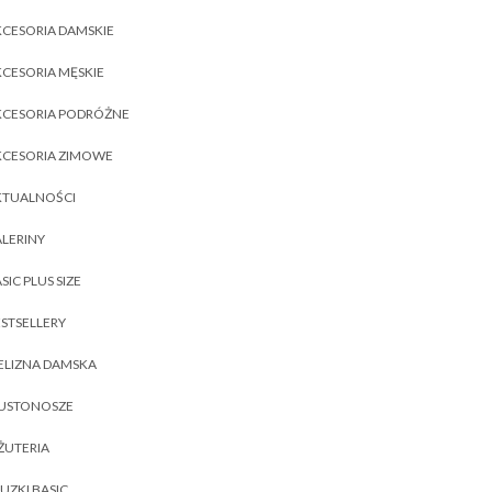
CESORIA DAMSKIE
CESORIA MĘSKIE
KCESORIA PODRÓŻNE
KCESORIA ZIMOWE
KTUALNOŚCI
LERINY
SIC PLUS SIZE
STSELLERY
ELIZNA DAMSKA
IUSTONOSZE
ŻUTERIA
UZKI BASIC