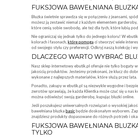
FUKSJOWA BAWEŁNIANA BLUZKA
Bluzka świetnie sprawdza się w połączeniu z jeansami, spód
możesz ją zestawić niemal z każdym elementem garderoby, t
które cenią sobie swobodę, ale też dla tych, które lubią po
Nie ograniczaj się jednak tylko do jednego koloru! W ebuti
kolorach i fasonach,
które pomogą
ci stworzyć wiele interes
od swojego stylu czy preferencji. Odkryj naszą kolekcję i wy
DLACZEGO WARTO WYBRAĆ BLUZK
Nasz sklep internetowy ebutik.pl oferuje nie tylko bogat
jakością produktów. Jesteśmy przekonani, że klucz do dob
wykonane z najlepszych materiałów, które służą przez lata.
Ponadto, zakupy w ebutik.pl są niezwykle wygodne i bezpie
zwrotów sprawiają, że każda Klientka może czuć się u nas k
można odświeżyć swoją garderobę, kupując bluzki online.
Jeśli poszukujesz uniwersalnych rozwiązań o wysokiej jakośc
bawełniana bluzka
basic
będzie doskonałym wyborem. Zapra
znajdziesz produkty dopasowane do różnych potrzeb i okaz
FUKSJOWA BAWEŁNIANA BLUZKA 
TYLKO