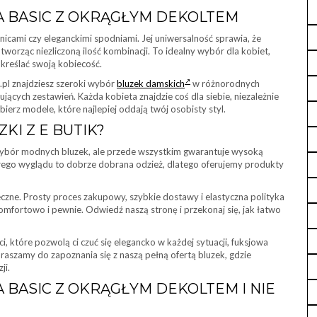
 BASIC Z OKRĄGŁYM DEKOLTEM
nicami czy eleganckimi spodniami. Jej uniwersalność sprawia, że
worząc niezliczoną ilość kombinacji. To idealny wybór dla kobiet,
dkreślać swoją kobiecość.
k.pl znajdziesz szeroki wybór
bluzek damskich
w różnorodnych
ujących zestawień. Każda kobieta znajdzie coś dla siebie, niezależnie
bierz modele, które najlepiej oddają twój osobisty styl.
I Z E BUTIK?
y wybór modnych bluzek, ale przede wszystkim gwarantuje wysoką
rego wyglądu to dobrze dobrana odzież, dlatego oferujemy produkty
czne. Prosty proces zakupowy, szybkie dostawy i elastyczna polityka
omfortowo i pewnie. Odwiedź naszą stronę i przekonaj się, jak łatwo
i, które pozwolą ci czuć się elegancko w każdej sytuacji, fuksjowa
szamy do zapoznania się z naszą pełną ofertą bluzek, gdzie
ji.
BASIC Z OKRĄGŁYM DEKOLTEM I NIE