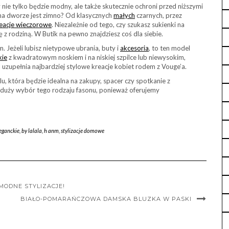
nie tylko będzie modny, ale także skutecznie ochroni przed niższymi
 na dworze jest zimno? Od klasycznych
małych
czarnych, przez
eacje wieczorowe
. Niezależnie od tego, czy szukasz sukienki na
 z rodziną. W Butik na pewno znajdziesz coś dla siebie.
Jeżeli lubisz nietypowe ubrania, buty i
akcesoria
, to ten model
kie
z kwadratowym noskiem i na niskiej szpilce lub niewysokim,
 uzupełnia najbardziej stylowe kreacje kobiet rodem z Vouge’a.
u, która będzie idealna na zakupy, spacer czy spotkanie z
ę duży wybór tego rodzaju fasonu, ponieważ oferujemy
eganckie
,
by lalala
,
h anm
,
stylizacje domowe
MODNE STYLIZACJE!
BIAŁO-POMARAŃCZOWA DAMSKA BLUZKA W PASKI