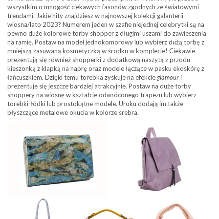
wszystkim o mnogość ciekawych fasonów zgodnych ze światowymi
trendami. Jakie hity znajdziesz w najnowszej kolekcji galanterii
wiosna/lato 2023? Numerem jeden w szafie niejednej celebrytki są na
pewno duże kolorowe torby shopper z długimi uszami do zawieszenia
na ramię. Postaw na model jednokomorowy lub wybierz dużą torbę z
mniejszą zasuwaną kosmetyczką w środku w komplecie! Ciekawie
prezentują się również shopperki z dodatkową naszytą z przodu
kieszonką z klapką na naprę oraz modele łączące w pasku ekoskórę z
łańcuszkiem. Dzięki temu torebka zyskuje na efekcie
glamour
i
prezentuje się jeszcze bardziej atrakcyjnie. Postaw na duże torby
shoppery na wiosnę w kształcie odwróconego trapezu lub wybierz
torebki-łódki lub prostokątne modele. Uroku dodają im także
błyszczące metalowe okucia w kolorze srebra.