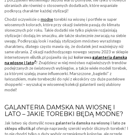
ubraniach ale również o stosownych dodatkach, które wspaniale
podkręcą charakter każdej stylizacji!
Chodzi oczywiście o
modne
torebki na wiosnę i portfele w super
wiosennych kolorach, które przy okazji świetnie pasują do klimatu
słonecznych pór roku. Takie dodatki nie tylko pięknie rozjaśniają
stylizacje i dodają im smaczku, ale także skutecznie zwracają na siebie
uwagę. Podkręcają look i nadają stylizacjom mnóstwo wyrazistego
charakteru, dlatego często mawia się, że dodatek jest ważniejszy niż
same ubrania. Z okazji nadchodzącego nowego sezonu 2023 w sklepie
internetowym eButik.pl pojawiła się już
kolorowa
galanteria damska
na wiosnę i lato
! Znajdziesz w niej mnóstwo najświeższych trendów
podejrzanych ze światowych wybiegów, a także wiele modeli torebek,
za którymi szaleją znane influencerki. Marszczone „bagietki” z
łańcuszkiem, małe torebeczki do ręki z ekoskóry czy duże pastelowe
shopperki – wyszukaj w wiosennej kolekcji galanterii swój ulubiony
model!
GALANTERIA DAMSKA NA WIOSNĘ I
LATO – JAKIE TOREBKI BĘDĄ MODNE?
Jak łatwo się domyślić nowa
galanteria damska na wiosnę i lato
ze
sklepu eButik.pl
oferuje naprawdę szeroki wybór ślicznych torebek! I
to nie chodzi tylko o duży wybór przepięknych kolorów, ale przede