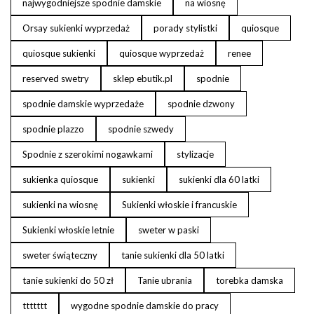
najwygodniejsze spodnie damskie
na wiosnę
Orsay sukienki wyprzedaż
porady stylistki
quiosque
quiosque sukienki
quiosque wyprzedaż
renee
reserved swetry
sklep ebutik.pl
spodnie
spodnie damskie wyprzedaże
spodnie dzwony
spodnie plazzo
spodnie szwedy
Spodnie z szerokimi nogawkami
stylizacje
sukienka quiosque
sukienki
sukienki dla 60 latki
sukienki na wiosnę
Sukienki włoskie i francuskie
Sukienki włoskie letnie
sweter w paski
sweter świąteczny
tanie sukienki dla 50 latki
tanie sukienki do 50 zł
Tanie ubrania
torebka damska
ttttttt
wygodne spodnie damskie do pracy