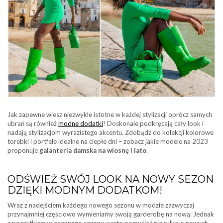
Jak zapewne wiesz niezwykle istotne w każdej stylizacji oprócz samych
ubrań są również
modne dodatki
! Doskonale podkręcają cały look i
nadają stylizacjom wyrazistego akcentu. Zdobądź do kolekcji kolorowe
torebki i portfele idealne na ciepłe dni – zobacz jakie modele na 2023
proponuje
galanteria damska na wiosnę i lato
.
ODŚWIEŻ SWÓJ LOOK NA NOWY SEZON
DZIĘKI MODNYM DODATKOM!
Wraz z nadejściem każdego nowego sezonu w modzie zazwyczaj
przynajmniej częściowo wymieniamy swoją garderobę na nową. Jednak
z początkiem wiosennego sezonu warto pomyśleć nie tylko o nowych