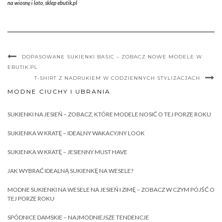
na wiosnę i lato
,
sklep ebutik.pl
DOPASOWANE SUKIENKI BASIC – ZOBACZ NOWE MODELE W
EBUTIK.PL
T-SHIRT Z NADRUKIEM W CODZIENNYCH STYLIZACJACH
MODNE CIUCHY I UBRANIA
SUKIENKI NA JESIEŃ – ZOBACZ, KTÓRE MODELE NOSIĆ O TEJ PORZE ROKU
SUKIENKA W KRATĘ – IDEALNY WAKACYJNY LOOK
SUKIENKA W KRATĘ – JESIENNY MUST HAVE
JAK WYBRAĆ IDEALNĄ SUKIENKĘ NA WESELE?
MODNE SUKIENKI NA WESELE NA JESIEŃ I ZIMĘ – ZOBACZ W CZYM PÓJŚĆ O
TEJ PORZE ROKU
SPÓDNICE DAMSKIE – NAJMODNIEJSZE TENDENCJE