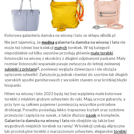
Kolorowa galanteria damska na wiosnę i lato ze sklepu eButik.pl
Nie jest tajemnicą, że
modna
galanteria damska na wiosnę i lato
nie
może też istnieć bez kolekcji
małych
torebek. W tej kategorii
niepodzielnie od kilku sezonów przodują głównie
małe torebki
listonoszki na wiosnę z ekoskóry z długimi odpinanymi paskami. Mały
rozmiar listonoszki wspaniale pasuje zwłaszcza do letniej zwiewnej
sukienki z printami
, ponieważ wygląda dziewczęco i nie obciąża
optycznie sylwetki! Założycie ją jednak również do szortów lub długich
szerokich spodni garniturowych z wysokim stanem oraz krótkiej bluzki
hiszpanki.
Hitem na wiosnę i lato 2023 będą też bez wątpienia małe kolorowe
torebki z miękkim grubym uchwytem do ręki. Mają urocze gabaryty, a
przy tym są całkiem pojemne i pomieszczą wszystkie potrzebne
drobiazgi. Ponadto posiadają lekko trapezowy kształt oraz ozdobne
przeszycia i zapięcia na suwak, a także dłuższy
pasek
w komplecie.
Galanteria damska na wiosnę i lato
nie obejdzie się także bez
wygodnych miejskich torebek na ramię! W kolekcji czekają eliptyczne
lub prostokątne torebki z marszczonym uchwytem, eleganckie
torebki