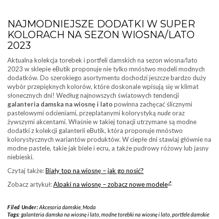
NAJMODNIEJSZE DODATKI W SUPER
KOLORACH NA SEZON WIOSNA/LATO
2023
Aktualna kolekcja torebek i portfeli damskich na sezon wiosna/lato
2023 w sklepie eButik proponuje nie tylko mnóstwo modeli modnych
dodatków. Do szerokiego asortymentu dochodzi jeszcze bardzo duży
wybór przepięknych kolorów, które doskonale wpisują się w klimat
słonecznych dni! Według najnowszych światowych tendencji
galanteria damska na wiosnę i lato
powinna zachęcać ślicznymi
pastelowymi odcieniami, przeplatanymi kolorystyką
nude
oraz
żywszymi akcentami. Właśnie w takiej tonacji utrzymane są modne
dodatki z kolekcji galanterii eButik, która proponuje mnóstwo
kolorystycznych wariantów produktów. W ciepłe dni stawiaj głównie na
modne pastele, takie jak biele i ecru, a także pudrowy różowy lub jasny
niebieski.
Czytaj także:
Biały top na wiosnę – jak go nosić?
Zobacz artykuł:
Alpaki na wiosnę – zobacz nowe modele
Filed Under:
Akcesoria damskie
,
Moda
Tags:
galanteria damska na wiosnę i lato
,
modne torebki na wiosnę i lato
,
portfele damskie