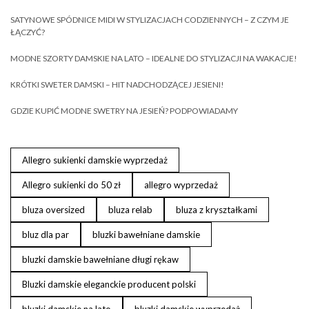
SATYNOWE SPÓDNICE MIDI W STYLIZACJACH CODZIENNYCH – Z CZYM JE
ŁĄCZYĆ?
MODNE SZORTY DAMSKIE NA LATO – IDEALNE DO STYLIZACJI NA WAKACJE!
KRÓTKI SWETER DAMSKI – HIT NADCHODZĄCEJ JESIENI!
GDZIE KUPIĆ MODNE SWETRY NA JESIEŃ? PODPOWIADAMY
Allegro sukienki damskie wyprzedaż
Allegro sukienki do 50 zł
allegro wyprzedaż
bluza oversized
bluza relab
bluza z kryształkami
bluz dla par
bluzki bawełniane damskie
bluzki damskie bawełniane długi rękaw
Bluzki damskie eleganckie producent polski