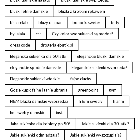
bluzki damskie na lato
bluzki damskie wyprzedaż
bluzki letnie damskie
bluzki z krótkim rękawem
bluz relab
bluzy dla par
bonprix sweter
buty
by lalala
ccc
Czy kolorowe sukienki są modne?
dress code
drogeria ebutik.pl
Elegancka sukienka dla 50 latki
eleganckie bluzki damskie
eleganckie spodnie damskie
Eleganckie sukienki wyprzedaż
Eleganckie sukienki włoskie
fajne ciuchy
Gdzie kupić fajne i tanie ubrania
greenpoint
gym
H&M bluzki damskie wyprzedaż
h & m swetry
h anm
hm swetry damskie
inst
Jaka sukienka dla kobiety po 50?
Jakie sukienki dla 30 latki?
Jakie sukienki odmładzają?
Jakie sukienki wyszczuplają?