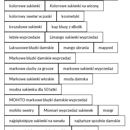
kolorowe sukienki
Kolorowe sukienki na wiosnę
kolorowy sweter w paski
kosmetyki
koszulowe sukienki
kup bluzę z eButik
letnie wyprzedaże
Limango sukienki wyprzedaż
Luksusowe bluzki damskie
mango ubrania
mapped
Markowe bluzki damskie wyprzedaż
markowe ciuchy za grosze
markowe sukienki wyprzedaż
Markowe sukienki włoskie
moda damska
modna sukienka dla 50 latki
MOHITO markowe bluzki damskie wyprzedaż
mohito swetry
Monnari wyprzedaż sukienek
msngr
najpiękniejsze sukienki na weselu
najtańsze spodnie damskie