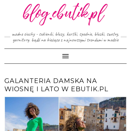
Skip
to
content
modne ciuchy - sukienki, bluzy, kurtki, spodnie, bluzki, swetry,
garnitury. bądź na bieżąco z najnowszymi trendami w modzie
Toggle
Navigation
GALANTERIA DAMSKA NA
WIOSNĘ I LATO W EBUTIK.PL