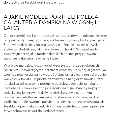
do pracy
oraz torebki worki w stylu hobo.
A JAKIE MODELE PORTFELI POLECA
GALANTERIA DAMSKA NA WIOSNĘ I
LATO?
Oprócz torebki do kompletu modnych dodatków brakuje nam jeszcze
oczywiście stylowego portfela, w którym trzymamy karty i pieniądze.
Stanowi on dziś nie tylko praktyczny gadżet, ale jest też niezwykle
stylowym dodatkiem, jakim warto się pochwalić! W związku z tym
obejrzyj już teraz jakie modele damskich portfeli przygotowała
galanteria damska na wiosnę i lato
.
W ofercie znajdziesz dużo modeli wzorzystych oraz ozdobionych
roślinnym lub zwierzęcym tłoczeniem w kwiaty lub skórę aligatora. Na
wiosnę z pewnością warto wybrać piękny lakierowany portfel średniej
wielkości w kwiaty lub piórka, zamykany na napę oraz suwak. Hitem
kolekcji są też na pewno podłużne pastelowe portfele zamykane
naokoło na suwak i z osobną kieszonką na bigiel. Wiosną sięgnij po
połyskujący lakierowany duży portfel skórzany z ozdobnym
pikowaniem lub tłoczeniem we wzór skóry węża. Zauważ, że duży
podłużny portfel świetnie pasuje do sukienek, ponieważ wygląda jak
torebka kopertówka do ręki. Natomiast małe, lecz pojemne portfele
łatwo schowasz nawet do niedużej torebki.