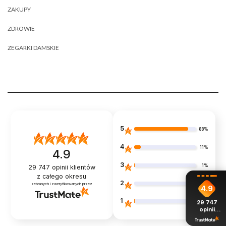
ZAKUPY
ZDROWIE
ZEGARKI DAMSKIE
5
88%
4
11%
4.9
3
1%
29 747
opinii klientów
z całego okresu
2
0%
zebranych i zweryfikowanych przez
4.9
1
29 747
1%
opinii
z całego
okresu