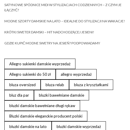
SATYNOWE SPÓDNICE MIDI W STYLIZACJACH CODZIENNYCH – Z CZYM JE
ŁĄCZYĆ?
MODNE SZORTY DAMSKIE NA LATO – IDEALNE DO STYLIZACJI NA WAKACJE!
KRÓTKI SWETER DAMSKI – HIT NADCHODZĄCEJ JESIENI!
GDZIE KUPIĆ MODNE SWETRY NA JESIEŃ? PODPOWIADAMY
Allegro sukienki damskie wyprzedaż
Allegro sukienki do 50 zł
allegro wyprzedaż
bluza oversized
bluza relab
bluza z kryształkami
bluz dla par
bluzki bawełniane damskie
bluzki damskie bawełniane długi rękaw
Bluzki damskie eleganckie producent polski
bluzki damskie na lato
bluzki damskie wyprzedaż