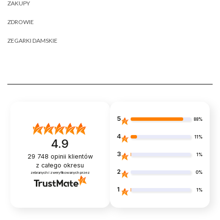
ZAKUPY
ZDROWIE
ZEGARKI DAMSKIE
5
88%
4
11%
4.9
3
1%
29 748
opinii klientów
z całego okresu
2
0%
zebranych i zweryfikowanych przez
1
1%