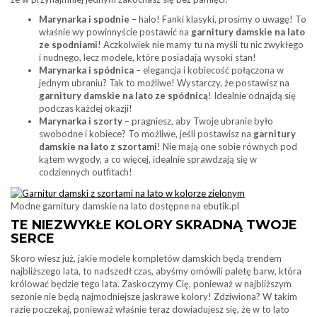
Marynarka i spodnie
– halo! Fanki klasyki, prosimy o uwagę! To
właśnie wy powinnyście postawić na
garnitury damskie na lato
ze spodniami
! Aczkolwiek nie mamy tu na myśli tu nic zwykłego
i nudnego, lecz modele, które posiadają wysoki stan!
Marynarka i spódnica
– elegancja i kobiecość połączona w
jednym ubraniu? Tak to możliwe! Wystarczy, że postawisz na
garnitury damskie na lato ze spódnicą
! Idealnie odnajdą się
podczas każdej okazji!
Marynarka i szorty
– pragniesz, aby Twoje ubranie było
swobodne i kobiece? To możliwe, jeśli postawisz na
garnitury
damskie na lato z szortami
! Nie mają one sobie równych pod
kątem wygody, a co więcej, idealnie sprawdzają się w
codziennych outfitach!
Modne garnitury damskie na lato dostępne na ebutik.pl
TE NIEZWYKŁE KOLORY SKRADNĄ TWOJE
SERCE
Skoro wiesz już, jakie modele kompletów damskich będą trendem
najbliższego lata, to nadszedł czas, abyśmy omówili paletę barw, która
królować będzie tego lata. Zaskoczymy Cię, ponieważ w najbliższym
sezonie nie będą najmodniejsze jaskrawe kolory! Zdziwiona? W takim
razie poczekaj, ponieważ właśnie teraz dowiadujesz się, że w to lato