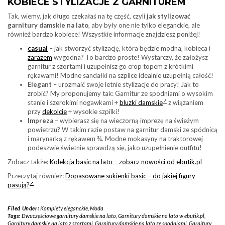
KOBIECE STYLIZACJE Z GARNITUREM
Tak, wiemy, jak długo czekałaś na tę część, czyli
jak stylizować
garnitury damskie na lato
, aby były one nie tylko eleganckie, ale
również bardzo kobiece! Wszystkie informacje znajdziesz poniżej!
casual
– jak stworzyć stylizację, która będzie modna, kobieca i
zarazem
wygodna? To bardzo proste! Wystarczy, że założysz
garnitur z szortami i uzupełnisz go crop topem z krótkimi
rękawami! Modne sandałki na szpilce idealnie uzupełnią całość!
Elegant
– urozmaić swoje letnie stylizacje do pracy! Jak to
zrobić? My proponujemy tak: Garnitur ze spodniami o wysokim
stanie i szerokimi nogawkami +
bluzki damskie
z wiązaniem
przy
dekolcie
+ wysokie szpilki!
Impreza
– wybierasz się na wieczorną imprezę na świeżym
powietrzu? W takim razie postaw na garnitur damski ze spódnicą
i marynarką z rękawem ¾. Modne mokasyny na traktorowej
podeszwie świetnie sprawdzą się, jako uzupełnienie outfitu!
Zobacz także:
Kolekcja basic na lato – zobacz nowości od ebutik.pl
Przeczytaj również:
Dopasowane sukienki basic – do jakiej figury
pasują?
Filed Under:
Komplety eleganckie
,
Moda
Tags:
Dwuczęściowe garnitury damskie na lato
,
Garnitury damskie na lato w ebutik.pl
,
Garnitury damskie na lato z szortami
,
Garnitury damskie na lato ze spodniami
,
Garnitury