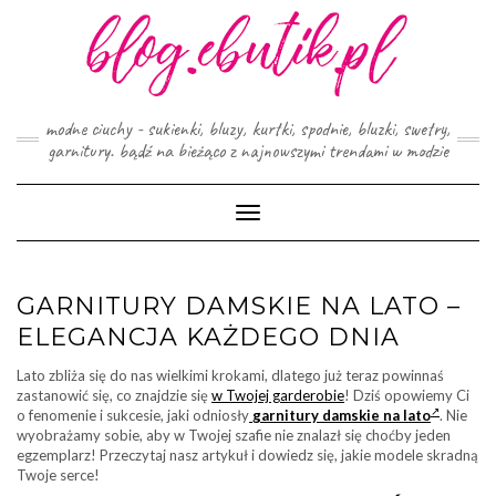
Skip
to
content
modne ciuchy - sukienki, bluzy, kurtki, spodnie, bluzki, swetry,
garnitury. bądź na bieżąco z najnowszymi trendami w modzie
Toggle
Navigation
GARNITURY DAMSKIE NA LATO –
ELEGANCJA KAŻDEGO DNIA
Lato zbliża się do nas wielkimi krokami, dlatego już teraz powinnaś
zastanowić się, co znajdzie się
w Twojej garderobie
! Dziś opowiemy Ci
o fenomenie i sukcesie, jaki odniosły
garnitury damskie
na lato
. Nie
wyobrażamy sobie, aby w Twojej szafie nie znalazł się choćby jeden
egzemplarz! Przeczytaj nasz artykuł i dowiedz się, jakie modele skradną
Twoje serce!