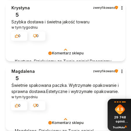
czas poświęcony na podzielenie się z nami Twoim
Krystyna
zweryfikowano
doświadczeniem. Jesteśmy szczęśliwi, że mamy
5
takich klientów. Z pozdrowieniami, obsługa sklepu.
Szybka dostawa i świetna jakość towaru
w tym tygodniu
0
0
Komentarz sklepu
Krystyna, Dziękujemy za Twoją opinię! Doceniamy
czas poświęcony na podzielenie się z nami Twoim
Magdalena
zweryfikowano
doświadczeniem. Jesteśmy szczęśliwi, że mamy
5
takich klientów. Z pozdrowieniami, obsługa sklepu.
Świetnie spakowana paczka. Wytrzymałe opakowanie i
sprawna dostawa.Estetyczne i wytrzymałe opakowanie.
w tym tygodniu
0
0
4.9
29 748
opinii
Komentarz sklepu
z całego
okresu
Magdalena, Dziękujemy za Twoją opinię!