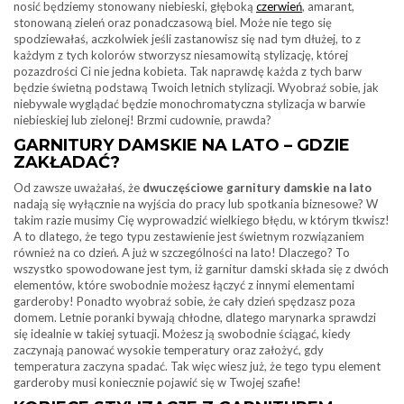
nosić będziemy stonowany niebieski, głęboką
czerwień
, amarant,
stonowaną zieleń oraz ponadczasową biel. Może nie tego się
spodziewałaś, aczkolwiek jeśli zastanowisz się nad tym dłużej, to z
każdym z tych kolorów stworzysz niesamowitą stylizację, której
pozazdrości Ci nie jedna kobieta. Tak naprawdę każda z tych barw
będzie świetną podstawą Twoich letnich stylizacji. Wyobraź sobie, jak
niebywale wyglądać będzie monochromatyczna stylizacja w barwie
niebieskiej lub zielonej! Brzmi cudownie, prawda?
GARNITURY DAMSKIE NA LATO – GDZIE
ZAKŁADAĆ?
Od zawsze uważałaś, że
dwuczęściowe garnitury damskie na lato
nadają się wyłącznie na wyjścia do pracy lub spotkania biznesowe? W
takim razie musimy Cię wyprowadzić wielkiego błędu, w którym tkwisz!
A to dlatego, że tego typu zestawienie jest świetnym rozwiązaniem
również na co dzień. A już w szczególności na lato! Dlaczego? To
wszystko spowodowane jest tym, iż garnitur damski składa się z dwóch
elementów, które swobodnie możesz łączyć z innymi elementami
garderoby! Ponadto wyobraź sobie, że cały dzień spędzasz poza
domem. Letnie poranki bywają chłodne, dlatego marynarka sprawdzi
się idealnie w takiej sytuacji. Możesz ją swobodnie ściągać, kiedy
zaczynają panować wysokie temperatury oraz założyć, gdy
temperatura zaczyna spadać. Tak więc wiesz już, że tego typu element
garderoby musi koniecznie pojawić się w Twojej szafie!