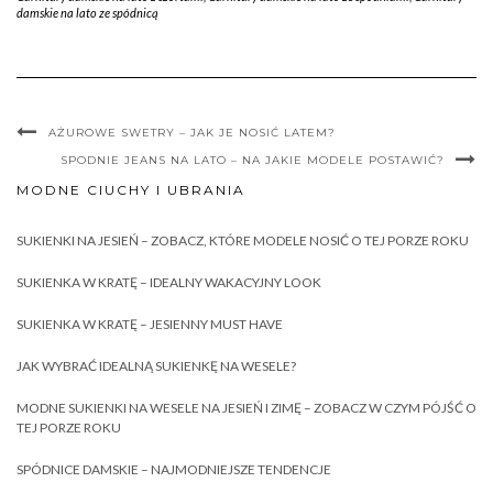
damskie na lato ze spódnicą
AŻUROWE SWETRY – JAK JE NOSIĆ LATEM?
SPODNIE JEANS NA LATO – NA JAKIE MODELE POSTAWIĆ?
MODNE CIUCHY I UBRANIA
SUKIENKI NA JESIEŃ – ZOBACZ, KTÓRE MODELE NOSIĆ O TEJ PORZE ROKU
SUKIENKA W KRATĘ – IDEALNY WAKACYJNY LOOK
SUKIENKA W KRATĘ – JESIENNY MUST HAVE
JAK WYBRAĆ IDEALNĄ SUKIENKĘ NA WESELE?
MODNE SUKIENKI NA WESELE NA JESIEŃ I ZIMĘ – ZOBACZ W CZYM PÓJŚĆ O
TEJ PORZE ROKU
SPÓDNICE DAMSKIE – NAJMODNIEJSZE TENDENCJE