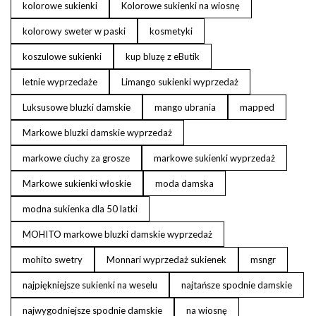
kolorowe sukienki
Kolorowe sukienki na wiosnę
kolorowy sweter w paski
kosmetyki
koszulowe sukienki
kup bluzę z eButik
letnie wyprzedaże
Limango sukienki wyprzedaż
Luksusowe bluzki damskie
mango ubrania
mapped
Markowe bluzki damskie wyprzedaż
markowe ciuchy za grosze
markowe sukienki wyprzedaż
Markowe sukienki włoskie
moda damska
modna sukienka dla 50 latki
MOHITO markowe bluzki damskie wyprzedaż
mohito swetry
Monnari wyprzedaż sukienek
msngr
najpiękniejsze sukienki na weselu
najtańsze spodnie damskie
najwygodniejsze spodnie damskie
na wiosnę