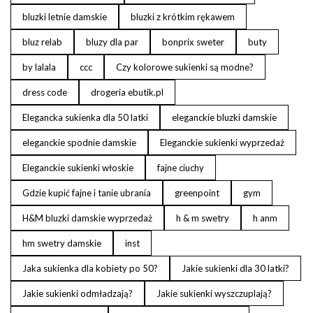
bluzki letnie damskie
bluzki z krótkim rękawem
bluz relab
bluzy dla par
bonprix sweter
buty
by lalala
ccc
Czy kolorowe sukienki są modne?
dress code
drogeria ebutik.pl
Elegancka sukienka dla 50 latki
eleganckie bluzki damskie
eleganckie spodnie damskie
Eleganckie sukienki wyprzedaż
Eleganckie sukienki włoskie
fajne ciuchy
Gdzie kupić fajne i tanie ubrania
greenpoint
gym
H&M bluzki damskie wyprzedaż
h & m swetry
h anm
hm swetry damskie
inst
Jaka sukienka dla kobiety po 50?
Jakie sukienki dla 30 latki?
Jakie sukienki odmładzają?
Jakie sukienki wyszczuplają?