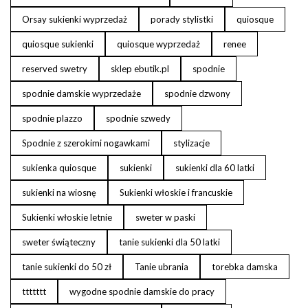
Orsay sukienki wyprzedaż
porady stylistki
quiosque
quiosque sukienki
quiosque wyprzedaż
renee
reserved swetry
sklep ebutik.pl
spodnie
spodnie damskie wyprzedaże
spodnie dzwony
spodnie plazzo
spodnie szwedy
Spodnie z szerokimi nogawkami
stylizacje
sukienka quiosque
sukienki
sukienki dla 60 latki
sukienki na wiosnę
Sukienki włoskie i francuskie
Sukienki włoskie letnie
sweter w paski
sweter świąteczny
tanie sukienki dla 50 latki
tanie sukienki do 50 zł
Tanie ubrania
torebka damska
ttttttt
wygodne spodnie damskie do pracy