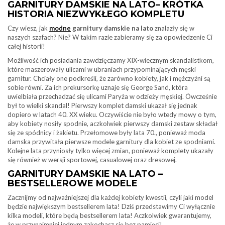
GARNITURY DAMSKIE NA LATO– KRÓTKA
HISTORIA NIEZWYKŁEGO KOMPLETU
Czy wiesz, jak
modne
garnitury damskie na lato
znalazły się w
naszych szafach? Nie? W takim razie zabieramy się za opowiedzenie Ci
całej historii!
Możliwość ich posiadania zawdzięczamy XIX-wiecznym skandalistkom,
które maszerowały ulicami w ubraniach przypominających męski
garnitur. Chciały one podkreśli, że zarówno kobiety, jak i mężczyźni są
sobie równi. Za ich prekursorkę uznaje się George Sand, która
uwielbiała przechadzać się ulicami Paryża w odzieży męskiej. Ówcześnie
był to wielki skandal! Pierwszy komplet damski ukazał się jednak
dopiero w latach 40. XX wieku. Oczywiście nie było wtedy mowy o tym,
aby kobiety nosiły spodnie, aczkolwiek pierwszy damski zestaw składał
się ze spódnicy i żakietu. Przełomowe były lata 70., ponieważ moda
damska przywitała pierwsze modele garnitury dla kobiet ze spodniami.
Kolejne lata przyniosły tylko więcej zmian, ponieważ komplety ukazały
się również w wersji sportowej, casualowej oraz dresowej.
GARNITURY DAMSKIE NA LATO –
BESTSELLEROWE MODELE
Zacznijmy od najważniejszej dla każdej kobiety kwestii, czyli jaki model
będzie największym bestsellerem lata! Dziś przedstawimy Ci wyłącznie
kilka modeli, które będą bestsellerem lata! Aczkolwiek gwarantujemy,
że w przynajmniej jednym zakochasz się bez pamięci!