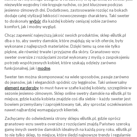
niezwykle wygodny i nie krępuje ruchów, co jest kluczowe podczas
jesienno-zimowych dni. Dodatkowo, zastosowanie rozcięć na bokach
dodaje całej stylizacji lekkości i nowoczesnego charakteru. Taki sweter
to doskonały
wybór
dla każdej kobiety ceniącej sobie zarówno
komfort, jak i modny wygląd.
Chcąc zapewnić najwyższą jakość swoich produktów, sklep eButik.pl
dba o to, aby swetry damskie, które znajdują się w ich ofercie, były
wykonane z najlepszych materiałów. Dzięki temu są one nie tylko
piękne, ale również trwałe i przyjazne dla skóry. Granatowo-ecru
sweter oversize z rozcięciami został wykonany z myślą o zaspokojeniu
potrzeb współczesnych kobiet, które szukają odzieży zarówno
funkcjonalnej, jak i
modne
.
Sweter ten można skomponować na wiele sposobów, pasuje zarówno
do jeansów, jak i eleganckich spódnic czy legginsów. Taki uniwersalny
element garderoby
to must-have w szafie każdej kobiety, szczególnie w
sezonie jesienno-zimowym. Sklep online swetry damskie na eButik.pl to
miejsce, gdzie każda kobieta znajdzie coś dla siebie – każdy sweter jest
bowiem przemyślany i zaprojektowany tak, aby sprostać oczekiwaniom
nawet najbardziej wymagających klientek.
Zachęcamy do odwiedzenia strony sklepu eButik.pl, gdzie oprócz
granatowo-ecru swetra oversize z rozcięciami znajdą Państwo szeroką
gamę innych swetrów damskich idealnych na każdą porę roku. eButik.pl
to nie tylko sklep, to miejsce, które śledzi najnowsze trendy i regularnie