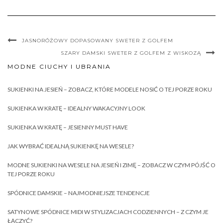
JASNORÓŻOWY DOPASOWANY SWETER Z GOLFEM
SZARY DAMSKI SWETER Z GOLFEM Z WISKOZĄ
MODNE CIUCHY I UBRANIA
SUKIENKI NA JESIEŃ – ZOBACZ, KTÓRE MODELE NOSIĆ O TEJ PORZE ROKU
SUKIENKA W KRATĘ – IDEALNY WAKACYJNY LOOK
SUKIENKA W KRATĘ – JESIENNY MUST HAVE
JAK WYBRAĆ IDEALNĄ SUKIENKĘ NA WESELE?
MODNE SUKIENKI NA WESELE NA JESIEŃ I ZIMĘ – ZOBACZ W CZYM PÓJŚĆ O
TEJ PORZE ROKU
SPÓDNICE DAMSKIE – NAJMODNIEJSZE TENDENCJE
SATYNOWE SPÓDNICE MIDI W STYLIZACJACH CODZIENNYCH – Z CZYM JE
ŁĄCZYĆ?