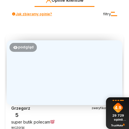
Opinie klientów
Jak zbieramy opinie?
filtry
podgląd
4.9
Grzegorz
zweryfikowano
5
29 729
opinii
super butik polecam
z całego
wczoraj
okresu