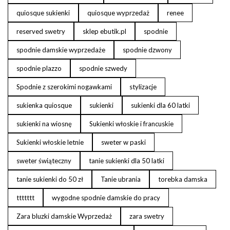
quiosque sukienki
quiosque wyprzedaż
renee
reserved swetry
sklep ebutik.pl
spodnie
spodnie damskie wyprzedaże
spodnie dzwony
spodnie plazzo
spodnie szwedy
Spodnie z szerokimi nogawkami
stylizacje
sukienka quiosque
sukienki
sukienki dla 60 latki
sukienki na wiosnę
Sukienki włoskie i francuskie
Sukienki włoskie letnie
sweter w paski
sweter świąteczny
tanie sukienki dla 50 latki
tanie sukienki do 50 zł
Tanie ubrania
torebka damska
ttttttt
wygodne spodnie damskie do pracy
Zara bluzki damskie Wyprzedaż
zara swetry