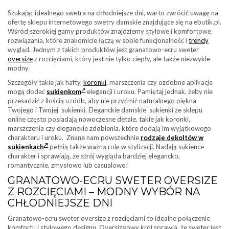
Szukając idealnego swetra na chłodniejsze dni, warto zwrócić uwagę na
ofertę sklepu internetowego swetry damskie znajdujące się na ebutik.pl.
Wśród szerokiej gamy produktów znajdziemy stylowe i komfortowe
rozwiązania, które znakomicie łączą w sobie funkcjonalność i
trendy
wygląd. Jednym z takich produktów jest granatowo-ecru sweter
oversize
z rozcięciami, który jest nie tylko ciepły, ale także niezwykle
modny.
Szczegóły takie jak hafty,
koronki
, marszczenia czy ozdobne aplikacje
mogą dodać
sukienkom
elegancji i uroku. Pamiętaj jednak, żeby nie
przesadzić z ilością ozdób, aby nie przyćmić naturalnego piękna
Twojego i Twojej sukienki. Eleganckie damskie sukienki ze sklepu
online często posiadają nowoczesne detale, takie jak koronki,
marszczenia czy eleganckie zdobienia, które dodają im wyjątkowego
charakteru i uroku. Znane nam powszechnie
rodzaje dekoltów w
sukienkach
pełnią także ważną rolę w stylizacji. Nadają sukience
charakter i sprawiają, że strój wygląda bardziej elegancko,
romantycznie, zmysłowo lub casualowo!
GRANATOWO-ECRU SWETER OVERSIZE
Z ROZCIĘCIAMI – MODNY WYBÓR NA
CHŁODNIEJSZE DNI
Granatowo-ecru sweter oversize z rozcięciami to idealne połączenie
komfortu i stylowego designu. Oversize’owy krój sprawia, że sweter jest