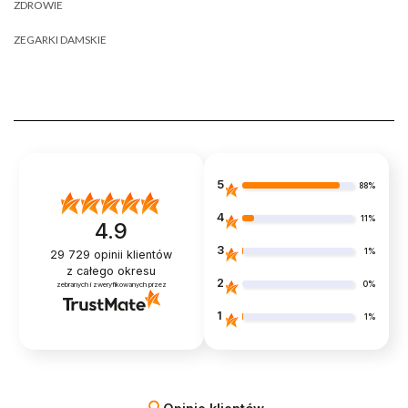
ZDROWIE
ZEGARKI DAMSKIE
5
88%
4
11%
4.9
3
1%
29 729
opinii klientów
z całego okresu
2
0%
zebranych i zweryfikowanych przez
1
1%