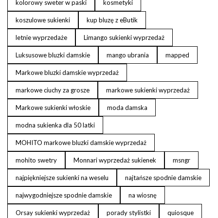
kolorowy sweter w paski
kosmetyki
koszulowe sukienki
kup bluzę z eButik
letnie wyprzedaże
Limango sukienki wyprzedaż
Luksusowe bluzki damskie
mango ubrania
mapped
Markowe bluzki damskie wyprzedaż
markowe ciuchy za grosze
markowe sukienki wyprzedaż
Markowe sukienki włoskie
moda damska
modna sukienka dla 50 latki
MOHITO markowe bluzki damskie wyprzedaż
mohito swetry
Monnari wyprzedaż sukienek
msngr
najpiękniejsze sukienki na weselu
najtańsze spodnie damskie
najwygodniejsze spodnie damskie
na wiosnę
Orsay sukienki wyprzedaż
porady stylistki
quiosque