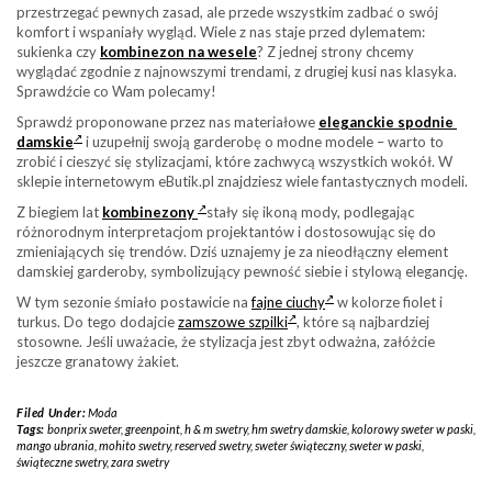
przestrzegać pewnych zasad, ale przede wszystkim zadbać o swój
komfort i wspaniały wygląd. Wiele z nas staje przed dylematem:
sukienka czy
kombinezon na wesele
? Z jednej strony chcemy
wyglądać zgodnie z najnowszymi trendami, z drugiej kusi nas klasyka.
Sprawdźcie co Wam polecamy!
Sprawdź proponowane przez nas materiałowe
eleganckie spodnie
damskie
i uzupełnij swoją garderobę o modne modele – warto to
zrobić i cieszyć się stylizacjami, które zachwycą wszystkich wokół. W
sklepie internetowym eButik.pl znajdziesz wiele fantastycznych modeli.
Z biegiem lat
kombinezony
stały się ikoną mody, podlegając
różnorodnym interpretacjom projektantów i dostosowując się do
zmieniających się trendów. Dziś uznajemy je za nieodłączny element
damskiej garderoby, symbolizujący pewność siebie i stylową elegancję.
W tym sezonie śmiało postawicie na
fajne ciuchy
w kolorze fiolet i
turkus. Do tego dodajcie
zamszowe szpilki
, które są najbardziej
stosowne. Jeśli uważacie, że stylizacja jest zbyt odważna, załóżcie
jeszcze granatowy żakiet.
Filed Under:
Moda
Tags:
bonprix sweter
,
greenpoint
,
h & m swetry
,
hm swetry damskie
,
kolorowy sweter w paski
,
mango ubrania
,
mohito swetry
,
reserved swetry
,
sweter świąteczny
,
sweter w paski
,
świąteczne swetry
,
zara swetry