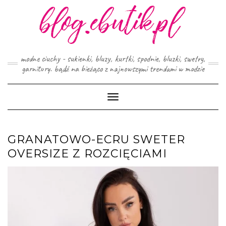
Skip
to
content
modne ciuchy - sukienki, bluzy, kurtki, spodnie, bluzki, swetry,
garnitury. bądź na bieżąco z najnowszymi trendami w modzie
Toggle
Navigation
GRANATOWO-ECRU SWETER
OVERSIZE Z ROZCIĘCIAMI