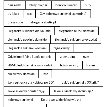
bluz relab
bluzy dla par
bonprix sweter
buty
by lalala
ccc
Czy kolorowe sukienki są modne?
dress code
drogeria ebutik.pl
Elegancka sukienka dla 50 latki
eleganckie bluzki damskie
eleganckie spodnie damskie
Eleganckie sukienki wyprzedaż
Eleganckie sukienki włoskie
fajne ciuchy
Gdzie kupić fajne i tanie ubrania
greenpoint
gym
H&M bluzki damskie wyprzedaż
h & m swetry
h anm
hm swetry damskie
inst
Jaka sukienka dla kobiety po 50?
Jakie sukienki dla 30 latki?
Jakie sukienki odmładzają?
Jakie sukienki wyszczuplają?
kolorowe sukienki
Kolorowe sukienki na wiosnę