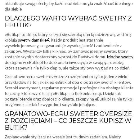
aktualizuje swoją ofertę, by każda kobieta mogła znaleźć coś idealnego
dla siebie.
DLACZEGO WARTO WYBRAĆ SWETRY Z
EBUTIK?
eButik.pl to sklep, który szczyci się szeroką ofertą odzieżową, w której
królują
swetry damskie
. Każdy produkt jest starannie
wyselekcjonowany, co gwarantuje wysoką jakość i zadowolenie z
zakupów. Wystarczy kilka kliknięć, by zamówić idealny sweter, który
zostanie szybko dostarczony wprost do Państwa domu.
Modne swetry
dostępne w eButik.pl to doskonała inwestycja w swoją garderobę,
która zapewnia nie tylko ciepło, ale także stylowy wygląd na co dzień.
Granatowo-ecru sweter oversize z rozcięciami to tylko jeden z wielu
przykładów na to, jak sklep eButik.pl dba o potrzeby swoich klientów.
Szeroki asortyment, regularne promocje i profesjonalna obsługa klienta
to cechy, które wyróżniają eButik.pl na tle konkurencji. Dzięki tak
bogatej ofercie oraz dbałości o klienta, zakupy na eButik.pl są nie tylko
przyjemne, ale także wygodne i satysfakcjonujące.
GRANATOWO-ECRU SWETER OVERSIZE
Z ROZCIĘCIAMI – CO JESZCZE KUPISZ W
BUTIK?
Zaplanowanie stylizacji na wesele jest trudnym zadaniem. Należy