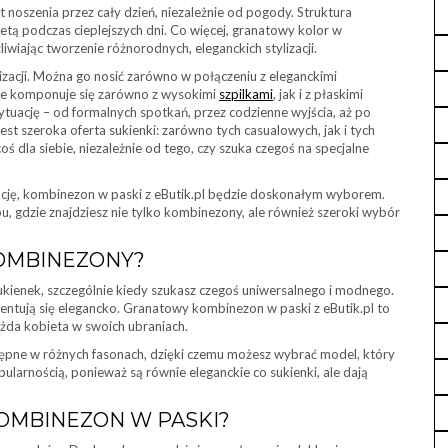
noszenia przez cały dzień, niezależnie od pogody. Struktura
etą podczas cieplejszych dni. Co więcej, granatowy kolor w
iwiając tworzenie różnorodnych, eleganckich stylizacji.
zacji. Można go nosić zarówno w połączeniu z eleganckimi
lnie komponuje się zarówno z wysokimi
szpilkami
, jak i z płaskimi
tuację – od formalnych spotkań, przez codzienne wyjścia, aż po
est szeroka oferta sukienki: zarówno tych casualowych, jak i tych
ś dla siebie, niezależnie od tego, czy szuka czegoś na specjalne
gancję, kombinezon w paski z eButik.pl będzie doskonałym wyborem.
u, gdzie znajdziesz nie tylko kombinezony, ale również szeroki wybór
OMBINEZONY?
ukienek, szczególnie kiedy szukasz czegoś uniwersalnego i modnego.
entują się elegancko. Granatowy kombinezon w paski z eButik.pl to
ażda kobieta w swoich ubraniach.
stępne w różnych fasonach, dzięki czemu możesz wybrać model, który
pularnością, ponieważ są równie eleganckie co sukienki, ale dają
OMBINEZON W PASKI?