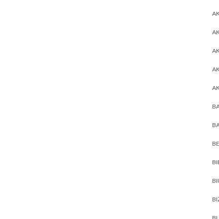
AK
AK
A
A
A
BA
BA
BE
BI
B
BI
BL