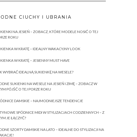
ODNE CIUCHY I UBRANIA
KIENKI NA JESIEŃ – ZOBACZ, KTÓRE MODELE NOSIĆ O TEJ
ORZE ROKU
KIENKA W KRATĘ – IDEALNY WAKACYJNY LOOK
KIENKA W KRATĘ – JESIENNY MUST HAVE
K WYBRAĆ IDEALNĄ SUKIENKĘ NA WESELE?
DNE SUKIENKI NA WESELE NA JESIEŃ I ZIMĘ – ZOBACZ W
YM PÓJŚĆ O TEJ PORZE ROKU
ÓDNICE DAMSKIE – NAJMODNIEJSZE TENDENCJE
TYNOWE SPÓDNICE MIDI W STYLIZACJACH CODZIENNYCH – Z
YM JE ŁĄCZYĆ?
DNE SZORTY DAMSKIE NA LATO – IDEALNE DO STYLIZACJI NA
AKACJE!