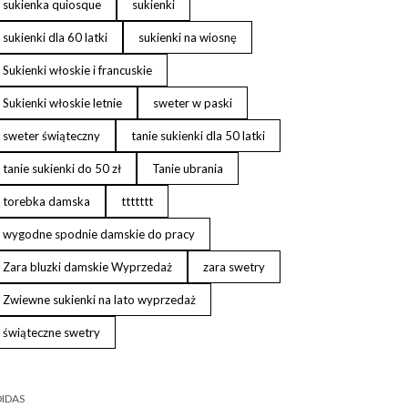
sukienka quiosque
sukienki
sukienki dla 60 latki
sukienki na wiosnę
Sukienki włoskie i francuskie
Sukienki włoskie letnie
sweter w paski
sweter świąteczny
tanie sukienki dla 50 latki
tanie sukienki do 50 zł
Tanie ubrania
torebka damska
ttttttt
wygodne spodnie damskie do pracy
Zara bluzki damskie Wyprzedaż
zara swetry
Zwiewne sukienki na lato wyprzedaż
świąteczne swetry
IDAS