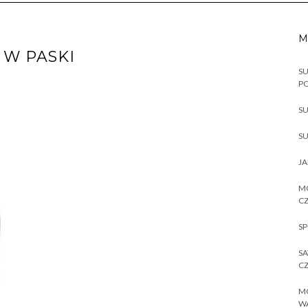
M
W PASKI
SU
P
SU
SU
JA
MO
CZ
SP
SA
CZ
MO
W