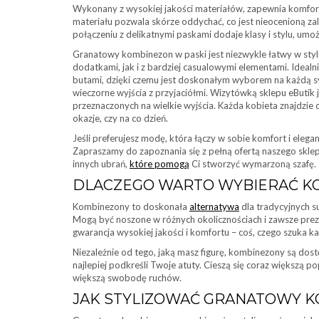
Wykonany z wysokiej jakości materiałów, zapewnia komfort 
materiału pozwala skórze oddychać, co jest nieocenioną zal
połączeniu z delikatnymi paskami dodaje klasy i stylu, umożl
Granatowy kombinezon w paski jest niezwykle łatwy w styli
dodatkami, jak i z bardziej casualowymi elementami. Idea
butami, dzięki czemu jest doskonałym wyborem na każdą sy
wieczorne wyjścia z przyjaciółmi. Wizytówką sklepu eButik j
przeznaczonych na wielkie wyjścia. Każda kobieta znajdzie co
okazje, czy na co dzień.
Jeśli preferujesz modę, która łączy w sobie komfort i ele
Zapraszamy do zapoznania się z pełną ofertą naszego sklep
innych ubrań,
które pomogą
Ci stworzyć wymarzoną szafę.
DLACZEGO WARTO WYBIERAĆ K
Kombinezony to doskonała
alternatywa
dla tradycyjnych s
Mogą być noszone w różnych okolicznościach i zawsze prez
gwarancja wysokiej jakości i komfortu – coś, czego szuka k
Niezależnie od tego, jaką masz figurę, kombinezony są do
najlepiej podkreśli Twoje atuty. Cieszą się coraz większą po
większą swobodę ruchów.
JAK STYLIZOWAĆ GRANATOWY K