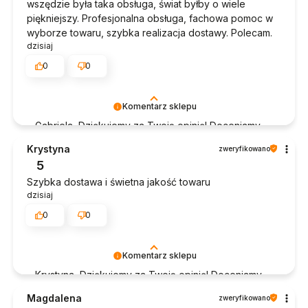
wszędzie była taka obsługa, świat byłby o wiele
piękniejszy. Profesjonalna obsługa, fachowa pomoc w
wyborze towaru, szybka realizacja dostawy. Polecam.
dzisiaj
0
0
Komentarz sklepu
Gabriela, Dziękujemy za Twoją opinię! Doceniamy
czas poświęcony na podzielenie się z nami Twoim
Krystyna
zweryfikowano
doświadczeniem. Jesteśmy szczęśliwi, że mamy
5
takich klientów. Z pozdrowieniami, obsługa sklepu.
Szybka dostawa i świetna jakość towaru
dzisiaj
0
0
Komentarz sklepu
Krystyna, Dziękujemy za Twoją opinię! Doceniamy
czas poświęcony na podzielenie się z nami Twoim
Magdalena
zweryfikowano
doświadczeniem. Jesteśmy szczęśliwi, że mamy