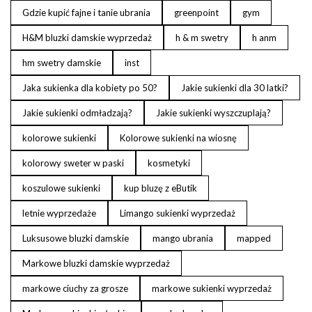
Gdzie kupić fajne i tanie ubrania
greenpoint
gym
H&M bluzki damskie wyprzedaż
h & m swetry
h anm
hm swetry damskie
inst
Jaka sukienka dla kobiety po 50?
Jakie sukienki dla 30 latki?
Jakie sukienki odmładzają?
Jakie sukienki wyszczuplają?
kolorowe sukienki
Kolorowe sukienki na wiosnę
kolorowy sweter w paski
kosmetyki
koszulowe sukienki
kup bluzę z eButik
letnie wyprzedaże
Limango sukienki wyprzedaż
Luksusowe bluzki damskie
mango ubrania
mapped
Markowe bluzki damskie wyprzedaż
markowe ciuchy za grosze
markowe sukienki wyprzedaż