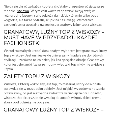
Nie da się ukryć, że każda kobieta chciałaby prezentować się zawsze
modnie i
stylowo
. W tym celu warto zaopatrzyć swoją szafę w
różnorodne fasony i style odzieży damskiej, które nie tylko będą
wygodne, ale także potrafią skupić na nas uwagę. Wśród nich
zasługujące na specjalną uwagę jest granatowy luźny top z wiskozy.
GRANATOWY, LUŹNY TOP Z WISKOZY –
MUST HAVE W PRZYPADKU KAŻDEJ
FASHIONISTKI
Wśród rozmaitych kreacji doskonałym wyborem jest granatowy, luźny
top z wiskozy. Jest on niezwykle uniwersalny i nadaje się do różnych
stylizacji – zarówno na co dzień, jak i na specjalne okazje. Granatowy
kolor jest elegancki i zawsze modny, więc taki top nigdy nie wyjdzie z
użycia.
ZALETY TOPU Z WISKOZY
Wiskoza, z której wykonany jest top, to materiał, który doskonale
sprawdza się w przypadku odzieży. Jest miękki, wygodny w noszeniu,
przewiewny, co jest niezbędne zwłaszcza w cieplejsze dni. Ponadto,
wiskoza charakteryzuje się wysoką absorpcją wilgoci, dzięki czemu
skóra pod odzieżą nie pocą się.
GRANATOWY LUŹNY TOP Z WISKOZY –