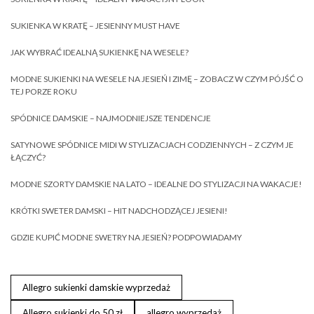
SUKIENKA W KRATĘ – JESIENNY MUST HAVE
JAK WYBRAĆ IDEALNĄ SUKIENKĘ NA WESELE?
MODNE SUKIENKI NA WESELE NA JESIEŃ I ZIMĘ – ZOBACZ W CZYM PÓJŚĆ O
TEJ PORZE ROKU
SPÓDNICE DAMSKIE – NAJMODNIEJSZE TENDENCJE
SATYNOWE SPÓDNICE MIDI W STYLIZACJACH CODZIENNYCH – Z CZYM JE
ŁĄCZYĆ?
MODNE SZORTY DAMSKIE NA LATO – IDEALNE DO STYLIZACJI NA WAKACJE!
KRÓTKI SWETER DAMSKI – HIT NADCHODZĄCEJ JESIENI!
GDZIE KUPIĆ MODNE SWETRY NA JESIEŃ? PODPOWIADAMY
Allegro sukienki damskie wyprzedaż
Allegro sukienki do 50 zł
allegro wyprzedaż