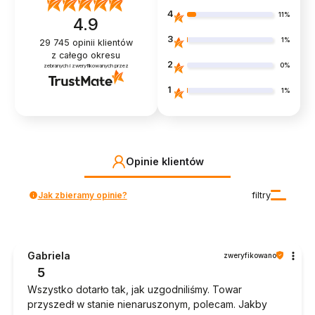
4
11%
4.9
3
1%
29 745
opinii klientów
z całego okresu
2
0%
zebranych i zweryfikowanych przez
1
1%
Opinie klientów
Jak zbieramy opinie?
filtry
Gabriela
zweryfikowano
5
Wszystko dotarło tak, jak uzgodniliśmy. Towar
przyszedł w stanie nienaruszonym, polecam. Jakby