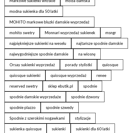
Markowe sukienki włoskie
moda damska
modna sukienka dla 50 latki
MOHITO markowe bluzki damskie wyprzedaż
mohito swetry
Monnari wyprzedaż sukienek
msngr
najpiękniejsze sukienki na weselu
najtańsze spodnie damskie
najwygodniejsze spodnie damskie
na wiosnę
Orsay sukienki wyprzedaż
porady stylistki
quiosque
quiosque sukienki
quiosque wyprzedaż
renee
reserved swetry
sklep ebutik.pl
spodnie
spodnie damskie wyprzedaże
spodnie dzwony
spodnie plazzo
spodnie szwedy
Spodnie z szerokimi nogawkami
stylizacje
sukienka quiosque
sukienki
sukienki dla 60 latki