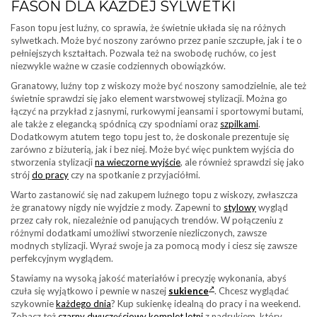
FASON DLA KAŻDEJ SYLWETKI
Fason topu jest luźny, co sprawia, że świetnie układa się na różnych
sylwetkach. Może być noszony zarówno przez panie szczupłe, jak i te o
pełniejszych kształtach. Pozwala też na swobodę ruchów, co jest
niezwykle ważne w czasie codziennych obowiązków.
Granatowy, luźny top z wiskozy może być noszony samodzielnie, ale też
świetnie sprawdzi się jako element warstwowej stylizacji. Można go
łączyć na przykład z jasnymi, rurkowymi jeansami i sportowymi butami,
ale także z elegancką spódnicą czy spodniami oraz
szpilkami
.
Dodatkowym atutem tego topu jest to, że doskonale prezentuje się
zarówno z biżuterią, jak i bez niej. Może być więc punktem wyjścia do
stworzenia stylizacji
na wieczorne wyjście
, ale również sprawdzi się jako
strój
do pracy
czy na spotkanie z przyjaciółmi.
Warto zastanowić się nad zakupem luźnego topu z wiskozy, zwłaszcza
że granatowy nigdy nie wyjdzie z mody. Zapewni to
stylowy
wygląd
przez cały rok, niezależnie od panujących trendów. W połączeniu z
różnymi dodatkami umożliwi stworzenie niezliczonych, zawsze
modnych stylizacji. Wyraź swoje ja za pomocą mody i ciesz się zawsze
perfekcyjnym wyglądem.
Stawiamy na wysoką jakość materiałów i precyzję wykonania, abyś
czuła się wyjątkowo i pewnie w naszej
sukience
. Chcesz wyglądać
szykownie
każdego dnia
? Kup sukienkę idealną do pracy i na weekend.
Zobacz też
czarny dwuczęściowy komplet letni
z nadrukiem, który