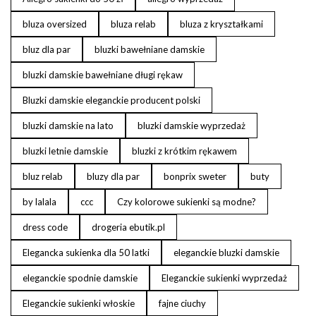
bluza oversized
bluza relab
bluza z kryształkami
bluz dla par
bluzki bawełniane damskie
bluzki damskie bawełniane długi rękaw
Bluzki damskie eleganckie producent polski
bluzki damskie na lato
bluzki damskie wyprzedaż
bluzki letnie damskie
bluzki z krótkim rękawem
bluz relab
bluzy dla par
bonprix sweter
buty
by lalala
ccc
Czy kolorowe sukienki są modne?
dress code
drogeria ebutik.pl
Elegancka sukienka dla 50 latki
eleganckie bluzki damskie
eleganckie spodnie damskie
Eleganckie sukienki wyprzedaż
Eleganckie sukienki włoskie
fajne ciuchy