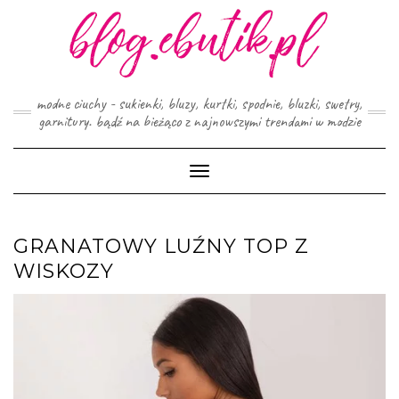
Skip
to
content
modne ciuchy - sukienki, bluzy, kurtki, spodnie, bluzki, swetry,
garnitury. bądź na bieżąco z najnowszymi trendami w modzie
Toggle
Navigation
GRANATOWY LUŹNY TOP Z
WISKOZY