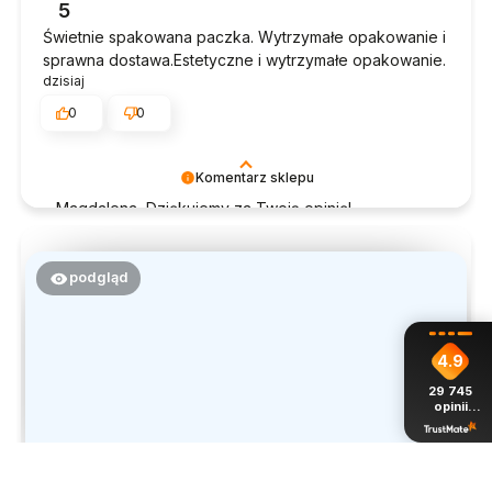
5
takich klientów. Z pozdrowieniami, obsługa sklepu.
Świetnie spakowana paczka. Wytrzymałe opakowanie i
sprawna dostawa.Estetyczne i wytrzymałe opakowanie.
dzisiaj
0
0
Komentarz sklepu
Magdalena, Dziękujemy za Twoją opinię!
Doceniamy czas poświęcony na podzielenie się z
nami Twoim doświadczeniem. Jesteśmy szczęśliwi,
że mamy takich klientów. Z pozdrowieniami, obsługa
podgląd
sklepu.
4.9
29 745
opinii
z całego
okresu