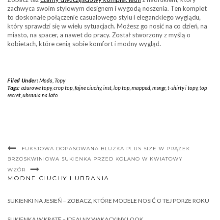
zachwyca swoim stylowym designem i wygodą noszenia. Ten komplet
to doskonałe połączenie casualowego stylu i eleganckiego wyglądu,
który sprawdzi się w wielu sytuacjach. Możesz go nosić na co dzień, na
miasto, na spacer, a nawet do pracy. Został stworzony z myślą o
kobietach, które cenią sobie komfort i modny wygląd.
Filed Under:
Moda
,
Topy
Tags:
ażurowe topy
,
crop top
,
fajne ciuchy
,
inst
,
lop top
,
mapped
,
msngr
,
t-shirty i topy
,
top
secret
,
ubrania na lato
FUKSJOWA DOPASOWANA BLUZKA PLUS SIZE W PRĄŻEK
BRZOSKWINIOWA SUKIENKA PRZED KOLANO W KWIATOWY
WZÓR
MODNE CIUCHY I UBRANIA
SUKIENKI NA JESIEŃ – ZOBACZ, KTÓRE MODELE NOSIĆ O TEJ PORZE ROKU
SUKIENKA W KRATĘ – IDEALNY WAKACYJNY LOOK