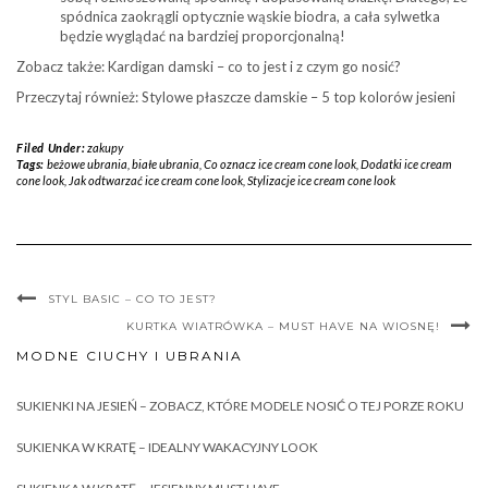
spódnica zaokrągli optycznie wąskie biodra, a cała sylwetka
będzie wyglądać na bardziej proporcjonalną!
Zobacz także: Kardigan damski – co to jest i z czym go nosić?
Przeczytaj również: Stylowe płaszcze damskie – 5 top kolorów jesieni
Filed Under:
zakupy
Tags:
beżowe ubrania
,
białe ubrania
,
Co oznacz ice cream cone look
,
Dodatki ice cream
cone look
,
Jak odtwarzać ice cream cone look
,
Stylizacje ice cream cone look
STYL BASIC – CO TO JEST?
KURTKA WIATRÓWKA – MUST HAVE NA WIOSNĘ!
MODNE CIUCHY I UBRANIA
SUKIENKI NA JESIEŃ – ZOBACZ, KTÓRE MODELE NOSIĆ O TEJ PORZE ROKU
SUKIENKA W KRATĘ – IDEALNY WAKACYJNY LOOK