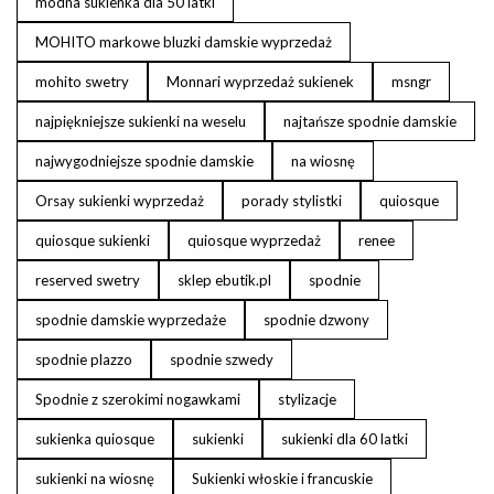
modna sukienka dla 50 latki
MOHITO markowe bluzki damskie wyprzedaż
mohito swetry
Monnari wyprzedaż sukienek
msngr
najpiękniejsze sukienki na weselu
najtańsze spodnie damskie
najwygodniejsze spodnie damskie
na wiosnę
Orsay sukienki wyprzedaż
porady stylistki
quiosque
quiosque sukienki
quiosque wyprzedaż
renee
reserved swetry
sklep ebutik.pl
spodnie
spodnie damskie wyprzedaże
spodnie dzwony
spodnie plazzo
spodnie szwedy
Spodnie z szerokimi nogawkami
stylizacje
sukienka quiosque
sukienki
sukienki dla 60 latki
sukienki na wiosnę
Sukienki włoskie i francuskie