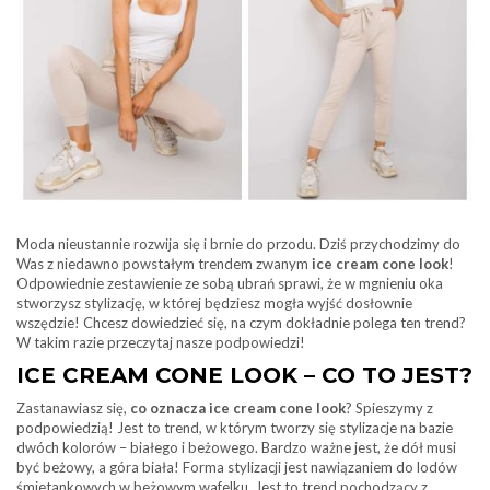
Moda nieustannie rozwija się i brnie do przodu. Dziś przychodzimy do
Was z niedawno powstałym trendem zwanym
ice cream cone look
!
Odpowiednie zestawienie ze sobą ubrań sprawi, że w mgnieniu oka
stworzysz stylizację, w której będziesz mogła wyjść dosłownie
wszędzie! Chcesz dowiedzieć się, na czym dokładnie polega ten trend?
W takim razie przeczytaj nasze podpowiedzi!
ICE CREAM CONE LOOK – CO TO JEST?
Zastanawiasz się,
co oznacza ice cream cone look
? Spieszymy z
podpowiedzią! Jest to trend, w którym tworzy się stylizacje na bazie
dwóch kolorów – białego i beżowego. Bardzo ważne jest, że dół musi
być beżowy, a góra biała! Forma stylizacji jest nawiązaniem do lodów
śmietankowych w beżowym wafelku. Jest to trend pochodzący z