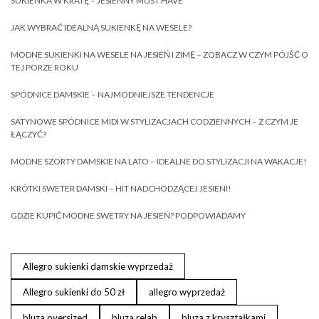
SUKIENKA W KRATĘ – JESIENNY MUST HAVE
JAK WYBRAĆ IDEALNĄ SUKIENKĘ NA WESELE?
MODNE SUKIENKI NA WESELE NA JESIEŃ I ZIMĘ – ZOBACZ W CZYM PÓJŚĆ O
TEJ PORZE ROKU
SPÓDNICE DAMSKIE – NAJMODNIEJSZE TENDENCJE
SATYNOWE SPÓDNICE MIDI W STYLIZACJACH CODZIENNYCH – Z CZYM JE
ŁĄCZYĆ?
MODNE SZORTY DAMSKIE NA LATO – IDEALNE DO STYLIZACJI NA WAKACJE!
KRÓTKI SWETER DAMSKI – HIT NADCHODZĄCEJ JESIENI!
GDZIE KUPIĆ MODNE SWETRY NA JESIEŃ? PODPOWIADAMY
Allegro sukienki damskie wyprzedaż
Allegro sukienki do 50 zł
allegro wyprzedaż
bluza oversized
bluza relab
bluza z kryształkami