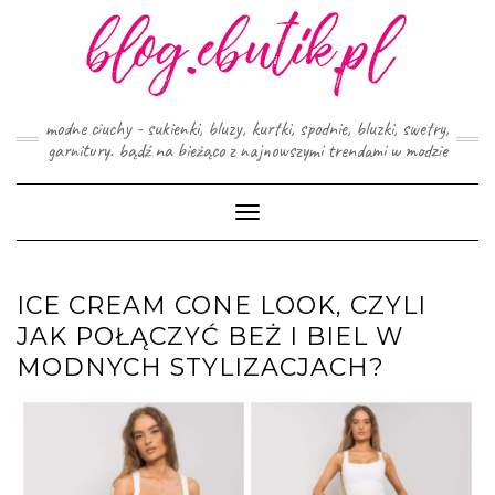
Skip
to
content
modne ciuchy - sukienki, bluzy, kurtki, spodnie, bluzki, swetry,
garnitury. bądź na bieżąco z najnowszymi trendami w modzie
Toggle
Navigation
ICE CREAM CONE LOOK, CZYLI
JAK POŁĄCZYĆ BEŻ I BIEL W
MODNYCH STYLIZACJACH?