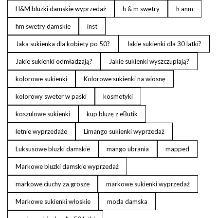
H&M bluzki damskie wyprzedaż
h & m swetry
h anm
hm swetry damskie
inst
Jaka sukienka dla kobiety po 50?
Jakie sukienki dla 30 latki?
Jakie sukienki odmładzają?
Jakie sukienki wyszczuplają?
kolorowe sukienki
Kolorowe sukienki na wiosnę
kolorowy sweter w paski
kosmetyki
koszulowe sukienki
kup bluzę z eButik
letnie wyprzedaże
Limango sukienki wyprzedaż
Luksusowe bluzki damskie
mango ubrania
mapped
Markowe bluzki damskie wyprzedaż
markowe ciuchy za grosze
markowe sukienki wyprzedaż
Markowe sukienki włoskie
moda damska