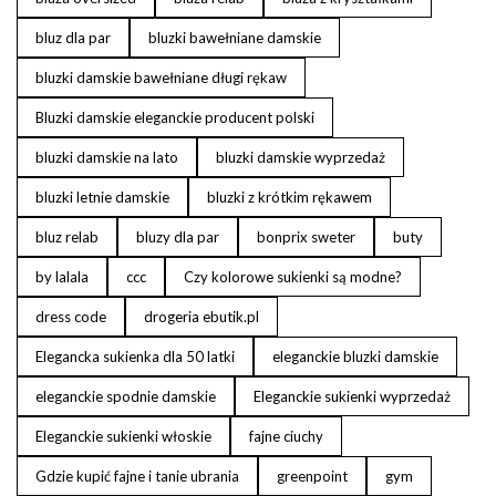
bluz dla par
bluzki bawełniane damskie
bluzki damskie bawełniane długi rękaw
Bluzki damskie eleganckie producent polski
bluzki damskie na lato
bluzki damskie wyprzedaż
bluzki letnie damskie
bluzki z krótkim rękawem
bluz relab
bluzy dla par
bonprix sweter
buty
by lalala
ccc
Czy kolorowe sukienki są modne?
dress code
drogeria ebutik.pl
Elegancka sukienka dla 50 latki
eleganckie bluzki damskie
eleganckie spodnie damskie
Eleganckie sukienki wyprzedaż
Eleganckie sukienki włoskie
fajne ciuchy
Gdzie kupić fajne i tanie ubrania
greenpoint
gym