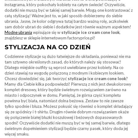
instagrama, który pokochały kobiety na całym świecie! Oczywiście,
dodatki nie muszą być w takiej samej barwie. Mogą one kontrastować z
całą stylizacją! Ważne jest to, w jaki sposób dobierzemy do siebie
ubrania. Jasne, że kolor odgrywa tutaj bardzo ważną rolę, aczkolwiek
sam dobór ubrań do siebie i dodatków jest równie ważnym aspektem!
Modne ubrania
wpisujące się w
stylizacje ice cream cone look
,
znajdziesz w sklepie internetowym factoryprice.pl!
STYLIZACJA NA CO DZIEŃ
Codzienne stylizacje są dużo łatwiejsze do układania, ponieważ nie ma
tam sztywno określonych zasad, do których należy się stosować!
Dlatego miejskie outfity są wprost uwielbiane przez kobiety. Na co
dzień stawiaj na wygodę połączoną z modnym i kobiecym lookiem.
Chcesz dowiedzieć się, jak tworzyć
stylizacje ice cream cone look
?
Mamy dla Ciebie kilka podpowiedzi! Pierwszą z nich jest dwukolorowy
komplet dresowy, który będzie świetnym rozwiązaniem zarówno na
miasto i odpoczynek w domu. Pamiętaj, że górna część kompletu
powinna być biała, natomiast dolna beżowa. Zestaw to nie zawsze
tylko spodnie i bluza. Możesz pokusić się również o komplet składający
się ze spódnicy i t-shirtu. Drugim równie dobrym rozwiązaniem okaże
się połączenie białej bluzki koszulowej i beżowych dopasowanych
spodni! Oczywiście dodatki nie muszą być w tej samej barwie, dlatego
świetnym dopełnieniem stylizacji będzie czarny pasek, który doda jej
więcej smaku.