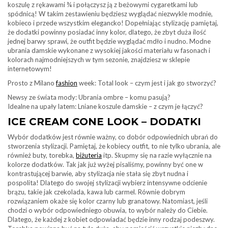
koszulę z rękawami ¾ i połączysz ją z beżowymi cygaretkami lub
spódnicą! W takim zestawieniu będziesz wyglądać niezwykle modnie,
kobieco i przede wszystkim elegancko! Dopełniając stylizację pamiętaj,
że dodatki powinny posiadać inny kolor, dlatego, że zbyt duża ilość
jednej barwy sprawi, że outfit będzie wyglądać mdło i nudno. Modne
ubrania damskie wykonane z wysokiej jakości materiału w fasonach i
kolorach najmodniejszych w tym sezonie, znajdziesz w sklepie
internetowym!
Prosto z Milano
fashion
week: Total look – czym jest i jak go stworzyć?
Newsy ze świata mody: Ubrania ombre – komu pasują?
Idealne na upały latem: Lniane koszule damskie – z czym je łączyć?
ICE CREAM CONE LOOK – DODATKI
Wybór dodatków jest równie ważny, co dobór odpowiednich ubrań do
stworzenia stylizacji. Pamiętaj, że kobiecy outfit, to nie tylko ubrania, ale
również buty, torebka,
biżuteria
itp. Skupmy się na razie wyłącznie na
kolorze dodatków. Tak jak już wyżej pisaliśmy, powinny być one w
kontrastującej barwie, aby stylizacja nie stała się zbyt nudna i
pospolita! Dlatego do swojej stylizacji wybierz intensywne odcienie
brązu, takie jak czekolada, kawa lub carmel. Równie dobrym
rozwiązaniem okaże się kolor czarny lub granatowy. Natomiast, jeśli
chodzi o wybór odpowiedniego obuwia, to wybór należy do Ciebie.
Dlatego, że każdej z kobiet odpowiadać będzie inny rodzaj podeszwy.