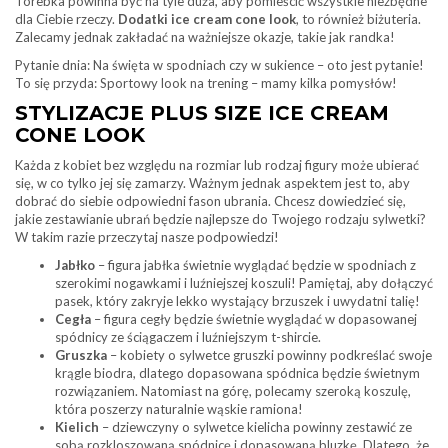
Torebka powinna być na tyle duża, aby pomieścić wszystkie niezbędne
dla Ciebie rzeczy.
Dodatki ice cream cone look
, to również biżuteria.
Zalecamy jednak zakładać na ważniejsze okazje, takie jak randka!
Pytanie dnia: Na święta w spodniach czy w sukience – oto jest pytanie!
To się przyda: Sportowy look na trening – mamy kilka pomysłów!
STYLIZACJE PLUS SIZE ICE CREAM
CONE LOOK
Każda z kobiet bez względu na rozmiar lub rodzaj figury może ubierać
się, w co tylko jej się zamarzy. Ważnym jednak aspektem jest to, aby
dobrać do siebie odpowiedni fason ubrania. Chcesz dowiedzieć się,
jakie zestawianie ubrań będzie najlepsze do Twojego rodzaju sylwetki?
W takim razie przeczytaj nasze podpowiedzi!
Jabłko
– figura jabłka świetnie wyglądać będzie w spodniach z
szerokimi nogawkami i luźniejszej koszuli! Pamiętaj, aby dołączyć
pasek, który zakryje lekko wystający brzuszek i uwydatni talię!
Cegła
– figura cegły będzie świetnie wyglądać w dopasowanej
spódnicy ze ściągaczem i luźniejszym t-shircie.
Gruszka
– kobiety o sylwetce gruszki powinny podkreślać swoje
krągle biodra, dlatego dopasowana spódnica będzie świetnym
rozwiązaniem. Natomiast na górę, polecamy szeroką koszulę,
która poszerzy naturalnie wąskie ramiona!
Kielich
– dziewczyny o sylwetce kielicha powinny zestawić ze
sobą rozkloszowaną spódnicę i dopasowaną bluzkę. Dlatego, że