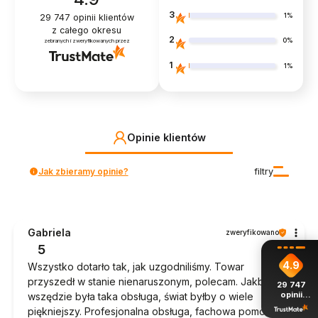
3
1%
29 747
opinii klientów
z całego okresu
2
0%
zebranych i zweryfikowanych przez
1
1%
Opinie klientów
Jak zbieramy opinie?
filtry
Gabriela
zweryfikowano
5
4.9
Wszystko dotarło tak, jak uzgodniliśmy. Towar
przyszedł w stanie nienaruszonym, polecam. Jakby
29 747
opinii
wszędzie była taka obsługa, świat byłby o wiele
z całego
piękniejszy. Profesjonalna obsługa, fachowa pomoc w
okresu