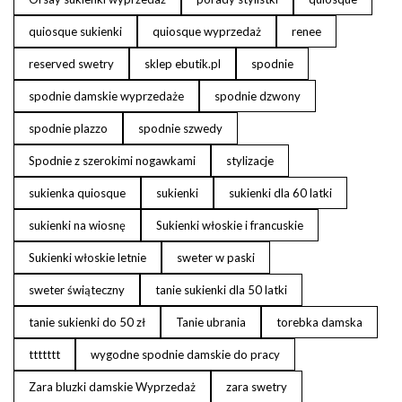
quiosque sukienki
quiosque wyprzedaż
renee
reserved swetry
sklep ebutik.pl
spodnie
spodnie damskie wyprzedaże
spodnie dzwony
spodnie plazzo
spodnie szwedy
Spodnie z szerokimi nogawkami
stylizacje
sukienka quiosque
sukienki
sukienki dla 60 latki
sukienki na wiosnę
Sukienki włoskie i francuskie
Sukienki włoskie letnie
sweter w paski
sweter świąteczny
tanie sukienki dla 50 latki
tanie sukienki do 50 zł
Tanie ubrania
torebka damska
ttttttt
wygodne spodnie damskie do pracy
Zara bluzki damskie Wyprzedaż
zara swetry