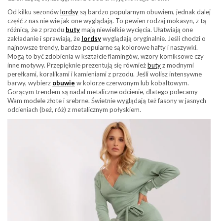
Od kilku sezonów
lordsy
są bardzo popularnym obuwiem, jednak dalej
część z nas nie wie jak one wyglądają. To pewien rodzaj mokasyn, z tą
różnicą, że z przodu
buty
mają niewielkie wycięcia. Ułatwiają one
zakładanie i sprawiają, że
lordsy
wyglądają oryginalnie. Jeśli chodzi o
najnowsze trendy, bardzo popularne są kolorowe hafty i naszywki.
Mogą to być zdobienia w kształcie flamingów, wzory komiksowe czy
inne motywy. Przepięknie prezentują się również
buty
z modnymi
perełkami, koralikami i kamieniami z przodu. Jeśli wolisz intensywne
barwy, wybierz
obuwie
w kolorze czerwonym lub kobaltowym.
Gorącym trendem są nadal metaliczne odcienie, dlatego polecamy
Wam modele złote i srebrne. Świetnie wyglądają też fasony w jasnych
odcieniach (beż, róż) z metalicznym połyskiem.