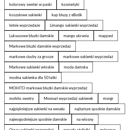
kolorowy sweter w paski
kosmetyki
koszulowe sukienki
kup bluzę z eButik
letnie wyprzedaże
Limango sukienki wyprzedaż
Luksusowe bluzki damskie
mango ubrania
mapped
Markowe bluzki damskie wyprzedaż
markowe ciuchy za grosze
markowe sukienki wyprzedaż
Markowe sukienki włoskie
moda damska
modna sukienka dla 50 latki
MOHITO markowe bluzki damskie wyprzedaż
mohito swetry
Monnari wyprzedaż sukienek
msngr
najpiękniejsze sukienki na weselu
najtańsze spodnie damskie
najwygodniejsze spodnie damskie
na wiosnę
Orsay sukienki wyprzedaż
porady stylistki
quiosque