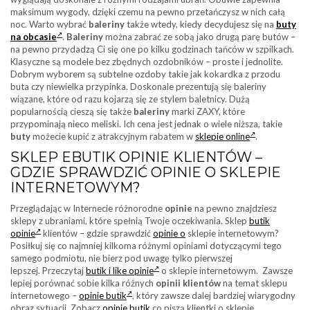
maksimum wygody, dzięki czemu na pewno przetańczysz w nich całą
noc. Warto wybrać
baleriny
także wtedy, kiedy decydujesz się na
buty
na obcasie
.
Baleriny
można zabrać ze sobą jako drugą parę butów –
na pewno przydadzą Ci się one po kilku godzinach tańców w szpilkach.
Klasyczne są modele bez zbędnych ozdobników – proste i jednolite.
Dobrym wyborem są subtelne ozdoby takie jak kokardka z przodu
buta czy niewielka przypinka. Doskonale prezentują się baleriny
wiązane, które od razu kojarzą się ze stylem baletnicy. Dużą
popularnością cieszą się także
baleriny
marki ZAXY, które
przypominają nieco meliski. Ich cena jest jednak o wiele niższa, takie
buty
możecie kupić z atrakcyjnym rabatem w
sklepie online
.
SKLEP EBUTIK OPINIE KLIENTÓW –
GDZIE SPRAWDZIĆ OPINIE O SKLEPIE
INTERNETOWYM?
Przeglądając w Internecie różnorodne
opinie
na pewno znajdziesz
sklepy z ubraniami, które spełnią Twoje oczekiwania. Sklep
butik
opinie
klientów – gdzie sprawdzić
opinie o
sklepie internetowym?
Posiłkuj się co najmniej kilkoma różnymi opiniami dotyczącymi tego
samego podmiotu, nie bierz pod uwagę tylko pierwszej
lepszej. Przeczytaj
butik i like opinie
o sklepie internetowym. Zawsze
lepiej porównać sobie kilka różnych
opinii klientów
na temat sklepu
internetowego –
opinie butik
, który zawsze dalej bardziej wiarygodny
obraz sytuacji. Zobacz
opinie butik
co piszą klientki o sklepie