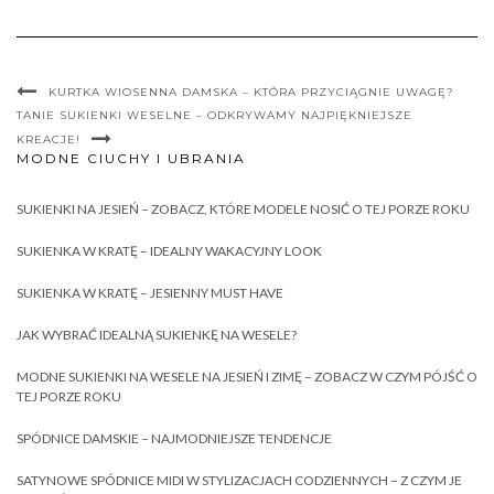
KURTKA WIOSENNA DAMSKA – KTÓRA PRZYCIĄGNIE UWAGĘ?
TANIE SUKIENKI WESELNE – ODKRYWAMY NAJPIĘKNIEJSZE
KREACJE!
MODNE CIUCHY I UBRANIA
SUKIENKI NA JESIEŃ – ZOBACZ, KTÓRE MODELE NOSIĆ O TEJ PORZE ROKU
SUKIENKA W KRATĘ – IDEALNY WAKACYJNY LOOK
SUKIENKA W KRATĘ – JESIENNY MUST HAVE
JAK WYBRAĆ IDEALNĄ SUKIENKĘ NA WESELE?
MODNE SUKIENKI NA WESELE NA JESIEŃ I ZIMĘ – ZOBACZ W CZYM PÓJŚĆ O
TEJ PORZE ROKU
SPÓDNICE DAMSKIE – NAJMODNIEJSZE TENDENCJE
SATYNOWE SPÓDNICE MIDI W STYLIZACJACH CODZIENNYCH – Z CZYM JE