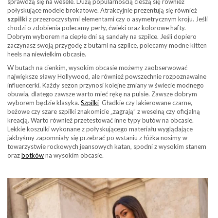
sprawdzą się na wesele. Dużą popularnością cieszą się również
połyskujące modele brokatowe. Atrakcyjnie prezentują się również
szpilki
z przezroczystymi elementami czy o asymetrycznym kroju. Jeśli
chodzi o zdobienia polecamy perły, ćwieki oraz kolorowe hafty.
Dobrym wyborem na ciepłe dni są sandały na szpilce. Jeśli dopiero
zaczynasz swoją przygodę z butami na szpilce, polecamy modne kitten
heels na niewielkim obcasie.
W butach na cienkim, wysokim obcasie możemy zaobserwować
największe sławy Hollywood, ale również powszechnie rozpoznawalne
influencerki. Każdy sezon przynosi kolejne zmiany w świecie modnego
obuwia, dlatego zawsze warto mieć rękę na pulsie. Zawsze dobrym
wyborem będzie klasyka.
Szpilki
Gładkie czy lakierowane czarne,
beżowe czy szare szpilki znakomicie „zagrają” z weselną czy oficjalną
kreacją. Warto również przetestować inne typy butów na obcasie.
Lekkie koszulki wykonane z połyskującego materiału wyglądające
jakbyśmy zapomniały się przebrać po wstaniu z łóżka nosimy w
towarzystwie rockowych jeansowych katan, spodni z wysokim stanem
oraz
botków
na wysokim obcasie.