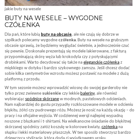
jakie buty na wesele
BUTY NA WESELE – WYGODNE
CZÓŁENKA
Dla pań, które lubią
buty na obcasie
, ale nie czują się dobrze w
szpilkach polecamy wygodne
czółenka
. Buty na wesele na grubszym
obcasie sprawią, że będziemy wyglądać świetnie, a jednocześnie czuć
się pewnie. Doskonale prezentują się modele lakierowane, z fakturą
przypominającą skórę węża lub krokodyla czy z połyskującymi
drobinkami. Warto decydować się także na
eleganckie czółenka
z
miękkiego w dotyku i bardzo szykownego zamszu. Jeśli chcesz dodać
sobie kilka centymetrów wzrostu możesz postawić na modele z dużą
platformą z przodu.
W tym sezonie możesz wprowadzić wiosnę do swojej garderoby nie
tylko przez zwiewne
sukienkie
czy lekkie
baleriny
, ale również
wybierając
spódnice skórzane
w modnych, pastelowych odcieniach.
Nam najbardziej do gustu przypadły rozkloszowane modele w odcieniu
błękitu, żółci czy pudrowego różu. Możesz je nosić na każdą okazję – do
pracy i na oficjalne wyjścia. W codziennej wersji najlepiej wypadną
noszone z bluzkami i t-shirtami. Na wielkanocne śniadanie do błękitnej
skórzanej spódnicy załóż koszulę w kolorowe kwiaty,
czółenka
na
słupku i lekki materiałowy płaszczyk. W ten sposób stworzysz bardzo
dziewczęcą stylizację, która doda ci wyjątkowego uroku.