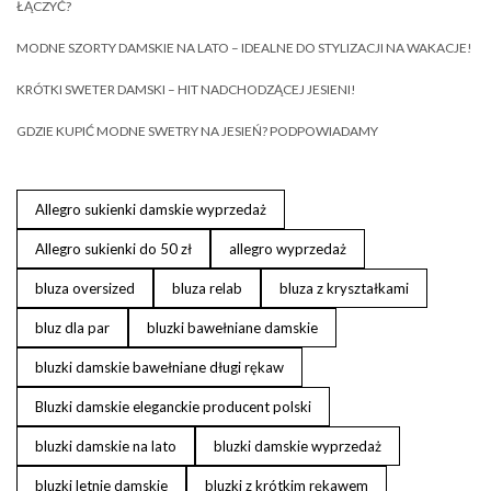
ŁĄCZYĆ?
MODNE SZORTY DAMSKIE NA LATO – IDEALNE DO STYLIZACJI NA WAKACJE!
KRÓTKI SWETER DAMSKI – HIT NADCHODZĄCEJ JESIENI!
GDZIE KUPIĆ MODNE SWETRY NA JESIEŃ? PODPOWIADAMY
Allegro sukienki damskie wyprzedaż
Allegro sukienki do 50 zł
allegro wyprzedaż
bluza oversized
bluza relab
bluza z kryształkami
bluz dla par
bluzki bawełniane damskie
bluzki damskie bawełniane długi rękaw
Bluzki damskie eleganckie producent polski
bluzki damskie na lato
bluzki damskie wyprzedaż
bluzki letnie damskie
bluzki z krótkim rękawem