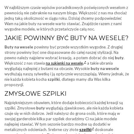
W najbliższym czasie wpisów poradnikowych poświęconych weselom z
pewnością nie zabraknie na naszym blogu. Większość z nas ma chociaż
jedną taką okoliczność w ciągu roku. Dzisiaj chcemy podpowiedzieć
Wam na jakie buty na wesele warto stawiać. Znajdźcie razem z nami
wygodne modele, w których przetańczycie całą noc.
JAKIE POWINNY BYĆ BUTY NA WESELE?
Buty na wesele
powinny być przede wszystkim wygodne. Z drugiej
strony powinny być one dopasowane do całej naszej stylizacji. Na
pewno należy najpierw wybrać kreację, a potem dobrać do niej
buty
.
Większość z nas stawia
na sukienki na wesele,
a takie ubrania
wyglądają najlepiej z butami na obcasie. Wysokie
buty na wesele
wydłużają naszą sylwetkę i ją optycznie wyszczuplają. Wiemy jednak, że
nie każda kobieta kocha
szpilki
, dlatego mamy dla Was kilka
propozycji.
ZMYSŁOWE SZPILKI
Najpiękniejszym obuwiem, które dodaje kobiecości każdej kreacji są
szpilki. Zmysłowe
buty
wyglądają zjawiskowo, ale nie każda kobieta
czuje się w nich dobrze. Jeśli należysz do grona osób, które mają w
swojej garderobie kilka par szpilek doradzimy Ci na jakie modele
najlepiej stawiać. W tym sezonie bardzo modne są dodatki w
metalicznych odcieniach. Srebrne czy złote
szpilki
doskonale