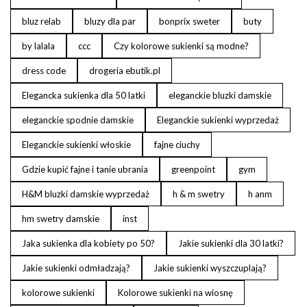
bluz relab
bluzy dla par
bonprix sweter
buty
by lalala
ccc
Czy kolorowe sukienki są modne?
dress code
drogeria ebutik.pl
Elegancka sukienka dla 50 latki
eleganckie bluzki damskie
eleganckie spodnie damskie
Eleganckie sukienki wyprzedaż
Eleganckie sukienki włoskie
fajne ciuchy
Gdzie kupić fajne i tanie ubrania
greenpoint
gym
H&M bluzki damskie wyprzedaż
h & m swetry
h anm
hm swetry damskie
inst
Jaka sukienka dla kobiety po 50?
Jakie sukienki dla 30 latki?
Jakie sukienki odmładzają?
Jakie sukienki wyszczuplają?
kolorowe sukienki
Kolorowe sukienki na wiosnę