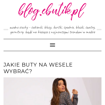
Skip
to
content
modne ciuchy - sukienki, bluzy, kurtki, spodnie, bluzki, swetry,
garnitury. bądź na bieżąco z najnowszymi trendami w modzie
Toggle
Navigation
JAKIE BUTY NA WESELE
WYBRAĆ?