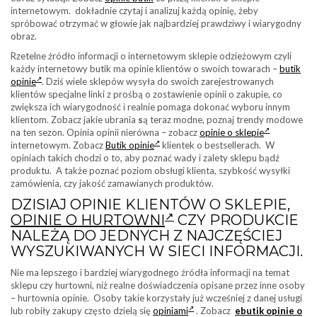
internetowym. dokładnie czytaj i analizuj każdą opinię, żeby
spróbować otrzymać w głowie jak najbardziej prawdziwy i wiarygodny
obraz.
Rzetelne źródło informacji o internetowym sklepie odzieżowym czyli
każdy internetowy butik ma opinie klientów o swoich towarach –
butik
opinie
. Dziś wiele sklepów wysyła do swoich zarejestrowanych
klientów specjalne linki z prośbą o zostawienie opinii o zakupie, co
zwiększa ich wiarygodność i realnie pomaga dokonać wyboru innym
klientom. Zobacz jakie ubrania
s
ą teraz modne, poznaj trendy modowe
na ten sezon. Opinia opinii nierówna – zobacz
opinie o sklepie
internetowym. Zobacz
Butik opinie
klientek o bestsellerach. W
opiniach takich chodzi o to, aby poznać wady i zalety sklepu bądź
produktu. A także poznać poziom obsługi klienta, szybkość wysyłki
zamówienia, czy jakość zamawianych produktów.
DZISIAJ OPINIE KLIENTÓW O SKLEPIE,
OPINIE O HURTOWNI
CZY PRODUKCIE
NALEŻĄ DO JEDNYCH Z NAJCZĘŚCIEJ
WYSZUKIWANYCH W SIECI INFORMACJI.
Nie ma lepszego i bardziej wiarygodnego źródła informacji na temat
sklepu czy hurtowni, niż realne doświadczenia opisane przez inne osoby
– hurtownia opinie. Osoby takie korzystały już wcześniej z danej usługi
lub robiły zakupy często dzielą się
opiniami
. Zobacz
ebutik opinie o