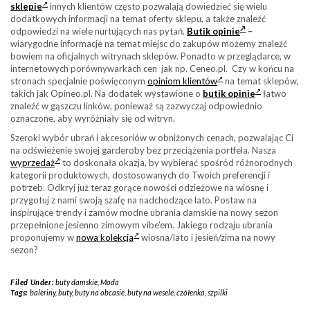
sklepie
innych klientów często pozwalają dowiedzieć się wielu
dodatkowych informacji na temat oferty sklepu, a także znaleźć
odpowiedzi na wiele nurtujących nas pytań.
Butik opinie
–
wiarygodne informacje na temat miejsc do zakupów możemy znaleźć
bowiem na oficjalnych witrynach sklepów. Ponadto w przeglądarce, w
internetowych porównywarkach cen jak np. Ceneo.pl. Czy w końcu na
stronach specjalnie poświęconym
opiniom klientów
na temat sklepów,
takich jak Opineo.pl. Na dodatek wystawione o
butik opinie
łatwo
znaleźć w gąszczu linków, ponieważ są zazwyczaj odpowiednio
oznaczone, aby wyróżniały się od witryn.
Szeroki wybór ubrań i akcesoriów w obniżonych cenach, pozwalając Ci
na odświeżenie swojej garderoby bez przeciążenia portfela. Nasza
wyprzedaż
to doskonała okazja, by wybierać spośród różnorodnych
kategorii produktowych, dostosowanych do Twoich preferencji i
potrzeb. Odkryj już teraz gorące nowości odzieżowe na wiosnę i
przygotuj z nami swoją szafę na nadchodzące lato. Postaw na
inspirujące trendy i zamów modne ubrania damskie na nowy sezon
przepełnione jesienno zimowym vibe’em. Jakiego rodzaju ubrania
proponujemy w
nowa kolekcja
wiosna/lato i jesień/zima na nowy
sezon?
Filed Under:
buty damskie
,
Moda
Tags:
baleriny
,
buty
,
buty na obcasie
,
buty na wesele
,
czółenka
,
szpilki